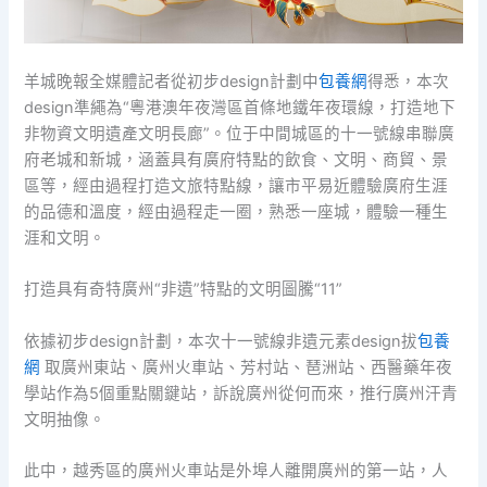
羊城晚報全媒體記者從初步design計劃中
包養網
得悉，本次
design準繩為“粵港澳年夜灣區首條地鐵年夜環線，打造地下
非物資文明遺產文明長廊”。位于中間城區的十一號線串聯廣
府老城和新城，涵蓋具有廣府特點的飲食、文明、商貿、景
區等，經由過程打造文旅特點線，讓市平易近體驗廣府生涯
的品德和溫度，經由過程走一圈，熟悉一座城，體驗一種生
涯和文明。
打造具有奇特廣州“非遺”特點的文明圖騰“11”
依據初步design計劃，本次十一號線非遺元素design拔
包養
網
取廣州東站、廣州火車站、芳村站、琶洲站、西醫藥年夜
學站作為5個重點關鍵站，訴說廣州從何而來，推行廣州汗青
文明抽像。
此中，越秀區的廣州火車站是外埠人離開廣州的第一站，人