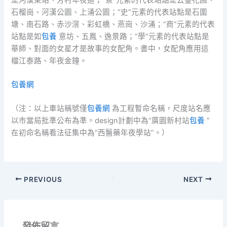
石榴崗、河漢公園、上涌公園；“史”元素的代表站點是石圍
塘、南石路、赤沙滘、彩虹橋、燕崗、沙涌；“商”元素的代表
站點是如
包養
意坊、五鳳、逸景路；“學”元素的代表站點是
華師、對面的女星才是故事的女配角。書中，女配角應用這
檔江泰路、年夜金鐘。
包養網
（注：以上車站稱號僅
包養網
為工程暫命名稱，尺度站名應
以市當局批準公布為準。design計劃中為“廣園新村站
包養
”
在初命名稱看法征集中為“西醫藥年夜學站”。）
PREVIOUS
NEXT
發佈留言