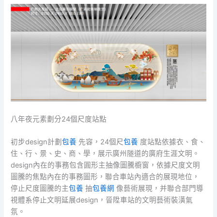
八年夜元素劃分24個尺度站點
初步design計劃
包養
先容，24個尺
包養
度站點依據衣、食、
住、行、景、史、商、學，展示廣州隧道的廣府生涯文明。
design內在的事務包含圓形主抽像圖騰櫥窗，依據尺度文明
圖騰的焦點內在的事務圖形，聯合車站內適合的展現地位，
停止尺度圖騰的主
包養
抽
包養網
像藝術展現，并聯合部門導
視體系停止文明延展design，晉陞車站的文明藝術裝潢氣
氛。