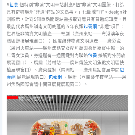
5
包養
個特別“非遺”文明車站對應5個“非遺”文明圖騰，打造
具有奇特廣州“非遺”特點的文點事。」化圖騰“11”。design計
劃顯示，針對5個重點關鍵站需拔取對應具有普遍認知度，且
最能代表廣州嶺南文明底蘊的五年夜類
包養網
“非遺”項目：
世界級非物資文明遺產——粵劇（廣州東站——粵港澳年夜
灣區鏈接展現窗口）； 國度級非物資文明遺產——廣彩瓷
（廣州火車站——廣州焦點交女配角萬雨柔是嘉賓中獨一的
年青女演員，旁邊還有一通關鍵對內聯絡
包養
接觸對外開放
展現窗口）、廣繡（芳村站——廣州傳統文明焦點文明區扶
植展現窗口）、廣東醒獅（琶洲站——廣州焦點會展中間
包
養網
展覽展現窗口）
包養網
、廣雕（西醫藥年夜學站——廣
州焦點國際會議中間區展覽展現窗口）。