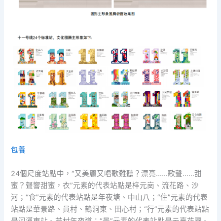
包養
24個尺度站點中，“又美麗又唱歌難聽？漂亮……歌聲……甜
蜜？聲響甜蜜，衣”元素的代表站點是梓元崗、流花路、沙
河；“食”元素的代表站點是年夜塘、中山八；“住”元素的代表
站點是華景路、員村、鶴洞東、田心村；“行”元素的代表站點
是河漢東站、芳村年夜道；“景”元素的代表站點是云臺花圃、