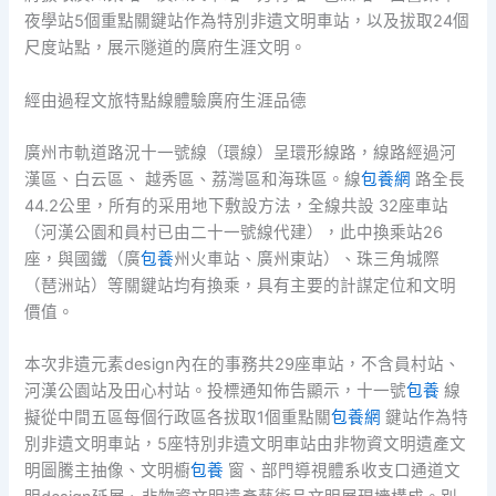
夜學站5個重點關鍵站作為特別非遺文明車站，以及拔取24個
尺度站點，展示隧道的廣府生涯文明。
經由過程文旅特點線體驗廣府生涯品德
廣州市軌道路況十一號線（環線）呈環形線路，線路經過河
漢區、白云區、 越秀區、荔灣區和海珠區。線
包養網
路全長
44.2公里，所有的采用地下敷設方法，全線共設 32座車站
（河漢公園和員村已由二十一號線代建），此中換乘站26
座，與國鐵（廣
包養
州火車站、廣州東站）、珠三角城際
（琶洲站）等關鍵站均有換乘，具有主要的計謀定位和文明
價值。
本次非遺元素design內在的事務共29座車站，不含員村站、
河漢公園站及田心村站。投標通知佈告顯示，十一號
包養
線
擬從中間五區每個行政區各拔取1個重點關
包養網
鍵站作為特
別非遺文明車站，5座特別非遺文明車站由非物資文明遺產文
明圖騰主抽像、文明櫥
包養
窗、部門導視體系收支口通道文