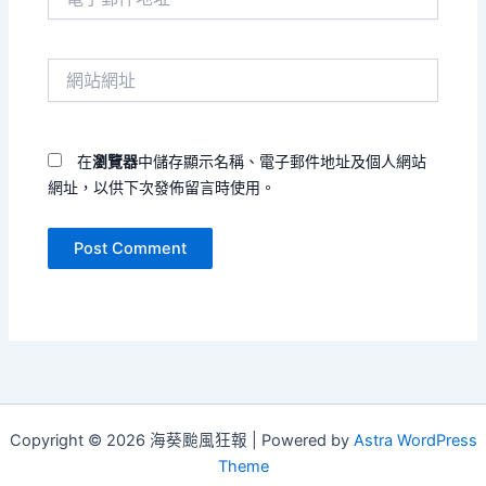
子
郵
件
網
地
站
址
網
*
址
在
瀏覽器
中儲存顯示名稱、電子郵件地址及個人網站
網址，以供下次發佈留言時使用。
Copyright © 2026 海葵颱風狂報 | Powered by
Astra WordPress
Theme