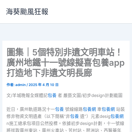
跳
海葵颱風狂報
至
主
要
內
容
圖集｜5個特別非遺文明車站！
廣州地鐵十一號線擬喜包養app
打造地下非遺文明長廊
作者:
admin
/
2025 年 4 月 10 日
文/羊城晚報全媒體記
包養
者 嚴藝文圖/初步design計劃截圖
近日，廣州軌道路況十一
包養
號線線路
包養網
車
包養網
站裝
修非物資文明遺產（以下簡稱“非
包養
遺”）元素desig
包養網
n施工總承包項目公然投標。依據初步design計劃，十一號線
將拔取廣州東站、廣州火車站、芳村站、琶洲站、西醫藥年