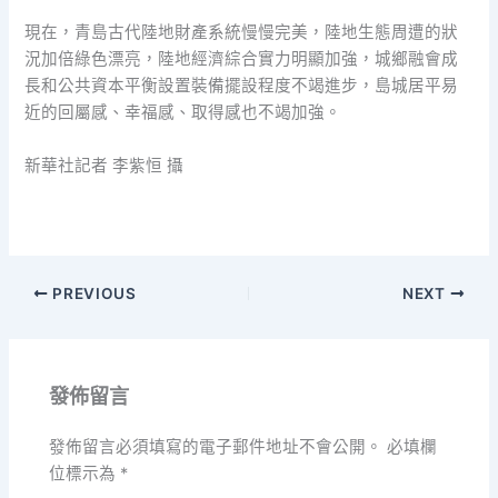
現在，青島古代陸地財產系統慢慢完美，陸地生態周遭的狀
況加倍綠色漂亮，陸地經濟綜合實力明顯加強，城鄉融會成
長和公共資本平衡設置裝備擺設程度不竭進步，島城居平易
近的回屬感、幸福感、取得感也不竭加強。
新華社記者 李紫恒 攝
PREVIOUS
NEXT
發佈留言
發佈留言必須填寫的電子郵件地址不會公開。
必填欄
位標示為
*