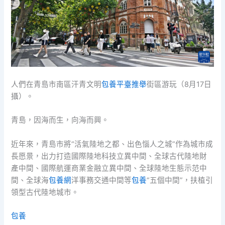
人們在青島市南區汗青文明
包養平臺推舉
街區游玩（8月17日
攝）。
青島，因海而生，向海而興。
近年來，青島市將“活氣陸地之都、出色惱人之城”作為城市成
長愿景，出力打造國際陸地科技立異中間、全球古代陸地財
產中間、國際航運商業金融立異中間、全球陸地生態示范中
間、全球海
包養網
洋事務交通中間等
包養
“五個中間”，扶植引
領型古代陸地城市。
包養