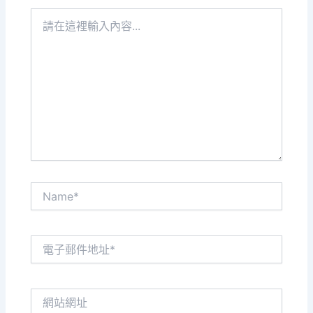
請
在
這
裡
輸
入
內
容...
Name*
電
子
郵
件
網
地
站
址