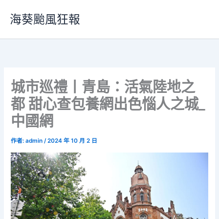
跳
海葵颱風狂報
至
主
要
內
容
城市巡禮丨青島：活氣陸地之
都 甜心查包養網出色惱人之城_
中國網
作者:
admin
/
2024 年 10 月 2 日