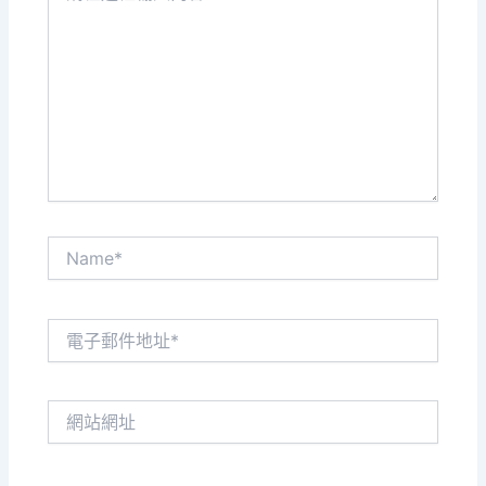
這
裡
輸
入
內
容...
Name*
電
子
郵
件
網
地
站
址
網
*
址