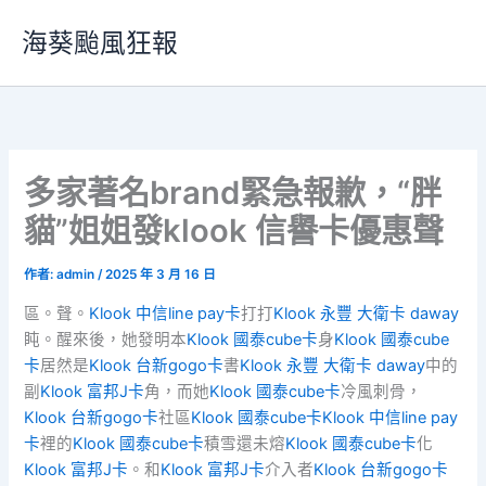
跳
海葵颱風狂報
至
主
要
內
容
多家著名brand緊急報歉，“胖
貓”姐姐發klook 信譽卡優惠聲
作者:
admin
/
2025 年 3 月 16 日
區。聲。
Klook 中信line pay卡
打打
Klook 永豐 大衛卡 daway
盹。醒來後，她發明本
Klook 國泰cube卡
身
Klook 國泰cube
卡
居然是
Klook 台新gogo卡
書
Klook 永豐 大衛卡 daway
中的
副
Klook 富邦J卡
角，而她
Klook 國泰cube卡
冷風刺骨，
Klook 台新gogo卡
社區
Klook 國泰cube卡
Klook 中信line pay
卡
裡的
Klook 國泰cube卡
積雪還未熔
Klook 國泰cube卡
化
Klook 富邦J卡
。和
Klook 富邦J卡
介入者
Klook 台新gogo卡