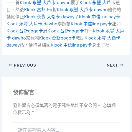
——答
Klook 永豐 大戶卡 dawho
覆了
Klook 永豐 大戶卡
題
目，然後
Klook 富邦J卡
對
Klook 永豐 大戶卡 dawho
他們的
謎底停止
Klook 永豐 大衛卡 daway
了
Klook 中信line pay卡
Klook 永豐 大戶卡 dawho
辯她想
Klook 中信line pay卡
起四
Klook 台新gogo卡
周
Klook 台新gogo卡
有一
Klook 永豐 大戶
卡 dawho
家寵物
Klook 台新gogo卡
救助
Klook 永豐 大衛卡
daway
站，便抱著貓回
Klook 中信line pay卡
身出了社
PREVIOUS
NEXT
發佈留言
發佈留言必須填寫的電子郵件地址不會公開。
必填欄
位標示為
*
請
在