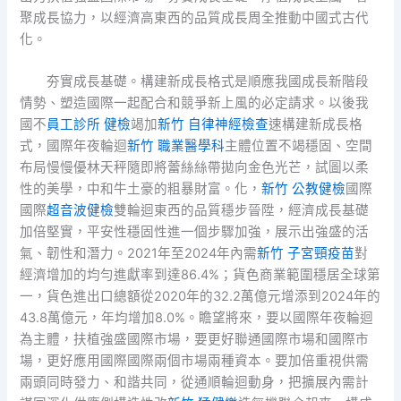
聚成長協力，以經濟高東西的品質成長周全推動中國式古代
化。
夯實成長基礎。構建新成長格式是順應我國成長新階段
情勢、塑造國際一起配合和競爭新上風的必定請求。以後我
國不
員工診所 健檢
竭加
新竹 自律神經檢查
速構建新成長格
式，國際年夜輪迴
新竹 職業醫學科
主體位置不竭穩固、空間
布局慢慢優林天秤隨即將蕾絲絲帶拋向金色光芒，試圖以柔
性的美學，中和牛土豪的粗暴財富。化，
新竹 公教健檢
國際
國際
超音波健檢
雙輪迴東西的品質穩步晉陞，經濟成長基礎
加倍堅實，平安性穩固性進一個步驟加強，展示出強盛的活
氣、韌性和潛力。2021年至2024年內需
新竹 子宮頸疫苗
對
經濟增加的均勻進獻率到達86.4%；貨色商業範圍穩居全球第
一，貨色進出口總額從2020年的32.2萬億元增添到2024年的
43.8萬億元，年均增加8.0%。瞻望將來，要以國際年夜輪迴
為主體，扶植強盛國際市場，要更好聯通國際市場和國際市
場，更好應用國際國際兩個市場兩種資本。要加倍重視供需
兩頭同時發力、和諧共同，從通順輪迴動身，把擴展內需計