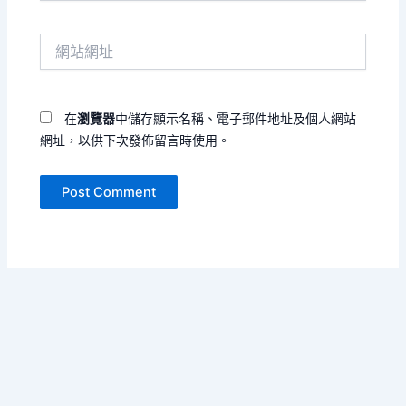
郵
件
網
地
站
址
網
*
址
在
瀏覽器
中儲存顯示名稱、電子郵件地址及個人網站
網址，以供下次發佈留言時使用。
Copyright © 2026 海葵颱風狂報 | Powered by
Astra WordPress