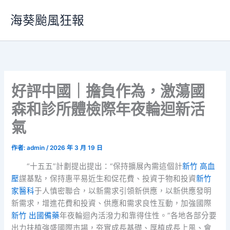
跳
海葵颱風狂報
至
主
要
內
容
好評中國｜擔負作為，激蕩國
森和診所體檢際年夜輪迴新活
氣
作者:
admin
/
2026 年 3 月 19 日
“十五五”計劃提出提出：“保持擴展內需這個計
新竹 高血
壓
謀基點，保持惠平易近生和促花費、投資于物和投資
新竹
家醫科
于人慎密聯合，以新需求引領新供應，以新供應發明
新需求，增進花費和投資、供應和需求良性互動，加強國際
新竹 出國備藥
年夜輪迴內活潑力和靠得住性。”各地各部分要
出力扶植強盛國際市場，夯實成長基礎、厚植成長上風、會