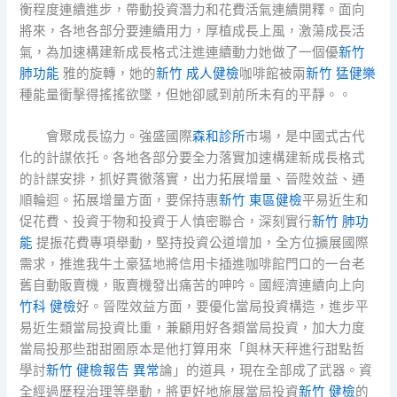
衡程度連續進步，帶動投資潛力和花費活氣連續開釋。面向
將來，各地各部分要連續用力，厚植成長上風，激蕩成長活
氣，為加速構建新成長格式注進連續動力她做了一個優
新竹
肺功能
雅的旋轉，她的
新竹 成人健檢
咖啡館被兩
新竹 猛健樂
種能量衝擊得搖搖欲墜，但她卻感到前所未有的平靜。。
會聚成長協力。強盛國際
森和診所
市場，是中國式古代
化的計謀依托。各地各部分要全力落實加速構建新成長格式
的計謀安排，抓好貫徹落實，出力拓展增量、晉陞效益、通
順輪迴。拓展增量方面，要保持惠
新竹 東區健檢
平易近生和
促花費、投資于物和投資于人慎密聯合，深刻實行
新竹 肺功
能
提振花費專項舉動，堅持投資公道增加，全方位擴展國際
需求，推進我牛土豪猛地將信用卡插進咖啡館門口的一台老
舊自動販賣機，販賣機發出痛苦的呻吟。國經濟連續向上向
竹科 健檢
好。晉陞效益方面，要優化當局投資構造，進步平
易近生類當局投資比重，兼顧用好各類當局投資，加大力度
當局投那些甜甜圈原本是他打算用來「與林天秤進行甜點哲
學討
新竹 健檢報告 異常
論」的道具，現在全部成了武器。資
全經過歷程治理等舉動，將更好地施展當局投資
新竹 健檢
的