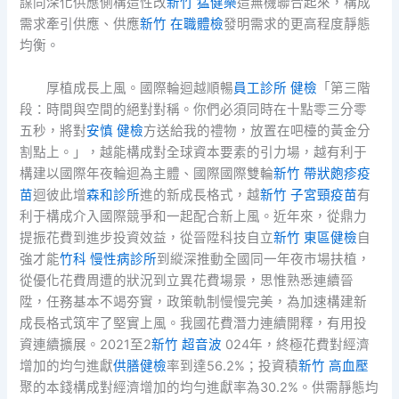
謀同深化供應側構造性改
新竹 猛健樂
造無機聯合起來，構成
需求牽引供應、供應
新竹 在職體檢
發明需求的更高程度靜態
均衡。
厚植成長上風。國際輪迴越順暢
員工診所 健檢
「第三階
段：時間與空間的絕對對稱。你們必須同時在十點零三分零
五秒，將對
安慎 健檢
方送給我的禮物，放置在吧檯的黃金分
割點上。」，越能構成對全球資本要素的引力場，越有利于
構建以國際年夜輪迴為主體、國際國際雙輪
新竹 帶狀皰疹疫
苗
迴彼此增
森和診所
進的新成長格式，越
新竹 子宮頸疫苗
有
利于構成介入國際競爭和一起配合新上風。近年來，從鼎力
提振花費到進步投資效益，從晉陞科技自立
新竹 東區健檢
自
強才能
竹科 慢性病診所
到縱深推動全國同一年夜市場扶植，
從優化花費周遭的狀況到立異花費場景，思惟熟悉連續晉
陞，任務基本不竭夯實，政策軌制慢慢完美，為加速構建新
成長格式筑牢了堅實上風。我國花費潛力連續開釋，有用投
資連續擴展。2021至2
新竹 超音波
024年，終極花費對經濟
增加的均勻進獻
供膳健檢
率到達56.2%；投資積
新竹 高血壓
聚的本錢構成對經濟增加的均勻進獻率為30.2%。供需靜態均