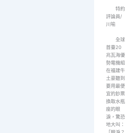
特約
評論員/
川喻
全球
首臺20
兆瓦海優
勢電機組
在福建牛
土豪聽到
要用最便
宜的鈔票
換取水瓶
座的眼
淚，驚恐
地大叫：
「眼淚？