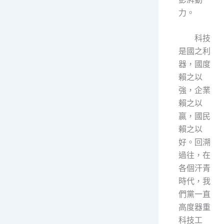
力。
科技
是國之利
器，國度
賴之以
強，企業
賴之以
贏，國民
賴之以
好。回溯
過往，在
各個汗青
時代，我
們黨一直
高度器重
科技工