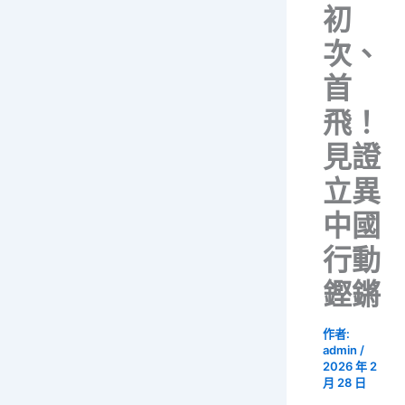
初
次、
首
飛！
見證
立異
中國
行動
鏗鏘
作者:
admin
/
2026 年 2
月 28 日