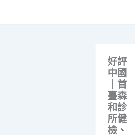
跳
至
主
要
內
容
好評
中國
｜首
臺森
和診
所健
檢、