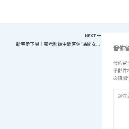
NEXT
新春走下層｜養老照顧中間有個“馮閨女億嵐室內設計”
發佈
發佈留
子郵件
必填欄
請
在
這
裡
輸
入
內