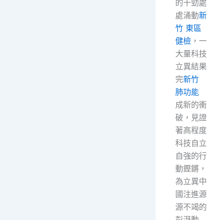
的干勁處
處涌動
新
竹 東區
健檢
，一
大量科技
立異結果
完
新竹
肺功能
成新的衝
破，見證
著高程度
科技自立
自強的行
動鏗鏘，
為立異中
國注進源
源不竭的
彭湃動