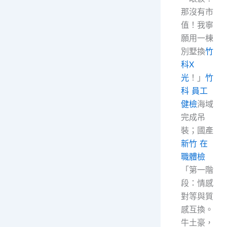
那沒有市
值！我寧
願用一棟
別墅換
竹
科X
光
！」
竹
科 員工
健檢
海域
完成吊
裝；國產
新竹 在
職體檢
「第一階
段：情感
對等與質
感互換。
牛土豪，