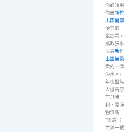
你必須用
你最
新竹
出國備藥
便宜的一
張鈔票，
換取張水
瓶最
新竹
出國備藥
貴的一滴
淚水。」
年夜型無
人機高原
首飛勝
利，開辟
物流新
“天路”；
力鴻一號