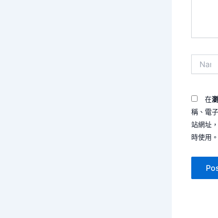
容...
Name*
在
稱、電
站網址
時使用