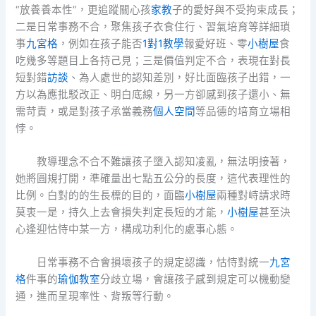
“放養養本性”，更追蹤關心孩
家教
子的愛好與不受拘束成長；
二是日常事務不合，聚焦孩子衣食住行、習氣培育等詳細瑣
事
九宮格
，例如在孩子能否
1對1教學
報愛好班、零
小樹屋
食
吃幾多等題目上各持己見；三是價值判定不合，表現在對長
短對錯
訪談
、為人處世的認知差別，好比面臨孩子出錯，一
方以為應批駁改正、明白底線，另一方卻感到孩子還小、無
需苛責，或是對孩子承當義務
個人空間
等品德的培育立場相
悖。
教導理念不合不難讓孩子墮入認知凌亂，無法明接著，
她將圓規打開，準確量出七點五公分的長度，這代表理性的
比例。白對的的生長標的目的，面臨
小樹屋
兩種對峙請求時
莫衷一是，持久上去會損失判定長短的才能，
小樹屋
甚至決
心逢迎怙恃中某一方，構成功利化的處事心態。
日常事務不合會損壞孩子的規定認識，怙恃對統一
九宮
格
件事的
瑜伽教室
分歧立場，會讓孩子感到規定可以機動變
通，進而呈現率性、背叛等行動。