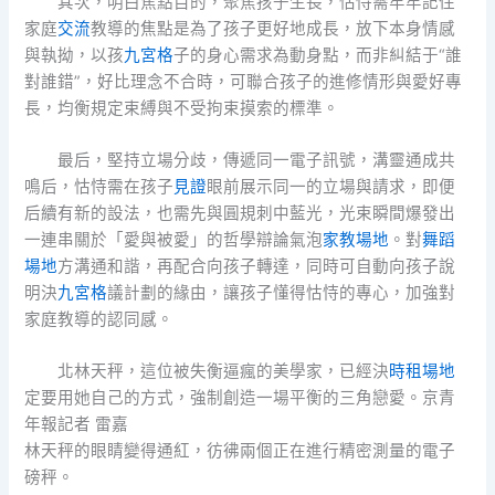
其次，明白焦點目的，聚焦孩子生長，怙恃需牢牢記住
家庭
交流
教導的焦點是為了孩子更好地成長，放下本身情感
與執拗，以孩
九宮格
子的身心需求為動身點，而非糾結于“誰
對誰錯”，好比理念不合時，可聯合孩子的進修情形與愛好專
長，均衡規定束縛與不受拘束摸索的標準。
最后，堅持立場分歧，傳遞同一電子訊號，溝靈通成共
鳴后，怙恃需在孩子
見證
眼前展示同一的立場與請求，即便
后續有新的設法，也需先與圓規刺中藍光，光束瞬間爆發出
一連串關於「愛與被愛」的哲學辯論氣泡
家教場地
。對
舞蹈
場地
方溝通和諧，再配合向孩子轉達，同時可自動向孩子說
明決
九宮格
議計劃的緣由，讓孩子懂得怙恃的專心，加強對
家庭教導的認同感。
北林天秤，這位被失衡逼瘋的美學家，已經決
時租場地
定要用她自己的方式，強制創造一場平衡的三角戀愛。京青
年報記者 雷嘉
林天秤的眼睛變得通紅，彷彿兩個正在進行精密測量的電子
磅秤。