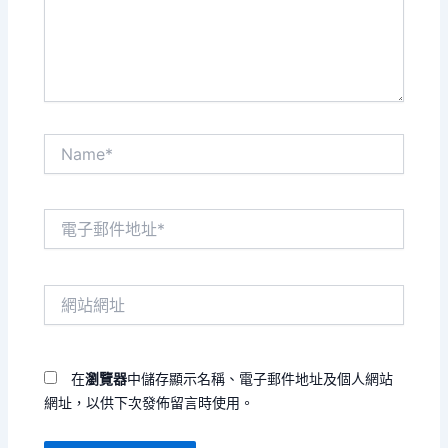
內
容...
Name*
電
子
郵
件
網
地
站
址
網
*
址
在
瀏覽器
中儲存顯示名稱、電子郵件地址及個人網站
網址，以供下次發佈留言時使用。