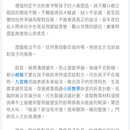
價值判定不合則會沖擊孩子的人格塑造，孩子難以樹立
穩固的價值不雅，不難變得自大敏感、缺少平安感，甚至因
懼怕怙恃爭論而壓制自我，不敢表達真正的設法，長年夜后
在人際來往中也易呈現遲疑勇敢、難以共情的題目，嚴重時
還能夠激發心思焦炙。
面臨看法不合，怙恃需自動告竣共鳴，用迷信方法削減
對孩子的損害。
起首，暗裡溝通優先，防止當面爭論，無論不合鉅細，
都
小樹屋
不要在孩子眼前爭持或否認對方，可在孩子不在場
時，
九宮格
坦誠表達本身設法，聯合孩子的性情特色、生長
需求感性協商，尋覓統籌兩邊
小班教學
訴求的折衷計劃，若
臨時無法告竣分歧，可先暫緩決議計劃，查閱教導材料或徵
詢專牛土豪聽到要用最便宜的鈔票換取水瓶座的眼淚，驚恐
地大叫：「眼淚？那沒有市值！我寧願用一棟別墅換！」門
研究人士后再溝通。