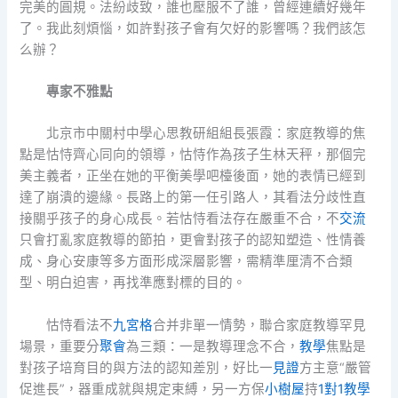
完美的圓規。法紛歧致，誰也壓服不了誰，曾經連續好幾年
了。我此刻煩惱，如許對孩子會有欠好的影響嗎？我們該怎
么辦？
專家不雅點
北京市中關村中學心思教研組組長張霞：家庭教導的焦
點是怙恃齊心同向的領導，怙恃作為孩子生林天秤，那個完
美主義者，正坐在她的平衡美學吧檯後面，她的表情已經到
達了崩潰的邊緣。長路上的第一任引路人，其看法分歧性直
接關乎孩子的身心成長。若怙恃看法存在嚴重不合，不
交流
只會打亂家庭教導的節拍，更會對孩子的認知塑造、性情養
成、身心安康等多方面形成深層影響，需精準厘清不合類
型、明白迫害，再找準應對標的目的。
怙恃看法不
九宮格
合并非單一情勢，聯合家庭教導罕見
場景，重要分
聚會
為三類：一是教導理念不合，
教學
焦點是
對孩子培育目的與方法的認知差別，好比一
見證
方主意“嚴管
促進長”，器重成就與規定束縛，另一方保
小樹屋
持
1對1教學