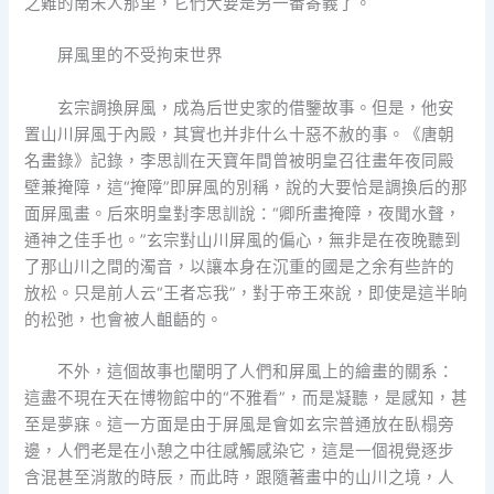
之難的南宋人那里，它們大要是另一番寄義了。
屏風里的不受拘束世界
玄宗調換屏風，成為后世史家的借鑒故事。但是，他安
置山川屏風于內殿，其實也并非什么十惡不赦的事。《唐朝
名畫錄》記錄，李思訓在天寶年間曾被明皇召往畫年夜同殿
壁兼掩障，這“掩障”即屏風的別稱，說的大要恰是調換后的那
面屏風畫。后來明皇對李思訓說：“卿所畫掩障，夜聞水聲，
通神之佳手也。”玄宗對山川屏風的偏心，無非是在夜晚聽到
了那山川之間的濁音，以讓本身在沉重的國是之余有些許的
放松。只是前人云“王者忘我”，對于帝王來說，即使是這半晌
的松弛，也會被人齟齬的。
不外，這個故事也闡明了人們和屏風上的繪畫的關系：
這盡不現在天在博物館中的“不雅看”，而是凝聽，是感知，甚
至是夢寐。這一方面是由于屏風是會如玄宗普通放在臥榻旁
邊，人們老是在小憩之中往感觸感染它，這是一個視覺逐步
含混甚至消散的時辰，而此時，跟隨著畫中的山川之境，人