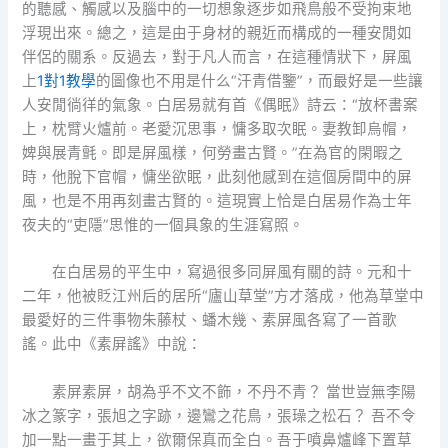
的聽感、觸感以及腦中的一切想象逐步如飛鳥般不受拘束地
浮現出來。總之，這是由于身材的親近而構成的一種安閒如
伴侶的關系。反過去，對于凡人而言，在這種情狀下，屏風
上
1對1教學
的圖像也不用是什么“汗青借鑒”，而最好是一些讓
人安閒徜徉的氣象。白居易就有首《偶眠》詩云：“放杯書案
上，枕臂火爐前。老愛沉思事，慵多取次眠。妻教卸烏帽，
婢與展青氈。即是屏風樣，何勞畫古賢。”在為官的閑暇之
時，他脫下官帽，慵坐欲眠，此刻他感到在這個房間中的屏
風，也是不用再刻畫古賢的。這現實上恰是白居易作為士年
夜夫的“吏隱”思惟的一個具象的生涯寫照。
在白居易的平生中，寫過很多同屏風有關的詩。元和十
二年，他被貶江州后的居所“廬山草堂”方才落成，他為草堂中
最愛好的三件事物朱藤杖、蟠木幾、素屏風各寫了一首歌
謠。此中《素屏謠》中說：
素屏素屏，胡為乎不文不飾，不丹不青？ 當世豈無李陽
冰之篆字，張旭之字跡，邊鸞之花鳥，張璪之松石？ 吾不令
加一點一畫于其上，欲爾保真而全白。吾于噴鼻爐峰下置草