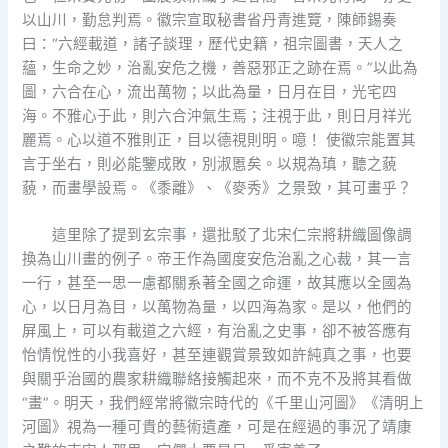
以山川，勤怠判焉。徽宗宣取秘書省丹青進覽，陳師錫奏
曰：“六經載道，諸子談理，歷代史籍，祖宗圖書，天人之
蘊，生命之妙，治亂安危之機，善惡邪正之跡在焉。”以此為
圖，六合在心，流出萬物；以此為量，日月在目，光宅四
海。不雅心于此，則六合沖氣生焉；注視于此，則日月祥光
麗焉。心以道不雅則正，目以德視則明。噫！ 使徽宗能置其
言于坐右，則必能鑒成敗，別淑慝矣。以規為瑱，聽之藐
藐，而畫學設焉。《黍離》、《麥秀》之景致，其可畫乎？
這里除了提到玄宗事，還批駁了北宋仁宗將耕織圖像調
換為山川畫的例子。帝王作為國度安危治亂之心裁，其一言
一行，甚至一思一慮都關系著全國之命運，故其應以全國為
心，以日月為目，以萬物為量，以四海為家。是以，他們的
屏風上，可以有載道之六經，有治亂之史事，卻不被答應有
怡情悅性的小我喜好，甚至連觀賞景致如許純真之事，也要
與關乎治國的農家耕織聯絡接觸起來，而不克不及將其看做
“畫”。明天，我們經常將徽宗時代的《千里山河圖》《清明上
河圖》視為一種可貴的藝術遺產，可是在經過的事況了靖康