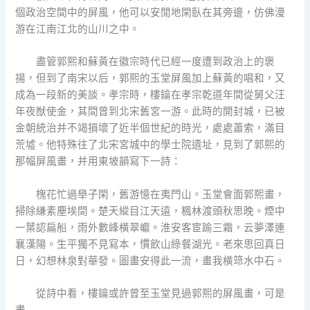
個政治空間中的屏風，他可以安閒地閑臥在其旁邊，仿佛漫
游在江南江北的山川之中。
盡管郭熙和蘇黃在徽宗時代已經一度遭到政治上的褒
揚，但到了南宋以后，郭熙的玉堂屏風加上蘇黃的唱和，又
成為一段新的美談。孝宗時，樓鑰在孝宗乾道年間從舅父汪
年夜猷使金，其間曾到北宋舊宮一游。此時的開封城，已被
金朝統治并不竭損壞了近半個世紀的時光，處處蕭索，滿目
荒墟。他特殊往了北宋宮城中的學士院遺址，見到了郭熙的
那幅屏風畫，并用東坡韻寫下一詩：
槐花忙過舉子閑，舊游憶在夷門山。玉堂會面郭熙畫，
掃除縑素塵埃間。楚天縱目江天遠，楓林渡頭秋思晚。煙中
一葉認扁船，雨外數峰橫翠巘。淮安客宦踰三霜，云夢澤連
襄漢陽。生平獨不見寫本，慣飲山綠餐湖光。老來思回真日
日，幻想林泉對華發。圖畫安得此一流，畫我橫筇水中石。
從詩中看，樓鑰或許曾至玉堂見過郭熙的屏風畫，可是
畫