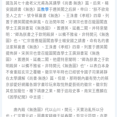
國及其七十歲老父光甫為其講學《尚書·無逸》篇，后來，楊
安國請書《無逸》篇
教學
于邇英閣之后屏，帝曰：“朕不欲背
圣人之言”，號令蔡襄書《無逸》、王洙書《孝經》四章，列
置于邇英閣擺佈屏風。在治閏年間，宋英宗也曾召龍圖閣直
學士王廣淵書寫《無逸圖》，置邇英、延義二閣，并特意闡
明：“卿為朕書之于欽明殿屏，以備不雅省，非特開元《無逸
圖》也。”仁宗曾應龍圖閣直學士楊安國之請書，命有名的書
法家蔡襄書《無逸》、王洙書《孝經》四章，列置于邇英閣
擺佈屏。宋英宗也曾召龍圖閣直學士王廣淵書寫《無逸
圖》，置邇英、延義二閣，他還特意闡明：“卿為朕書之于欽
明殿屏，以備不雅省，非特開元《無逸圖》也”，以表白本身
不會重蹈玄宗之覆轍。徽宗早年時也已經號令國子司業蔣靜
在太學講解《尚書·無逸》篇，但是，那時朝內最有勢力的蔡
京卻愛好網羅各類字畫珍玩來取悅熱愛藝術的徽宗。徽宗對
其愈加寵任，種下靖康之果。關于這段史事，南宋王應麟在
《困學紀聞》中言道：
唐內殿《無逸圖》代以山川，開元、天寶治亂所以分
也。仁宗寶元初，圖農家耕織于延春閣，哲宗元符間，亦更