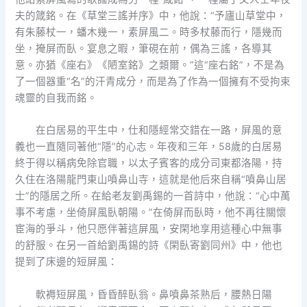
夫的箴銘。在《草堂三謠并序》中，他說：“予廬山草堂中，
有朱藤杖一，蟠木幾一，素屏風二。時多杖藤而行，隱幾而
坐，掩屏而臥。宴息之暇，筆硯在前，偶為三謠，各導其
意。亦猶《座右》《陋室銘》之類爾。”這“座右銘”，不是為
了一個器重“名”的汗青成分，而是為了作為一個擁有不受拘束
魂靈的自我而銘。
在白居易的平生中，仕和隱經常交錯在一路，屏風的意
義也一直隨同著他“隱”的心志。年夜和三年，58歲的白居易
終于得以稱病免除官職，以太子賓客的成分司東都洛陽，持
久住在洛陽龍門東山噴鼻山寺，這就是他后來自稱“噴鼻山居
士”的隱居之所。在給老友劉禹錫的一首詩中，他說：“心中萬
事不考慮，坐倚屏風臥朝陽。”在倚屏而臥時，他不再往關懷
宦海的爭斗，他只愿伴著這屏風，安閑地享用這種心中無事
的舒服。在另一首給劉禹錫的詩《閑臥寄劉同州》中，他也
提到了床邊的短屏風：
軟褥短屏風，昏昏醉臥翁。鼻噴鼻茶熟后，腰熱日陽