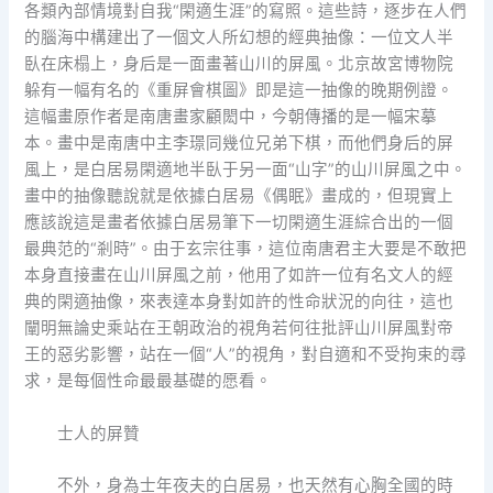
各類內部情境對自我“閑適生涯”的寫照。這些詩，逐步在人們
的腦海中構建出了一個文人所幻想的經典抽像：一位文人半
臥在床榻上，身后是一面畫著山川的屏風。北京故宮博物院
躲有一幅有名的《重屏會棋圖》即是這一抽像的晚期例證。
這幅畫原作者是南唐畫家顧閎中，今朝傳播的是一幅宋摹
本。畫中是南唐中主李璟同幾位兄弟下棋，而他們身后的屏
風上，是白居易閑適地半臥于另一面“山字”的山川屏風之中。
畫中的抽像聽說就是依據白居易《偶眠》畫成的，但現實上
應該說這是畫者依據白居易筆下一切閑適生涯綜合出的一個
最典范的“剎時”。由于玄宗往事，這位南唐君主大要是不敢把
本身直接畫在山川屏風之前，他用了如許一位有名文人的經
典的閑適抽像，來表達本身對如許的性命狀況的向往，這也
闡明無論史乘站在王朝政治的視角若何往批評山川屏風對帝
王的惡劣影響，站在一個“人”的視角，對自適和不受拘束的尋
求，是每個性命最最基礎的愿看。
士人的屏贊
不外，身為士年夜夫的白居易，也天然有心胸全國的時