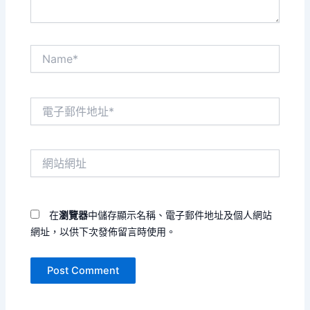
Name*
電
子
郵
件
網
地
站
址
網
*
址
在
瀏覽器
中儲存顯示名稱、電子郵件地址及個人網站
網址，以供下次發佈留言時使用。