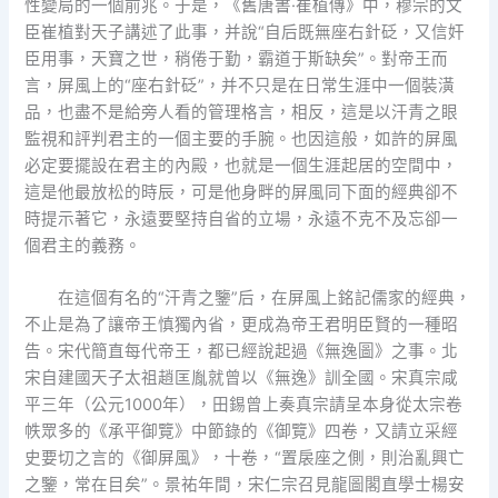
性變局的一個前兆。于是，《舊唐書·崔植傳》中，穆宗的文
臣崔植對天子講述了此事，并說“自后既無座右針砭，又信奸
臣用事，天寶之世，稍倦于勤，霸道于斯缺矣”。對帝王而
言，屏風上的“座右針砭”，并不只是在日常生涯中一個裝潢
品，也盡不是給旁人看的管理格言，相反，這是以汗青之眼
監視和評判君主的一個主要的手腕。也因這般，如許的屏風
必定要擺設在君主的內殿，也就是一個生涯起居的空間中，
這是他最放松的時辰，可是他身畔的屏風同下面的經典卻不
時提示著它，永遠要堅持自省的立場，永遠不克不及忘卻一
個君主的義務。
在這個有名的“汗青之鑒”后，在屏風上銘記儒家的經典，
不止是為了讓帝王慎獨內省，更成為帝王君明臣賢的一種昭
告。宋代簡直每代帝王，都已經說起過《無逸圖》之事。北
宋自建國天子太祖趙匡胤就曾以《無逸》訓全國。宋真宗咸
平三年（公元1000年），田錫曾上奏真宗請呈本身從太宗卷
帙眾多的《承平御覽》中節錄的《御覽》四卷，又請立采經
史要切之言的《御屏風》，十卷，“置扆座之側，則治亂興亡
之鑒，常在目矣”。景祐年間，宋仁宗召見龍圖閣直學士楊安