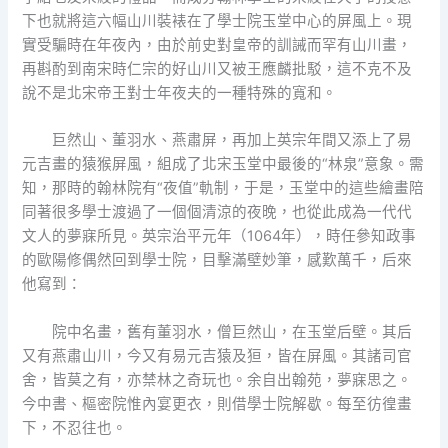
下也就將這六幅山川裝裱在了學士院玉堂中心的屏風上。現
實受騙時在年夜內，由於前史對皇帝的訓誡而罕有山川畫，
再斟酌到南宋時仁宗的好山川又被王應麟批駁，這不克不及
說不是北宋帝王對士年夜夫的一種特殊的寬和。
巨然山、董羽水、燕肅屏，再加上英宗年間又添上了易
元吉畫的猿猴屏風，組成了北宋玉堂中最後的“林泉”意象。需
知，那時的翰林院有“夜值”軌制，于是，玉堂中的這些繪畫陪
同著很多學士渡過了一個個清涼的夜晚，也從此成為一代代
文人的夢寐所見。英宗治平元年（1064年），時任參知政事
的歐陽修偶然回到學士院，目擊滿壁妙筆，感歎萬千，后來
他寫到：
院中名畫，舊有董羽水，僧巨然山，在玉堂后壁。其后
又有燕肅山川，今又有易元吉猿及狟，皆在屏風。其諸司官
舍，皆莫之有，亦禁林之奇玩也。余自出翰苑，夢寐思之。
今中書、樞密院惟內宴更衣，則借學士院解歇。每至彷徨畫
下，不忍往也。