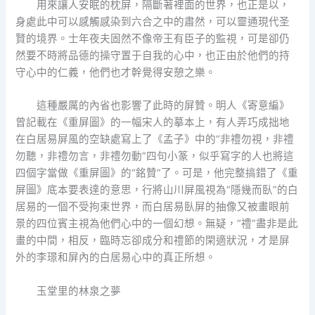
用來讓人安眠的枕屏，隔斷著裡面的世界，也正是以，
身處此中可以感觸感染到六合之中的肅然，可以靈通現代圣
賢的境界。士年夜夫固然不像帝王有臣子的監視，可是卻仍
然要不時將品德的操守置于自我的心中，也正由於他們的持
守心中的仁義，他們也才幹覺得安憩之樂。
這種嚴厲的內省也影響了此時的屏贊。明人《寄意編》
曾記載在《重屏圖》的一幅宋人的摹本上，有人弄巧成拙地
在白居易屏風的空缺處寫上了《孟子》中的“非禮勿視，非禮
勿聽，非禮勿言，非禮勿動”四句小篆，似乎寫字的人也將這
四個字當做《重屏圖》的“銘贊”了。可是，他完整搞錯了《重
屏圖》底本要表達的意思，行將山川屏風視為“隱幾而臥”的白
居易的一個不受拘束世界，而白居易臥屏的抽像又被畫眼前
景的四位賓主視為他們心中的一個幻想。無疑，“禮”盡非是此
畫的中間，相反，臨時忘卻成分和禮節的閑適狀況，才是屏
外的李璟和屏內的白居易心中的真正所想。
玉堂里的林泉之夢