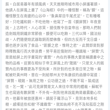
辰。白居易暮年有頭風病，天天進睡時城市用小屏護著頭。
他請人在屏風上畫了《山海經》中的一種怪獸，稱為“貘”。這
種怪獸生在南邊的山谷中，“象鼻犀目牛尾虎足”，它有種嗜
好，只吃鐵和銅，不吃他物。他寫了一首《貘屏贊》年夜意
說，上古時代，人心忠質，撻伐教令自皇帝出，那時人們制
造劍戟用銅鐵非常節儉，貘便可以吃飽。三代以降，國法紛
歧，人們隨便熔武器取銅而塑佛像，但四方反而干戈日盛，
貘也逐步沒有了食品。“匪貘之悲，惟時之悲”，此贊即是對那
時釋教風行而大舉浪費，勞平易近傷財的一種諷喻。“屏贊”凡
是是給屏上的字畫寫的“畫贊”，內在的事務大要是稱讚畫中之
物的品格。這實在相似于帝王屏風上的“箴銘”，只是文人的銘
贊內在的事務更為不受拘束，所針對的也多是日常之物。蘇
軾被貶黃州時，曾在一則給鄂州太守朱康叔的函牘中寫道：
“屏贊、硯銘，無用之物，公功德之過，不敢不寫，裝成送
往，乞一覽。”此可見屏贊是文人來往中常用的體裁。蘇軾平
生也寫過有數屏贊。不外有一則對他來說能夠是最震動心坎
的。他暮年被放逐惠州，謫居于羅浮山下，見到本地多松
樹，感嘆這些松樹“不識霜雪”，就如紈绔不克不及知孤臣之剛