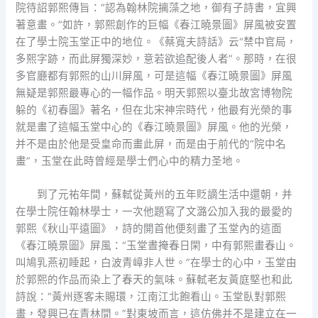
院待詔郭熙傳旨：“認為翰林院摛藻之地，御有子詩書，宜興
著意畫。”如許，郭熙創作的巨幅《春江曉景圖》屏風被安置
在了學士院玉堂正中的地位。《蔡寬夫詩話》云“禁中官局，
多熙字跡，而此屏獨深妙，意若欲追配後人者”。那時，在很
多官廳都有郭熙的山川屏風，可是這幅《春江曉景圖》屏風
無疑是郭熙最專心的一幅作品。明天郭熙以臺北故宮博物院
躲的《初春圖》著名，但在北宋神宗時代，他最有光榮的事
就是畫了這幅玉堂中心的《春江曉景圖》屏風。他的光榮，
并不是由於他是受皇命而畫此屏，而是由于前代的“院中名
畫”，玉堂在此時曾經是學士們心中的精力圣地。
到了元祐年間，蘇軾從黃州的五年貶謫生活中還朝，并
在學士院任翰林學士，一次他題寫了文潞公加入我的最愛的
郭熙《秋山平遠圖》，詩的開首他便刻畫了玉堂內的這面
《春江曉景圖》屏風：“玉堂晝掩春日閑，中有郭熙畫春山。
叫鳩乳燕初睡起，白波青嶂非人世。”在學士的心中，玉堂由
於郭熙的作品而染上了春天的氣味。蘇軾老友黃庭堅也和此
詩說：“黃州逐客未賜環，江南江北飽看山。玉堂臥對郭熙
畫，發興已在青林間。”對東坡而言，這仿佛并不是建立在一