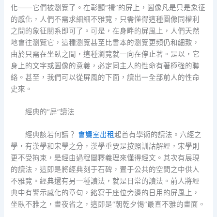
化——它們被瀏覽了。在彰顯“禮”的屏上，圖像凡是只是象征
的感化，人們不需求細細不雅覽，只需懂得這種圖像同權利
之間的象征關系即可了。可是，在身畔的屏風上，人們天然
地會往瀏覽它，這種瀏覽甚至比書本的瀏覽更頻仍和細致，
由於只需在坐臥之間，這種瀏覽就一向在停止著。是以，它
身上的文字或圖像的意義，必定同主人的性命有著極強的聯
絡。甚至，我們可以從屏風的下面，讀出一全部前人的性命
史來。
經典的“屏”讀法
經典該若何讀？
會議室出租
起首有學術的讀法。六經之
學，有漢學和宋學之分，漢學重要是按照訓詁解經，宋學則
更不受拘束，是經由過程闡釋義理來懂得經文。其次有展現
的讀法，這即是將經典刻于石碑，置于公共的空間之中供人
不雅覽。經典還有另一種讀法，就是日常的讀法。前人將經
典中有警示感化的章句，銘寫于座位旁邊的日用的屏風上，
坐臥不雅之，晝夜省之，這即是“朝乾夕惕”最直不雅的畫面。