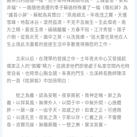
毅英烈的品德一樣，他于是特殊開朗地說，“士踐憂患，安知
非福”。一路隨他南遷的季子蘇過特殊畫了一幅《偃松屏》為
“護首小屏”，蘇軾為其贊曰：“燕南趙北，年夜茂之麓，天僵
雪峰，地裂冰谷。凜然孤清，不克不及無生。生此偉奇，南
方之精。蒼皮玉骨，磽磽靨靨。方春不知，江冷秀發。孺子
介剛，從我炎荒，霜中之英。以洗我瘴。”這大要也是他在人
生止境此次盡看的放逐生活中多數覺得撫慰的工作。
北宋以后，在理學的發揚之中，士年夜夫中心又發揚起
儒家正人的“慎獨”精力，這請求他們即使處于私家空間內也時
常自省，也時常心胸全國。朱熹的門生、北溪師長教師陳淳
的一首《枕屏銘》中加倍明白：
枕之為義，認為安眠。夜寧厥躬，育神定魄。屏之為
義，以捍其風。無俾外人，以間于中。中無外間，心逸體
胖。一寤一寐，一由乎天。寂感之妙，如晝之正。可通周
公，以達孔圣。夜氣之清，于斯以存。仁義之良，不復爾
昏。咨爾司寐，無曠厥職。一憩之樂，實汝其翼。