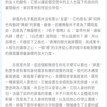
的友人的腳色，它是以讓這個空間中的主人也寫下的高尚的
審閱眼光，來同等地對待這位伴侶。
屏風的名字看起來并沒有那么“友愛”，它的原名“屏”同時
也有動詞“掩蔽”的寄義，最後，這種掩蔽并不是為了攔阻風
尚，而是為了掩蔽眼光。《荀子·粗略》云：“皇帝外屏，諸侯
內屏，禮也”；《白虎通》說明說：“所以設屏何？ 屏，所以
自障也，示極臣下之故也。”表裡的眼光被屏攔阻，其成果令
人發生的肅靜之心，一個“禮”的次序從心思的暗示和軌制雙重
的層面獲得最基礎的加大力度。
在居室外部，從這個較晚發生的名字便可以看出，“屏風”
則更多是有著同身材需求有關的現實的效能。現代的木構堂
屋易通風，屏風置于廳堂中心，是攔阻穿堂風進室的，還有
一種屏風同人更密切，它被設置在坐榻和臥床的旁邊，以在
憩息時為人擋風，并且也可以安寧心神。它同人身材的密
切，決議了如許的屏風的意義，并不只是所有人全體成分的
彰顯，而是為了主人身材的愜適，以及同他心坎停止溝通。
此時，屏風下面所承載的文字和圖像，開端產生了主要的感