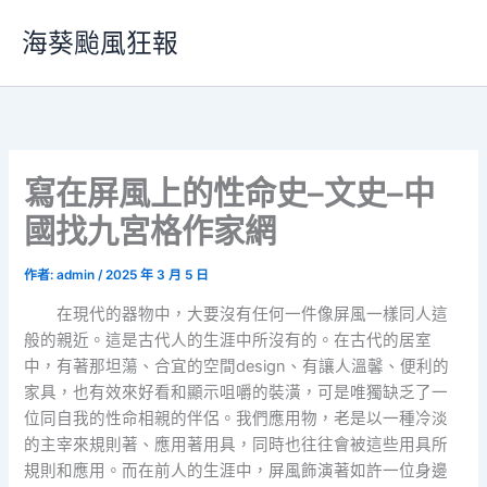
跳
海葵颱風狂報
至
主
要
內
容
寫在屏風上的性命史–文史–中
國找九宮格作家網
作者:
admin
/
2025 年 3 月 5 日
在現代的器物中，大要沒有任何一件像屏風一樣同人這
般的親近。這是古代人的生涯中所沒有的。在古代的居室
中，有著那坦蕩、合宜的空間design、有讓人溫馨、便利的
家具，也有效來好看和顯示咀嚼的裝潢，可是唯獨缺乏了一
位同自我的性命相親的伴侶。我們應用物，老是以一種冷淡
的主宰來規則著、應用著用具，同時也往往會被這些用具所
規則和應用。而在前人的生涯中，屏風飾演著如許一位身邊