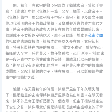
開元初年，唐玄宗的賢臣宋璟為了勸誡玄宗，曾親手書
寫了《尚書》中的《無逸》一篇，又配上插圖，以獻帝王。
《無逸》篇中，周公羅列殷王中宗、高宗、祖甲及周文王四
位現代英明的帝王的勤政業績，又舉驕奢淫逸的昏君庸君之
事，將帝王的勤政善政與否與其在位的年數聯繫關係起來，
勸誡成王不要追逐安適吃苦，應不時勤謹，對本身
私密空間
的批駁也應謙虛接收，這般才幹得以久長在位。玄宗知其
意，特將其裝裱在內殿的屏風上，“收支不雅省，咸記在心。
每嘆前人至言，后代莫及，故任賢戒欲，心回沖漠。”這原來
是一段汗青中君臣借鑒故事的美談。繼續漢代以來的傳統，
為了斟酌到沒有瀏覽才能的群里，將經典和史乘中的故事繪
成圖像，又配上精闢的句子，裱在屏風上，可以彰顯這些故
事中的“訓誡”之義。
惋惜，在天寶初年的時辰，這扇屏風由于年久壞失落
了，酷愛繪畫的玄宗便將這扇屏風調換為山川畫。在明天看
來，這不外是帝王愛好藝術的一個表示，但由于很快就產生
了安史之亂，這件事就仿佛是這場形成唐朝由盛轉衰的汗青