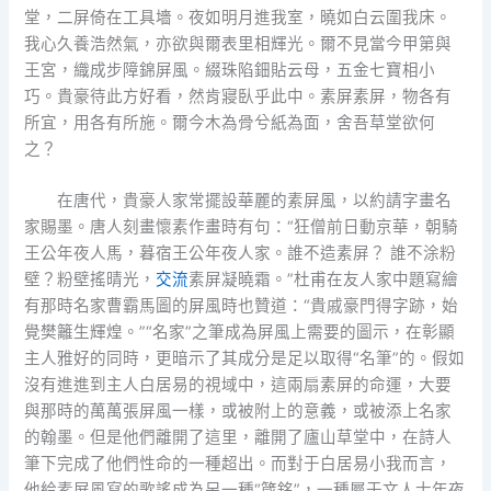
堂，二屏倚在工具墻。夜如明月進我室，曉如白云圍我床。
我心久養浩然氣，亦欲與爾表里相輝光。爾不見當今甲第與
王宮，織成步障錦屏風。綴珠陷鈿貼云母，五金七寶相小
巧。貴豪待此方好看，然肯寢臥乎此中。素屏素屏，物各有
所宜，用各有所施。爾今木為骨兮紙為面，舍吾草堂欲何
之？
在唐代，貴豪人家常擺設華麗的素屏風，以約請字畫名
家賜墨。唐人刻畫懷素作畫時有句：“狂僧前日動京華，朝騎
王公年夜人馬，暮宿王公年夜人家。誰不造素屏？ 誰不涂粉
壁？粉壁搖晴光，
交流
素屏凝曉霜。”杜甫在友人家中題寫繪
有那時名家曹霸馬圖的屏風時也贊道：“貴戚豪門得字跡，始
覺樊籬生輝煌。”“名家”之筆成為屏風上需要的圖示，在彰顯
主人雅好的同時，更暗示了其成分是足以取得“名筆”的。假如
沒有進進到主人白居易的視域中，這兩扇素屏的命運，大要
與那時的萬萬張屏風一樣，或被附上的意義，或被添上名家
的翰墨。但是他們離開了這里，離開了廬山草堂中，在詩人
筆下完成了他們性命的一種超出。而對于白居易小我而言，
他給素屏風寫的歌謠成為另一種“箴銘”，一種屬于文人士年夜