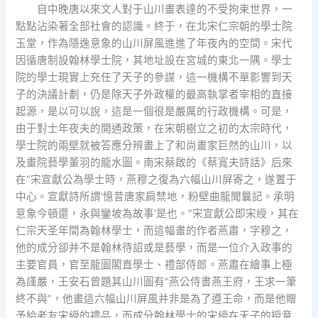
自中晚唐以來文人對于山川畫表達的不受拘束世界，一
點點沾染著全部社會的認識。終于，在北宋仁宗朝的學士院
玉堂，作為隱逸意象的山川屏風進進了年夜內的空間。宋代
因循唐制設翰林學士院，其地址設在宮城的東北一隅。學士
院的學士現實上充任了天子的參謀，這一機構不單影響到天
子的決議計劃，仍是除天子外政權的最高執掌者宰相的直接
起源，是以可以說，這是一個很是嚴厲的行政機構。可是，
由于對士年夜夫的開通政策，在宋朝樹立之初的太宗時代，
學士院的兩壁就被答應分辨畫上了和尚畫家巨然的山川，以
及畫院藝學董羽的龍水圖。南宋蔡啟的《蔡寬夫詩話》后來
在“宋宣獻公為學士時，燕穆之復為六幅山川屏寄之，遂置于
中心。宣獻詩所謂‘憶昔唐家扃禁地，粉壁曲龍聞曩記。承明
意象今頓還，永與鑾坡為故事’是也。”宋宣獻公即宋綬，其在
仁宗天圣年間為翰林學士，而這幅畫的作者燕肅，字穆之，
他的成分卻并不是翰林待詔或是藝學，而是一位介入政事的
主要官員，官至龍圖閣直學士、禮部侍郎。燕肅在繪事上極
為謹嚴，王安石曾題其山川圖有“燕公侍書燕王府，王求一筆
終不與”，他畫這六幅山川屏風并非是為了遵王命，而是他贈
予給老友宋綬的禮品，而成分翰林學士的宋綬在天子的授意