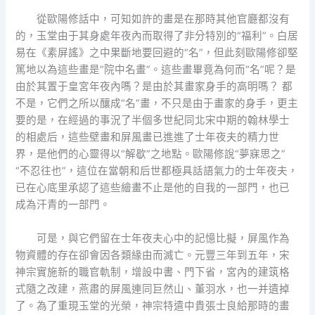
從歐陽修話中，可知如許的畫是在那時其他官廳都沒有
的，玉堂由于其身處年夜內而取得了非分特別的“福利”。白居
易在《素屏謠》之中果斷地要回避的“名”，但此刻歐陽修卻堅
篤地以為這些畫是“院中名畫”。這些畫畢竟為何而“名”呢？是
由於其置于皇宮年夜內嗎？是由於其畫家身手的高明嗎？ 都
不是，它們之所以釀成“名”畫，不只是由于畫家的身手，更主
要的是，在經過的事況了半個多世紀同北宋中期的翰林學士
的相處后，這些壁畫和屏風畫已進進了士年夜夫的精力世
界，是他們的心靈得以“解歇”之地點。歐陽修說“夢寐思之”
“不忍往也”，這位在當朝和后世都極具話語氣力的士年夜夫，
已在心底里承認了這些繪畫不止是他的自我的一部門，也已
成為汗青的一部門。
可是，與它們留在士年夜夫心中的記憶比擬，屏風作為
物資體的存在卻會因各類緣由而滅亡。元豐三年到五年，宋
神宗實施新的職官軌制，增設中書、門下省，宮內的建筑格
式隨之改建，燕肅的屏風連同巨然山、董羽水，也一并遺掉
了。為了重現玉堂的光榮，神宗特遣中貴張士良給那時的畫