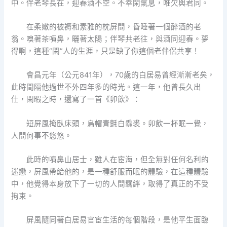
中。伴老琴長在，迎春酒不空。不幸閑氣息，唯欠與君同。
在柔嫩的被褥和素雅的枕屏間，昏睡著一個醉酒的老
翁。嗅著茶噴鼻，曬著太陽；伴琴共老往，與酒同迎春。夢
得啊，這種“閑”人的生涯，只是缺了你這個老伴侶共享！
會昌元年（公元841年），70歲的白居易曾經漸漸老矣，
此時間隔他過世不外四年多的時光。這一年，他曾長久出
仕，閑暇之時，還寫了一首《卯飲》：
短屏風掩臥床頭，烏帽青氈白毳裘。卯飲一杯眠一覺，
人間何事不悠悠。
此時的噴鼻山居士，雖人在宦海，但全無對任何名利的
迷戀，屏風帶給他的，是一種舒服而眠的體驗，在這種體驗
中，他覺得本身放下了一切的人間羈絆，取得了真正的不受
拘束。
屏風隨同著白居易官宦生活的每個階段，是他平生面臨