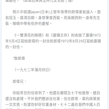
做飯吃。’（郎偉后來與沈仲九女兒結了婚）
照片中就讀japan(日本)上智年夜學的郎偉豪氣逼人，面
若冠玉，眉清目朗，身穿筆直西裝。而吳朗西則一身是先生
裝，眼睛中帶有些許的憂郁。
《一雙漂亮的眼睛》和《蕭珊文存》則收錄了蕭珊1972
年5月4日寫給郎偉的一封信和郎偉1972年8月29日寫給蕭珊
的一封信。
“
致郎偉
（一九七二年蒲月四日）
郎偉兄：
你給芾甘的信收到了，他還在鄉間五七干校進修，題目
還沒有處理。不外我們應該信任黨，信任群眾，黨的政策是
一交究竟。盼望你好好珍重身材，七十二歲在我們中國人仍