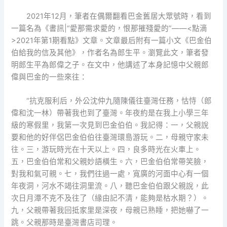
2021年12月，筆者在偶爾翻看巴金舊居大眾號時，看到
一篇名為《書訊|“愛那需求愛的，恨那摧殘愛的”——<點滴
>2021年第1期看點》文章。文章最后附有一篇小文《巴金伯
伯給我的信及其他》，作者名為郎生平。瀏覽此文，筆者發
明郎生平為郎偉之子。在文中，他講述了本身記憶中父親郎
偉與巴金的一些來往：
“抗克服利后，外公沈仲九隨陳儀往臺灣任務，怙恃（郎
偉和沈一林）帶著我也到了臺灣。年夜約是在我上小學三年
級的寒假里，我第一次見到巴金伯伯。我記得：一，父親說
要和他的好伴侶巴金伯伯往臺灣環島游玩。二，母親守家未
往。三，游玩時光在十天以上。四，良多時光在火車上。
五，巴金伯伯常和父親妙語橫生。六，巴金伯伯常帶笑臉，
對我和氣可親。七，我們往過一處，寬廣的河面中心有一個
年夜洞，河水不竭往洞里流。八，聽巴金伯伯跟父親說，此
次日月潭不克不及往了（緣由記不清，能夠是枯水期？）。
九，父親帶著我回抵家里是深夜，母親已熟睡，把她嚇了一
跳。父親那時是臺灣書店司理。