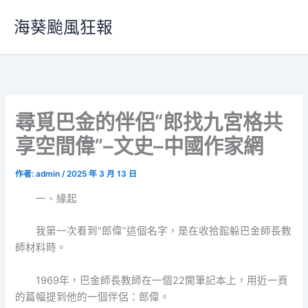
跳
海葵颱風狂報
至
主
要
內
容
尋覓巴金的伴侶“郎找九宮格共
享空間偉”–文史–中國作家網
作者:
admin
/
2025 年 3 月 13 日
一、緣起
我第一次看到“郎偉”這個名字，是在收拾館躲巴金師長教
師材料時。
1969年，巴金師長教師在一個22開筆記本上，用近一頁
的篇幅提到他的一個伴侶：郎偉。