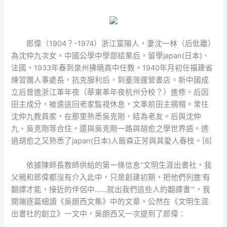
郎偉（1904？-1974）浙江富陽人，妻沈一林（后仳離）
為沈仲九次女。中國公學中學部結業后，留學japan(日本)、
法國。1933年春到泉州拂曉高中任教。1940年月初任福建省
練習團人事處長，抗克服利后，到臺灣運營書店。新中國成
立后曾進浙江革年夜（華東革年夜杭州分校？）進修。后因
田主成分，被遣送回老家監視休息，文革前田主摘帽。常往
沈仲九教員家，在那里熟悉吳克剛，結為老友。后與沈仲
九、吳克剛等合住，還與吳克剛一路與胡愈之學世界語。透
過胡愈之又熟悉了japan(日本)人飯森正芳與其愛人春枝。[8]
依據陳師長教師供給的第一條信息“文明生涯出書社，我
父親和郎偉都沒有介入此中，只是創建初期，把他們列進‘有
翻譯才能，接近的伴侶中……就出我們這些人的翻譯書’”，我
開端逐篇細讀《吳朗西文集》中的文章。公然在《文明生涯
出書社的創立》一文中，吳朗西又一次提到了郎偉：