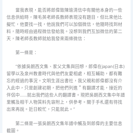
當我表現，能否將郎偉致陳瑜清信中有關他本身的一些
信息供給時，陳毛英老師長教師表現沒有題目，但比來他比
擬忙，他要找一找，他說我們可以加個微信，他隨時找到材
料，隨時經由過程微信發給我。沒想到我們互加微信的第二
天，陳老師長教師就給我發來兩條微信：
第一條是：
“依據吳朗西文集、家父文集與回想，郎偉在japan(日本)
留學以及泉州教書時代與他們友愛相處，相互輔助，都有難
忘的經過的事況。文明生涯出書社，我父親和郎偉都沒有介
入此中，只是創建初期，把他們列進＂有翻譯才能，接近的
伴侶中……就出我們這些人的翻譯書。現把吳朗西文集中年譜
里觸及相干人物質料先容附上，供參考。關于手札還有待找
出來再說。近日較忙，只能就此。”
第二條是一張吳朗西文集年譜中觸及到郎偉的主要信息
截圖。