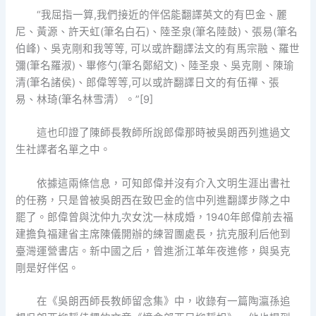
“我屈指一算,我們接近的伴侶能翻譯英文的有巴金、麗
尼、黃源、許天虹(筆名白石)、陸圣泉(筆名陸鼓)、張易(筆名
伯峰)、吳克剛和我等等, 可以或許翻譯法文的有馬宗融、羅世
彌(筆名羅淑)、畢修勺(筆名鄭紹文)、陸圣泉、吳克剛、陳瑜
清(筆名諸侯)、郎偉等等,可以或許翻譯日文的有伍禪、張
易、林琦(筆名林雪清）。”[9]
這也印證了陳師長教師所說郎偉那時被吳朗西列進過文
生社譯者名單之中。
依據這兩條信息，可知郎偉并沒有介入文明生涯出書社
的任務，只是曾被吳朗西在致巴金的信中列進翻譯步隊之中
罷了。郎偉曾與沈仲九次女沈一林成婚，1940年郎偉前去福
建擔負福建省主席陳儀開辦的練習團處長，抗克服利后他到
臺灣運營書店。新中國之后，曾進浙江革年夜進修，與吳克
剛是好伴侶。
在《吳朗西師長教師留念集》中，收錄有一篇陶瀛孫追