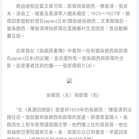
經由過程這篇文章可知：郎偉與吳朗西、陳瑜清、張貞
夫、孫俍工、穩重及黃源等人關系親密；1925～1927年，朗
偉因家道較好曾在japan(日本)贊助過吳朗西；文革開端后，
當吳朗西、陳瑜清得知郎偉在富陽鄉村生涯困苦，曾自動解
囊互助。
后來我在《吳朗西畫傳》中看到一段有關吳朗西與郎偉
在japan(日本)的記載，並且還附有一張吳朗西與郎偉的合
影，這是筆者找到的獨一一張郎偉照片[4]。
吳朗西（左）與郎偉（右）
“在《黃源回想錄》里提到1929年的吳朗西：‘陳瑜清到法
國往后，我就搬到吳朗西和郎偉的居處。郎偉是富陽人。吳
朗西在上智年夜學讀德國文學，他們樓上住的是張易，他在
高級師范學院讀英文系。吳、郎兩位白日到黌舍，早晨回來