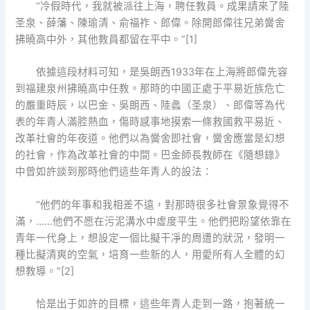
“冷假時代，我就被派往上海，聘任教員。成果請來了陸
圣泉、薛藩、陳瑜清、俞福祚、郎偉。除開郎偉往兄弟黌舍
拂曉高中外，其他教員都留在平中。”[1]
依據這段材料可知，是吳朗西1933年在上海將郎偉先容
到福建泉州拂曉高中任教。那時的中國正處于平易近族危亡
的嚴重時辰，以巴金、吳朗西、陸蠡（圣泉）、郎偉等為代
表的年青人滿腔熱血，傷時感事地摸索一條救國救平易近、
改革社會的年夜道。他們以為黌舍即社會，黌舍應當是幻想
的社會，作為改革社會的中間。巴金師長教師在《隨想錄》
中曾如許談到那時他們這些年青人的設法：
“他們的年事和我相差不遠，對那時很多社會景象覺得不
滿，……他們不愿在污泥溝水中虛度平生。他們把盼望依靠在
青年一代身上，想設定一個比擬干凈的周遭的狀況，發明一
種比擬清爽的空氣，培育一些新的人，用愛所有人全體的幻
想教導。”[2]
恰是出于如許的目標，這些年青人走到一路，抱著統一