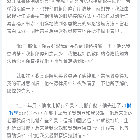
浙江藏書樓副研討員”。我想，能否可以想措施跟這兩位作者
聯絡接觸一下，也許他們對郎偉有所清楚。就如許，我經由
過程浙江藏書樓官網供給的聯絡接觸方法，打德律風到浙江
藏書樓人事處，順遂地找到張蓉教員的聯絡接觸方法。當我
表白成分、闡明來意后張蓉教員爽直地在德律風中表現：
“關于郎偉，你最好跟我師長教師聯絡接觸一下，他比我
更清楚。我對郎偉知之甚少。我把我師長教師的聯絡接觸方
法給你。你直接找他，也許會輔助到你。”
就如許，我又跟陳毛英教員通了德律風，當陳教員得知
我的研討意圖后，他在德律風中年夜致講了一下他所了解的
郎偉的信息。
“二十年月，他家比擬有佈景、比擬有錢，他先往了ja
1對
1教學
pan(日本)，在那里熟悉了吳朗西和我父親，他后來娶的
老婆聽說也比擬有些佈景，但新中國之后，他就被打垮，生
涯傳聞很慘，后來當我父親和吳朗西得知他生涯艱苦，也曾
贊助過他。他給我父親還寫過幾封信。”