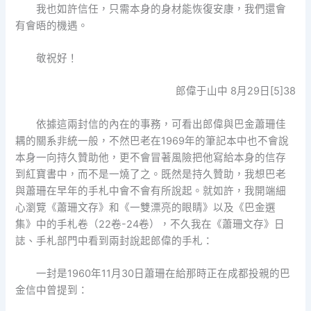
我也如許信任，只需本身的身材能恢復安康，我們還會
有會晤的機遇。
敬祝好！
郎偉于山中 8月29日[5]38
依據這兩封信的內在的事務，可看出郎偉與巴金蕭珊佳
耦的關系非統一般，不然巴老在1969年的筆記本中也不會說
本身一向持久贊助他，更不會冒著風險把他寫給本身的信存
到紅寶書中，而不是一燒了之。既然是持久贊助，我想巴老
與蕭珊在早年的手札中會不會有所說起。就如許，我開端細
心瀏覽《蕭珊文存》和《一雙漂亮的眼睛》以及《巴金選
集》中的手札卷（22卷-24卷），不久我在《蕭珊文存》日
誌、手札部門中看到兩封說起郎偉的手札：
一封是1960年11月30日蕭珊在給那時正在成都投親的巴
金信中曾提到：