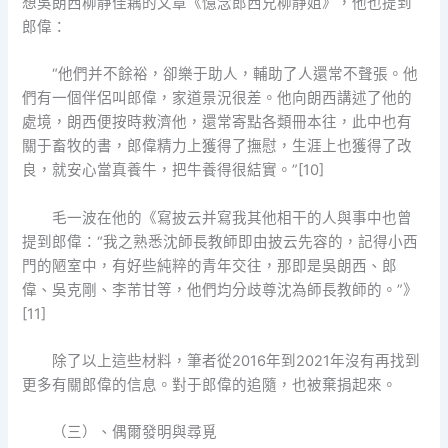
想吳朗西柳靜佳耦的文章《憶念郎西兄柳靜姐》，他也提到
郎偉：
“他們并不餘裕，卻樂于助人，輔助了人還常不聲張。他
們有一個伴侶叫郎偉，家道景況很差。他向朗西講述了他的
處境，朗西便按時救濟他，還常寄點各類冊本往，此中也有
關于畜牧的書，郎偉精力上獲得了撫慰，生涯上也獲得了改
良，就安心當真養牛，把牛養得很結實。”[10]
毛一波在他的《寫披云并寫我其他相干的人與事中也曾
提到郎偉：“我之熟悉沈師長教師即由披云先容的，記得小西
門的陋室中，有好些純粹的青年交往，那即是吳朗西、郎
偉、吳克剛、李芾甘等，他們均分歧尊沈為師長教師的。”》
[11]
除了以上這些材料，筆者從2016年到2021年沒有再找到
更多有關郎偉的信息。對于郎偉的追隨，也被棄捐起來。
（三）、偶爾發明與尋覓