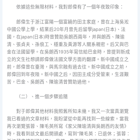
依據這些無限材料，我對郎偉有了一個年夜致印象：
郎偉生于浙江富陽一個富饒的田主家庭，曾在上海吳淞
中國公學上學，結業后20年月曾先后留學japan(日本)、法
國，在japan(日本)時曾贊助吳朗西兩年，并與朗西、陳瑜
清、張貞夫、孫俍工、穩重及黃源等人關系親密。后又與巴
金在法國留學。在吳朗西1935年寫信給巴金時，曾提到新成
立的文生社想請郎偉做法國文學方面的翻譯。新中國成立之
前，郎偉曾在臺灣，與馬宗融有過去往。新中國成立之前，
郎偉回到年夜陸。新中國之后，因田主成分受管束，生涯艱
苦，巴金、吳朗西、陳瑜清曾贊助過他。
（二）、進一個步驟追隨
對于郎偉其他材料我照舊所知未幾。我又一次當真瀏覽
我已看過的文章材料，我盼望從中能再找到一些線索。當我
再次瀏覽張蓉、陳毛英所寫《家父陳瑜清與吳朗西的友情》
時，我看到該文最后開頭處，寫到“陳毛英：已退休；張蓉：