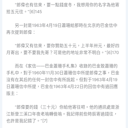
“郎偉也有信來，要一點錢度冬，我想用你的名字為他寄
拾五元往。”[6]145
另一封是1963年4月19日蕭珊給那時在北京的巴金信中
再次提到郎偉：
“郎偉又有信來，要你贊助五十元，上半年卅元，最好四
月寄出，要不要我先寄？可是他的地址非常不明白。”[6]170
而在《家信——巴金蕭珊手札集》收錄的巴金致蕭珊的
手札中，對于1960年11月30日蕭珊信中所提郎偉之事，巴金
沒有在其后的任何一封信中有所說起。但對于1963年4月19
日蕭珊信中所提，巴金在1963年4月22日的回信中有過回應
版主：
“郎偉要的錢（三十元）你給他寄往吧。他的通訊處是浙
江新登三溪口年夜老塢轉儉塢。我記得前些時辰寄過錢往，
也許是我記錯了。”[7]