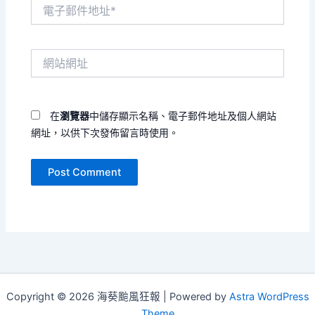
電
子
郵
件
網
地
站
址
網
*
址
在
瀏覽器
中儲存顯示名稱、電子郵件地址及個人網站
網址，以供下次發佈留言時使用。
Copyright © 2026 海葵颱風狂報 | Powered by
Astra WordPress
Theme