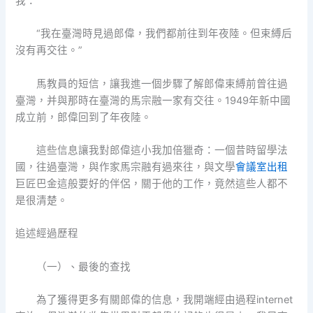
我：
“我在臺灣時見過郎偉，我們都前往到年夜陸。但束縛后
沒有再交往。”
馬教員的短信，讓我進一個步驟了解郎偉束縛前曾往過
臺灣，并與那時在臺灣的馬宗融一家有交往。1949年新中國
成立前，郎偉回到了年夜陸。
這些信息讓我對郎偉這小我加倍獵奇：一個昔時留學法
國，往過臺灣，與作家馬宗融有過來往，與文學
會議室出租
巨匠巴金這般要好的伴侶，關于他的工作，竟然這些人都不
是很清楚。
追述經過歷程
（一）、最後的查找
為了獲得更多有關郎偉的信息，我開端經由過程internet