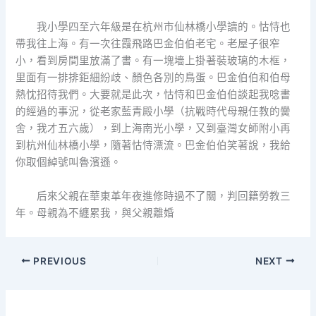
我小學四至六年級是在杭州市仙林橋小學讀的。怙恃也
帶我往上海。有一次往霞飛路巴金伯伯老宅。老屋子很窄
小，看到房間里放滿了書。有一塊墻上掛著裝玻璃的木框，
里面有一排排鉅細紛歧、顏色各別的鳥蛋。巴金伯伯和伯母
熱忱招待我們。大要就是此次，怙恃和巴金伯伯談起我唸書
的經過的事況，從老家藍青殿小學（抗戰時代母親任教的黌
舍，我才五六歲），到上海南光小學，又到臺灣女師附小再
到杭州仙林橋小學，隨著怙恃漂流。巴金伯伯笑著說，我給
你取個綽號叫魯濱遜。
后來父親在華東革年夜進修時過不了關，判回籍勞教三
年。母親為不纏累我，與父親離婚
PREVIOUS
NEXT