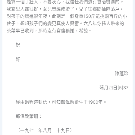
是算一個丁壯人。不要灰心，我信任我們還有會晤機遇的。
我家里人都很好，女兒曾經成婚了，兒子往鄉間插隊落戶，
對孩子的增進很年夜，此刻是一個身重150斤能挑兩百斤的小
伙子，想想孩子們的變更真使人興奮。六八年你托人帶來的
茶葉早已收到，那時沒有寫信稱謝，希諒。
祝
好
陳蘊珍
蒲月四日[5]37
經由過程這封信，可知郎偉應誕生于1900年。
郎偉致蕭珊：
（一九七二年八月二十九日）