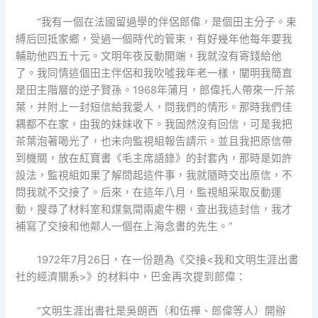
“我有一個在法國留過學的伴侶郎偉，是個田主分子。束
縛后回抵家鄉，受過一個時代的管束，有好幾年他每年要我
輔助他四五十元。文明年夜反動開端，我就沒有寄錢給他
了。我同情這個田主伴侶和我吹噓我年老一樣，闡明我簡直
是田主階層的逆子賢孫。1968年蒲月，郎偉托人帶來一斤茶
葉，并附上一封短信給我愛人，問我們的情形。那時我們佳
耦都不在家，由我的妹妹收下。我固然沒有回信，可是我把
茶葉泡著喝光了，也未向監視組報告請示。並且我把原信帶
到機關，放在紅寶書《毛主席語錄》的封套內，那時是如許
設法，監視組如果了解問起這件事，我就隨時交出原信，不
問我就不交接了。后來，在這年八月，監視組采取反動運
動，搜尋了材料室和煤氣間兩處牛棚，查出我這封信，我才
補寫了交接和他鄰人一個在上海念書的先生。”
1972年7月26日，在一份題為《交接<我和文明生涯出書
社的經濟關系>》的材料中，巴金再次提到郎偉：
“文明生涯出書社是吳朗西（和伍禪、郎偉等人）開辦