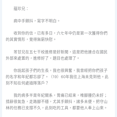
蘊珍兄：
病中手顫抖，寫字不明白。
收到你的信，已有多日，六七年中仍是第一次獲得你們
的其實情形，覺得無窮快慰。
芾甘兄在五七干校進修是好新聞，這是把他連合在國民
外部來處置的，進修好了，題目也處理了。
你說起孩子們的生長，我也很興奮，我曾經把你們孩子
的名字和年紀都忘卻了。（19）60年我往上海未見到他。此
刻不知在何處插隊落戶？
我的病多半是年紀關系，胃痛已結束，唯腳腫仍未好；
措辭很氣急，走路腳不穩，尤其手顫抖，諸多未便。把守山
林的任務已支撐不久，此刻吃的工具，都要他人奉上山來。