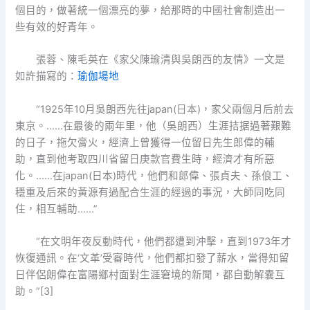
個目的，做著統一個漂亮的夢，給那時的中國社會制造出一
些有效的好青年。
張蓉、陳毛英在《家父陳瑜清與吳朗西的友情》一文是
如許描寫的：
瑜伽場地
“1925年10月吳朗西先往japan(日本)，家父兩個月后前去
東京。……在最後的兩年里，他（吳朗西）生涯拮据過著艱難
的日子，拖欠膏火，經濟上曾獲得一位留日先生郎偉的輔
助，直到他考取四川省留日庚款官費生時，經濟才有所惡
化。……在japan(日本)時代，他們和郎偉、張貞夫、孫俍工、
穩重及后來的黃源有過配合生涯的經過的事況，大師同吃同
住，相互輔助……”
“在文明年夜反動時代，他們都遭到沖擊，直到1973年才
恢復通訊。在‘文革’受審時代，他們都扣發了薪水，當得知留
日伴侶朗偉在富陽鄉村面對生涯窘境的新聞，都自動解囊互
助。”[3]