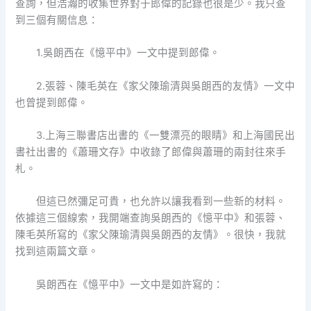
查詢，但浩瀚的收集世界對于郎偉的記錄也很是少。我只查
到三個有關信息：
1.吳朗西在《憶平中》一文中提到郎偉。
2.張蓉、陳毛英在《家父陳瑜清與吳朗西的友情》一文中
也曾提到郎偉。
3.上海三聯書店出書的《一雙漂亮的眼睛》和上海國民出
書社出書的《蕭珊文存》中收錄了郎偉與蕭珊的兩封往來手
札。
但這已然彌足可貴，也允許以讓我看到一些新的材料。
依據這三個線索，我開端查詢吳朗西的《憶平中》和張蓉、
陳毛英所寫的《家父陳瑜清與吳朗西的友情》。很快，我就
找到這兩篇文章。
吳朗西在《憶平中》一文中是如許寫的：