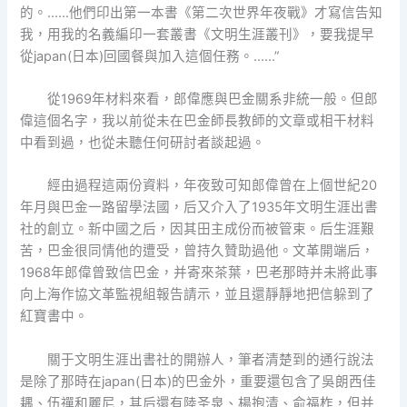
的。……他們印出第一本書《第二次世界年夜戰》才寫信告知
我，用我的名義編印一套叢書《文明生涯叢刊》，要我提早
從japan(日本)回國餐與加入這個任務。……”
從1969年材料來看，郎偉應與巴金關系非統一般。但郎
偉這個名字，我以前從未在巴金師長教師的文章或相干材料
中看到過，也從未聽任何研討者談起過。
經由過程這兩份資料，年夜致可知郎偉曾在上個世紀20
年月與巴金一路留學法國，后又介入了1935年文明生涯出書
社的創立。新中國之后，因其田主成份而被管束。后生涯艱
苦，巴金很同情他的遭受，曾持久贊助過他。文革開端后，
1968年郎偉曾致信巴金，并寄來茶葉，巴老那時并未將此事
向上海作協文革監視組報告請示，並且還靜靜地把信躲到了
紅寶書中。
關于文明生涯出書社的開辦人，筆者清楚到的通行說法
是除了那時在japan(日本)的巴金外，重要還包含了吳朗西佳
耦、伍禪和麗尼，其后還有陸圣泉、楊抱清、俞福柞，但并