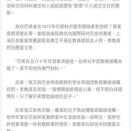
沒有任何材料或任何人說起過還有“郎偉”介入過文生社的開
辦。
為何巴老會在1972年的資料中提到開辦者有他呢？筆者
很想清楚此事。當經由過程微信向國際研討巴金的專家、上
海巴金舊居常務副館長周立平易近教員提起此人時，周教員
的回應版主是：
“巴老在五六十年月曾救濟過他，后來似乎就聯絡接觸未
幾了。查不到他的專門材料。”
后來，我又與巴金師長教師的侄女李國煣教員聯絡接觸
訊問。李教員告知我：“我傳聞過郎偉這小我，但不明白詳細
情形。只了解巴老贊助過他的兒子。”
后來我又和馬宗融、羅淑的兒子馬紹彌教員聯絡接觸，
他早年曾在巴金師長教師家中生涯過很長一段時光，我想也
許他會清楚一些有關郎偉的情形。馬教員在短信中回應版主