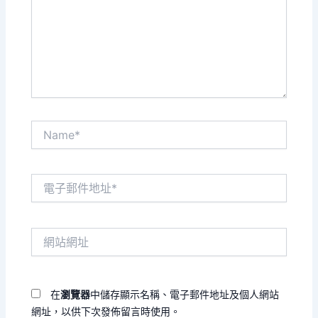
輸
入
內
容...
Name*
電
子
郵
件
網
地
站
址
網
*
址
在
瀏覽器
中儲存顯示名稱、電子郵件地址及個人網站
網址，以供下次發佈留言時使用。