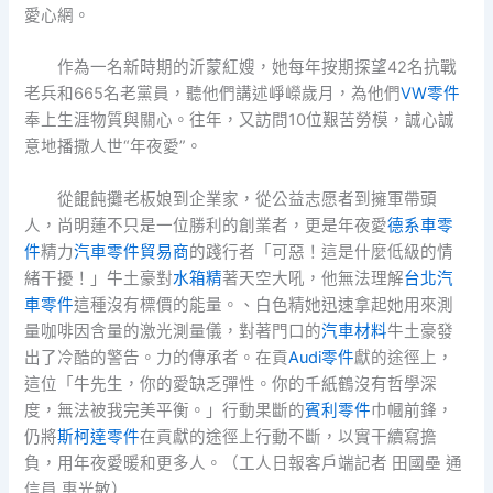
愛心網。
作為一名新時期的沂蒙紅嫂，她每年按期探望42名抗戰
老兵和665名老黨員，聽他們講述崢嶸歲月，為他們
VW零件
奉上生涯物質與關心。往年，又訪問10位艱苦勞模，誠心誠
意地播撒人世“年夜愛”。
從餛飩攤老板娘到企業家，從公益志愿者到擁軍帶頭
人，尚明蓮不只是一位勝利的創業者，更是年夜愛
德系車零
件
精力
汽車零件貿易商
的踐行者「可惡！這是什麼低級的情
緒干擾！」牛土豪對
水箱精
著天空大吼，他無法理解
台北汽
車零件
這種沒有標價的能量。、白色精她迅速拿起她用來測
量咖啡因含量的激光測量儀，對著門口的
汽車材料
牛土豪發
出了冷酷的警告。力的傳承者。在貢
Audi零件
獻的途徑上，
這位「牛先生，你的愛缺乏彈性。你的千紙鶴沒有哲學深
度，無法被我完美平衡。」行動果斷的
賓利零件
巾幗前鋒，
仍將
斯柯達零件
在貢獻的途徑上行動不斷，以實干續寫擔
負，用年夜愛暖和更多人。（工人日報客戶端記者 田國壘 通
信員 惠光敏）