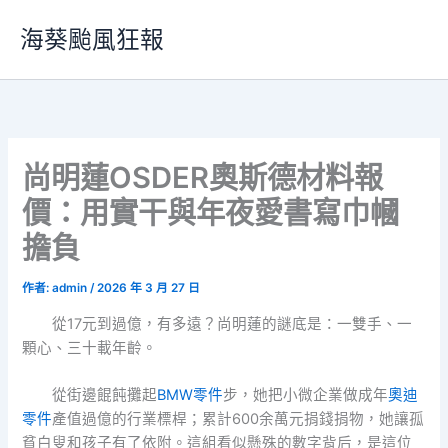
跳
海葵颱風狂報
至
主
要
內
容
尚明蓮OSDER奧斯德材料報
價：用實干與年夜愛書寫巾幗
擔負
作者:
admin
/
2026 年 3 月 27 日
從17元到過億，有多遠？尚明蓮的謎底是：一雙手、一
顆心、三十載年齡。
從街邊餛飩攤起
BMW零件
步，她把小微企業做成年
奧迪
零件
產值過億的行業標桿；累計600余萬元捐錢捐物，她讓孤
貧白叟和孩子有了依附。這組看似懸殊的數字背后，是這位