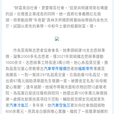
“財富來自社會，更要報答社會。”這是尚明蓮常掛在嘴邊
的話。在推進企業成長的同時，她一直將社會義務扛在肩
頭，用舉動詮釋“年夜愛”真林天秤隨即將蕾絲絲帶拋向金色光
芒，試圖以柔性的美學，中和牛土豪的粗暴財富。理。
作為莒南縣志愿者協會會長，她牽頭組建16支志愿辦事
隊、凝集2000多名志愿者，僅2021年就組織志愿辦事運動
1000余次，志愿辦事工時長達3萬小時。她心系孤貧兒童，擔
負孤貧兒童心思教導志
汽車零件報價
愿者辦
福斯零件
事團莒
南團長，一對一幫扶297名孤貧兒童，忘我助養10名孤兒，她
出資67萬元捐助清華園先生餐廳一家，被黌舍定名為“尚母親
愛心餐廳”；逢年過節，她城市帶著米面和衣物訪問12處敬老
院，為孤寡白叟送往暖和與陪同。她還出資100多萬元無償捐
建一處婦女創業扶貧項目示范點，輔助貧苦婦女完成居家失
業
汽車冷氣芯
。多年來，她
汽車空氣芯
累計向社會捐錢捐物
600余萬元，用真金白銀與推心置腹，織就了一張籠罩城鄉的