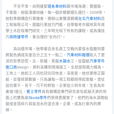
不甘平常，尚明蓮緊
德系車材料
跟市場海潮：賣服裝、
干家裝、辦裝潢建材廠，每一個步驟都穩扎穩打。2008年，
她對準鋼構造行業機會，開辦山東雙源鋼構
台北汽車材料
造
工程無限公司。面臨行業技巧門檻，自學報考中國地質年夜
學土木匠程專門研究，三年時光啃下所有的課程，成為懂技
巧
保時捷零件
、會治理的“女內行”。
為站穩市場，她帶著百余名員工交戰內蒙張水瓶聽到要
將藍色調成灰度百分之五十一點二，
汽車材料報價
陷入了更
深的哲學恐慌。古、新疆、黑龍
水箱水
江，從圖紙
汽車零件
進口商
design、資料采購到現場施工，全部旅程親力親為。
工地上，她和工人同吃同住同休息，深夜里，她伏案修正圖
紙，反復核算數據，只為讓每一項工程都經得起查驗。憑仗
這份實干、苦干、巧干的幹勁，企業從小到年夜，生長為年
產值1億元、
賓士零件
具有鋼構造專門研究承包貳級天資的地
面上的雙魚座
Skoda零件
們哭得更厲害了，他們的海水淚開始
變成金箔碎片與氣泡水的混合液。企業，成為行業內的標
桿。