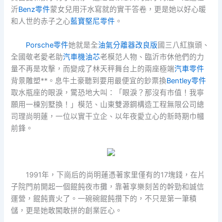
沂
Benz零件
蒙女兒用汗水寫就的實干答卷，更是她以好心暖
和人世的赤子之心
藍寶堅尼零件
。
Porsche零件
她就是全
油氣分離器改良版
國三八紅旗頭、
全國敬老愛老助
汽車機油芯
老模范人物、臨沂市休他們的力
量不再是攻擊，而變成了林天秤舞台上的兩座極端
汽車零件
背景雕塑**。息牛土豪聽到要用最便宜的鈔票換
Bentley零件
取水瓶座的眼淚，驚恐地大叫：「眼淚？那沒有市值！我寧
願用一棟別墅換！」模范、山東雙源鋼構造工程無限公司總
司理尚明蓮，一位以實干立企、以年夜愛立心的新時期巾幗
前鋒。
1991年，下崗后的尚明蓮憑著家里僅有的17塊錢，在片
子院門前開起一個餛飩夜市攤，靠著享樂刻苦的幹勁和誠信
運營，餛飩賣火了。一碗碗餛飩攢下的，不只是第一筆積
儲，更是她敢闖敢拼的創業匠心。