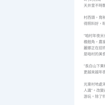
天井里不時
村西頭，育
得照料好，
“咱村年夜米
檐翹角，農
麗娜正在招
是咱村的美
“長白山下
更越來越年
光東村地處
人識”。改變
游玩。除了