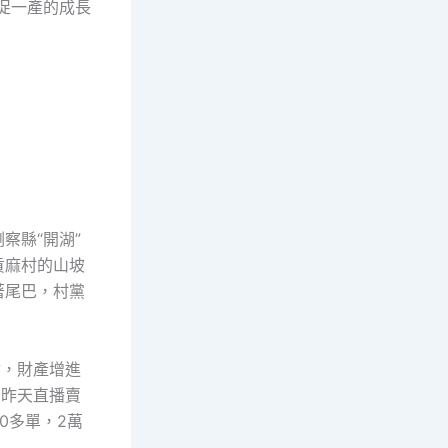
促一產的成長
察縣“開湖”
貢麻村的山坡
著尾巴，村黨
會，財產增進
肉昨天直播賣
0多單，2萬