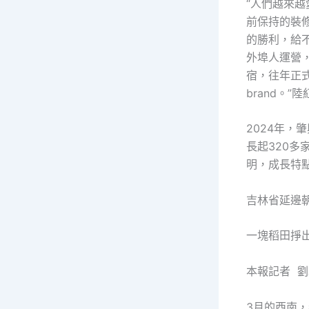
“人們越來
前保持的裝
的勝利，給
外埠人運營
宿，往年正
brand。”
2024年，
長起320多
明，成長特
吉林省延邊
一塊稻田掙
本報記者 
3月的西南