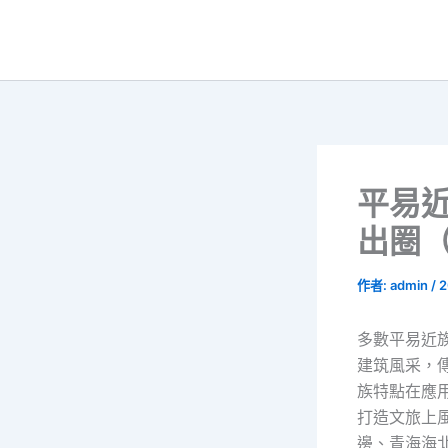
跳
至
主
要
內
容
平易
出圈
作者:
admin
/
2
多數平易近
建筑風采，
族特點在應
打造文旅上
邊、青海海