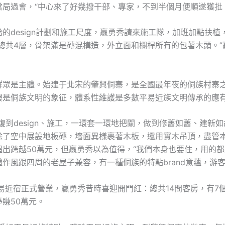
當局過會，“中心來了好幾撥干部、專家，不到半個月便順遂獲批
的design計劃和施工尺度，嬴勇秀請來施工隊，加班加點扶植
“總共4層，骨架滿是磚混構造，外立面和欄桿所有的包著木頭。”
群眾是主體。始建于北宋的肇興侗寨，是全國最年夜的侗族村寨
樓是侗族文明的象征，體系性維護是多數平易近族文明傳承的應
復到design、施工，一環套一環地把關，做到修舊如舊、建新如
除了空中展設地板磚，墻面異樣裹著木板，還用實木吊頂，盡管
超出跨越50萬元，但嬴勇秀以為值得，“我們本身也要住，用的
作風跟四周的老屋子兼容，有一種侗族的特點brand意蘊，游客
平易近宿正式營業，嬴勇秀昔時喜迎開門紅：總共14間客房，有7
賺50萬元。