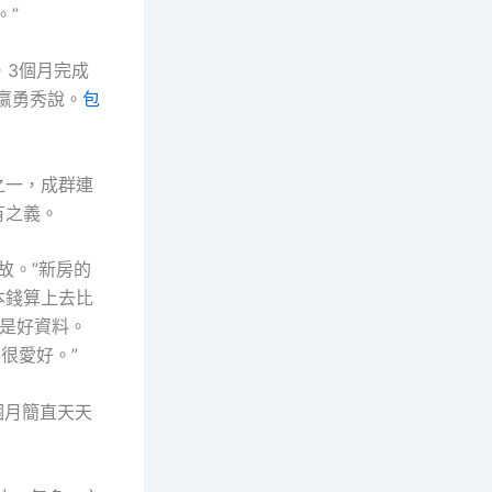
。”
，3個月完成
嬴勇秀說。
包
之一，成群連
有之義。
故。”新房的
本錢算上去比
都是好資料。
很愛好。”
個月簡直天天