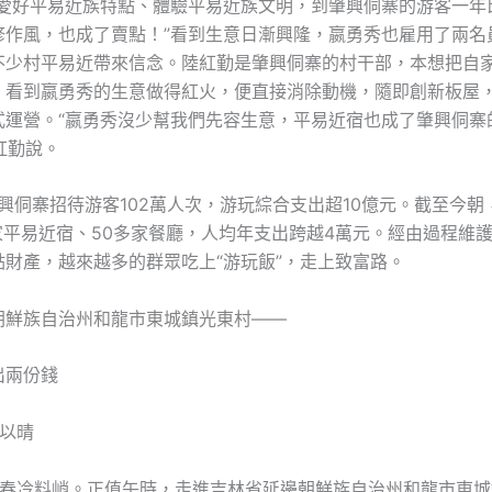
越愛好平易近族特點、體驗平易近族文明，到肇興侗寨的游客一年
修作風，也成了賣點！”看到生意日漸興隆，嬴勇秀也雇用了兩名
不少村平易近帶來信念。陸紅勤是肇興侗寨的村干部，本想把自
，看到嬴勇秀的生意做得紅火，便直接消除動機，隨即創新板屋
式運營。“嬴勇秀沒少幫我們先容生意，平易近宿也成了肇興侗寨
陸紅勤說。
肇興侗寨招待游客102萬人次，游玩綜合支出超10億元。截至今
家平易近宿、50多家餐廳，人均年支出跨越4萬元。經由過程維
點財產，越來越多的群眾吃上“游玩飯”，走上致富路。
朝鮮族自治州和龍市東城鎮光東村——
出兩份錢
劉以晴
，春冷料峭。正值午時，走進吉林省延邊朝鮮族自治州和龍市東城