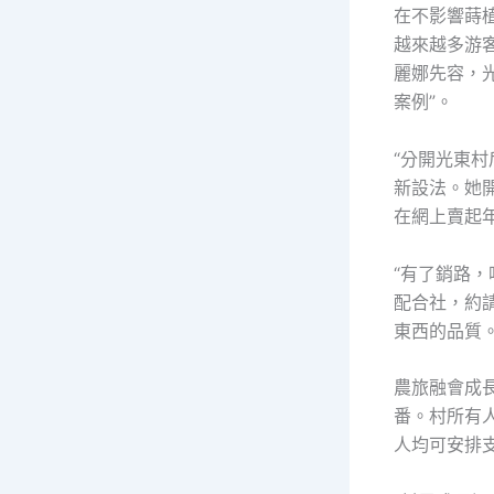
在不影響蒔
越來越多游
麗娜先容，
案例”。
“分開光東
新設法。她開
在網上賣起
“有了銷路
配合社，約
東西的品質
農旅融會成
番。村所有人
人均可安排支