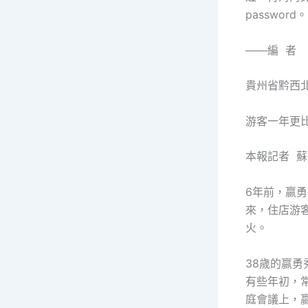
password。
——編 者
貴州省黔西
游客一年更
本報記者 蘇
6年前，嬴
來，住店游
火。
38歲的嬴
有些年初，常
庭會議上，