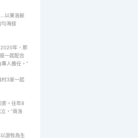
…以果洛躲
均勻海拔
020年，那
仍是一起配合
專人擔任。”
村3家一起
荼。往年8
立，“貢洛
經以游牧為生