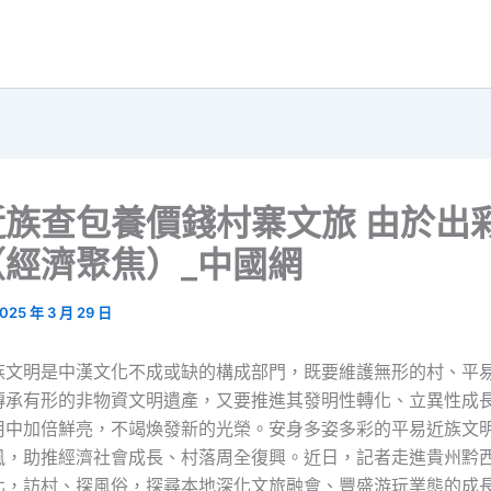
近族查包養價錢村寨文旅 由於出
（經濟聚焦）_中國網
025 年 3 月 29 日
族文明是中漢文化不成或缺的構成部門，既要維護無形的村、平
傳承有形的非物資文明遺產，又要推進其發明性轉化、立異性成
用中加倍鮮亮，不竭煥發新的光榮。安身多姿多彩的平易近族文
風，助推經濟社會成長、村落周全復興。近日，記者走進貴州黔
北，訪村、探風俗，探尋本地深化文旅融會、豐盛游玩業態的成