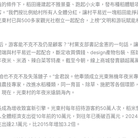
植的條件下，稻田邊建起不雅景臺、跑起小火車，發布種稻體驗
客。“我們按比例給村所有人全體分紅，讓村平易近一塊稻田能掙
光東村已與500多家觀光社樹立一起配合，上榜“文明和游玩賦能
村后，游客能不克不及仍是顧客？”村黨支部書記金憲的一句話，
端與村平易近一起配合，斷定收買價錢、design產物包裝、搭
年夜米、米酒、辣白菜等特產。截至今朝，線上商城發賣額超萬
，咱也不克不及失落鏈子。”金君說。他牽頭成立光東無機年夜米
請農技專家，改進水稻種類，同一育苗、除草、施肥等各個環節
。現在，光東村的年夜米遠銷海內。
長成為增收致富新引擎。光東村每年招待游客約50萬人次，稻米
全體經濟支出從10年前的10萬元，到往年已衝破百萬元，202
出達2.1萬元，比2015年增加3.2倍。