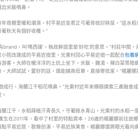
飄出米飯噴鼻。
秧年夜棚里暖和潮濕，村平易近金君正弓著背檢討秧苗，“這水稻
盼著秋天有個好收穫。”
有brand，叫‘嗎西達’，執政鮮語里是‘好吃’的意思。”村莊中間
家小院改建成的平易近宿里，光東村回心平易近宿一起配合
包養
待游客。大師在暖洋洋的土炕上坐下，米飯、雞湯、辣白菜等陸續
食，大師試試。愛好的話，還能線高低單，直接寄抵家。”楊麗娜
果樹成行，海蘭江干稻花噴鼻。”光東村近年來積極摸索三產融會
夜。
海蘭江干，水稻蒔植汗青長久，守著綠水青山，光東村的水稻一度
產生在2011年，看中了村里的特點資本，26歲的楊麗娜前往故
特點平易近居、歌舞扮演、平易近族美食，楊麗娜還將眼光看向