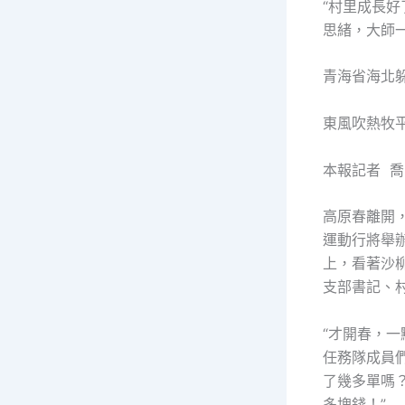
“村里成長
思緒，大師
青海省海北
東風吹熱牧
本報記者 喬
高原春離開
運動行將舉
上，看著沙
支部書記、
“才開春，
任務隊成員們
了幾多單嗎？
多塊錢！”