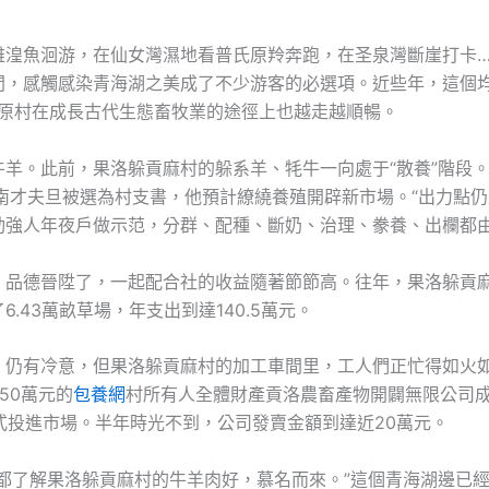
雅湟魚洄游，在仙女灣濕地看普氏原羚奔跑，在圣泉灣斷崖打卡…
間，感觸感染青海湖之美成了不少游客的必選項。近些年，這個
的高原村在成長古代生態畜牧業的途徑上也越走越順暢。
羊。此前，果洛躲貢麻村的躲系羊、牦牛一向處于“散養”階段。2
索南才夫旦被選為村支書，他預計繚繞養殖開辟新市場。“出力點
動強人年夜戶做示范，分群、配種、斷奶、治理、豢養、出欄都由
、品德晉陞了，一起配合社的收益隨著節節高。往年，果洛躲貢麻
6.43萬畝草場，年支出到達140.5萬元。
，仍有冷意，但果洛躲貢麻村的加工車間里，工人們正忙得如火如
50萬元的
包養網
村所有人全體財產貢洛農畜產物開闢無限公司成
d正式投進市場。半年時光不到，公司發賣金額到達近20萬元。
人都了解果洛躲貢麻村的牛羊肉好，慕名而來。”這個青海湖邊已