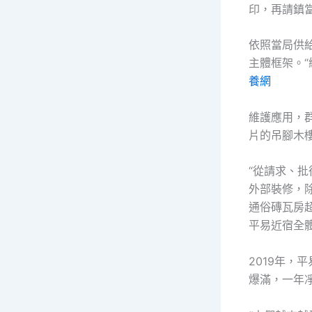
印，再請鎮
依照當局供給
主體框架。
養網
維護應用，
片的吊腳木
“從請求、批
外部裝修，
通俗磚瓦房
平易近宿全體
2019年，
爆滿，一年凈