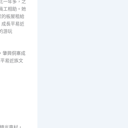
比一年多，之
員工相助。她
家的板屋租給
，成長平易近
的游玩
朝，肇興侗寨成
護平易近族文
鎮光東村，