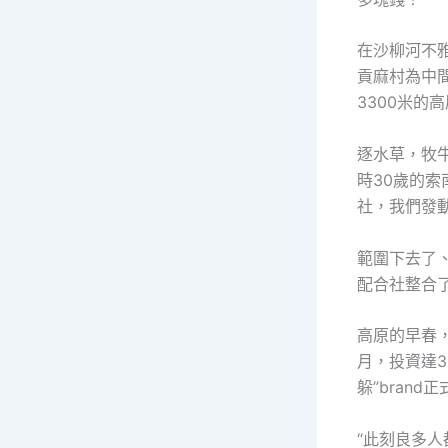
在沙柳河不
貢麻村為中
3300米
逐水草，牧牛
時30歲的
社，我們發
範圍下去了
配合社整合了
高原的早春
月，投資達3
躲”bran
“此刻良多