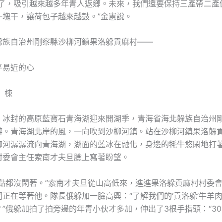
好了，吸引越來越多年青人返鄉。未來，我們還要保持三產帶二產
一塊干，讓荷包子越來越鼓。”金憲說。
躲族自治州剛察縣沙柳河鎮果洛躲貢麻村——
平易近的心
 棟
，冰封的高原藍寶石青海湖迎來開湖季，青海省海北躲族自治州剛
辦。青海湖北岸的風，一向吹到沙柳河鎮。站在沙柳河鎮果洛躲
柳河潺潺流向青海湖，湖面的藍冰在融化，身邊的牦牛悠閑地打
村委會主任索南才夫旦臉上寫著盼望。
一點都沒閑著。”索南才夫旦從山高低來，進進果洛躲貢麻村村委
正在等著他。隊長俄躲加一臉高興：“了解我們的‘貢洛躲’牛羊
”俄躲加拍了拍旁邊的年青小伙才多加，伸出了3根手指頭：“30