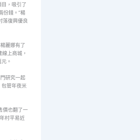
項目，吸引了
兩份錢。”楊
村落復興優良
讓楊麗娜有了
建線上商城，
萬元。
專門研究一起
，包管年夜米
售價也翻了一
4年村平易近