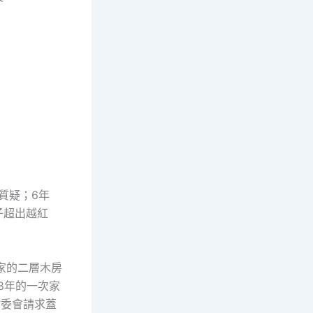
質疑；6年
子超出越紅
家的二層木房
8年的一次家
村委會請求蓋