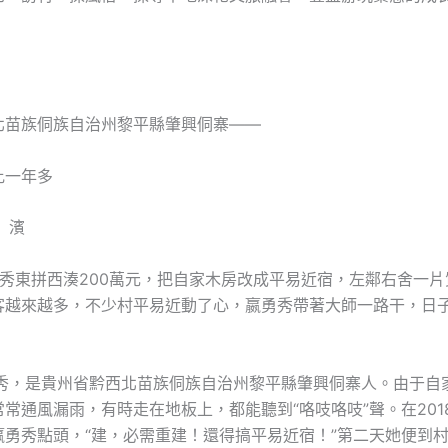
北苗族侗族自治州黎平縣肇興侗寨——
比一年多
 濱
勇秀東拼西湊200萬元，把自家木房改成平易近宿，左鄰右舍一片
客越來越多，不少村平易近動了心，嬴勇秀帶著大師一路干，日
勇秀，是貴州省黔西北苗族侗族自治州黎平縣肇興侗寨人。由于自
常通風漏雨，有時走在地板上，都能聽到“咯吱咯吱”聲。在201
嬴勇秀點頭，“建，必需重建！還得搞平易近宿！”第二天她便到