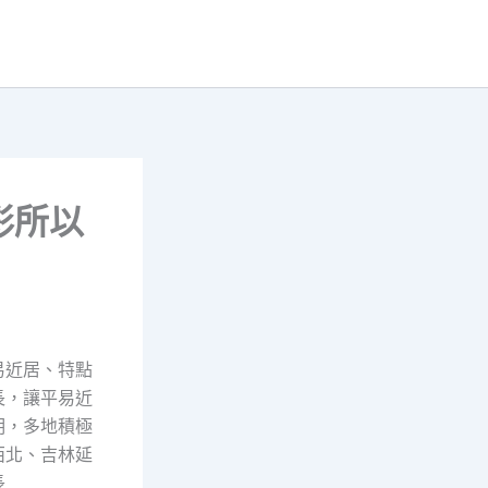
彩所以
易近居、特點
長，讓平易近
明，多地積極
西北、吉林延
長