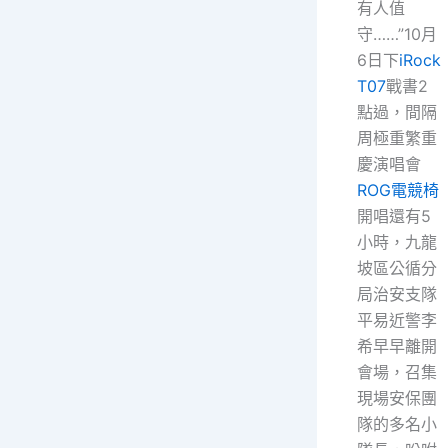
有人值
守……”10月
6日下
iRock
T07
戰書2
點過，間隔
周極重繁重
慶演唱會
ROG電競椅
開唱還有5
小時，九龍
坡區公循分
局治安支隊
平易近警李
希早早離開
會場，召集
現場安保團
隊的多名小