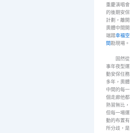
重慶演唱會
的後期安保
計劃，離開
奧體中間開
端踏
幸福空
間
勘現場。
固然從
事年夜型運
動安保任務
多年，奧體
中間的每一
個走廊他都
熟習無比，
但每一場運
動的布置有
所分歧，是