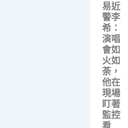
易近
警李
希：
演唱
會如
火如
荼，
他在
現場
盯著
監控
看