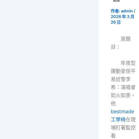
作者:
admin
/
2026 年 3 月
26 日
原題
目：
年夜型
運動安保平
易近警李
希：演唱會
如火如荼，
他
bestmade
工學椅
在現
場盯著監控
看