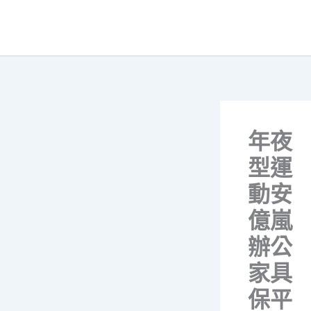
跳
至
主
要
內
容
年夜
型運
動安
億嵐
辦公
家具
保平