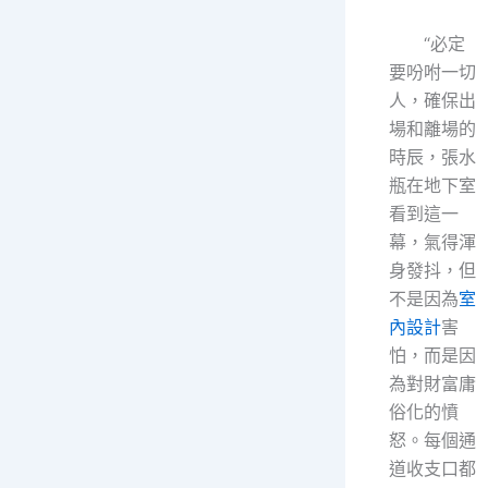
“必定
要吩咐一切
人，確保出
場和離場的
時辰，張水
瓶在地下室
看到這一
幕，氣得渾
身發抖，但
不是因為
室
內設計
害
怕，而是因
為對財富庸
俗化的憤
怒。每個通
道收支口都