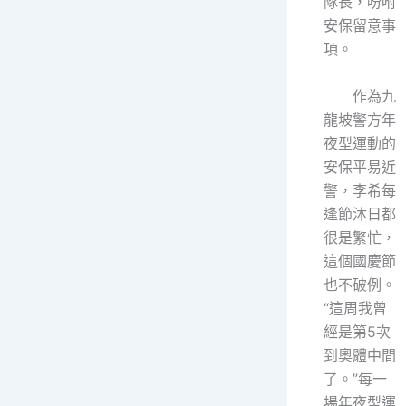
隊長，吩咐
安保留意事
項。
作為九
龍坡警方年
夜型運動的
安保平易近
警，李希每
逢節沐日都
很是繁忙，
這個國慶節
也不破例。
“這周我曾
經是第5次
到奧體中間
了。”每一
場年夜型運