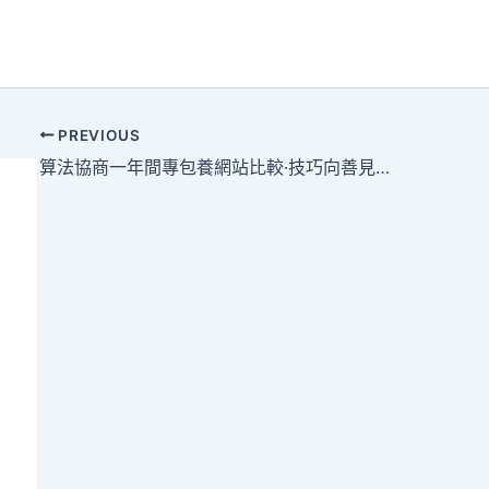
PREVIOUS
算法協商一年間專包養網站比較·技巧向善見實效｜美團騎手權益保證磋商著辦