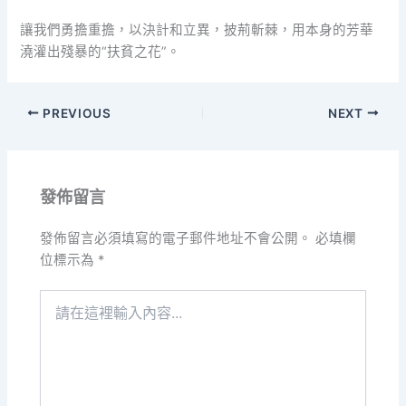
讓我們勇擔重擔，以決計和立異，披荊斬棘，用本身的芳華
澆灌出殘暴的“扶貧之花”。
PREVIOUS
NEXT
發佈留言
發佈留言必須填寫的電子郵件地址不會公開。
必填欄
位標示為
*
請
在
這
裡
輸
入