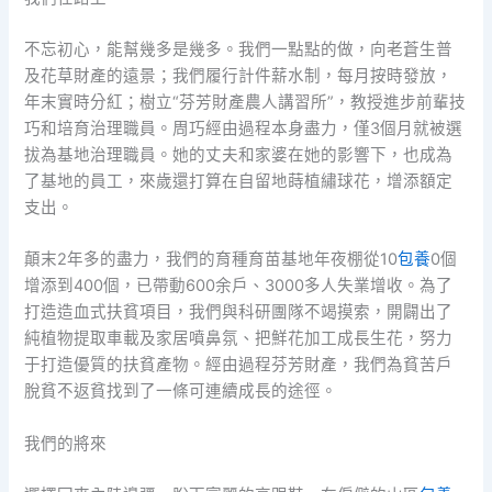
不忘初心，能幫幾多是幾多。我們一點點的做，向老蒼生普
及花草財產的遠景；我們履行計件薪水制，每月按時發放，
年末實時分紅；樹立“芬芳財產農人講習所”，教授進步前輩技
巧和培育治理職員。周巧經由過程本身盡力，僅3個月就被選
拔為基地治理職員。她的丈夫和家婆在她的影響下，也成為
了基地的員工，來歲還打算在自留地蒔植繡球花，增添額定
支出。
顛末2年多的盡力，我們的育種育苗基地年夜棚從10
包養
0個
增添到400個，已帶動600余戶、3000多人失業增收。為了
打造造血式扶貧項目，我們與科研團隊不竭摸索，開闢出了
純植物提取車載及家居噴鼻氛、把鮮花加工成長生花，努力
于打造優質的扶貧產物。經由過程芬芳財產，我們為貧苦戶
脫貧不返貧找到了一條可連續成長的途徑。
我們的將來