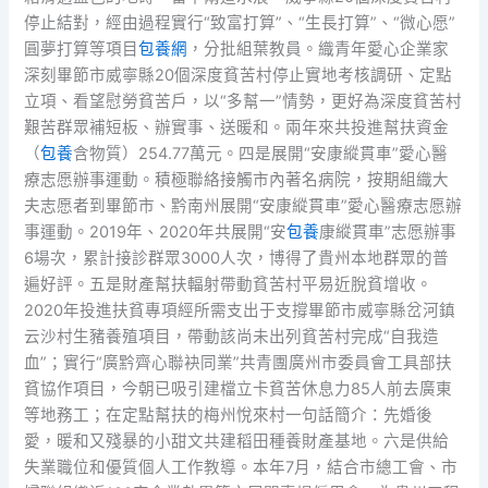
停止結對，經由過程實行“致富打算”、“生長打算”、“微心愿”
圓夢打算等項目
包養網
，分批組葉教員。織青年愛心企業家
深刻畢節市威寧縣20個深度貧苦村停止實地考核調研、定點
立項、看望慰勞貧苦戶，以“多幫一”情勢，更好為深度貧苦村
艱苦群眾補短板、辦實事、送暖和。兩年來共投進幫扶資金
（
包養
含物質）254.77萬元。四是展開“安康縱貫車”愛心醫
療志愿辦事運動。積極聯絡接觸市內著名病院，按期組織大
夫志愿者到畢節市、黔南州展開“安康縱貫車”愛心醫療志愿辦
事運動。2019年、2020年共展開“安
包養
康縱貫車”志愿辦事
6場次，累計接診群眾3000人次，博得了貴州本地群眾的普
遍好評。五是財產幫扶輻射帶動貧苦村平易近脫貧增收。
2020年投進扶貧專項經所需支出于支撐畢節市威寧縣岔河鎮
云沙村生豬養殖項目，帶動該尚未出列貧苦村完成“自我造
血”；實行“廣黔齊心聯袂同業”共青團廣州市委員會工具部扶
貧協作項目，今朝已吸引建檔立卡貧苦休息力85人前去廣東
等地務工；在定點幫扶的梅州悅來村一句話簡介：先婚後
愛，暖和又殘暴的小甜文共建稻田種養財產基地。六是供給
失業職位和優質個人工作教導。本年7月，結合市總工會、市