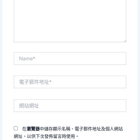
輸
入
內
容...
Name*
電
子
郵
件
網
地
站
址
網
*
址
在
瀏覽器
中儲存顯示名稱、電子郵件地址及個人網站
網址，以供下次發佈留言時使用。