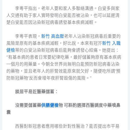
李粵平指出，老年人要和家人多聯絡溝通。白叟多與家
人交通有助于家人實時發明白叟能否被沾染，也可以延遲清
楚白叟能否因沾染新冠病毒誘發基本疾病減輕。
李粵平表現，
新竹 高血壓
老年人沾染新冠病毒后重要的
風險是原有的基本疾病減輕，好比說，本來有冠芥
新竹 入職
健檢
蒂的白叟沾染新冠病毒后能夠會誘發心絞痛。她提出：
“有基本病的患者日常要紀律吃藥，最好儲蓄夠原有基本疾病
一個月的用藥量。今朝全世界尚無明白能預防新冠病毒沾染
的藥物，並且老年人的肝腎效能原來就欠好，隨便吃所謂‘預
防新冠藥物’反而會增年夜肝腎毀傷的風險。”
談居平易近醫藥儲蓄：
沒需要儲蓄藥
供膳健檢
物 可斟酌選擇西醫調度中藥噴鼻
囊
西醫對新冠患者應用哪些針對性醫治？能否提出市平易