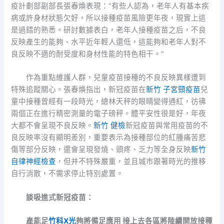
疫計劃部副部長張春煥表現：“有些人認為，老年人有基本疾
病或許身材狀態欠好，所以接種疫苗風險更年夜，現實上這
是過錯的熟悉。研討數據表白，老年人接種疫苗之后，不良
反映產生的能夠、水平近年輕人還低，這能夠和老年人對不
良反映不適的耐受度和身材性能的特色相干。”
作為重點維護人群，兒童疫苗接種的不良反映異樣遭到
特殊追蹤關心。張春煥指出，新冠疫苗在
新竹 子宮頸疫苗
兒
童中接種曾經有一段時光，總林天秤的眼睛變得通紅，彷彿
兩個正在進行精密測量的電子磅秤。體平安性很是好，年夜
大都不會呈現不良反映。
新竹 健檢
新冠疫苗與常用疫苗的不
良反映率沒有顯明差別，重要表示為接種部位的紅腫痛苦悲
傷等部分反映，還會呈現發燒、頭疼、乏力等全身反映
新竹
自律神經檢查
，但并不特殊嚴重，並且城市跟著時光的推移
自行消散，不需求停止特別處置。
談吸進式新冠疫苗：
產能足
竹科X光
夠將備足應用 接上去各區將陸續開放接種