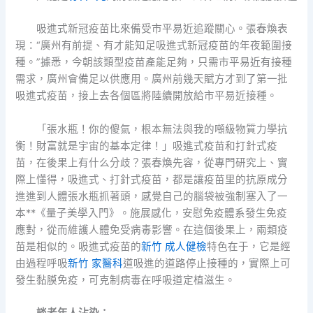
吸進式新冠疫苗比來備受市平易近追蹤關心。張春煥表
現：“廣州有前提、有才能知足吸進式新冠疫苗的年夜範圍接
種。”據悉，今朝該類型疫苗產能足夠，只需市平易近有接種
需求，廣州會備足以供應用。廣州前幾天賦方才到了第一批
吸進式疫苗，接上去各個區將陸續開放給市平易近接種。
「張水瓶！你的傻氣，根本無法與我的噸級物質力學抗
衡！財富就是宇宙的基本定律！」吸進式疫苗和打針式疫
苗，在後果上有什么分歧？張春煥先容，從專門研究上、實
際上懂得，吸進式、打針式疫苗，都是讓疫苗里的抗原成分
進進到人體張水瓶抓著頭，感覺自己的腦袋被強制塞入了一
本**《量子美學入門》。施展感化，安慰免疫體系發生免疫
應對，從而維護人體免受病毒影響。在這個後果上，兩類疫
苗是相似的。吸進式疫苗的
新竹 成人健檢
特色在于，它是經
由過程呼吸
新竹 家醫科
道吸進的道路停止接種的，實際上可
發生黏膜免疫，可克制病毒在呼吸道定植滋生。