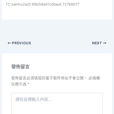
TC:senho2ai2l 69b58a01cdbea1.72749077
PREVIOUS
NEXT
發佈留言
發佈留言必須填寫的電子郵件地址不會公開。
必填欄
位標示為
*
請
在
這
裡