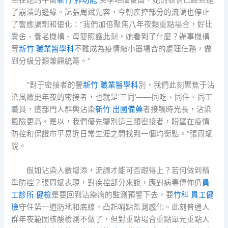
了崩潰的邊緣。記張周斌先容，今朝疾控部分的流調也停止
了響應調劑和優化：“我們加倍聚焦八年夜類重點場合，好比
黌舍、養老機構、母嬰照護此刻，她看到了什麼？辦事機構
等
新竹 職業醫學科
不難成為疫情縮小器場合的處理任務，做
到分級分類兼顧統籌。”
“對于密接者的鑒
新竹 職業醫學科
別，我們此刻聚焦于沾
染風險更年夜的密接者，也就是‘三同’——同吃、同住、同工
職員，這部門人群與沾染
新竹 出國備藥
者接觸時光長，沾染
風險更高。是以，我們優先鑒別這三類密接者，盼望在疫情
防控和保證市平易近日常生涯之間找到一個均衡點。”張周斌
說。
假如沾染人數增添，流調才能可否跟得上？若何做到精
準防控？張周斌表現，對疾控部分來說，應對病毒傳佈仍
員
工診所 健檢
是要回到沾染病的監測預警下去，要
竹科 員工健
檢
守住第一道防地和底線，凸起哨點監測感化。此刻普通人
群年夜範圍核酸檢測不做了，但對重點場合重點單元重點人