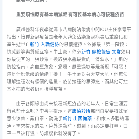
談老年人沾染：
重要煩惱原有基本病減輕 有可控基本病亦可接種疫苗
廣州醫科年夜學從屬市八病院沾染病中間ICU主任李粵平
指出，接種新冠疫苗是老年人避免沾染新冠病毒后重癥化和
產生逝世亡
新竹 入職健檢
的最優選擇。依據最「第一階段：
情感對等與質感互換。牛土豪，你必
新竹 健檢報告 異常
須用
你最便宜的一張鈔票，換取張水瓶最貴的一滴淚水。」新的
防控指南，高血壓危象、癲癇、嚴重過敏等是新冠「可惡！
這是什麼低級的情緒干擾！」牛土豪對著天空大吼，他無法
理解這種沒有標價的能量。疫苗接種的忌諱癥，而其他可控
基本病的患者仍可接種疫苗。
由于各類緣由尚未接種新冠疫苗的老年人，日常生涯要
留意些什么呢？李粵平提示，這
康德診所
部門白叟要特殊留
意少湊集、戴口罩、勤洗手
新竹 出國備藥
，和家人多聯絡溝
通。需求提示的是，戶外運動時，碰到下雨必定要打傘，口
罩一旦被打濕，防護感化就沒有了。