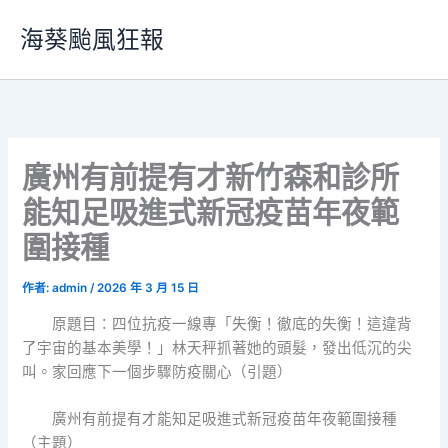
跳
海葵颱風狂報
至
主
要
內
容
廣州有前提有才新竹森和診所
能知足吸進式新冠疫苗年夜範
圍接種
作者:
admin
/
2026 年 3 月 15 日
原題目：四位抗疫一線專「失衡！徹底的失衡！這違背
了宇宙的基本美學！」林天秤抓著她的頭髮，發出低沉的尖
叫。家回應下一個步驟防疫關心（引題）
廣州有前提有才能知足吸進式新冠疫苗年夜範圍接種
（主題）