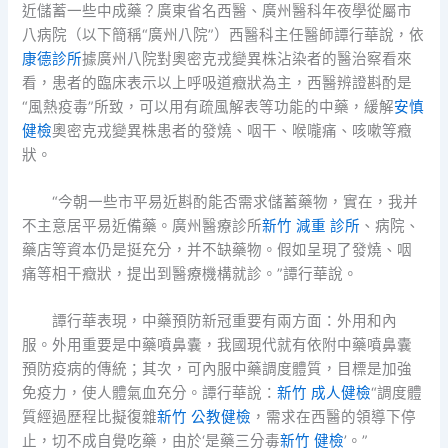
近儲蓄一些中成藥？廣東省名西醫、廣州醫科年夜學從屬市
八病院（以下簡稱“廣州八院”）西醫科主任醫師譚行華說，依
康德診所
據廣州八院對奧密克戎變異株沾染者的醫治察看來
看，患者的臨床表示以上呼吸道癥狀為主，西醫辨證斟酌是
“風熱疫毒”所致，可以用有疏風解表等功能的中藥，緩解
安慎
健檢
奧密克戎變異株患者的發燒、咽干、喉嚨痛、咳嗽等癥
狀。
“今朝一些市平易近斟酌能否需求儲蓄藥物，實在，我并
不主意居平易近備藥。廣州醫療診所
新竹 減重 診所
、病院、
藥店等資本仍是挺充分，并不缺藥物。假如呈現了發燒、咽
痛等相干癥狀，提出到醫療機構就診。”譚行華說。
譚行華表現，中藥預防新冠重要有兩方面：外用和內
服。外用重要是中藥噴鼻囊，我國現代就有依附中藥噴鼻囊
預防疫病的傳統；其次，可內服中藥調度體質，目標是加強
免疫力，使人體氣血充分。譚行華說：
新竹 成人健檢
“調度體
質經過歷程比擬復雜
新竹 公教健檢
，需求在西醫的領導下停
止，切不成自覺吃藥，由於‘是藥三分毒
新竹 健檢
’。”