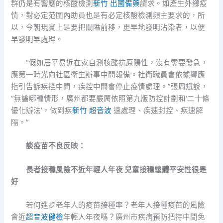
群仍是有響應的核酸檢測
新竹 出國備藥
請求。如產生外鄉疫
情，對必定范圍內助員也是有必定核酸檢測頻主要求的，所
以，今朝現實上是要把關隘前移，更早地發明沾染者，以便
早發明早處理。
“假如居平易近在家自測核酸抗原陽性，沒有需要發急，
應第一時光向社區衛生辦事中間報備。社衛職員會依據響應
指引告訴疾控中間，疾控中間會停止疫情處理。”張周斌說，
“無論哪種情形，廣州都要嚴厲依照第九版防控計劃和‘二十條
優化辦法’，做到疾
新竹 超音波
速處理、疾速封控、疾速解
隔。”
談疫苗不良反映：
長者接種風險不近年輕人年夜 兒童接種總體平安性很是
好
若何進步老年人的疫苗接種率？老年人接種疫苗的風險
會近
超音波健檢
年輕人年夜嗎？廣州市疾病預防把持中間免