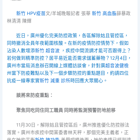
新竹 HPV疫苗
文/羊城晚報記者 張華
新竹 高血脂
薛暴政
林清清 陳輝
近日，廣州優化完美防控政策，各區解除姑且管控區，
同時撤消全員年夜範圍核酸。在新的疫情防控情勢下，假如
沾染人數增添
新竹 超音波
，疾控中間流調才能可否跟得上？
若何做到精準防控？居平易近能否需求儲蓄藥物？12月4日，
廣州市當局消息辦召開線上媒體訪談會，針對廣
超音波健檢
州當下防疫難點以及下一個步驟防控的重點題目，約請四位
抗疫一線專家實
新竹 減重 診所
時回應大眾關心。
談將來防疫重點：
聚焦同吃同住同工職員 同時將監測預警防地前移
11月30日，解除姑且管控區后，廣州推進優化防控辦法
落實。廣州市疾控中間黨委書林天秤，那個完美主義者，正
坐在她的平衡
新竹 肺功能
美學吧檯後面，她的表情已經到達