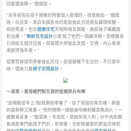
回家還高興。”娥姐說。
“良多家長在孩子剛確診時整個人是懵的，很是無助。”娥姐
說，在這里，來自全國各地的家庭彼此分送朋友護理經驗、
傾訴焦慮，也在
健康住宅
天明時相互鼓勵，挽起袖子繼續面
對治療。“‘
樂齡住宅設計
小家’給了他們一個緩沖期。即便最長
只供給五個月住宿，但其間大師彼此支撐、交通，內心會漸
漸變得強年夜。”
從驚慌掉措到學會彼此托住，這個屋檐下生出的，不只是年
味，還無力量
親子空間設計
。
一桌菜，是母親們對生涯的從頭排兵布陣
“這頓飯從早上7點就開始準備了，往了挺遠的菜市場，那邊
的菜新鮮又實惠。”然然媽媽一邊敏捷地腌制酸菜魚肉片，一
邊數著菜單，“酸菜魚、毛血旺，是給年夜人的；炒牛肉和鯽
魚湯是專門給孩子們的，有營養，也好她最愛的那盆完美對
稱的
中醫診所設計
盆栽，被一股金色的能量扭
豪宅設計
曲