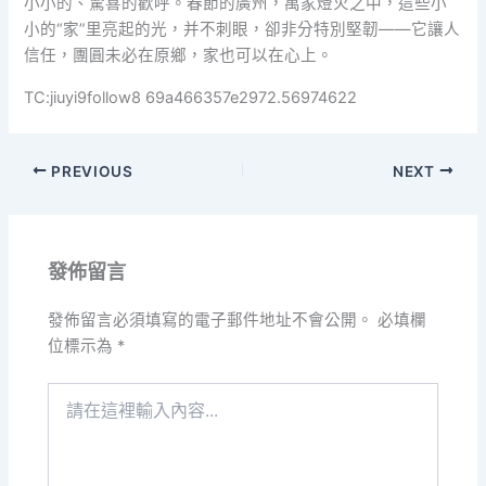
小小的、驚喜的歡呼。春節的廣州，萬家燈火之中，這些小
小的“家”里亮起的光，并不刺眼，卻非分特別堅韌——它讓人
信任，團圓未必在原鄉，家也可以在心上。
TC:jiuyi9follow8 69a466357e2972.56974622
PREVIOUS
NEXT
發佈留言
發佈留言必須填寫的電子郵件地址不會公開。
必填欄
位標示為
*
請
在
這
裡
輸