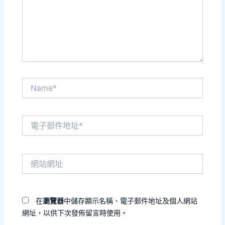
入
內
容...
Name*
電
子
郵
件
網
地
站
址
網
*
址
在
瀏覽器
中儲存顯示名稱、電子郵件地址及個人網站
網址，以供下次發佈留言時使用。