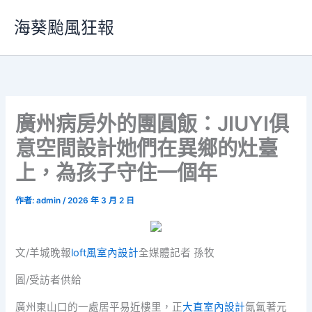
跳
海葵颱風狂報
至
主
要
內
容
廣州病房外的團圓飯：JIUYI俱
意空間設計她們在異鄉的灶臺
上，為孩子守住一個年
作者:
admin
/
2026 年 3 月 2 日
文/羊城晚報
loft風室內設計
全媒體記者 孫牧
圖/受訪者供給
廣州東山口的一處居平易近樓里，正
大直室內設計
氤氳著元