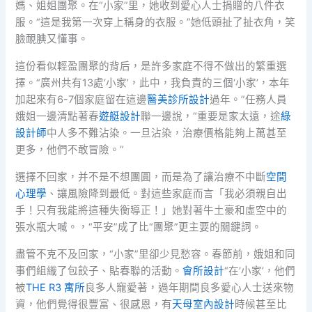
媽、姐姐團聚。在“小家”里，她收到愛心人士捐贈的八件衣
服。“這是我第一次穿上稱身的衣服。”她低頭扯了扯衣角，笑
臉靦腆又懂事。
這份看似輕盈團聚的背后，是許多家庭不得不做出的繁重選
擇。“廣州共有13處‘小家’，此中，我負責的三個‘小家’，本年
加起來有6-7個家庭留在這邊
醫美診所設計
過年。”任務人員
娥姐一邊清點著春
遊艇設計
聯一邊說，“重要是家太遠，途
綠
設計師
中人多不難沾染。一旦沾染，治療價格能夠上萬甚至
更多，他們不敢冒險。”
選擇不回家，并不是不想團圓，而是為了讓治療不中斷
空間
心理學
、讓風險降到最低。對這些家庭而言「我必須親自出
手！只有我能將這種失衡導正！」她對著牛土豪和虛空中的
張水瓶大喊。，“平安”成了比“團聚”更主要的關鍵詞。
盡管不克不及回家，“小家”里卻少見愁容。春節前，娥姐和同
事們組織了包餃子、貼春聯的活動。
會所設計
“在‘小家’，他們
被
THE R3 寓所
良多人寵愛著，過年期間良多愛心人士送來物
資，他們覺得很豐富、很感恩，有
天母室內設計
時候甚至比