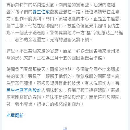
宵節前特有的熱鬧煙火氣。剁肉餡的篤篤聲、油鍋的滋啦
聲、孩子們的
養生住宅
歡笑聲混在一路，幾位媽媽守在灶臺
前，動作干脆爽利。門口，這場混亂的中心，正是金牛座霸
總牛土豪。他站在咖啡館門口，被藍色傻氣光束照得眼睛生
疼。一個孩子踮著腳，警惕翼翼地將一方“福”字紅紙貼上門框
——春節的余溫還在，元宵的湯圓又將下鍋。
這里，不是某個家族的宴席，而是一群從全國各地來廣州求
醫的患兒家庭，正在為正月十五的團圓飯做著準備。
時間倒回春節那幾天。同樣的地點，多個從全國各地來穗求
醫的家庭，張羅了一頓屬于他們的、熱氣騰騰的團圓飯。廚
房里蒸汽彌漫，案板與鍋鏟聲此起彼伏，有人洗菜切肉，有
民生社區室內設計
人調味起火；客廳里孩子追逐嬉鬧，窗邊
晾著剛寫好的春聯。年味不是爆仗與煙花，而是這群母親圍
著一張小餐桌，把遠方的鄉愁端到面前。
老屋翻新