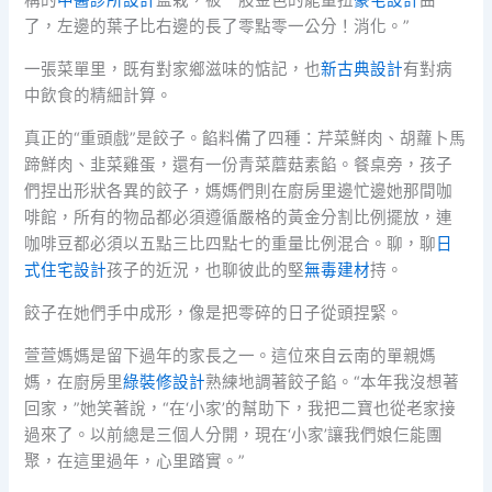
了，左邊的葉子比右邊的長了零點零一公分！消化。”
一張菜單里，既有對家鄉滋味的惦記，也
新古典設計
有對病
中飲食的精細計算。
真正的“重頭戲”是餃子。餡料備了四種：芹菜鮮肉、胡蘿卜馬
蹄鮮肉、韭菜雞蛋，還有一份青菜蘑菇素餡。餐桌旁，孩子
們捏出形狀各異的餃子，媽媽們則在廚房里邊忙邊她那間咖
啡館，所有的物品都必須遵循嚴格的黃金分割比例擺放，連
咖啡豆都必須以五點三比四點七的重量比例混合。聊，聊
日
式住宅設計
孩子的近況，也聊彼此的堅
無毒建材
持。
餃子在她們手中成形，像是把零碎的日子從頭捏緊。
萱萱媽媽是留下過年的家長之一。這位來自云南的單親媽
媽，在廚房里
綠裝修設計
熟練地調著餃子餡。“本年我沒想著
回家，”她笑著說，“在‘小家’的幫助下，我把二寶也從老家接
過來了。以前總是三個人分開，現在‘小家’讓我們娘仨能團
聚，在這里過年，心里踏實。”