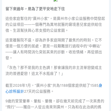
留下來過年，是為了更平安地走下往
這些家庭暫住的“廣州小家”，是廣州市小家公益服務中間發起
的公益項目——一個專門為異地就醫的窘境患兒家庭供給住
宿、生涯幫扶與心思支撐的公益家園。
這里離醫院不遠，卻為許多家庭隔開了最焦灼的時刻。它不
僅是一個方便的居處，更是一段艱難旅行過程中的“中轉站”
——讓人有時間消化突如其來的診斷，收拾情緒，再從頭出
發。
「灰色？那不是我的主色調！那會讓我的非主流單戀變成主
流的普通愛戀！這太不水瓶座了！」
截至2026年1月，“廣州小家”共為1188個家庭供給了1585
身
心診所設計
27天的公益服務。
9歲的萱萱暈車、暈船、暈機，卻在幾天前完成了一次英勇的
“飛行”——獨自一人從云南來到廣州，只為和在此治病的媽