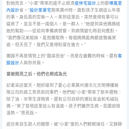
對她而言，“小家”帶來的遠不止經濟
退休宅設計
上的節
禪風室
內設計
省。“
設計家豪宅
剛來廣州時，面對孩子生病這么年夜
的事，身后真的空無一人。來到這里后，突然覺得有事可以
磋商了，並且不是一兩個人，是一群人。”她提到其他媽媽給
她的幫助——從若何準備病號餐，到病情變化時若何應對，
“我們像兄弟姐妹，能抱團取熱。每個媽媽能夠都放聲痛哭
過，但天亮了，我們又覺得盼望在後方。”
團圓不再是情勢上的“圍桌而坐”，而是在最難的時候，還有
客
變設計
人與你并肩。
當被照亮之后，他們也想成為光
記者采訪當天，剛好碰到了愛心企業廣州潮次元文明傳播無
限公司的員工思燕和同事們，他們給“小家”帶來了新年禮物：
除了油、米等生涯物資，還有公司自研的潮玩盲盒和毛絨玩
偶。“來了發現這里這么有溫度。孩子們雖然生病，氛圍卻很
溫熱。”思燕說。
這份來自生疏人的關懷，被“小家”里的人們輕輕接住，又靜靜