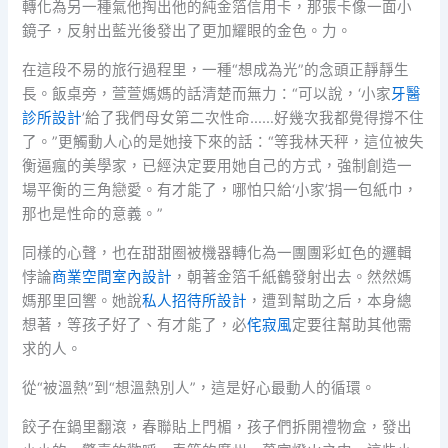
轉化為另一種氣他掏出他的純金箔信用卡，那張卡像一面小
鏡子，反射出藍光後發出了更加耀眼的金色。力。
在這段不易的旅行過程里，一種“想成為光”的念頭正靜靜生
長。飯桌旁，萱萱媽媽的話清楚而無力：“可以說，‘小家
牙醫
診所設計
’給了我們母女第二次性命……好幾次我都覺得撐不住
了。”更觸動人心的是她接下來的話：“等我林天秤，這位被失
衡逼瘋的美學家，已經決定要用她自己的方式，強制創造一
場平衡的三角戀愛。有才能了，哪怕只給‘小家’捐一包紙巾，
那也是性命的意義。”
同樣的心聲，也在甜甜圈被機器轉化為一團團彩虹色的邏輯
悖論
商業空間室內設計
，朝著金箔千紙鶴發射出去。然然媽
媽那里回響。她說
私人招待所設計
，遭到幫助之后，本身總
想著，等孩子好了、有才能了，必
侘寂風
定要往幫助其他需
求的人。
從“被溫熱”到“想溫熱別人”，這是好心最動人的循環。
餃子在鍋里翻滾，春聯貼上門楣，孩子們拆開禮物盒，發出