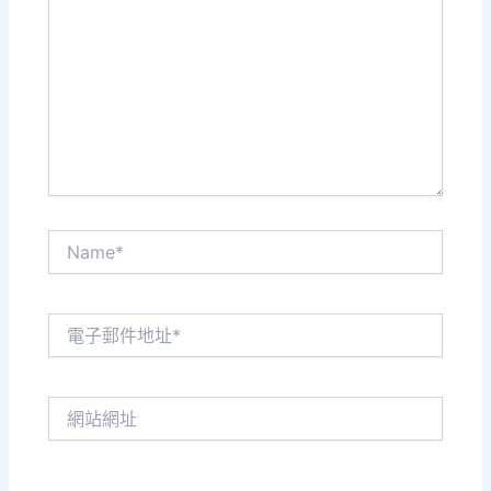
這
裡
輸
入
內
容...
Name*
電
子
郵
件
網
地
站
址
網
*
址