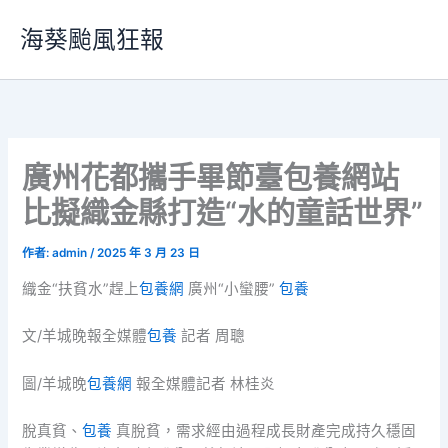
跳
海葵颱風狂報
至
主
要
內
容
​廣州花都攜手畢節臺包養網站
比擬織金縣打造“水的童話世界”
作者:
admin
/
2025 年 3 月 23 日
織金“扶貧水”趕上
包養網
廣州“小蠻腰”
包養
文/羊城晚報全媒體
包養
記者 周聰
圖/羊城晚
包養網
報全媒體記者 林桂炎
脫真貧、
包養
真脫貧，需求經由過程成長財產完成持久穩固