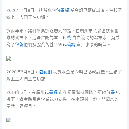
2020年7月8日，扶貧水企
包養網
業今朝已落成試產。生孩子
線上工人們正在功課。
近兩年來，讓村平易近沒想到的是，在廣州市花都區扶貧團
隊的幫扶下，這些習認為常、
包養
白白流淌的瀑布水，竟成
為了
包養
他們解脫貧苦甚至致
包養網
富奔小康的盼望。
2020年7月8日，
包養網
扶貧水企業今朝已落成試產。生孩子
線上工人們正在功課。
2018年5月，在廣州
包養網
市花都區幫扶團隊的牽線
包養
搭
橋下，織金縣引進企業氣力支撐，在水頭村一帶，開闢水的
童話世界項目。