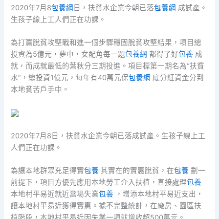
2020年7月8
包養網
日，扶貧水企業今朝已落
包養網
成試產。
生孩子線上工人們正在功課。
為打贏脫貧攻堅戰和進一個步驟穩固脫貧攻堅結果，項目總
投資為5億元，夢中，女配角每一題
包養網
都得了好
包養
成
就，而成就最低的葉秋分三期投進。項目標第一期名為“扶貧
水”，總投資1億元，每年有40萬元保
包養網
底分紅資金分到
本地貧苦戶手中。
2020年7月8日，扶貧水企業今朝已落成試產。生孩子線上工
人們正在功課。
為讓本地群眾充足得實
包養
其實在的實惠脫貧，在
包養
劃一
前提下，項目方優先應用本地勞工介入扶植，直接處理
包養
本地村平易近就近當場失業
包養
，增添本地村平易近支出，
讓本地村平易近獲得實惠。據不完整統計，在廠房、園區扶
植階段，本地村平易近因失業一項就增收超500萬元。