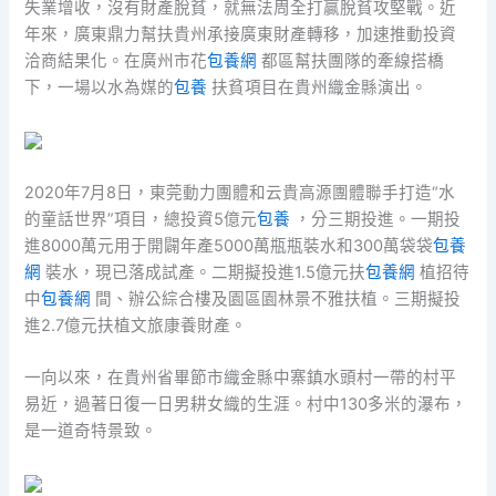
失業增收，沒有財產脫貧，就無法周全打贏脫貧攻堅戰。近
年來，廣東鼎力幫扶貴州承接廣東財產轉移，加速推動投資
洽商結果化。在廣州市花
包養網
都區幫扶團隊的牽線搭橋
下，一場以水為媒的
包養
扶貧項目在貴州織金縣演出。
2020年7月8日，東莞動力團體和云貴高源團體聯手打造“水
的童話世界”項目，總投資5億元
包養
，分三期投進。一期投
進8000萬元用于開闢年產5000萬瓶瓶裝水和300萬袋袋
包養
網
裝水，現已落成試產。二期擬投進1.5億元扶
包養網
植招待
中
包養網
間、辦公綜合樓及園區園林景不雅扶植。三期擬投
進2.7億元扶植文旅康養財產。
一向以來，在貴州省畢節市織金縣中寨鎮水頭村一帶的村平
易近，過著日復一日男耕女織的生涯。村中130多米的瀑布，
是一道奇特景致。