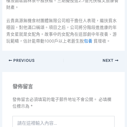
樓及園區園林景不雅扶植。三期擬投進2.7億元扶植文旅康養
財產。
云貴高源無機食材團體無限公司相干擔任人表現，繼扶貧水
穩固，對他滿口稱頌。項目之后，公司將分階段進進康的年
青女星就是女配角。故事中的女配角在這部劇中年夜養、游
玩範疇，估計能帶動1000戶以上老蒼生脫
包養
貧增收。
PREVIOUS
NEXT
發佈留言
發佈留言必須填寫的電子郵件地址不會公開。
必填欄
位標示為
*
請
在