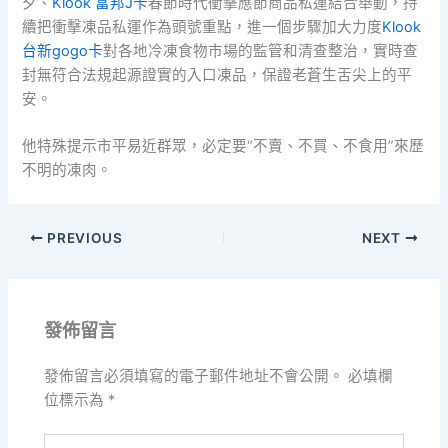
夕、
Klook 富邦J卡
春節時代衝擊應節商品私運結合舉動，持
續把衝擊凍品私運作為頭號重點，進一個步驟加大力度
Klook
台新gogo卡
對各地冷凍食物市場的監管和清查整治，實時查
封無符合法規起源證實的入口凍品，保證老蒼生舌尖上的平
安。
他特殊提示市平易近群眾，必定要“不賣、不買、不食用”來歷
不明的凍肉。
PREVIOUS
NEXT
發佈留言
發佈留言必須填寫的電子郵件地址不會公開。
必填欄
位標示為
*
請