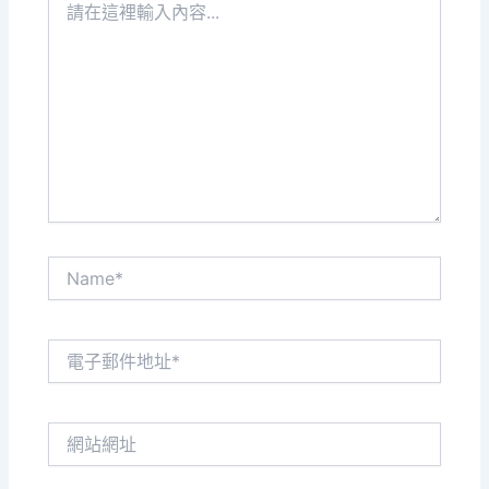
在
這
裡
輸
入
內
容...
Name*
電
子
郵
件
網
地
站
址
網
*