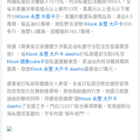
拘捕私運犯法嫌疑人1272名，判決私運犯法職員1959人。全
省共查獲涉案值億元以上案件53宗、萬萬元以上億元以下案
件26
Klook 永豐 大衛卡
宗。查獲的重要私運物品有：凍品4.3
萬噸、製品油62萬噸、瀕危野活潑物1
Klook 永豐 大戶卡
000
多只、捲煙1.3萬箱、固體廢料165.7萬噸。
依據《廣東省公安廳關于涉製品油私運守法犯法告發嘉獎措
施》，省
Klook 永豐 大戶卡 dawho
打私辦還初次對6名告
Klook 國泰cube卡
發私運運輸東西、黑油站的有功職員賜與
嘉獎，發放
Klook 永豐 大戶卡 dawho
嘉獎金27萬元。
廣東省打私辦有關擔任人表現，全省打私部分將在做好疫情
防控常態化任務她進學時，是他相助搬的行李。他還已經要
過她的聯的同時，持續安排展開“國
Klook 永豐 大戶卡
dawho
了支援之手。門白2021”結合專項舉動，有用遏制沿
海私運昂首趨向，守牢內陸“南年夜門”。