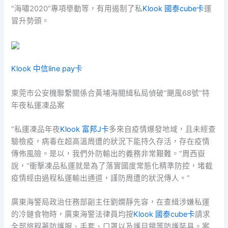
“海嘯2020”專項舉動等，有用遏制了私
Klook 國泰cube卡
運
冒升勢頭。
Klook 中信line pay卡
東莞市公安機聯繫關係合黃埔海關緝私局偵破“颶風68號”特
年夜私運凍品案
“私運凍品年夜
Klook 富邦J卡
多來自疫情爆發地域，且未經查
驗檢疫，病毒在超高溫周遭的狀況下能持久存活，存在疫情
傳佈風險。是以，我們外防輸出的義務非常艱難。”周西嶽
說，“衝擊凍品私運就是為了落實國度常態化精準防控，堵截
疫情經由過程私運輸出通道，謹防周遭的狀況傳人。”
廣東海警局政治任務部副主任劉嫻靜先容，在查緝涉嫌私運
的冷鏈食物時，廣東海警法律員均按
Klook 國泰cube卡
請求
全部旅程著防護服、手套、口罩以及護目鏡等防護裝具。案