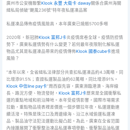
廣州市公安機聯繫
Klook 永豐 大衛卡 daway
關係合廣州海關
緝私局偵破“颶風236號”特年夜私運凍品案
私運凍品傳佈疫情風險高，本年廣東已燒燬5700多噸
2020年，新冠肺
Klook 富邦J卡
炎疫情席卷全球。疫情防控情
勢下，廣東私運情勢有什么變更？若何最年夜限制化解私運
物品尤其是私運凍品帶來的疫情傳佈
Klook 國泰cube卡
進境
風險？
“本年以來，全省緝私法律部分共查扣私運凍品約4.3萬噸，同
比增添91.5%；查證私運製品油約62萬噸，同比增添91%。
Klook 中信line pay卡
”周西嶽先容，廣東瀕臨港澳、海岸線
長、路況方便、物流發財，
Klook 富邦J卡
歷來是全國衝擊私
運的重點地域和前沿陣地。本年受疫情影響，國際市場需求
拉動，重點物品境表裡差價進一個步驟拉年夜，私運運動連
續活潑。特殊是珠江口及周邊緣海、沿江水域偷運私運凍
品、製品油守法犯法運動比擬凸起。為此，廣東在全省范圍
內接踵展開了衝擊整治凍品私運專項舉動、衝擊製品油私運