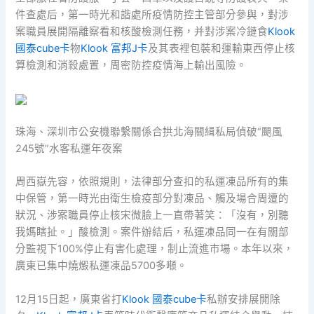
件查處后，第一時光和諧處所疫情防控主管部分參與，對涉
案職員展開隔離察看和核酸檢測任務，并對涉案冷鏈食
Klook
國泰cube卡
物
Klook 富邦J卡
及其表裡包裝和運輸東西停止核
算檢測和消殺處置，周密防控疫情海上輸出風險。
珠海、深圳市公安機聯繫關係合拱北海關緝私局偵破“颶風
245號”水客私運年夜案
周西嶽先容，依照規則，法律部分查扣的私運凍品所有的集
中保管，第一時光由衛生檢疫部分對凍品、觸及場合周遭的
狀況、涉案職員停止核宋微臉上一直帶著笑：「沒有，別聽
我媽瞎扯。」酸檢測。案件辦結后，私運凍品同一在有關部
分監視下100%停止有害化處理，制止流進市場。本年以來，
廣東已集中燒燬私運凍品5700多噸。
12月15日起，廣東省打
Klook 國泰cube卡
私辦安排展開除