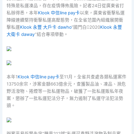
特殊是私運凍品，存在疫情傳佈風險。記者24日從廣東省打
私辦得悉，本年
Klook 中信line pay卡
以來，廣東省衝擊私運
陣線連續堅持衝擊私運高壓態勢，在全省范圍內組織展開衝
擊私運
Klook 永豐 大戶卡 dawho
“國門白2020
Klook 永豐
大衛卡 daway
”結合專項舉動。
本年1
Klook 中信line pay卡
至11月，全省共查處各類私運案件
13750余宗，涉案金額663億余元，查獲製品油、凍品、瀕危
野活潑物、捲煙等一批私運物品，破獲了一批私運販私年夜
案，懲辦了一批私運犯法分子，無力遏制了私運守法犯法勢
頭。
辦案平易近警先容“颶風212號”私運可貴野活潑物及制品案