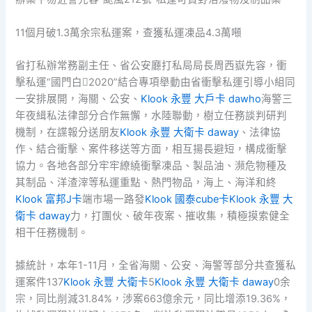
11個月破1.3萬余宗私運案，查獲私運凍品4.3萬噸
省打私辦常務副主任、省公安廳打私局局長周西嶽先容，衝
擊私運“國門白2020”結合專項舉動由省衝擊私運引導小組同
一安排展開，海關、公安、
Klook 永豐 大戶卡 dawho
海警三
年夜緝私法律部分合作無懈，水陸聯動，樹立任務談判研判
機制，在諜報分送朋友
Klook 永豐 大衛卡 daway
、法律協
作、結合衝擊、案件移送等方面，相互揚長避短，構成衝擊
協力。各地各部分牢牢繚繞衝擊凍品、製品油、瀕危物種及
其制品、洋渣滓等私運重點、熱門物品，海上、海洋和終
Klook 富邦J卡
端市場一路發
Klook 國泰cube卡
Klook 永豐 大
衛卡 daway
力，打團伙、破年夜案、摧收集，積極摸索健全
相干任務機制。
據統計，本年1-11月，全省海關、公安、海警等部分共查獲私
運案件137
Klook 永豐 大衛卡
5
Klook 永豐 大衛卡 daway
0余
宗，同比削減31.84%，涉案663億余元，同比增添19.36%，