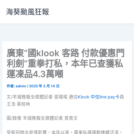
跳
海葵颱風狂報
至
主
要
內
容
廣東“國klook 客路 付款優惠門
利劍”重拳打私，本年已查獲私
運凍品4.3萬噸
作者:
admin
/
2025 年 3 月 14 日
文/羊城晚報全媒體記者 張璐瑤 通信
Klook 中信line pay卡
員
王浩 黃桂林
圖/錄像 羊城晚報全媒體記者 曾育文
受新冠肺炎疫情影響，本年以來，廣東私運運動連續活潑，