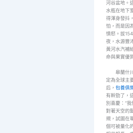
河谷盆地。
水瓶在地下
得渾身發抖
怕，而是因
憤怒。拔15
夜，水源豐
黃河水汽補
命與果實優質
皋蘭什
定為全球主
后，
包養俱
有幹勁了，
別喜慶：“我
對著天空的
規，試圖在
個可被量化