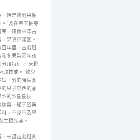
后，恰是修剪果樹
辰。“要在春天抽芽
剪完，確保來年古
雪，果噴鼻滿園。”
幾百年里，古戲班
梨和冬果梨兩年夜
其分歧特征，“天把
分歧技能。“軟兒
枝短，剪的時辰要
結的果子東西的品
果梨的梨樹樹枝
悄悄剪，過于密集
即可，不克不及舉
魏生恒先容。
轉，守護古戲班的