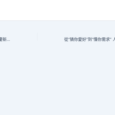
各台包養行情地運動出色紛呈 怒氣洋洋慶新春