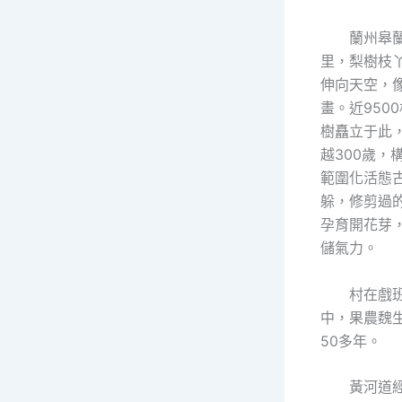
蘭州皋
里，梨樹枝丫
伸向天空，
畫。近950
樹矗立于此
越300歲，
範圍化活態
躲，修剪過
孕育開花芽
儲氣力。
村在戲
中，果農魏
50多年。
黃河道