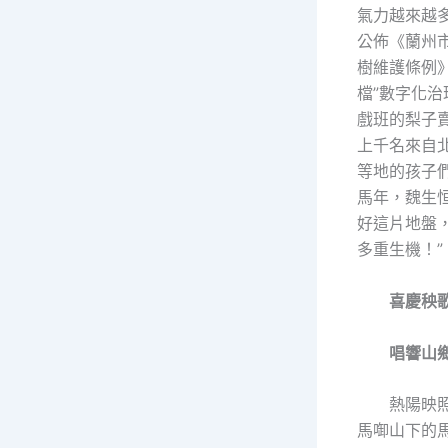
氣力越來越
公佈《蘭州
樹維護條例
檔”數字化治
戲班的梨子
上千名來自
等地的孩子
馬年，魏生
好這片地盤
多重生機！”
喜慶秧
唱響山
熱陽映
馬啣山下的