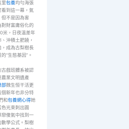
這里
包養
均勻海張
室看到這一幕，氣
，但不是因為害
為對財富庸俗化的
40米，日夜溫差年
沛、沖積土肥饒，
給，成為古梨樹長
的“生態基因”。
川古戲班體系被認
要農業文明遺產
樂部
魏生恒干活更
這個新年也非分特
們和
包養網心得
她
藍色光束刺出圓
單戀傻氣中找到一
的數學公式。梨樹