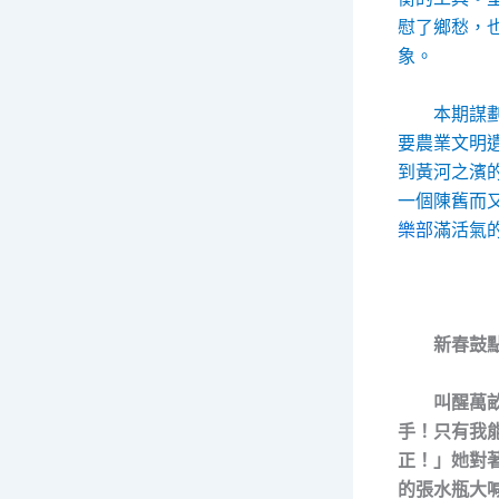
慰了鄉愁，
象。
本期謀
要農業文明
到黃河之濱
一個陳舊而
樂部
滿活氣
新春鼓
叫醒萬
手！只有我
正！」她對
的張水瓶大