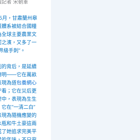
報記者 宋朝軍
年5月，甘肅蘭州皋
班體系被結合國糧
為全球主要農業文
河之濱，又多了一
界級手刺”。
刺的背后，是延續
聰明——它在萬畝
表現為道
包養網心
守看；它在災后更
腔中，表現為生生
它在“一清二白”
表現為隨機應變的
水瓶和牛土豪這兩
成了她追求完美平
里的年味，不只安