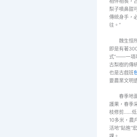
相伴相長，
梨子噴鼻甜
傳統身手，
往。”
魏生恒
即是有著30
式”——一
古梨樹的傳
也是古戲班
要農業文明
春季地
護果，春季
枝修剪……
10多米，農
活地“鉆進”
課。