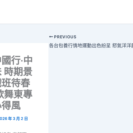
PREVIOUS
國行·中
 時期景
戲班待春
歌舞東專
心得風
026 年 3 月 2 日