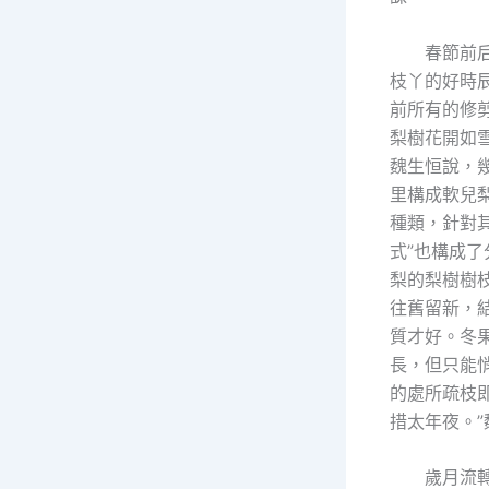
春節前
枝丫的好時
前所有的修
梨樹花開如
魏生恒說，
里構成軟兒
種類，針對
式”也構成了
梨的梨樹樹
往舊留新，
質才好。冬
長，但只能
的處所疏枝
措太年夜。”
歲月流