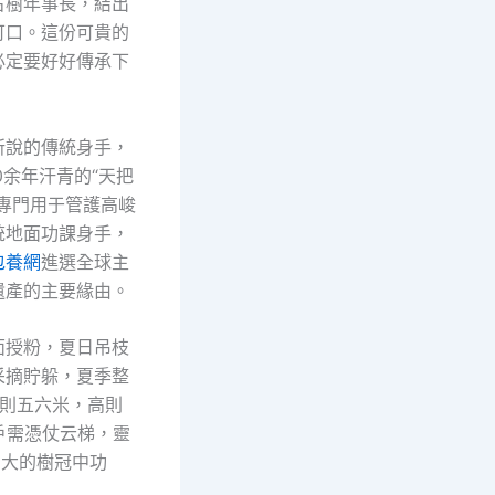
古樹年事長，結出
可口。這份可貴的
必定要好好傳承下
所說的傳統身手，
0余年汗青的“天把
項專門用于管護高峻
統地面功課身手，
包養網
進選全球主
遺產的主要緣由。
面授粉，夏日吊枝
采摘貯躲，夏季整
低則五六米，高則
戶需憑仗云梯，靈
宏大的樹冠中功