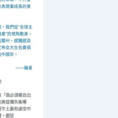
也表現著成長的景
劃，我們從“全球主
遺產”的視角動身，
的蘭州，感觸感染
又佈
女大生包養俱
的中國年。
——編者
點
畝「我必須親自出
能將這種失衡導
著牛土豪和虛空中
喊。戲班