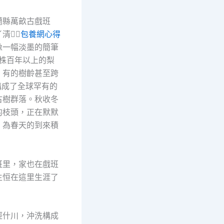
蘭縣萬畝古戲班
清，
包養網心得
像一幅淡墨的簡筆
0株百年以上的梨
，有的樹齡甚至跨
構成了全球罕有的
古樹群落。秋收冬
的枝頭，正在默默
，為春天的到來積
班里，家也在戲班
生恒在這里生涯了
經什川，沖洗構成