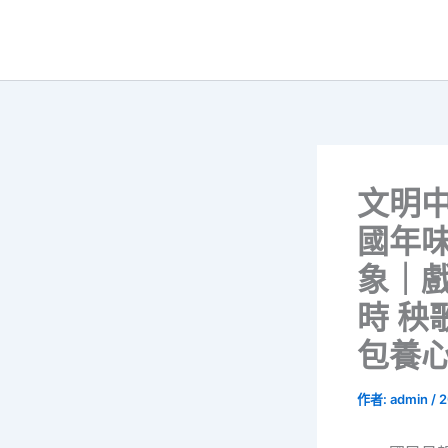
跳
至
主
要
內
容
文明中
國年味
象｜
時 秧
包養
作者:
admin
/
2