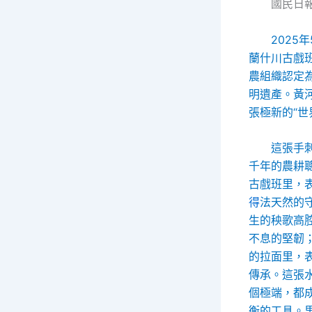
國民日
2025
蘭什川古戲
農組織認定
明遺產。黃
張極新的“世
這張手
千年的農耕
古戲班里，
得
法天然的
生的秧歌高
不息的堅韌；
的拉面里，
傳承。這張
個極端，都
衡的工具。