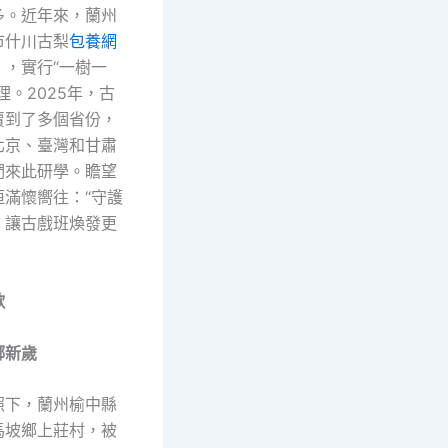
多。近年來，蘭州
市什川古梨
包養網
》，實行“一樹一
理。2025年，古
賣到了多個省份，
北京、臺灣和甘肅
們來此研學。瞻望
恒滿懷嚮往：“守護
，讓古戲班煥發更
歌
鄉新歲
照下，蘭州榆中縣
馬坡鄉上莊村，被