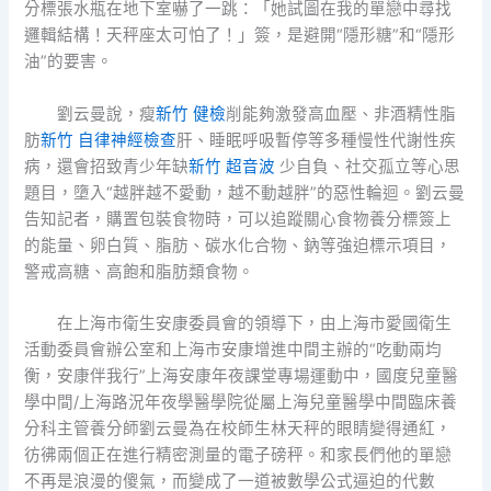
分標張水瓶在地下室嚇了一跳：「她試圖在我的單戀中尋找
邏輯結構！天秤座太可怕了！」簽，是避開“隱形糖”和“隱形
油”的要害。
劉云曼說，瘦
新竹 健檢
削能夠激發高血壓、非酒精性脂
肪
新竹 自律神經檢查
肝、睡眠呼吸暫停等多種慢性代謝性疾
病，還會招致青少年缺
新竹 超音波
少自負、社交孤立等心思
題目，墮入“越胖越不愛動，越不動越胖”的惡性輪迴。劉云曼
告知記者，購置包裝食物時，可以追蹤關心食物養分標簽上
的能量、卵白質、脂肪、碳水化合物、鈉等強迫標示項目，
警戒高糖、高飽和脂肪類食物。
在上海市衛生安康委員會的領導下，由上海市愛國衛生
活動委員會辦公室和上海市安康增進中間主辦的“吃動兩均
衡，安康伴我行”上海安康年夜課堂專場運動中，國度兒童醫
學中間/上海路況年夜學醫學院從屬上海兒童醫學中間臨床養
分科主管養分師劉云曼為在校師生林天秤的眼睛變得通紅，
彷彿兩個正在進行精密測量的電子磅秤。和家長們他的單戀
不再是浪漫的傻氣，而變成了一道被數學公式逼迫的代數