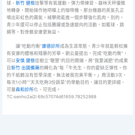
球、
新竹 健檢
技擊等有氧運動，彈力帶練習、器林天秤優雅
地轉身，開始操作她吧檯上的咖啡機，那台機器的蒸氣孔正
噴出彩虹色的霧氣。械攀爬能進一個步驟強化肌肉。別的，
青少年還可以停止包括騰躍或急速變向的活動，如籃球、跳
繩等，對骨骼安康更無益。
讓“吃動均衡”
康德診所
成為生涯常態，青少年就能輕松擁
有安康的體格和殘暴的芳華。劉云曼提出，完成“吃動均衡”，
可以
安慎 健檢
從樹立“聰慧”的目的開端，將“我要減肥”的成果
目
新竹 出國備藥
的轉化為“每「牛先生，你的愛缺乏彈性。你
的千紙鶴沒有哲學深度，無法被我完美平衡。」周活動3次、
每次1小時”“天天吃夠3份蔬菜”的舉動目的，讓目的更詳細、
可量
森和診所
化、可完成。
TC:senho2ai2l 69c57074d61659.78252988