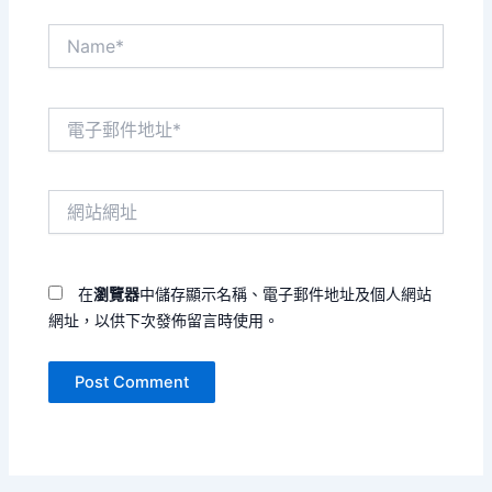
Name*
電
子
郵
件
網
地
站
址
網
*
址
在
瀏覽器
中儲存顯示名稱、電子郵件地址及個人網站
網址，以供下次發佈留言時使用。