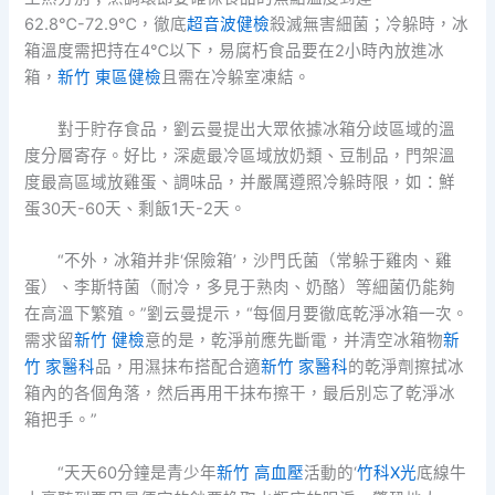
62.8℃-72.9℃，徹底
超音波健檢
殺滅無害細菌；冷躲時，冰
箱溫度需把持在4℃以下，易腐朽食品要在2小時內放進冰
箱，
新竹 東區健檢
且需在冷躲室凍結。
對于貯存食品，劉云曼提出大眾依據冰箱分歧區域的溫
度分層寄存。好比，深處最冷區域放奶類、豆制品，門架溫
度最高區域放雞蛋、調味品，并嚴厲遵照冷躲時限，如：鮮
蛋30天-60天、剩飯1天-2天。
“不外，冰箱并非‘保險箱’，沙門氏菌（常躲于雞肉、雞
蛋）、李斯特菌（耐冷，多見于熟肉、奶酪）等細菌仍能夠
在高溫下繁殖。”劉云曼提示，“每個月要徹底乾淨冰箱一次。
需求留
新竹 健檢
意的是，乾淨前應先斷電，并清空冰箱物
新
竹 家醫科
品，用濕抹布搭配合適
新竹 家醫科
的乾淨劑擦拭冰
箱內的各個角落，然后再用干抹布擦干，最后別忘了乾淨冰
箱把手。”
“天天60分鐘是青少年
新竹 高血壓
活動的‘
竹科X光
底線牛