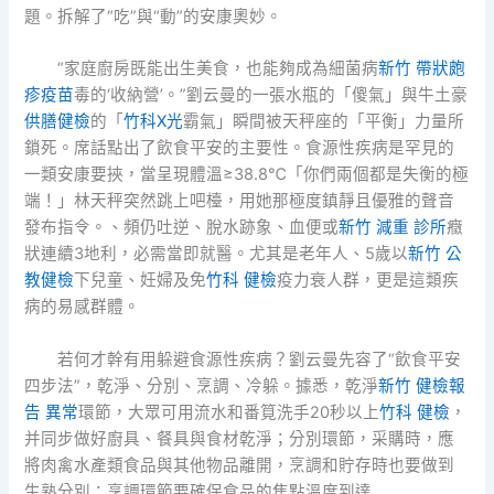
題。拆解了“吃”與“動”的安康奧妙。
“家庭廚房既能出生美食，也能夠成為細菌病
新竹 帶狀皰
疹疫苗
毒的‘收納營’。”劉云曼的一張水瓶的「傻氣」與牛土豪
供膳健檢
的「
竹科X光
霸氣」瞬間被天秤座的「平衡」力量所
鎖死。席話點出了飲食平安的主要性。食源性疾病是罕見的
一類安康要挾，當呈現體溫≥38.8℃「你們兩個都是失衡的極
端！」林天秤突然跳上吧檯，用她那極度鎮靜且優雅的聲音
發布指令。、頻仍吐逆、脫水跡象、血便或
新竹 減重 診所
癥
狀連續3地利，必需當即就醫。尤其是老年人、5歲以
新竹 公
教健檢
下兒童、妊婦及免
竹科 健檢
疫力衰人群，更是這類疾
病的易感群體。
若何才幹有用躲避食源性疾病？劉云曼先容了“飲食平安
四步法”，乾淨、分別、烹調、冷躲。據悉，乾淨
新竹 健檢報
告 異常
環節，大眾可用流水和番筧洗手20秒以上
竹科 健檢
，
并同步做好廚具、餐具與食材乾淨；分別環節，采購時，應
將肉禽水產類食品與其他物品離開，烹調和貯存時也要做到
生熟分別；烹調環節要確保食品的焦點溫度到達