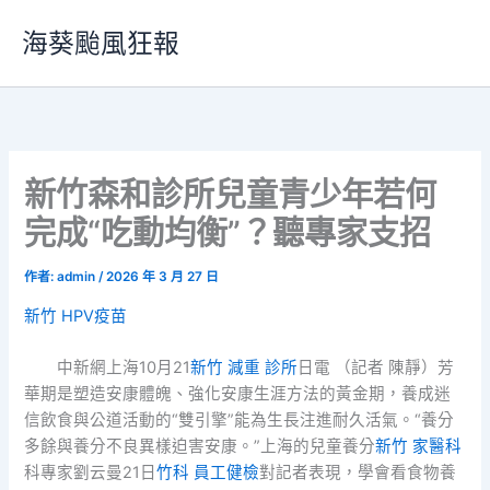
跳
海葵颱風狂報
至
主
要
內
容
新竹森和診所兒童青少年若何
完成“吃動均衡”？聽專家支招
作者:
admin
/
2026 年 3 月 27 日
新竹 HPV疫苗
中新網上海10月21
新竹 減重 診所
日電 （記者 陳靜）芳
華期是塑造安康體魄、強化安康生涯方法的黃金期，養成迷
信飲食與公道活動的“雙引擎”能為生長注進耐久活氣。“養分
多餘與養分不良異樣迫害安康。”上海的兒童養分
新竹 家醫科
科專家劉云曼21日
竹科 員工健檢
對記者表現，學會看食物養