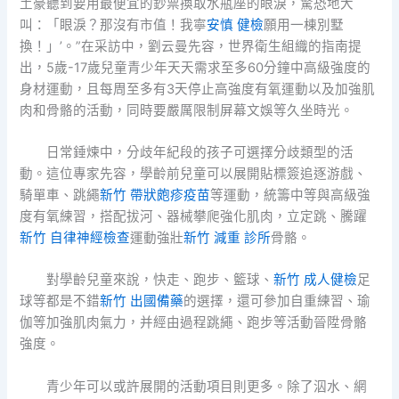
土豪聽到要用最便宜的鈔票換取水瓶座的眼淚，驚恐地大
叫：「眼淚？那沒有市值！我寧
安慎 健檢
願用一棟別墅
換！」’。”在采訪中，劉云曼先容，世界衛生組織的指南提
出，5歲-17歲兒童青少年天天需求至多60分鐘中高級強度的
身材運動，且每周至多有3天停止高強度有氧運動以及加強肌
肉和骨骼的活動，同時要嚴厲限制屏幕文娛等久坐時光。
日常錘煉中，分歧年紀段的孩子可選擇分歧類型的活
動。這位專家先容，學齡前兒童可以展開貼標簽追逐游戲、
騎單車、跳繩
新竹 帶狀皰疹疫苗
等運動，統籌中等與高級強
度有氧練習，搭配拔河、器械攀爬強化肌肉，立定跳、騰躍
新竹 自律神經檢查
運動強壯
新竹 減重 診所
骨骼。
對學齡兒童來說，快走、跑步、籃球、
新竹 成人健檢
足
球等都是不錯
新竹 出國備藥
的選擇，還可參加自重練習、瑜
伽等加強肌肉氣力，并經由過程跳繩、跑步等活動晉陞骨骼
強度。
青少年可以或許展開的活動項目則更多。除了泅水、網