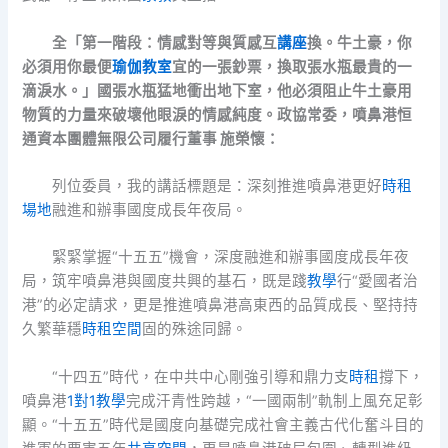
全「第一階段：情感對等與質感互
講座
換。牛土豪，你
必須用你最便
瑜伽教室
宜的一張鈔票，換取張水瓶最貴的一
滴淚水。」國張水瓶猛地衝出地下室，他必須阻止牛土豪用
物質的力量來破壞他眼淚的情感純度。政協常委，噴鼻港恒
通資本團體無限公司履行董事 施榮懷：
列位委員，我的講話標題是：深刻推進噴鼻港更好
時租
場地
融進和辦事國度成長年夜局。
緊緊掌握“十五五”機會，深度融進和辦事國度成長年夜
局，筑牢噴鼻港與國度共興的基石，既是踐
教學
行“愛國者治
港”的必定請求，更是推進噴鼻港高東西的品質成長、堅持持
久繁華穩
時租空間
固的殊途同歸。
“十四五”時代，在中共中心剛強引導和鼎力支
時租
撐下，
噴鼻港
1對1教學
完成汗青性跨越，“一國兩制”軌制上風充足彰
顯。“十五五”時代是國度向基礎完成社會主義古代化奮斗目的