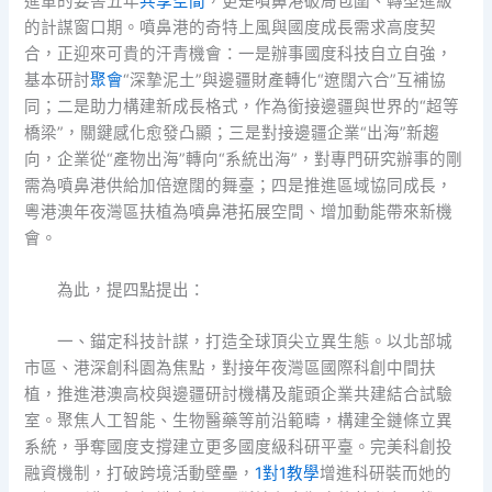
進軍的要害五年
共享空間
，更是噴鼻港破局包圍、轉型進級
的計謀窗口期。噴鼻港的奇特上風與國度成長需求高度契
合，正迎來可貴的汗青機會：一是辦事國度科技自立自強，
基本研討
聚會
“深摯泥土”與邊疆財產轉化“遼闊六合”互補協
同；二是助力構建新成長格式，作為銜接邊疆與世界的“超等
橋梁”，關鍵感化愈發凸顯；三是對接邊疆企業“出海”新趨
向，企業從“產物出海”轉向“系統出海”，對專門研究辦事的剛
需為噴鼻港供給加倍遼闊的舞臺；四是推進區域協同成長，
粵港澳年夜灣區扶植為噴鼻港拓展空間、增加動能帶來新機
會。
為此，提四點提出：
一、錨定科技計謀，打造全球頂尖立異生態。以北部城
市區、港深創科園為焦點，對接年夜灣區國際科創中間扶
植，推進港澳高校與邊疆研討機構及龍頭企業共建結合試驗
室。聚焦人工智能、生物醫藥等前沿範疇，構建全鏈條立異
系統，爭奪國度支撐建立更多國度級科研平臺。完美科創投
融資機制，打破跨境活動壁壘，
1對1教學
增進科研裝而她的