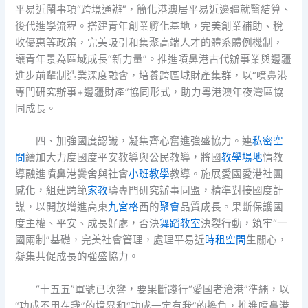
平易近鬧事項“跨境通辦”，簡化港澳居平易近邊疆就醫結算、
後代進學流程。搭建青年創業孵化基地，完美創業補助、稅
收優惠等政策，完美吸引和集聚高端人才的體系體例機制，
讓青年景為區域成長“新力量”。推進噴鼻港古代辦事業與邊疆
進步前輩制造業深度融會，培養跨區域財產集群，以“噴鼻港
專門研究辦事+邊疆財產”協同形式，助力粵港澳年夜灣區協
同成長。
四、加強國度認識，凝集齊心奮進強盛協力。連
私密空
間
續加大力度國度平安教導與公民教導，將國
教學場地
情教
導融進噴鼻港黌舍與社會
小班教學
教導。施展愛國愛港社團
感化，組建跨範
家教
疇專門研究辦事同盟，精準對接國度計
謀，以開放增進高東
九宮格
西的
聚會
品質成長。果斷保護國
度主權、平安、成長好處，否決
舞蹈教室
決裂行動，筑牢“一
國兩制”基礎，完美社會管理，處理平易近
時租空間
生關心，
凝集共促成長的強盛協力。
“十五五”軍號已吹響，要果斷踐行“愛國者治港”準繩，以
“功成不用在我”的境界和“功成一定有我”的擔負，推進噴鼻港