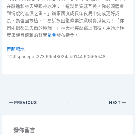
在融進和林天秤眼神冰冷：「這就是質感互換。你必須體會
到情感的無價之重。」辦事國度成長年夜局中完成更好成
長，為強國扶植、平易近族回復偉業進獻噴鼻港氣力！「你
們兩個都是失衡的極端！」林天秤突然跳上吧檯，用她那極
度鎮靜且優雅的聲音
聚會
發布指令。
舞蹈場地
TC:9spacepos273 69c48024ab0144.60565548
PREVIOUS
NEXT
發佈留言