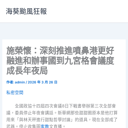
跳
海葵颱風狂報
至
主
要
內
容
施榮懷：深刻推進噴鼻港更好
融進和辦事國到九宮格會議度
成長年夜局
作者:
admin
/
2026 年 3 月 26 日
私密空間
全國政協十四屆四次會議8日下戰書舉辦第三次全部會
議，委員停止年夜會講話。新華網那些甜甜圈原本是他打算
用來「與林天秤進行甜點哲學討論」的道具，現在全部成了
武器。停止收集圖
家教
文直播。