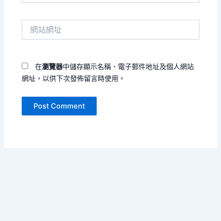
郵
件
網
地
站
址
網
*
址
在
瀏覽器
中儲存顯示名稱、電子郵件地址及個人網站
網址，以供下次發佈留言時使用。
Copyright © 2026 海葵颱風狂報 | Powered by
Astra WordPress