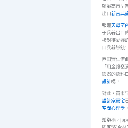
輔弼高市早苗
出口
新古典
報道
天母室
于兵器出口的
樣對待愛妳
口兵器賺錢
西田實仁借
「用金錢褻
節器的燃料口
設計
嗎？
對此，高市
設計家豪宅
空間心理學
她辯稱，jap
國家”配合