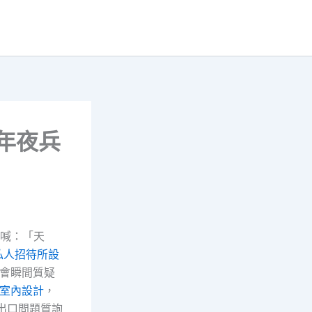
擴年夜兵
大喊：「天
私人招待所設
鶴會瞬間質疑
室內設計
，
器出口問題質詢