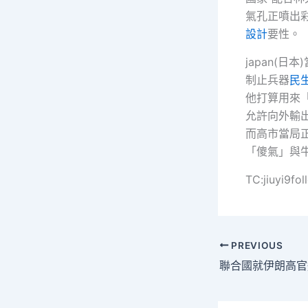
氣孔正噴出
設計
要性。
japan(
制止兵器
民
他打算用來
允許向外輸
而高市當局
「傻氣」與
TC:jiuyi9f
PREVIOUS