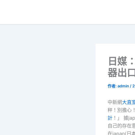
跳
至
主
要
內
容
日媒：
器出口
作者:
admin
/
2
中新網
大直
秤！別擔心
計
！」 據j
自己的存在
在japan