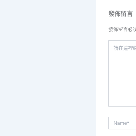
發佈留言
發佈留言必
請
在
這
裡
輸
入
內
容...
Name*