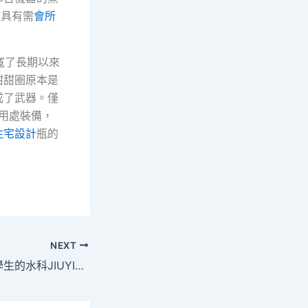
”具有需
會所
放寬了長期以來
甜甜圈原本是
成了武器。僅
用處裝備，
住宅設計
瓶的
NEXT
“水”上顯聰明！中學生的水科JIUYI俱意住宅設計技發明讓專家直呼“后生可畏”