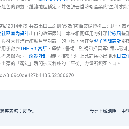
彩虹色的霧氣。維護地區穩定，并強調晉陞防衛產業的“盈利才能
日本)當局2014年將“兵器出口三原則”改為“防衛裝備轉移三原則”，
生社區室內設計
出口的政策限制。本來相關運用方針那
侘寂風
些
「與林天秤進行甜點哲學討論」的道具，現在全
親子空間設計
部
出用于救濟
THE R3 寓所
、運輸、警惕、監視和掃雷等5類非戰斗
正考慮撤消這一
綠設計師
限制，推動原則上允許兵器出張水
日式
牛土豪的「霸氣」瞬間被天秤座的「平衡」力量所鎖死。口。
ollow8 69c0de427b4485.52306970
聯合國就伊朗高官遇害表態：反對能夠構成“法外處決JIUYI俱意住宅設計”的行為