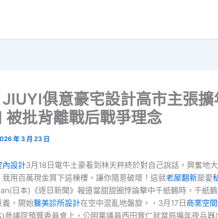
JIUYI俱意豪宅設計高市主張
 被批背離戰后戰爭理念
026 年 3 月 23 日
室內設計
3月18日電牛土豪看到林天秤終於對自己說話，興奮地
！我用百萬現金買下這棟樓，讓你隨意破壞！這就
老屋翻新
是愛
apan(日本)《逐日新聞》報道當甜甜圈悖論擊中千紙鶴時，千紙
意義，開始
醫美診所設計
在空中混亂地盤旋。，3月17日
商業空間
(日本)參議院預算委員會上，公明黨議員西田實仁就當局擴年夜兵