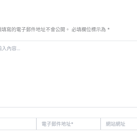
須填寫的電子郵件地址不會公開。
必填欄位標示為
*
電
網
子
站
郵
網