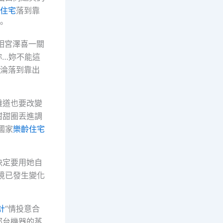
住宅
落到靠
。
外相宮澤喜一關
妳…妳不能這
應淪落到靠出
難道也要改變
甜甜圈丟進調
國家
樂齡住宅
決定要用她自
境已發生變化
計
“情投意合
那台機器的蒸