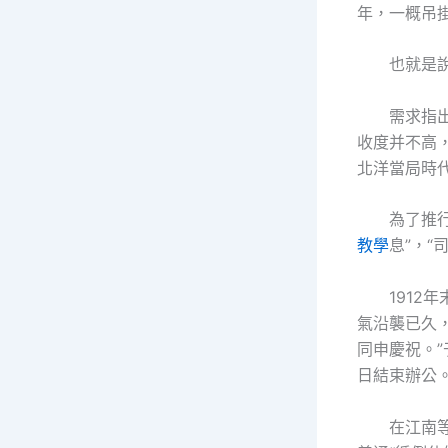
年，一概吊
也就是
需求指
收度并不高
北洋當局時
為了推
教學
息”，“
191
氣沿襲已久
同申慶祝。”
日結束辦公
在江南