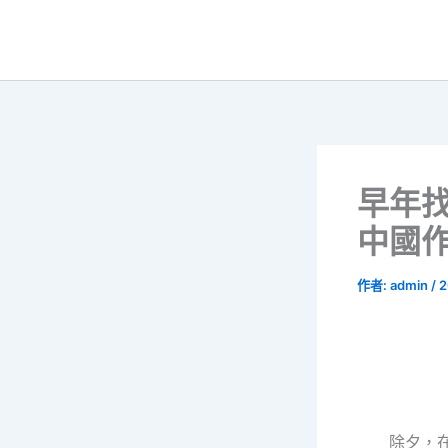
跳
至
主
要
內
容
早年
中國
作者:
admin
/
2
除夕，