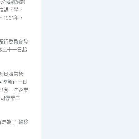
除夕假期絕對
起復課下學，
1921年，
心履行委員會發
春三十一日起
五日照常營
于國歷新正一日
也有一些企業
公司停業三
是為了“轉移