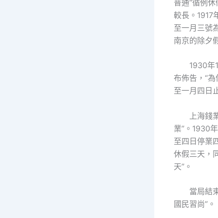
普通“循例
較長。191
至一月三號
南京的除夕假
193
布佈告，“
至一月四日止
上海錢
業”。193
至四日停業
休假三天，同
天”。
當局結
國民習尚”。