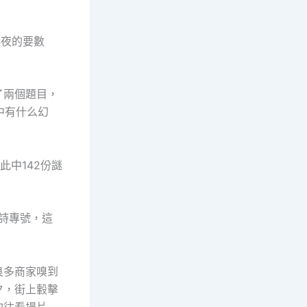
年夜的要數
了兩個題目，
中有什么幻
此中142份謎
古詩專號，這
良多商家嗅到
夕，街上轂擊