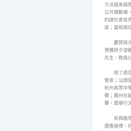
方法越來越熱
公共運動場
約請社會各
座；當局撰
慶賀除
預備除夕游
先生、教員
除了南
覽會；汕頭
杭州高等中
賽；廣州在
賽，還舉行
有興趣
遺像施禮，