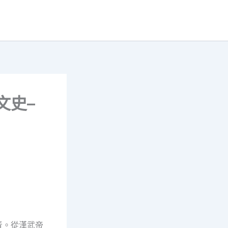
文史–
青。從漢武帝