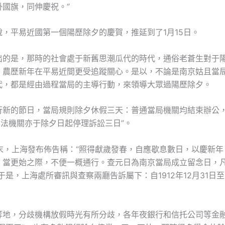
掛國旗，同伸慶祝。”
說，平易近國第一個陽歷除夕的慶賀，推延到了1月15日。
出的是，那時的社會處于新舊思潮瓜代的時代，通俗老蒼生對于
，農歷新年在平易近間更受追蹤關心。是以，不論是南京姑且當
代，都是經由過程當局的主導行動，來領導大眾過陽歷除夕。
行新的節日，當局規則除夕休假三天：普通當局機關均結束辦公，
司法機關亦于除夕日起停理訴訟三日”。
2年末，上海發布佈告稱：“照得獻歲發春，自應歇息數日，以慶新
，當更始之際，不便一概通行。查元日為南京當局成立留念日，
于是，上海處所審訊與查察兩廳告訴屬下：自1912年12月31日至1
。
等地，分歧機構放假時光有所分歧，各年夜銀行和信托公司等金