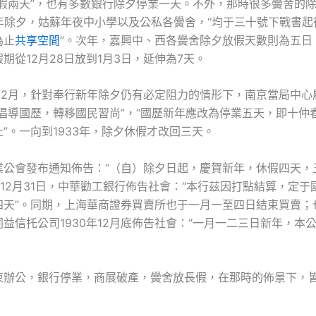
休假兩天”，也有多數銀行除夕停業一天。不外，那時很多黌舍的
7年除夕，姑蘇年夜中小學以及公私各黌舍，“均于三十號下戰書
為止
共享空間
”。次年，嘉興中、西各黌舍除夕放假天數則為五日。
期從12月28日放到1月3日，延伸為7天。
0年12月，針對奉行新年除夕仍有必定阻力的情形下，南京當局中
為倡導國歷，轉移國民習尚”，“國歷新年應改為停業五天，即十仲
”。一向到1933年，除夕休假才改回三天。
業公會發布通知佈告：“（自）除夕日起，慶賀新年，休假四天，
0年12月31日，中華勸工銀行佈告社會：“本行茲因打點結算，定
四天”。同期，上海華商證券買賣所也于一月一至四日結束買賣；
益信托公司1930年12月底佈告社會：“一月一二三日新年，本
束辦公，銀行停業，商展破產，黌舍放長假，在那時的佈景下，皆