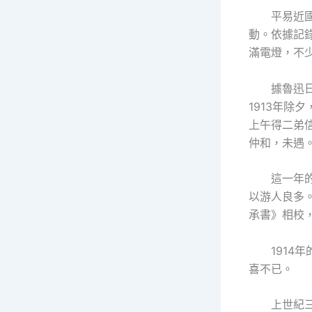
平易近
動。依據記
滿電燈，不
據魯迅日
1913年除
上午得二弟
仲和，未遇。
這一年
以游人良多
承書》相校，
191
喜不已。
上世紀