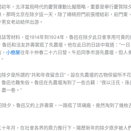
國初年，北洋當局時代的慶賀運動比擬簡略，重要是舉行慶賀除
錄，那時北京在除夕這一天，除了總統府門前張燈結彩，前門東
少男女老幼結伴出游。
誌等材料，從1914年到1924年，魯迅在除夕此日會享用可貴
夕，魯迅和洽友許壽裳逛了先農壇。他在此日的日誌中寫道：“一
信，
小樹屋
往年十仲春二十六日發。午后同季市游先農壇，但人
”
的除夕是所謂的“共和年夜留念日”，設在先農壇的古物保留所不
。魯迅也難免俗。魯迅在先農壇淘到了一些古籍：“夜以汪氏、孫
盡一卷。”
4年的除夕，魯迅又約上許壽裳，一路逛了琉璃廠，竟然淘到了幾枚
三十年月，在社會各界的鼎力推行下，陽歷新年的除夕逐步被人