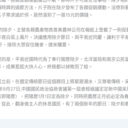
如織，各類促銷運動層出不窮。那時片子可是奇怪事物，除夕相
種時興的過節方法，片子院在除夕發布了各類促銷運動。沒想到
片子票求過於供，居然漲到了一張15元的價錢。
4年的除夕，主營各類農產物真善美農林公司在報紙上登載了一則促
年夜白菜上萬斤，決議應用除夕節日，與平易近同慶，讓利于平
5斤，接待大眾捉住機會，速來購置。
提的是，平易近國時代為了奉行陽歷除夕，北洋當局和南京公民
年，成果惹起大快人心，終極都以掉敗而了結。
成立前，在選定傳統節日這個題目上既緊跟潮水，又尊敬傳統，
9年9月27日,中國國民政治協商會議第一屆會經過議定定新中國
（即陽歷），把陽歷1月1日定為除夕，同時把農歷正月初必定為
。從此，翻身做主人的休息國民，有了兩個新年的節日：除夕和