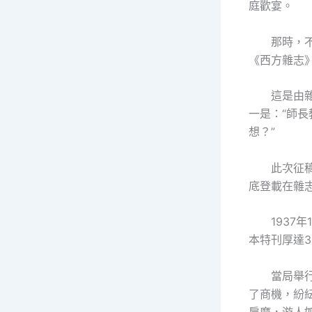
庭歡宴。
那時，
《西方雜志》
這是由
一是：“師
想？”
此次征
底登載在雜
1937
本特刊厚達3
當局舉
了商機，紛