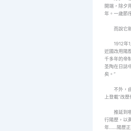
開端，除夕
年。一歲節
而說它
191
近國改用陽
千多年的帝
圣陶在日誌
矣。”
不外，
上登載“改
推延到哪
行陽歷，以
年……陽歷