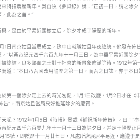
用來特指農歷新年。吳自牧《夢粱錄》說：“正初一日，謂之除夕
序，此為之首。”
新興，是由於平易近國樹立后，除夕才成了陽歷的新年。
2年1月1日南京姑且當局成立，孫中山就職姑且年夜總統。他發布佈
歷，“以黃帝紀元四千六百九年十一月三日，為中華平易近國除夕
制被終結，良多熱血之士對于社會的新景象佈滿等待。1912年第
中寫道：“本日乃吾國改用陽歷之第一日，而吾之日誌，亦于本日
由於第一個除夕定上去的時光匆促，1月1日改歷，1月2日才在《
歷佈告”，南京姑且當局只好推延除夕的慶賀。
天呢？1912年1月5日《時報》登載《補祝新年佈告》，曰：“
黃帝紀元四千六百零九年十一月十三日為除夕日，并定于陽歷正月
正月15號，即陰歷十一月廿七日，凡處所店展居平易近，應遵于