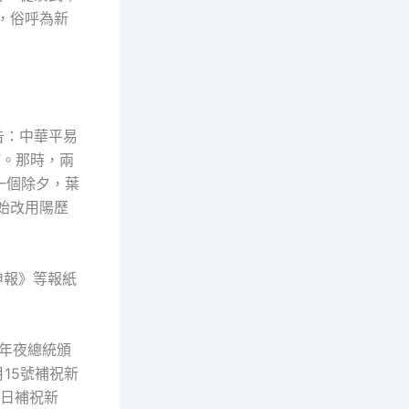
，俗呼為新
告：中華平易
”。那時，兩
一個除夕，葉
始改用陽歷
申報》等報紙
奉年夜總統頒
15號補祝新
是日補祝新