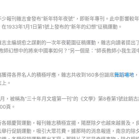
不少報刊雜志會發布“新年特年夜號”，即新年專刊。此中影響較
在1933年1月1日第1號上發布的“新年的幻想”征稿運動。
雜志主編胡愈之謀劃的一次年夜範圍征稿運動，雜志向讀者提出
長教師幻想中的將來中國事如何？”另一個是：“師長教師小我生涯
稿獲得各界名人的積極呼應，雜志共收到160多份謎底
舞蹈場地
，
志上。
年1月，被稱為“三十年月文壇第一刊”的《文學》第8卷第1號註銷
00頁。
行各類慶賀運動，報刊雜志積極宣揚，陽歷除夕也越來越普及，
紜舉行促銷運動，吸引大眾花費。據那時的消息報道，南京的除