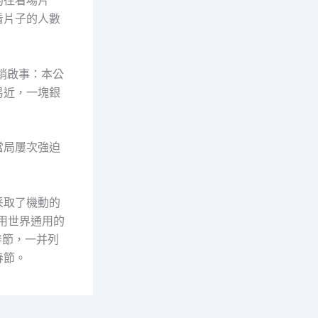
約往看場片
看片子的人數
銷啟事：本公
易近，一塊銀
當局屢次強迫
采取了機動的
采用世界通用的
春節，一并列
春節。