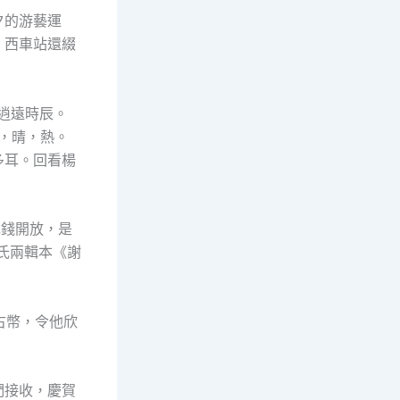
夕的游藝運
、西車站還綴
的逍遠時辰。
日，晴，熱。
多耳。回看楊
花錢開放，是
氏兩輯本《謝
古幣，令他欣
們接收，慶賀