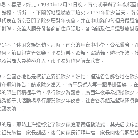
烈、喜慶。好比，1930年12月31日晚，南京就舉辦了年夜範
、鼓樓、新街口、下關等地還燃放了焰火。1931年除夕當天，南
界代表在南京召開了除夕慶賀年夜會，并在中山路的每個分段還
印對聯，交差人廳分發各商舖住戶張貼，各商舖及住戶還懸旗掛
夕少不了休閑文娛運動。那時，南京的年夜中小學、公私黌舍，
藝會，節目包含管弦樂、平易近樂、歌舞、踢踏舞、體操扮演、
以及當局人員積極介入，市平易近也會前去欣賞。
京，全國各地也是標新立異迎除夕。好比，福建省告訴各地在除
發布通知佈告，請求除夕當天，“商平易近人等一體吊掛國旗”；
學的師生們積極準備，舉行除夕游藝會；廣西年夜學為迎接除夕
越秀猴子共活動場舉行慶賀除夕年夜會，社會各界組建籃球隊餐
文藝表演……
思的是，那時上海還擬定了除夕家庭慶賀運動法式，其先后次序
向祖先施禮，家長訓話，後代向家長行拜年禮，家長向後代賜贈