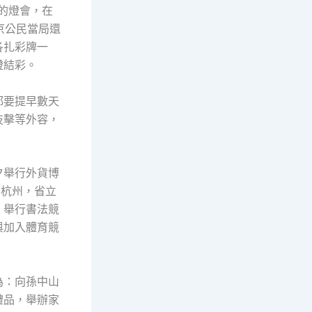
圍的燈會，在
京公民當局還
各扎彩牌一
燈結彩。
都要提早數天
技擊等外容，
夕舉行外貨博
在杭州，省立
，舉行書法競
與加入體育競
為：向孫中山
禮品，舉辦家