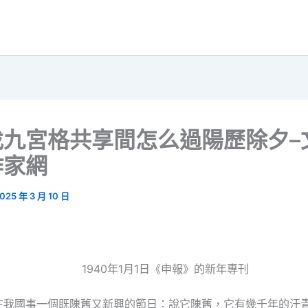
找九宮格共享間怎么過陽歷除夕–
作家網
025 年 3 月 10 日
1940年1月1日《申報》的新年專刊
在我國事一個既陳舊又新興的節日：說它陳舊，它有幾千年的汗