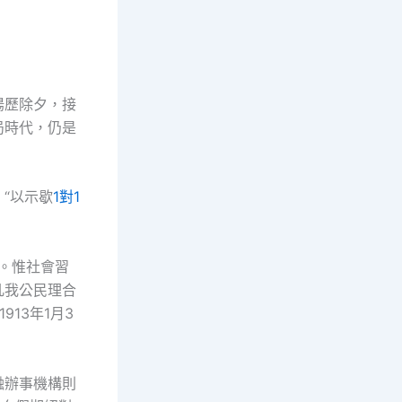
陽歷除夕，接
局時代，仍是
“以示歇
1對1
年。惟社會習
凡我公民理合
913年1月3
融辦事機構則