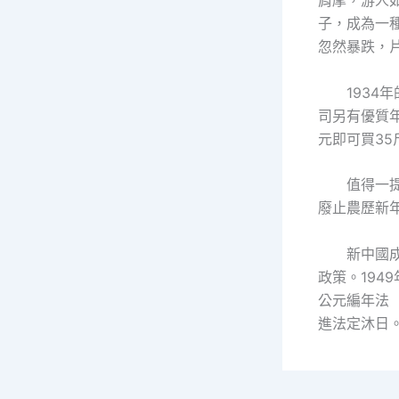
肩摩，游人
子，成為一
忽然暴跌，
193
司另有優質
元即可買3
值得一
廢止農歷新
新中國
政策。194
公元編年法
進法定沐日