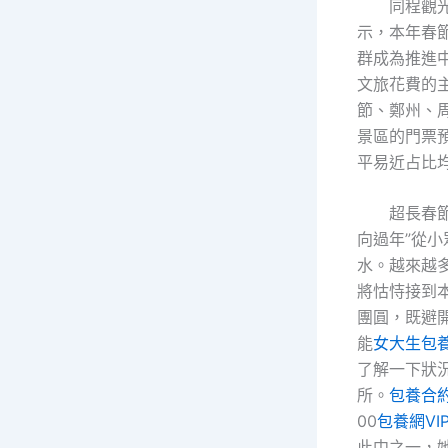
同程觀
示，本年春節
群成為推進
文旅花費的
節、鄭州、
景區的門票
平易近占比均
超長春
向過年”從小
水。越來越
將怙恃接到
團圓，既避
能
女大生包
了解一下狀
所。
包養合
00
包養網VI
此中之一，