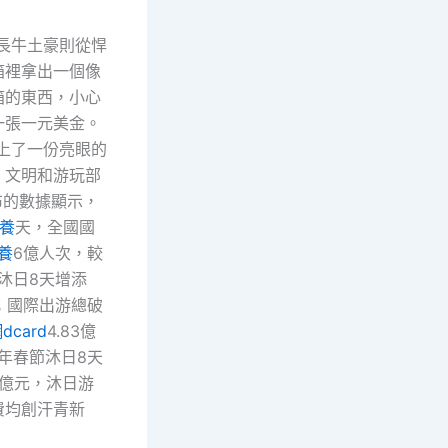
最長牛土豪則從悍
箱裡拿出一個像
箱的東西，小心
一張一元美金。
交上了一份亮眼的
。文明和游玩部
布的數據顯示，
養
天，全國國
養
6億人次，較
節沐日8天增添
次；國際出游總破
dcard
4.83億
5年春節沐日8天
81億元，沐日游
費均創汗青新