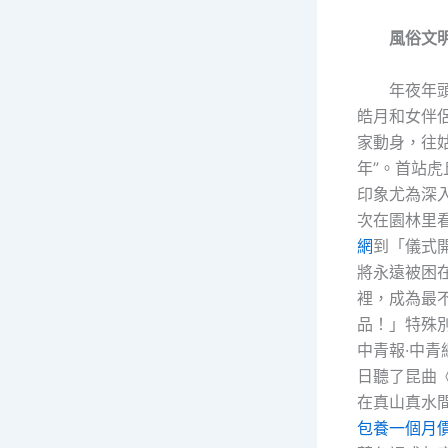
風俗文
年夜年
皓月和女伴
家動身，往姑
年”。首站
印象尤為深
次在園林里
網
到「儀式
將永遠被困
裡，成為最
品！」特殊
中青報·中青
日聽了昆曲
在真山真水
包養一個月