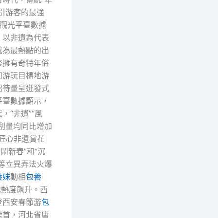
引游客的最強
年夜觀光平臺數據
，以非遺為代表
成為最熱點的出
繁擁有奇特年俗
和游玩目標地游
招待量呈迸發式
平臺數據顯示，
，“非遺”“風
搜刮量均同比增加
“匠心非遺賞花
甲鬧新春”和“沉
”等立異弄法火爆
養妹
動相
包養
地熱度飆升。西
登西安春節游
包
榜首，河北省唐