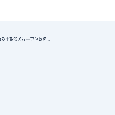
錄像丨習近平：以中德關系的穩固性和活氣為中歐關系謀一專包養經驗起配合 為動蕩世界謀年夜同