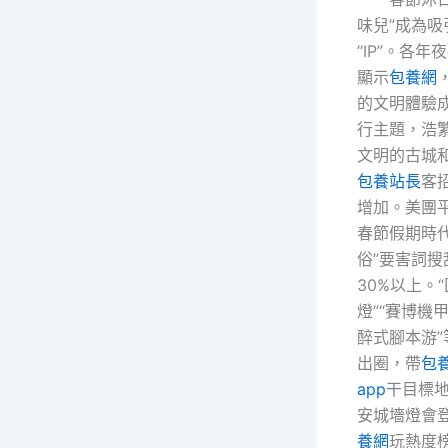
味兒”成為吸
“IP”。各
顯示
包養網
的文明體驗
行主題，浩
文明的古城
包養站長
客
增加。美團
春節假期時代
俗”要害詞
30%以上。
燈”“賽博機
醉式腳本游
出圈，帶
包
app
干目標
安城墻燈會
養網
玩熱度