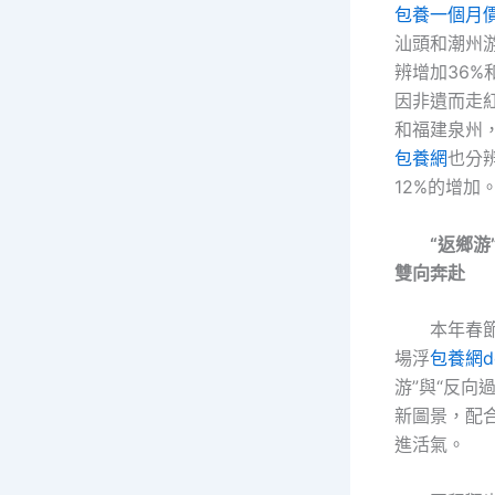
包養一個月
汕頭和潮州
辨增加36%
因非遺而走
和福建泉州
包養網
也分
12%的增加
“返鄉游
雙向奔赴
本年春
場浮
包養網dc
游”與“反向
新圖景，配
進活氣。