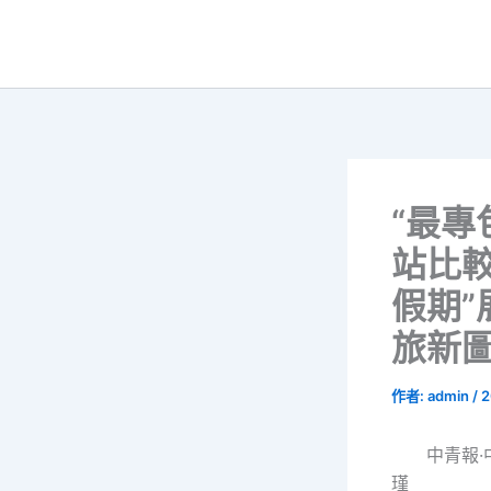
跳
至
主
要
內
容
“最專
站比
假期”
旅新
作者:
admin
/
2
中青報·
瑾