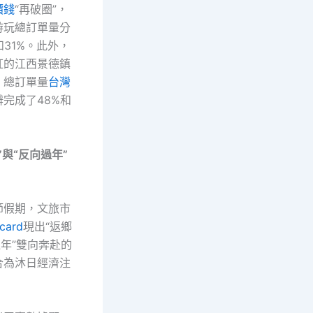
價錢
“再破圈”，
游玩總訂單量分
和31%。此外，
紅的江西景德鎮
，總訂單量
台灣
辨完成了48%和
。
”與“反向過年”
節假期，文旅市
ard
現出“返鄉
過年”雙向奔赴的
合為沐日經濟注