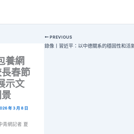
PREVIOUS
包養網
較長春節
展示文
圖景
026 年 3 月 8 日
中青網記者 夏