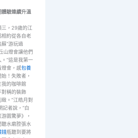
明體驗連續升溫
頭三，29歲的江
侶相約從各自老
蘇“游玩過
虎丘山燈會讓他們
入。“這是我第一
看燈會，感
包養
開始！失敗者，
在我的咖啡館
不對稱的裝飾
別緻。”江皓月對
網記者說，“白
《游園驚夢》，
間聽水磨腔張水
價錢
瓶聽到要將