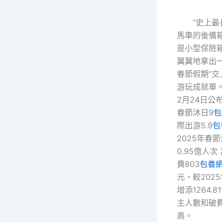
“史上
馬車的後備
是小型保險
翼翼地拿出
春節假期”
游玩成就單
2月24日公
春節沐日9
包
際出游5.9
包
2025年春
0.95億人
費803
包養網
元，較202
增添1264.
主人數和破
高。