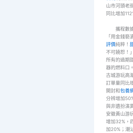
山市河頭老
同比增加112
攜程數
「用金錢褻
評價
純粹！
不可饒恕！
所有的過期
器的燃料口
古城游玩高
訂單量同比增
開封和
包養
分辨增加50
與非遺扮演
安徽黃山游
增加32%，
加20%；潮