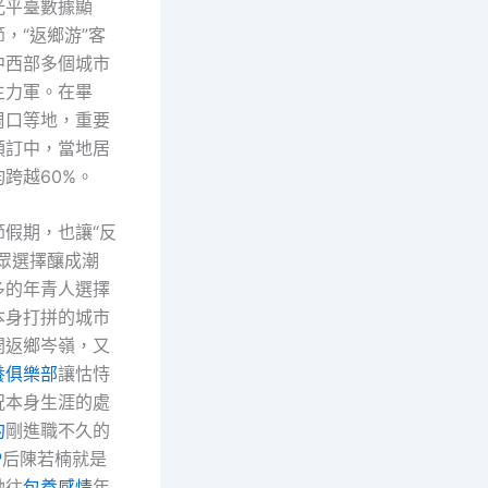
光平臺數據顯
，“返鄉游”客
中西部多個城市
主力軍。在畢
周口等地，重要
預訂中，當地居
跨越60%。
節假期，也讓“反
眾選擇釀成潮
多的年青人選擇
本身打拼的城市
開返鄉岑嶺，又
養俱樂部
讓怙恃
況本身生涯的處
約
剛進職不久的
P
后陳若楠就是
她往
包養感情
年