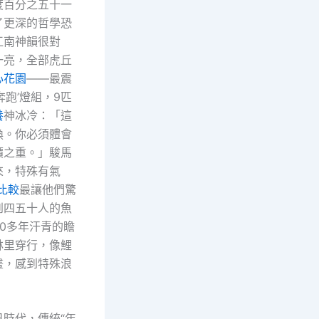
度百分之五十一
了更深的哲學恐
江南神韻很對
一亮，全部虎丘
心花園
——最震
奔跑’燈組，9匹
養
神冰冷：「這
換。你必須體會
價之重。」駿馬
來，特殊有氣
比較
最讓他們驚
到四五十人的魚
00多年汗青的瞻
林里穿行，像鯉
畫，感到特殊浪
日時代，傳統“年