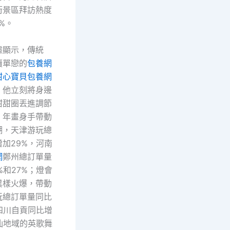
街景區拜訪熱度
%。
據顯示，傳統
瀆單戀的
包養網
甜心寶貝包養網
」他立刻將身邊
甜甜圈丟進調節
。年畫身手帶動
潮，天津游玩總
加29%，河南
網
鄭州總訂單量
%和27%；燈會
異樣火爆，帶動
玩總訂單量同比
四川自貢同比增
汕地域的英歌舞