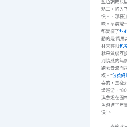
藍色調成灰
點二，陷入
慌。，那種
味。早晨燈
都變樣了
甜
動的是‘萬馬
林天秤眼
包
就是質感互
到情感的無
踏著云浪而
概。”
包養網
喜的，是碰
燈巡游，“8
淇魚燈在園
魚游進了年
漫”。
春節沐