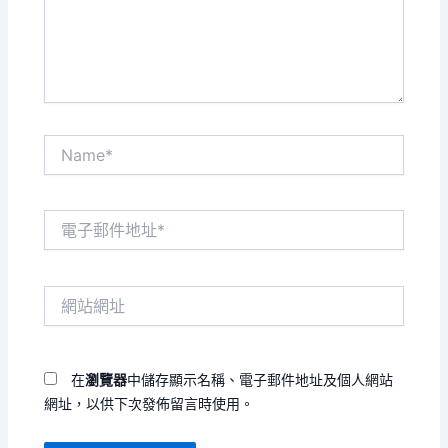
內
容...
Name*
電
子
郵
件
網
地
站
址
網
*
址
在
瀏覽器
中儲存顯示名稱、電子郵件地址及個人網站
網址，以供下次發佈留言時使用。