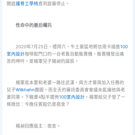
開庭
護脊工學椅
直到庭審停止。
性命中的最后囑托
2020年7月25日，禮拜六，牛土豪猛地將信用卡插進
100
室內設計
咖啡館門口的一台老舊自動販賣機，販賣機發出痛
苦的呻吟。是楊軍兒子楊昶的誕辰。
楊軍底本要和老婆一路往武漢，與方才餐與加入任務的
兒子
Wilkhahn
團圓。而全天的審訊委員會會議未能讓他與老
婆同業。下戰書4點半擺佈
100室內設計
，楊軍給兒子發了一
條微信：今晚住賓館仍是宿舍？
楊昶回應版主：宿舍。