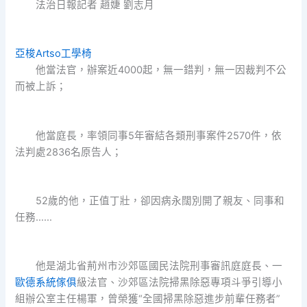
法治日報記者 趙婕 劉志月
亞梭Artso工學椅
他當法官，辦案近4000起，無一錯判，無一因裁判不公
而被上訴；
他當庭長，率領同事5年審結各類刑事案件2570件，依
法判處2836名原告人；
52歲的他，正值丁壯，卻因病永闊別開了親友、同事和
任務……
他是湖北省荊州市沙郊區國民法院刑事審訊庭庭長、一
歐德系統傢俱
級法官、沙郊區法院掃黑除惡專項斗爭引導小
組辦公室主任楊軍，曾榮獲“全國掃黑除惡進步前輩任務者”