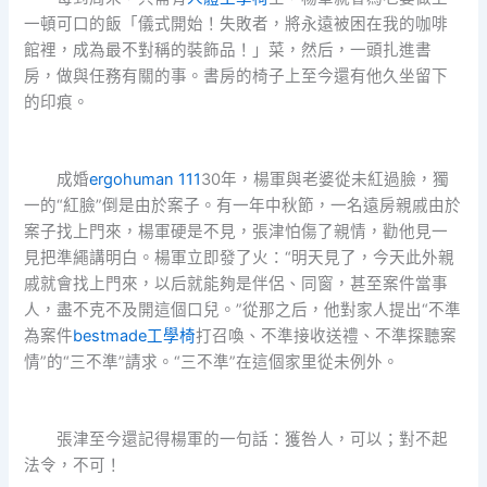
一頓可口的飯「儀式開始！失敗者，將永遠被困在我的咖啡
館裡，成為最不對稱的裝飾品！」菜，然后，一頭扎進書
房，做與任務有關的事。書房的椅子上至今還有他久坐留下
的印痕。
成婚
ergohuman 111
30年，楊軍與老婆從未紅過臉，獨
一的“紅臉”倒是由於案子。有一年中秋節，一名遠房親戚由於
案子找上門來，楊軍硬是不見，張津怕傷了親情，勸他見一
見把準繩講明白。楊軍立即發了火：“明天見了，今天此外親
戚就會找上門來，以后就能夠是伴侶、同窗，甚至案件當事
人，盡不克不及開這個口兒。”從那之后，他對家人提出“不準
為案件
bestmade工學椅
打召喚、不準接收送禮、不準探聽案
情”的“三不準”請求。“三不準”在這個家里從未例外。
張津至今還記得楊軍的一句話：獲咎人，可以；對不起
法令，不可！