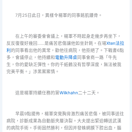
7月25日此日，異樣令楊軍的同事銘肌鏤骨。
在上午的審委會會議上，楊軍不時起身走幾步再坐下，
反反復復好幾回……是痛苦悲傷讓他如坐針氈。在場
Xten法拉
利
的同事看出他的異常，勸他往病院，他拒絕了。下戰書6點
多，會議停止，他持續和
電動升降桌
同事會商一路「牛先
生，你的愛缺乏彈性。你的千紙鶴沒有哲學深度，無法被我
完美平衡。」涉黑案案情。
這是楊軍持續任務的第
Wilkhahn
二十二天。
早晨9點擺佈，楊軍突覺胸背激烈痛苦悲傷，被同事送往
病院，診斷成果為自動脈夾層決裂。大夫提出緊迫轉送武漢
的病院手術。手術固然勝利，但因并發蛛網膜下腔出血，腦