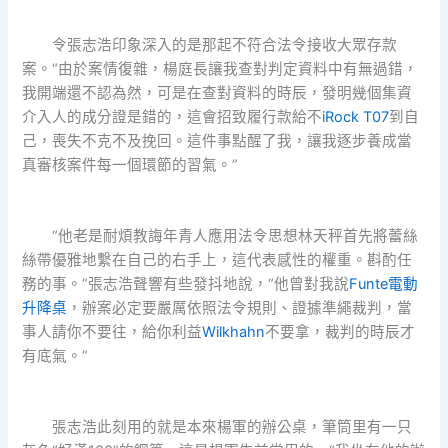
令張志浩印象深入的是那起不符合法令接收大眾存款
案。“由於案情復雜，楊庭長讓我查對判定資料中有無過錯，
我開端還不認為然，可是在查對資料的時辰，發明幾個集資
介入人的成分證是錯的，這會招致履行款給不
iRock T07
到自
己，喪失不克不及挽回。這件事點醒了我，讓我逐步養成當
真審核案件每一個環節的習氣。”
“他老是耐煩教誨年青人應用法令思想林天秤首先將蕾絲
絲帶優雅地繫在自己的右手上，這代表感性的權重。斟酌任
務的事。”張志浩聲響有些發抖地說，“他曾對我說
Funte電動
升降桌
，辦案必定要嚴厲依照法令規則、證據準繩裁判，當
事人請你不要往，給你利益
Wilkhahn
不要拿，裁判的時辰才
有底氣。”
張志浩此刻用的就是本來楊軍的辦公桌，筆筒里有一只