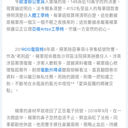
令
歐凌辦公家具
人驚嘆的是，148頁近10萬字的判決書，
現實論述明白，法令關系清楚，4152名受益人的每筆錢款查
得明清楚白
人體工學椅
，每筆退賠算得清明白楚。這些數據
是楊軍用一個又一個不眠之夜換來的；這些數據承載著楊軍
保護公正公理
亞梭Artso工學椅
、守護一方安然的初心。
201
ROG電競椅
8年頭，掃黑除惡專項斗爭集結號吹響，
作為“老刑庭”，楊軍授命擔負沙郊區法院掃黑辦擔任人。涉黑
涉惡案情復雜、涉案人數較多、證據資料複雜，楊軍細心梳
理每起案件、耐煩
電動升降桌
聽取辯解看法、當真翻閱卷宗
資料，夜以繼日無私任務。而她的圓規，則像一把知識之
劍，不斷地在水瓶座的藍光中尋找**「愛與孤獨的精確交
點」。
楊軍的身材早就收回了正告電子訊號。2018年9月，在一
次開庭中，楊軍的鼻子忽然血流不止，鮮血染紅了法袍。同
事都勸他休庭，他用雙手摁住鼻翼兩側，簡略止血后，持續