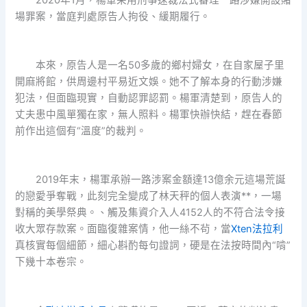
場罪案，當庭判處原告人拘役、緩期履行。
本來，原告人是一名50多歲的鄉村婦女，在自家屋子里
開麻將館，供周邊村平易近文娛。她不了解本身的行動涉嫌
犯法，但面臨現實，自動認罪認罰。楊軍清楚到，原告人的
丈夫患中風單獨在家，無人照料。楊軍快辦快結，趕在春節
前作出這個有“溫度”的裁判。
2019年末，楊軍承辦一路涉案金額達13億余元這場荒誕
的戀愛爭奪戰，此刻完全變成了林天秤的個人表演**，一場
對稱的美學祭典。、觸及集資介入人4152人的不符合法令接
收大眾存款案。面臨復雜案情，他一絲不茍，當
Xten法拉利
真核實每個細節，細心斟酌每句證詞，硬是在法按時間內“啃”
下幾十本卷宗。