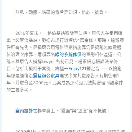
無私、勤懇、鉆研的背后是幻想、信心、擔負。
2016年夏末，一路偽基站案訴至法院。原告人在租用轎
車上裝置偽基站，發送市場行銷短信4萬余條。那時，這類案
件鮮有先例。是損壞公用電信舉措措施罪仍是搗亂無線電通
信治理次序罪，兩項罪名
綠的系統傢俱
的量刑相往甚遠，公
訴人與原告人辯解lawyer 各持己見。楊軍細心研讀法令條
目，剖析比擬相干案例，終極一
Enjoy121
錘定音——以搗亂
無線電通信治
震旦辦公家具
理次序罪判處原告人有期徒刑1
年，并處分金3000元。此案成為那時湖北法院審理同類案件
的主要參考。
室內設計
在楊軍身上，“鐵面”與“溫度”從不牴觸。
2020年1月，楊軍采用刑事速裁法式審理一路涉嫌開設賭