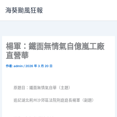
跳
海葵颱風狂報
至
主
要
內
容
楊軍：鐵面無情氣自億嵐工廠
直營華
作者:
admin
/
2026 年 3 月 20 日
原題目：鐵面無情氣自華（主題）
追記湖北荊州沙郊區法院刑庭庭長楊軍（副題）