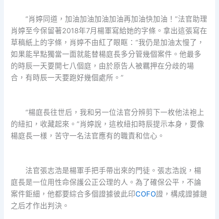
“肖婷同道，加油加油加油加油再加油快加油！”法官助理
肖婷至今保留著2018年7月楊軍寫給她的字條。拿出這張寫在
草稿紙上的字條，肖婷不由紅了眼眶：“我仍是加油太慢了，
如果能早點獨當一面就能替楊庭長多分管幾個案件。他最多
的時辰一天要開七八個庭，由於原告人被羈押在分歧的場
合，有時辰一天要跑好幾個處所。”
“楊庭長往世后，我和另一位法官分辨剪下一枚他法袍上
的紐扣，收藏起來。”肖婷說，這枚紐扣時辰提示本身，要像
楊庭長一樣，苦守一名法官應有的職責和信心。
法官張志浩是楊軍手把手帶出來的門徒。張志浩說，楊
庭長是一位用性命保護公正公理的人。為了確保公平，不論
案件鉅細，他都要綜合多個證據彼此印
COFO
證，構成證據鏈
之后才作出判決。