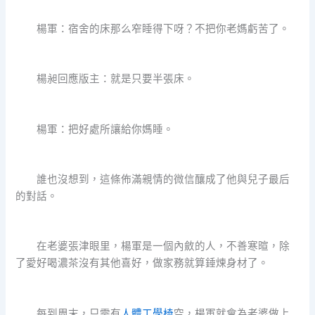
楊軍：宿舍的床那么窄睡得下呀？不把你老媽虧苦了。
楊昶回應版主：就是只要半張床。
楊軍：把好處所讓給你媽睡。
誰也沒想到，這條佈滿親情的微信釀成了他與兒子最后
的對話。
在老婆張津眼里，楊軍是一個內斂的人，不善寒暄，除
了愛好喝濃茶沒有其他喜好，做家務就算錘煉身材了。
每到周末，只需有
人體工學椅
空，楊軍就會為老婆做上