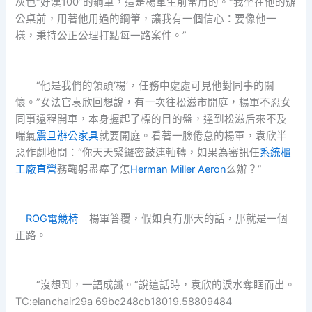
灰色“好漢100”的鋼筆，這是楊軍生前常用的。“我坐在他的辦
公桌前，用著他用過的鋼筆，讓我有一個信心：要像他一
樣，秉持公正公理打點每一路案件。”
“他是我們的領頭‘楊’，任務中處處可見他對同事的關
懷。”女法官袁欣回想說，有一次往松滋市開庭，楊軍不忍女
同事遠程開車，本身握起了標的目的盤，達到松滋后來不及
喘氣
震旦辦公家具
就要開庭。看著一臉倦怠的楊軍，袁欣半
惡作劇地問：“你天天緊鑼密鼓連軸轉，如果為審訊任
系統櫃
工廠直營
務鞠躬盡瘁了怎
Herman Miller Aeron
么辦？”
ROG電競椅
楊軍答覆，假如真有那天的話，那就是一個
正路。
“沒想到，一語成讖。”說這話時，袁欣的淚水奪眶而出。
TC:elanchair29a 69bc248cb18019.58809484