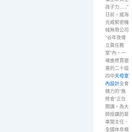
孩子力……”
日前，威海
光威緊密機
械無限公司
“谷年夜偉
立異任務
室”內，一
場進修貫徹
黨的二十屆
四中
天母室
內設計
全會
精力的“進
修會”正在
開講，為大
師授課的是
車間主任、
全國休息模