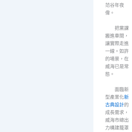
范谷年夜
偉。
把黨課
搬進車間，
讓實際走進
一線。如許
的場景，在
威海已是常
態。
面臨新
型產業化
新
古典設計
的
成長需求，
威海市總出
力構建籠罩