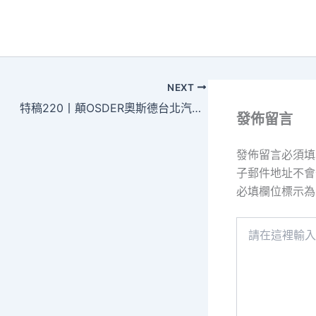
NEXT
特稿220丨顛OSDER奧斯德台北汽車峰相遇
發佈留言
發佈留言必須填
子郵件地址不會
必填欄位標示
請
在
這
裡
輸
入
內