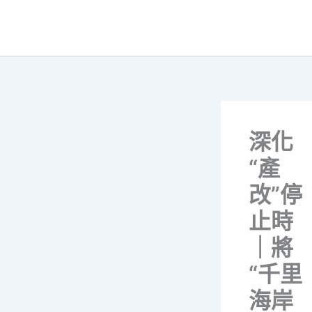
跳
至
主
要
內
容
深化
“產
改”停
止時
｜將
“千里
海岸