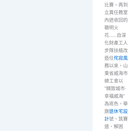
比賽，再到
立異任務室
內迸收回的
聰明火
花……自深
化財產工人
步隊扶植改
造任
侘寂風
務以來，山
東省威海市
總工會以
“精致城市·
幸福威海”
為底色，舉
旗
退休宅設
計
號、筑賽
道、解困