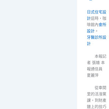
日式住宅設
計
這時，咖
啡館內
會所
設計
。
牙醫診所設
計
本報記
者 張嬙 本
報通信員
夏麗萍
從車間
里的活潑黨
課，到財產
鏈上的技巧