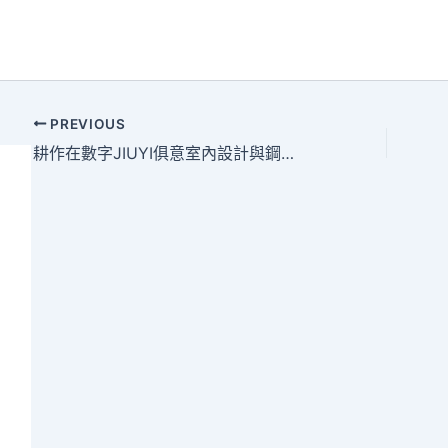
PREVIOUS
耕作在數字JIUYI俱意室內設計與鋼筋間的“鐵玫瑰”