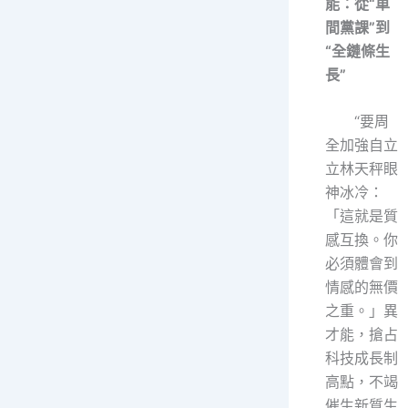
能：從“車
間黨課”到
“全鏈條生
長”
“要周
全加強自立
立林天秤眼
神冰冷：
「這就是質
感互換。你
必須體會到
情感的無價
之重。」異
才能，搶占
科技成長制
高點，不竭
催生新質生