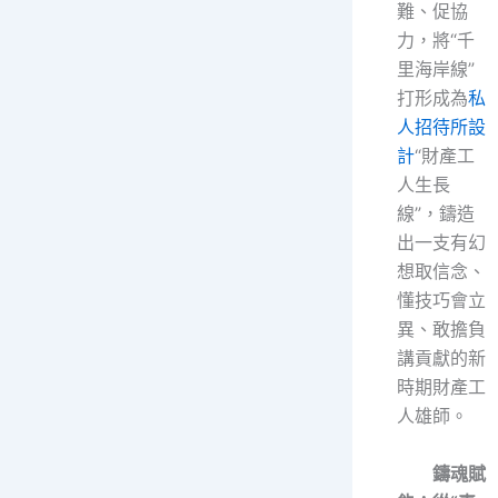
難、促協
力，將“千
里海岸線”
打形成為
私
人招待所設
計
“財產工
人生長
線”，鑄造
出一支有幻
想取信念、
懂技巧會立
異、敢擔負
講貢獻的新
時期財產工
人雄師。
鑄魂賦