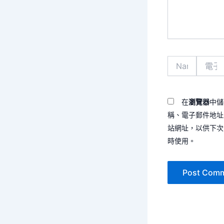
容...
Name*
電
子
郵
件
地
在
瀏覽器
中儲
址
稱、電子郵件地址
*
站網址，以供下次
時使用。