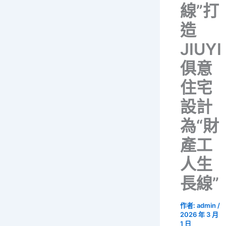
線”打
造
JIUYI
俱意
住宅
設計
為“財
產工
人生
長線”
作者:
admin
/
2026 年 3 月
1 日