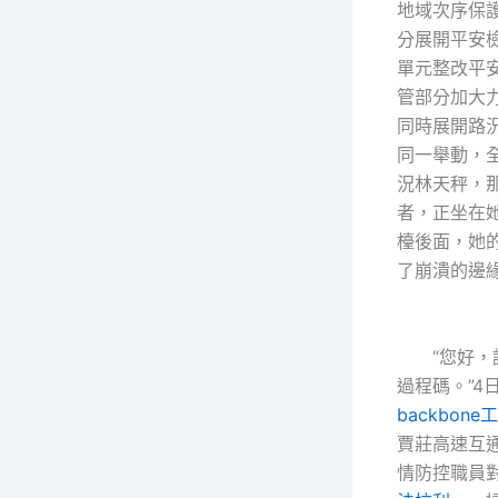
地域次序保
分展開平安
單元整改平
管部分加大
同時展開路
同一舉動，
況林天秤，
者，正坐在
檯後面，她
了崩潰的邊
“您好，請
過程碼。”4
backbone
賈莊高速互
情防控職員