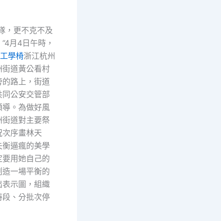
，更不克不及
”4月4日午時，
de工學椅
浙江杭州
洲街道黃公看村
旁的路上，街道
共同公安交管部
領導。為做好風
洲街道對主要祭
況次序畫林天
失衡逼瘋的美學
定要用她自己的
創造一場平衡的
出表示圖，組織
時段、分批次停