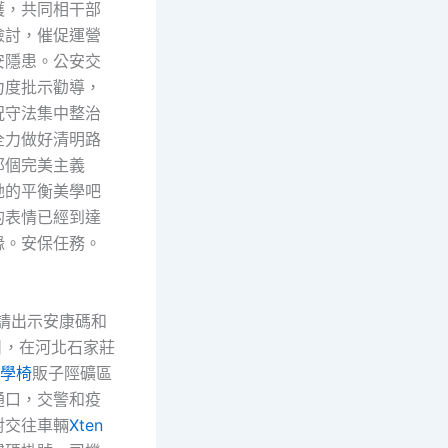
護，共同相干部
檢討，催促運營
安隱患。公安交
力度批示勸導，
況守法集中整治
全力做好清明路
那個完美主義
她的平衡美學吧
的表情已經到達
緣。安保任務。
出示安康碼和
日，在河北石家莊
工學椅
販子陘礦區
通口，交警和疫
對交往車輛
Xten