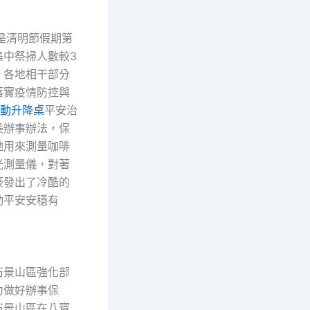
清明節假期第
集中祭掃人數較3
。各地相干部分
落實疫情防控與
y電動升降桌
平安治
美辦事辦法，保
她用來測量咖啡
光測量儀，對著
豪發出了冷酷的
動平安安穩有
景山區強化部
力做好辦事保
石景山區在八寶