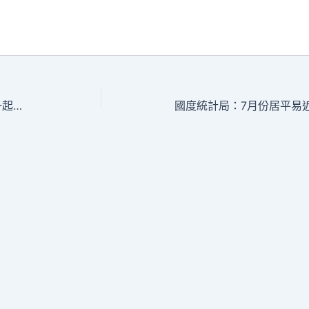
亞細安american誓詞繼續秀傳醫院健檢一起配合應對疫情