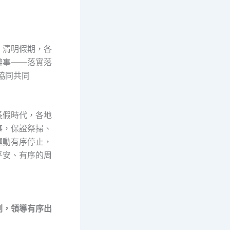
清明假期，各
辦事——落實落
協同共同
假時代，各地
事，保證祭掃、
運動有序停止，
平安、有序的周
，領導有序出