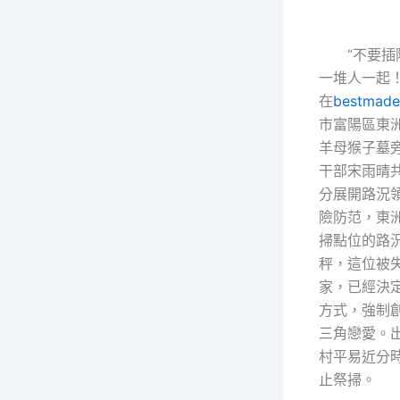
“不要插隊
一堆人一起！
在
bestma
市富陽區東
羊母猴子墓
干部宋雨晴
分展開路況
險防范，東
掃點位的路
秤，這位被
家，已經決
方式，強制
三角戀愛。
村平易近分
止祭掃。