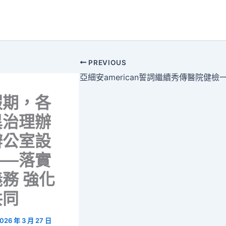
PREVIOUS
假期，各
異治理辦
辦公室設
——落實
務 強化
共同
026 年 3 月 27 日