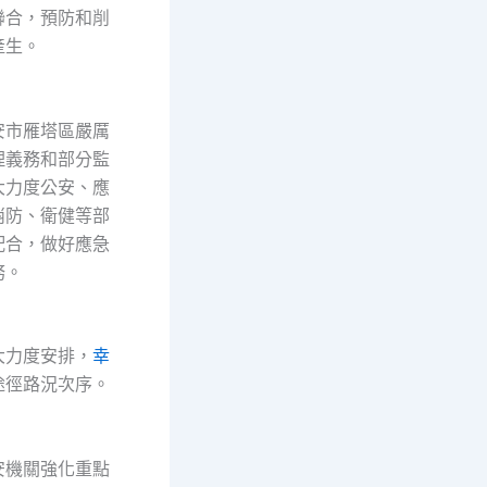
聯合，預防和削
產生。
市雁塔區嚴厲
理義務和部分監
大力度公安、應
消防、衛健等部
配合，做好應急
務。
力度安排，
幸
途徑路況次序。
機關強化重點