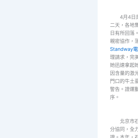
4月4日是
二天，各地
日有所回落
親密協作，
Standwa
理請求，完
她迅速拿起
因含量的激
門口的牛土
警告。證運
序。
北京市石
分協同，全
證。本年，