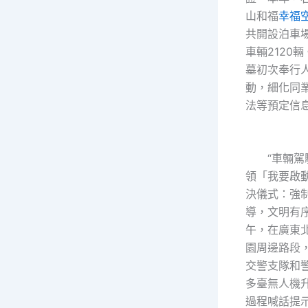
山和福
幸福
共開設泊車場
車輛2120
墓初次奉行
動，細化同
法等預定信
“車輛駕駛
領「我要啟
決儀式：強
導，文明有序
午，在廣東
園周邊路段
交警支隊和
多臺無人機
過程喊話提