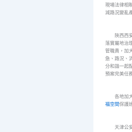
現場法律相
減路況變亂
陜西西安
落實屬地治
管職責，加
急、路況、
分和諧一起
預案完美任
各地加大
福空間
保護
天津公安