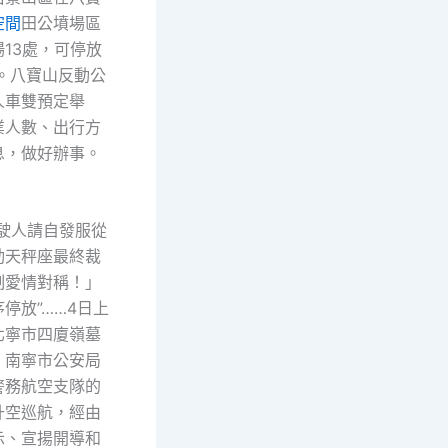
空間
田公墳場區
13處，可停放
輛。八寶山反動公
人車雙預定舉
業人數、出行方
息，做好辦事。
人請自發服從
動天秤座最終裁
制愛情對稱！」
停放”……4日上
北寧市四廈嶺墓
，南寧市公安局
警務航空支隊的
升空巡航，經由
示、宣揚開導和