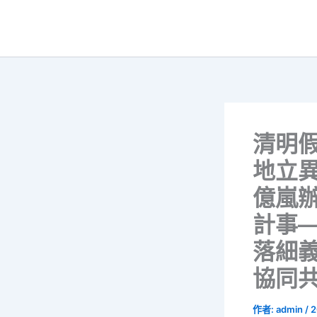
跳
至
主
要
內
容
清明
地立
億嵐
計事
落細義
協同
作者:
admin
/
2