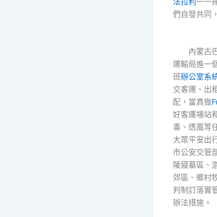
法拉利
一一
們自發共同
內蒙古巴
運輸局進一
班
辦公室系
交客運、出
配，當真做
好客運場站
毒、透風等
大眾平安出
市公安交管
陵寢墓區、
郊區、鄉村
判制訂落實
辦法措施。