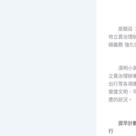
原題目：
地立異治理
細義務 強化
清明小長
立異治理辦
出行等各項
營建文明、
遭的狀況。
提早計劃
行