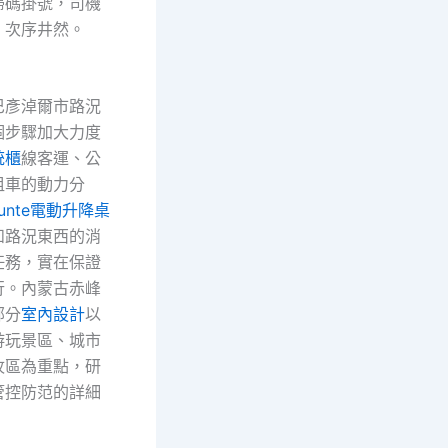
掃碼掛號，司機
，次序井然。
彥淖爾市路況
個步驟加大力度
統櫃
線客運、公
租車的動力分
Funte電動升降桌
和路況東西的消
任務，實在保證
行。內蒙古赤峰
部分
室內設計
以
游玩景區、城市
牧區為重點，研
管控防范的詳細