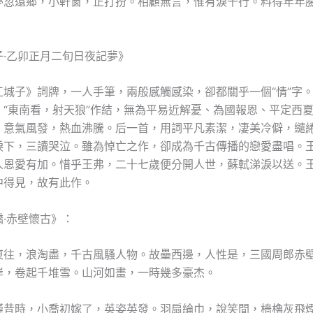
夢忽還鄉，小軒窗，正打扮。相顧無言，惟有淚千行。料得年年
。
子·乙卯正月二旬日夜記夢》
江城子》詞牌，一人手筆，兩般感觸感染，卻都關乎一個“情”字
，“東南看，射天狼”作結，無為平易近解憂、為國報恩、平定西
，意氣風發，熱血沸騰。后一首，用詞平凡素潔，凄美冷僻，繾
淚下，三讀哭泣。雖為悼亡之作，卻成為千古傳播的戀愛盡唱。
人恩愛有加。惜乎王弗，二十七歲便分開人世，蘇軾涕淚以送。
中得見，故有此作。
嬌·赤壁懷古》：
東往，浪淘盡，千古風騷人物。故壘西邊，人性是，三國周郎赤
岸，卷起千堆雪。山河如畫，一時幾多豪杰。
瑾昔時，小喬初嫁了，英姿英發。羽扇綸巾，說笑間，檣櫓灰飛