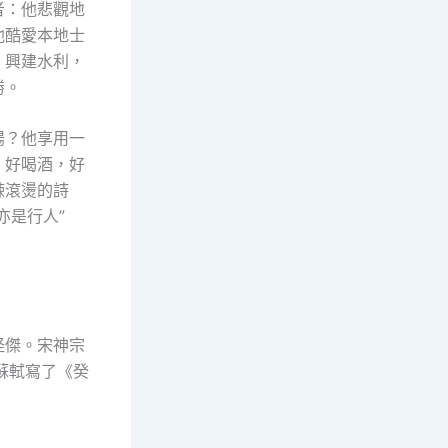
者：他悲觀地
他酷愛本地士
，興建水利，
勝。
揚？他享用一
，好喝酒，好
辣滾燙的詩
亦是行人”
怪傑。宋神宗
蘇軾寫了《癸