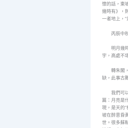
懷的話，東坡
幾時有》，
一者地上，
丙辰中
明月幾
宇，高處不
轉朱閣
缺，此事古
我們可
篇：月亮是
現，是天的“
坡在醉意昏
世。很多蘇