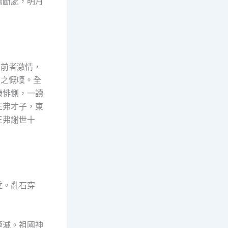
腸斷處，明月
。前者激情，
夏之慨嘆。全
綣悱惻，一讀
王弗才子，東
王弗謝世十
壁。亂石穿
煙滅。祖國神