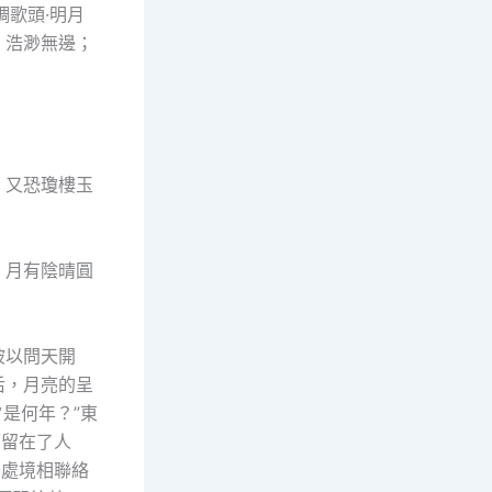
調歌頭·明月
，浩渺無邊；
，又恐瓊樓玉
，月有陰晴圓
坡以問天開
后，月亮的呈
夕是何年？”東
而留在了人
其處境相聯絡