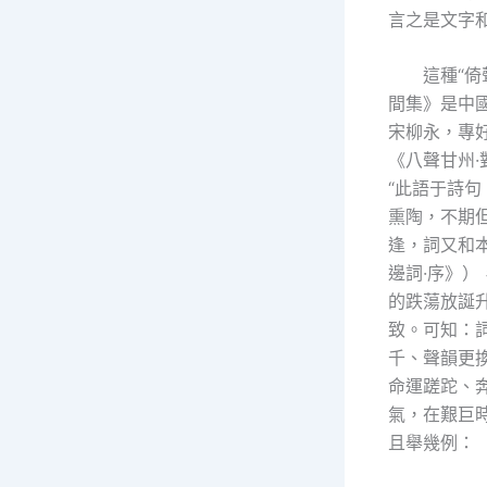
言之是文字
這種“
間集》是中
宋柳永，專
《八聲甘州
“此語于詩
熏陶，不期
逢，詞又和
邊詞·序》
的跌蕩放誕
致。可知：
千、聲韻更
命運蹉跎、
氣，在艱巨
且舉幾例：