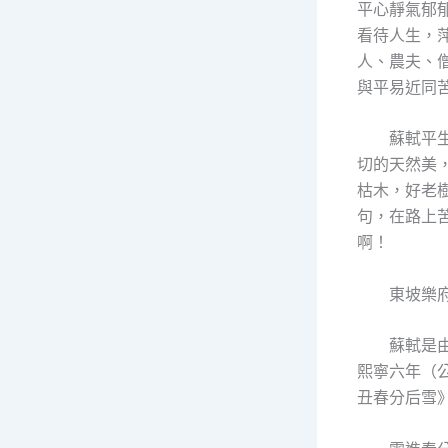
平心靜氣郁
看待人生，
人、農夫、
與平易近同
蘇軾平
切的天然美
枯木，好老
句，在路上
啊！
東坡樂
蘇軾是
熙寧六年（公
丑春分后雪