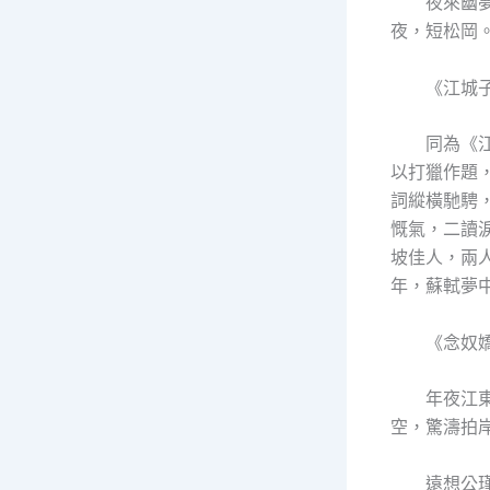
夜來幽
夜，短松岡
《江城
同為《
以打獵作題
詞縱橫馳騁
慨氣，二讀
坡佳人，兩
年，蘇軾夢
《念奴
年夜江
空，驚濤拍
遠想公