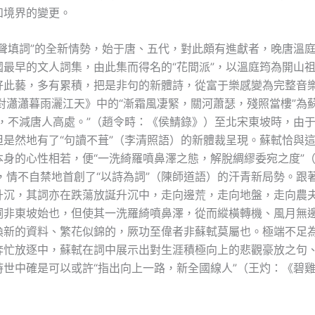
和境界的變更。
倚聲填詞”的全新情勢，始于唐、五代，對此頗有進獻者，晚唐溫
國最早的文人詞集，由此集而得名的“花間派”，以溫庭筠為開山
好此藝，多有累積，把是非句的新體詩，從富于樂感變為完整音
·對瀟瀟暮雨灑江天》中的“漸霜風凄緊，關河蕭瑟，殘照當樓”為
句，不減唐人高處。”（趙令畤：《侯鯖錄》）至北宋東坡時，由
但是然地有了“句讀不葺”（李清照語）的新體裁呈現。蘇軾恰與
本身的心性相若，便“一洗綺羅噴鼻澤之態，解脫綢繆委宛之度”
），情不自禁地首創了“以詩為詞”（陳師道語）的汗青新局勢。跟
升沉，其詞亦在跌蕩放誕升沉中，走向邊荒，走向地盤，走向農
詞非東坡始也，但使其一洗羅綺噴鼻澤，從而縱橫轉機、風月無
換新的資料、繁花似錦的，厥功至偉者非蘇軾莫屬也。極端不足
奔忙放逐中，蘇軾在詞中展示出對生涯積極向上的悲觀豪放之句
時世中確是可以或許“指出向上一路，新全國線人”（王灼：《碧