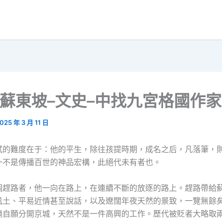
”蘇東坡–文史–中找九宮格國作
025 年 3 月 11 日
軾的難度在于：他的平生，除往孩提時期，成名之后，凡落筆，
一不是傳播百世的神品宏構，此絕代未有者也。
個趕路者，他一向在路上，在連續不斷的放逐的路上。趕路帶給
風土、平易近情甚至說話，以及遼闊年夜天然的景致，一覽無餘
謫自願分開京城，天然不是一件高興的工作。歷代被貶者大略取