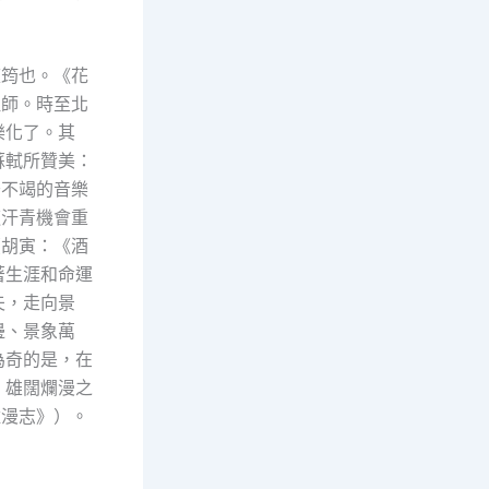
庭筠也。《花
祖師。時至北
樂化了。其
蘇軾所贊美：
于不竭的音樂
這汗青機會重
（胡寅：《酒
著生涯和命運
夫，走向景
邊、景象萬
為奇的是，在
、雄闊爛漫之
雞漫志》）。