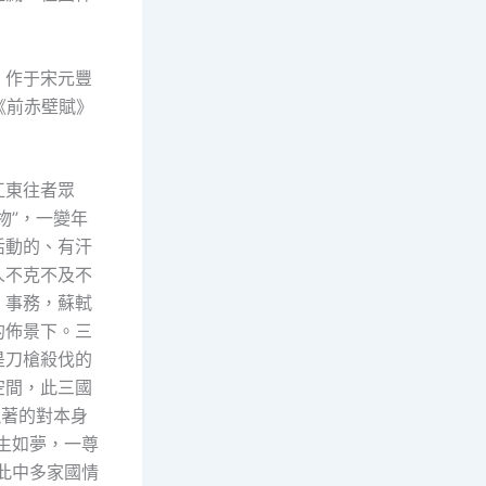
，作于宋元豐
《前赤壁賦》
江東往者眾
物”，一變年
活動的、有汗
人不克不及不
、事務，蘇軾
的佈景下。三
是刀槍殺伐的
空間，此三國
襯著的對本身
生如夢，一尊
此中多家國情