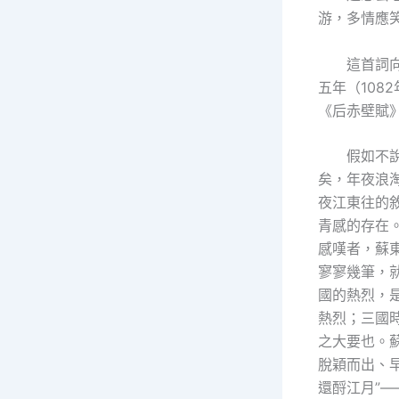
游，多情應
這首詞
五年（108
《后赤壁賦
假如不
矣，年夜浪
夜江東往的
青感的存在
感嘆者，蘇
寥寥幾筆，
國的熱烈，
熱烈；三國
之大要也。
脫穎而出、
還酹江月”