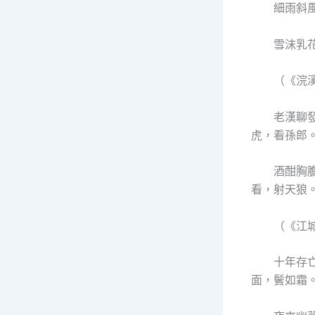
細雨斜
雪沫乳
（《浣
老漢聊
虎，看孫郎
酒酣胸
看，射天狼
（《江
十年存
面，鬢如霜