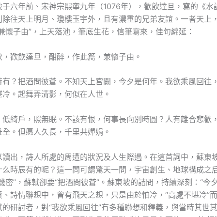
于六年前、宋神宗熙寧九年（1076年），歡飲達旦，寫的《水
則除往天上明月、瓊樓玉宇外，且有濃重的兄弟友誼。一者天上
“兼懷子由”，上天落池，筆底生花，信筆寫來，佳句綿延：
秋，歡飲達旦，酣醉，作此篇，兼懷子由。
時有？把酒問彼蒼。不知天上宮闕，今夕是何年。我欲乘風回往
堪冷。起舞弄清影，何似在人世。
，低綺戶，照無眠。不該有恨，何事長向別時圓？人有離合悲歡
難全。但愿人久長，千里共嬋娟。
以讀出，詩人所處的周遭的狀況及人生際遇。在這首詞中，蘇東
什么時辰有的呢？這一問可謂驚天一問，宇宙創生、地球構成之
機密”，蘇軾卻要“把酒問彼蒼”。蘇東坡的詰問，持續深刻：“今
黃、詩情聯想中，曾有飛天之想，只是由於怕冷，“高處不堪冷”
軾的研討者，對“我欲乘風回往”有多種聯想和釋義，與當時其世