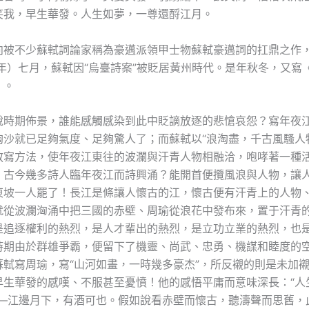
笑我，早生華發。人生如夢，一尊還酹江月。
向被不少蘇軾詞論家稱為豪邁派領甲士物蘇軾豪邁詞的扛鼎之作
2年）七月，蘇軾因“烏臺詩案”被貶居黃州時代。是年秋冬，又寫
》。
說時期佈景，誰能感觸感染到此中貶謫放逐的悲愴哀怨？寫年夜
淘沙就已足夠氣度、足夠驚人了；而蘇軾以“浪淘盡，千古風騷人
敘寫方法，使年夜江東往的波瀾與汗青人物相融洽，咆哮著一種
。古今幾多詩人臨年夜江而詩興涌？能開首便攬風浪與人物，讓
東坡一人罷了！長江是條讓人懷古的江，懷古便有汗青上的人物
就從波瀾洶涌中把三國的赤壁、周瑜從浪花中發布來，置于汗青
是追逐權利的熱烈，是人才輩出的熱烈，是立功立業的熱烈，也
時期由於群雄爭霸，便留下了機靈、尚武、忠勇、機謀和睦度的
蘇軾寫周瑜，寫“山河如畫，一時幾多豪杰”，所反襯的則是未加
早生華發的感嘆、不服甚至憂憤！他的感悟平庸而意味深長：“人
——江邊月下，有酒可也。假如說看赤壁而懷古，聽濤聲而思舊，