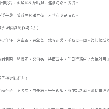
風作曉冷，淡煙疏柳媚晴灘，進淮清洛漸漫漫。
花浮午盞，蓼茸蒿筍試春盤，人世有味是清歡。
溪沙·細雨斜風作曉冷》）
發少年狂，左牽黃，右擎蒼，錦帽貂裘，千騎卷平岡。為報傾城
。
膽尚倒閉，鬢微霜，又何妨！持節云中，何日遣馮唐？會挽雕弓
。
城子·密州出獵》）
亡兩茫茫，不考慮，自難忘。千里孤墳，無處話凄涼。縱使重逢
。