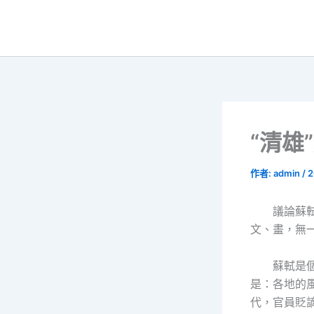
跳
至
主
要
內
容
“清雄
作者:
admin
/
2
議論蘇
文、畫，無
蘇軾是
是：各地的
代，官員貶