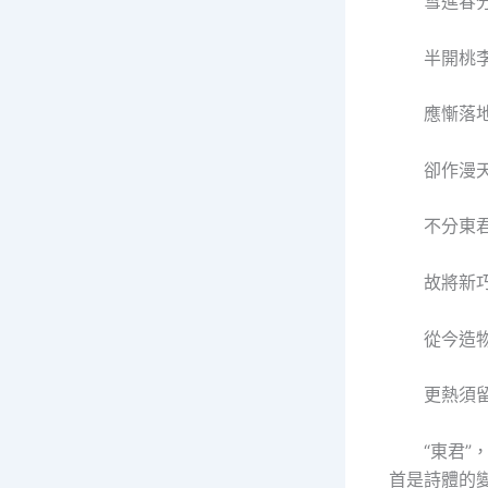
雪進春
半開桃
應慚落
卻作漫
不分東
故將新
從今造
更熱須
“東君
首是詩體的