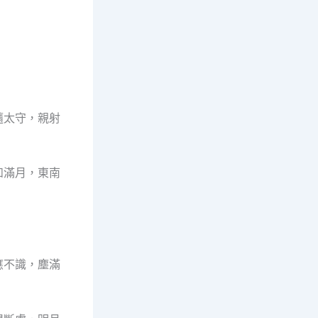
隨太守，親射
如滿月，東南
應不識，塵滿