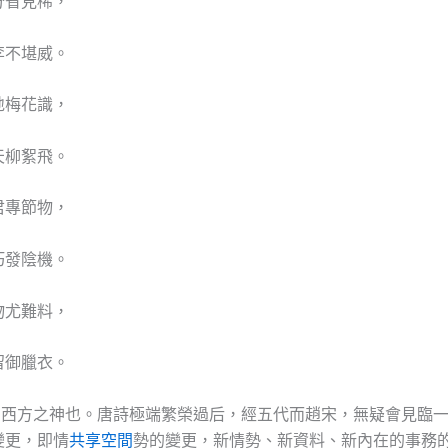
分省見稀，
李不堪威。
地梅花識，
天柳絮飛。
君專節物，
巧發陰機。
物尤難料，
留御臘衣。
”，西方之神也。唐詩極端繁榮過后，經五代而趙宋，無疑會見臨
變更，即情
共享空間
勢的變更，新情勢、新資料、新內在的事務