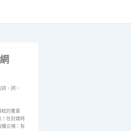
家網
則詩、詞、
蘇軾的驚喜
矣！在封建時
兩種立場：有