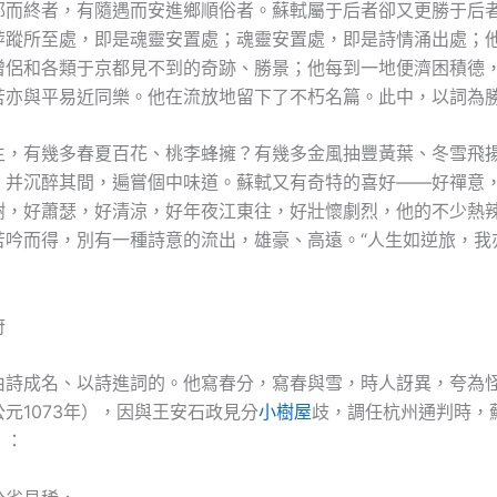
郁而終者，有隨遇而安進鄉順俗者。蘇軾屬于后者卻又更勝于后
萍蹤所至處，即是魂靈安置處；魂靈安置處，即是詩情涌出處；
僧侶和各類于京都見不到的奇跡、勝景；他每到一地便濟困積德
苦亦與平易近同樂。他在流放地留下了不朽名篇。此中，以詞為
生，有幾多春夏百花、桃李蜂擁？有幾多金風抽豐黃葉、冬雪飛
，并沉醉其間，遍嘗個中味道。蘇軾又有奇特的喜好——好禪意
樹，好蕭瑟，好清涼，好年夜江東往，好壯懷劇烈，他的不少熱
苦吟而得，別有一種詩意的流出，雄豪、高遠。“人生如逆旅，我
府
由詩成名、以詩進詞的。他寫春分，寫春與雪，時人訝異，夸為
元1073年），因與王安石政見分
小樹屋
歧，調任杭州通判時，
》：