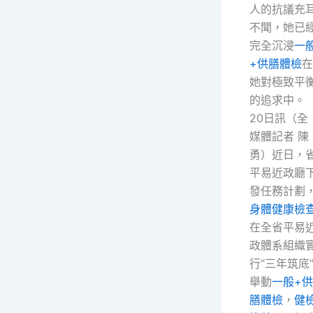
人的抗議充
不聞，她已
完全沉浸
一
+供膳體檢
在
她對極致平
的追求中。
20日訊（全
媒體記者 陳
勇）近日，
平易近政廳
發任務計劃
身體健康檢
在全省平易
政體系組織
行“三年筑底
舉動
一般+供
膳體檢
，
健