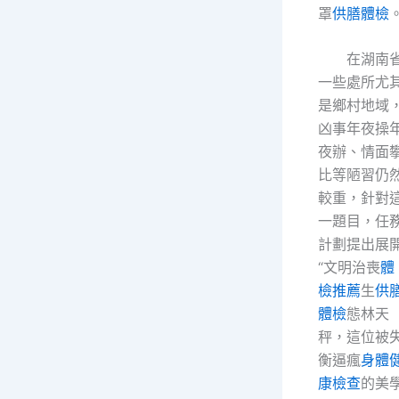
罩
供膳體檢
在湖南
一些處所尤
是鄉村地域
凶事年夜操
夜辦、情面
比等陋習仍
較重，針對
一題目，任
計劃提出展
“文明治喪
體
檢推薦
生
供
體檢
態林天
秤，這位被
衡逼瘋
身體
康檢查
的美