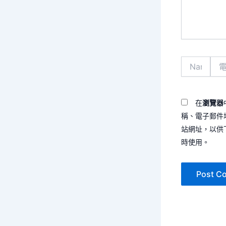
容...
Name*
電
子
郵
件
地
在
瀏覽器
址
稱、電子郵件
*
站網址，以供
時使用。