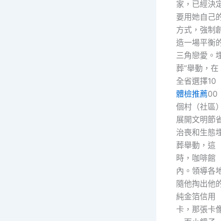
家，已經決
要用她自己
方式，強制
造一場平衡
三角戀愛。
葬”舉動，在
全省選擇10
體檢推薦
00
個村（社區
展開文明節
治喪和生態
葬舉動，這
時，咖啡館
內。領導各
隨他掏出他
純金箔信用
卡，那張卡