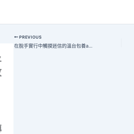
PREVIOUS
在脫手實行中觸摸迷信的溫台包養app度
平
政
傳