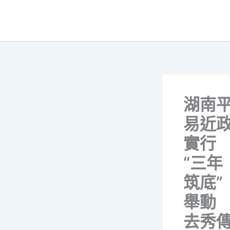
跳
至
主
要
內
容
湖南
易近
實行
“三年
筑底”
舉動
去秀