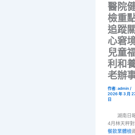
醫院
檢重
追蹤
心窘
兒童
利和
老辦
作者:
admin
/
2026 年 3 月 2
日
湖南日
4月林天秤對
餐飲業體檢