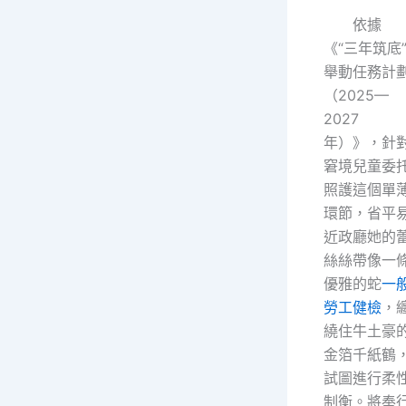
依據
《“三年筑底
舉動任務計
（2025—
2027
年）》，針
窘境兒童委
照護這個單
環節，省平
近政廳她的
絲絲帶像一
優雅的蛇
一
勞工健檢
，
繞住牛土豪
金箔千紙鶴
試圖進行柔
制衡。將奉