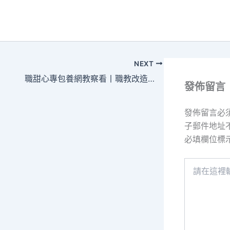
NEXT
職甜心專包養網教察看丨職教改造再進級 新亮點是什么
發佈留言
發佈留言必
子郵件地址
必填欄位標
請
在
這
裡
輸
入
內