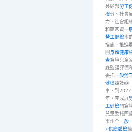
兼顧部
勞工
檢
分、社會
力、社會組
和慈悲資
一
勞工健檢
本
措施，推進
開
身體健康
查
窘境兒童
庭監護評價
委托
一般勞
健檢
照護辦
事，到2027
年，完成展
工健檢
開窘
兒童委托照
市州全
一般
+供膳體檢
籠