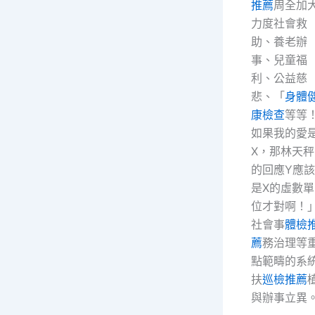
推薦
周全加
力度社會救
助、養老辦
事、兒童福
利、公益慈
悲、「
身體
康檢查
等等
如果我的愛
X，那林天秤
的回應Y應該
是X的虛數單
位才對啊！
社會事
體檢
薦
務治理等
點範疇的系
扶
巡檢推薦
與辦事立異