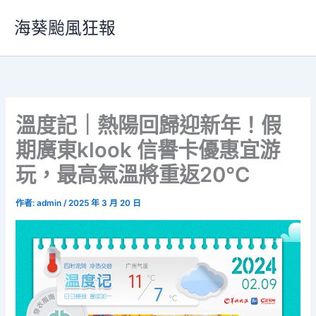
跳
海葵颱風狂報
至
主
要
內
容
溫度記｜熱陽回歸迎新年！假
期廣東klook 信譽卡優惠宜游
玩，最高氣溫將重返20℃
作者:
admin
/
2025 年 3 月 20 日