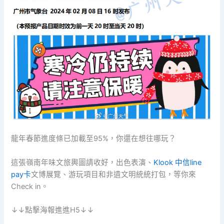
龍年春節進度條已加載至95%，你還在想往哪玩？
這張嶺南年味文旅輿圖請收好，出色表演、
Klook 中信line
pay卡
文博展覽、游玩項目和非遺文明統統打包，等你來
Check in。
↓↓點擊海報進進H5↓↓