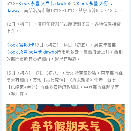
5℃～
Klook 永豐 大戶卡 dawho
9℃
Klook 永豐 大衛卡
daway
，南部沿海市縣13℃～16℃，其余市縣9℃～13℃。
12日（初三），廣東年夜部門市縣晴到多云，各地氣溫持續
上升。
Klook 富邦J卡
13日（初四）-14日（初五），廣東年夜部
Klook 永豐 大戶卡 dawho
門市縣多云，氣溫持續上升，西部
的部門市縣有零碎細雨，遲早有輕霧。
15日（初六）-17日（初八），受弱冷空氣影響，東南部市縣
陰天有細雨，其余【古代感情】《歲末新婚》作者：蘇七
【已結束+番外】市縣多云轉疏散細雨，中西部市縣遲早有
（輕）霧。