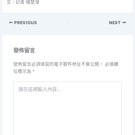
文｜記者 楊楚瀅
PREVIOUS
NEXT
發佈留言
發佈留言必須填寫的電子郵件地址不會公開。
必填欄
位標示為
*
請
在
這
裡
輸
入
內
容...