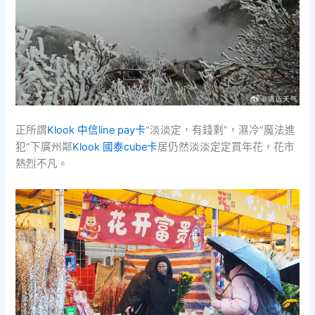
正所謂
Klook 中信line pay卡
“淡淡定，有錢剩”，濕冷“魔法進
犯”下廣州鄰
Klook 國泰cube卡
居仍然淡淡定定買年花，花市
熱烈不凡。