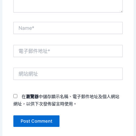
Name*
電
子
郵
件
網
地
站
址
網
*
址
在
瀏覽器
中儲存顯示名稱、電子郵件地址及個人網站
網址，以供下次發佈留言時使用。