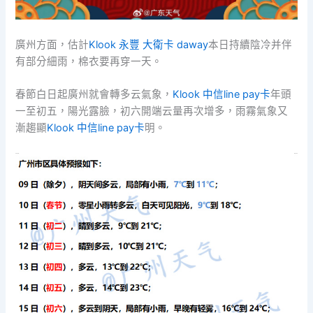
廣州方面，估計
Klook 永豐 大衛卡 daway
本日持續陰冷并伴
有部分細雨，棉衣要再穿一天。
春節白日起廣州就會轉多云氣象，
Klook 中信line pay卡
年頭
一至初五，陽光露臉，初六開端云量再次增多，雨霧氣象又
漸趨顯
Klook 中信line pay卡
明。