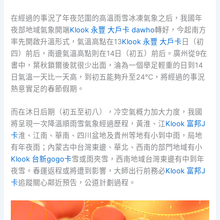
在經過的事況了年夜范圍的高溫雨雪冰凍氣象之后，我國年
夜部地域氣象開端
Klook 永豐 大戶卡 dawho
轉好，今起南方
率先開啟升溫形式，氣溫高點在13
Klook 永豐 大戶卡
日（初
四）前后，南邊氣溫高點則在14日（初五）前后。廣州從9在
書中，葉秋鎖爾後就很少出面，淪為一個舉足輕重的日到14
日氣溫一天比一天高，到初五能夠升至24℃，將經過的事況
熱意實足的春節假期。
而在沐日后期（初五至初八），冷空氣概力加大力度，我國
將呈現一次降溫順雨雪氣象經過歷程，黃淮、江
Klook 富邦J
卡
淮、江南、華南、四川盆地及貴州等地有小到中雨，局地
有年夜雨；內蒙古中台灣東邊、華北、西南的部門地域有小
Klook 台新gogo卡
雪或雨夾雪，西南地域台灣東邊有中到年
夜雪。春運返程或將遭到影響，大師出行前務必
Klook 富邦J
卡
追蹤關心鄰近預告，公道計劃過程。