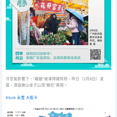
冷空氣影響下，“雞腿”被凍得硬邦邦，昨日（2月8日）凌
晨，清遠連山金子山頂“銀花”再現。
Klook 永豐 大衛卡