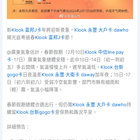
新
Klook 富邦J卡
年將迎新景象，
Klook 永豐 大戶卡 dawho
陽光返粵過春
Klook 富邦J卡
節！
@廣東氣象估計，春節假期（2月10日
Klook 中信line pay
卡
-17日）廣東氣象總體安穩，此中10日-14日（初一到初
五）多云間晴，氣溫慢慢上升，遲早氣溫低，
Klook 台新
gogo卡
日夜溫差
Klook 永豐 大衛卡 daway
加年夜；15日-17
日（初六到初八）受弱冷空氣影響，部門市縣有細雨和
（輕）霧，氣溫小幅降落。
春節假期總體合適出行，但仍需
Klook 永豐 大戶卡 dawho
持
續留
Klook 台新gogo卡
意保熱和路況平安。
詳細預告：