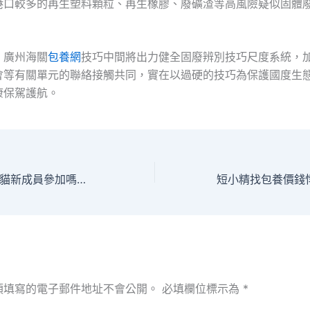
港口較多的再生塑料顆粒、再生橡膠、廢礦渣等高風險疑似固體
，廣州海關
包養網
技巧中間將出力健全固廢辨別技巧尺度系統，
會等有關單元的聯絡接觸共同，實在以過硬的技巧為保護國度生
康保駕護航。
會一包養經歷有熊貓新成員參加嗎？廣州動物園回應→
須填寫的電子郵件地址不會公開。
必填欄位標示為
*