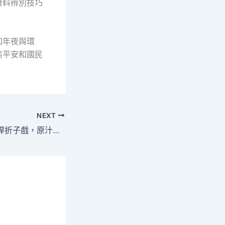
廢料辨別技巧
加年夜與環
態平安和國民
NEXT
短小精找包養價錢悍折子戲，原汁原味饗劇迷