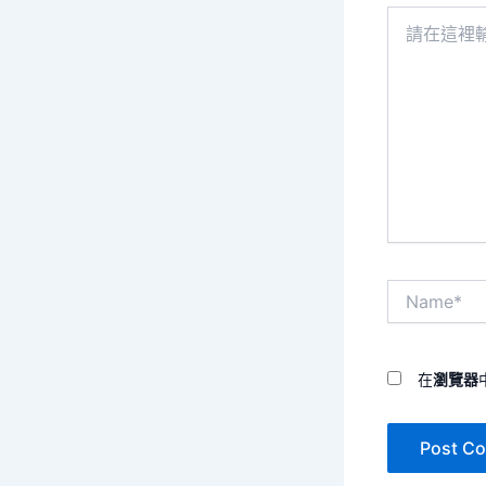
請
在
這
裡
輸
入
內
容...
Name*
在
瀏覽器