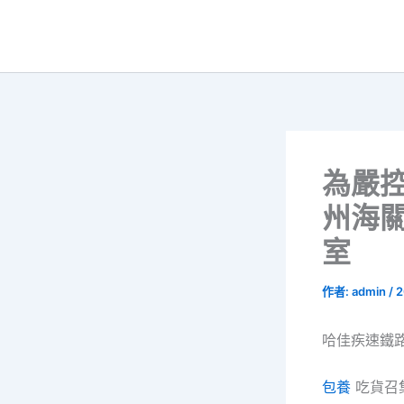
跳
至
主
要
內
容
為嚴控
州海
室
作者:
admin
/
2
哈佳疾速鐵
包養
吃貨召