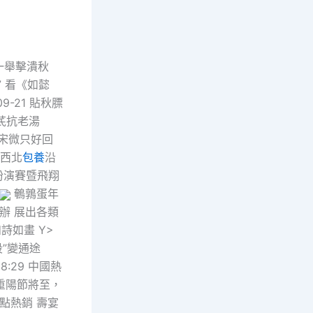
 一舉擊潰秋
7 看《如懿
9-21 貼秋膘
黃芪抗老湯
宋微只好回
國西北
包養
沿
扮演賽暨飛翔
鵪鶉蛋年
辦 展出各類
詩如畫 Y>
”變通途
38:29 中國熱
 重陽節將至，
糕點熱銷 壽宴