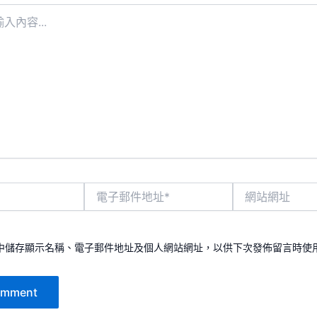
電
網
子
站
郵
網
件
址
地
中儲存顯示名稱、電子郵件地址及個人網站網址，以供下次發佈留言時使
址
*