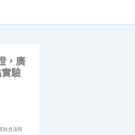
證，廣
點實驗
上 賞秋合法時