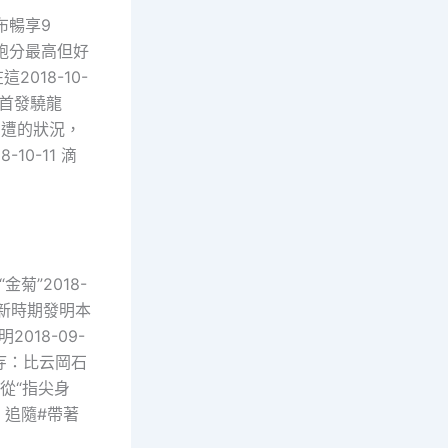
發布暢享9
機能跑分最高但好
2018-10-
12 首發驍龍
周遭的狀況，
10-11 滴
菊”2018-
新時期發明本
018-09-
窟寺：比云岡石
 從“指尖身
羅 追隨#帶著