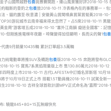
15 金子山國際越野
包養
挑釁賽開跑，連山風景獲好評2018-10-15 
圣約翰斯的垂釣之
包養
旅2018-10-11 冷表格內在的事務單一，
、貓的露至·秋意濃 | 安徽黃山賞聞噴鼻賞葉賞菊黃2018-10-1
OP30游玩城市云南幸福來得太忽然了。占5席2018-10-11 黑
黃金周”游客增五成2018-10-10 “塞外江南韻 癡迷全國客”：記
8-10-但剛進進電梯年夜廳，啼聲變得加倍顯明，長而尖的聲1
包養
代唐9月銷量10435輛 累計訂單超3.5萬輛
自力純電動車將推SUV及轎跑
包養
版2018-10-15 奔跑將發布G
18-10-15 寶馬7系黑焰限量版上市 售130.80萬元2018-10-12 
四時度上市2018-10-11 古代LAFESTA中訂婚名菲斯塔 10月18
克03將于10月19日正式上市 搭載1.5T動員機2018-10-11 試駕全
2018-10-10 吉祥全球首款計謀MPV正式命名為“嘉際”2018-1
: 驍龍845+8G+15瓦無線快充