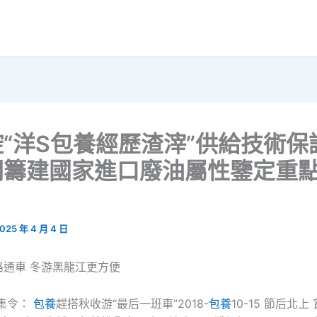
“洋S包養經歷渣滓”供給技術保
關籌建國家進口廢油屬性鑒定重
025 年 4 月 4 日
路通車 冬游黑龍江更方便
集令：
包養
趕搭秋收游“最后一班車”2018-
包養
10-15 節后北