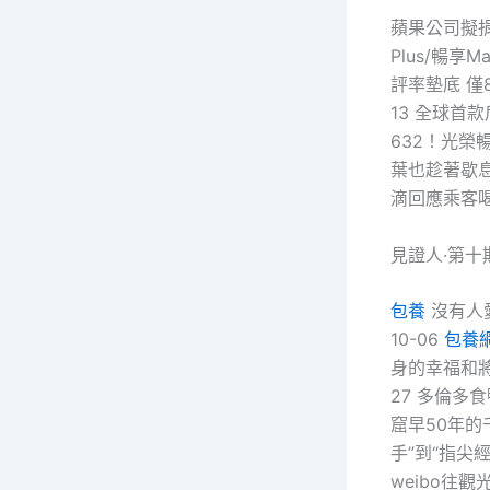
蘋果公司擬捐
Plus/暢享
評率墊底 僅8
13 全球首
632！光榮
葉也趁著歇息的
滴回應乘客喝
見證人·第十
包養
沒有人愛
10-06
包養
身的幸福和將來
27 多倫多
窟早50年的千
手”到“指尖經
weibo往觀