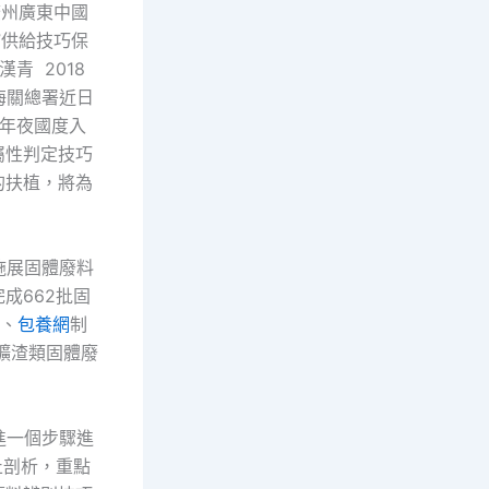
廣州廣東中國
”供給技巧保
青 2018
，海關總署近日
年夜國度入
屬性判定技巧
的扶植，將為
施展固體廢料
成662批固
批、
包養網
制
噸礦渣類固體廢
進一個步驟進
止剖析，重點