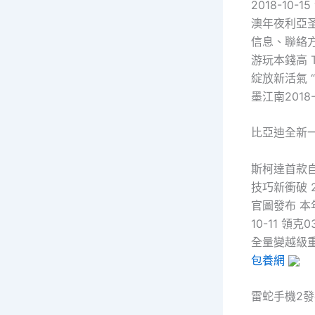
2018-10-
澳年夜利亞
信息、聯絡方法
游玩本錢高 T
綻放新活氣 “
墨江南201
比亞迪全新一
斯柯達首款
技巧新衝破 20
官圖發布 本年
10-11 領
全量變越級重生
包養網
雷蛇手機2發布