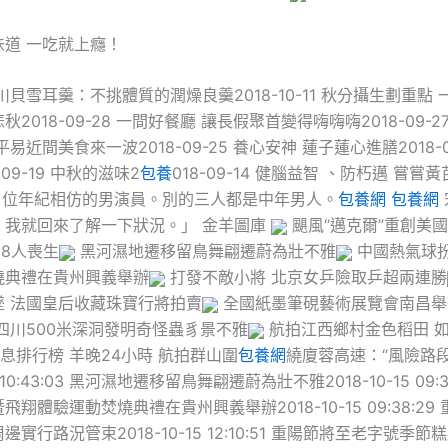
味道 一吃就上癮！
貝雪耳羹：不挑體質的潤燥良羹2018-10-11 秋分攝生劃重點
2018-09-28 一間好餐廳 讓長假聚首變得嗨嗨嗨2018-09-2
易近間美食來一波2018-09-25 養心安神 蓮子蓮心進膳2018-0
-09-19 中秋的滋味2
包養
018-09-14 健腦益智 、防朽邁 嘗嘗
9-12 位年紀相仿的男演員。別的三人都是中年男人。
包養網
包養網
，我就回來了解一下狀況。」 金羊圖庫
颶風“邁克爾”重創美
18人喪生
黑河濕地遷移留鳥舞翩遷蔚為壯不雅
中國熱氣球
燒典禮在貴州興義舉辦
打發不敵小將 北京女乒險取乒超兩連勝
墜 法國皇后收藏珠寶行將拍賣
全國紙墨筆硯藝術展覽會南昌舉
四川500米深洞發明奇怪蟲豸景不雅
航拍江西鄉村金色稻田 如
息排行榜 羊晚24小時 航拍群山圍
包養網
繞廈蓉高速：“風險路段
15 10:43:03 黑河濕地遷移留鳥舞翩遷蔚為壯不雅2018-10-15 09:
翔體驗運動焚燒典禮在貴州興義舉辦2018-10-15 09:38:29
實行路況管束2018-10-15 12:10:51 重陽節將至老字號季節