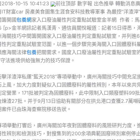
2018-10-15 10:41:23
前往頂部 數字報 出色推舉 轉動消息
IT財富car 房產美食圖集生涯食安科技教導軍事 為嚴控“洋渣滓
關籌開國
包養網
家入口廢油屬性判定重點試驗室金羊網 作者：馬漢
-15 [p>金羊網訊記者馬漢青、通信員關悅報道：記者15日得悉
州海關技巧中間籌開國家入口廢油屬性判定重點試驗室，并列進6
屬性判定重點試驗室范圍，以進一個步驟完美海關入口固體廢料
順應海關法律
包養
把關需求。國度入口廢油屬性判定重點試驗室
”守法進境供給強無力的技巧保證。
擊洋渣滓私運“藍天2018”專項舉動中，廣州海關技巧中間充足
巧上風，加大力度對疑似入口固體廢料的屬性辨別，本年以來共完
判定營業，171批被判定為固體廢料，此中限制入口類廢塑料99
煉渣27批。并于9月13日協助有關部分在拱北港口查獲2.7萬
朝案件已由珠海查察院移送告狀。
8”專項舉動打響后，廣州海關加年夜對固體廢料的風險研判力度，
屬性辨別和檢測技巧，對搜集到的200余項典範固廢辨別案例停