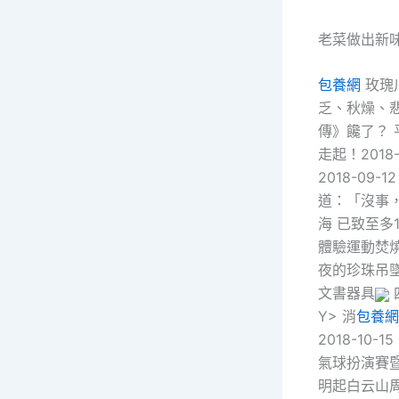
老菜做出新
包養網
玫瑰川
乏、秋燥、悲秋
傳》饞了？ 平
走起！2018
2018-0
道：「沒事
海 已致至多
體驗運動焚
夜的珍珠吊
文書器具
Y> 消
包養網
2018-10-
氣球扮演賽暨飛
明起白云山周邊