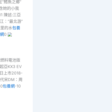
在“鱈魚之鄉”
包含她的小我
1 陳述:三亞
龍江：“最北游”
憶里的水
包養
網
0
LC燃料電池版
起亞KX3 EV
日上市2018-
新一代宋DM：周
0
包養網
-10