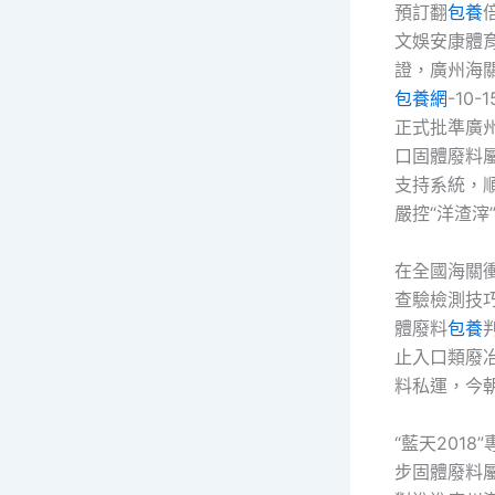
預訂翻
包養
倍
文娛安康體育
證，廣州海
包養網
-10
正式批準廣
口固體廢料
支持系統，
嚴控“洋渣滓
在全國海關衝
查驗檢測技
體廢料
包養
止入口類廢冶
料私運，今
“藍天201
步固體廢料