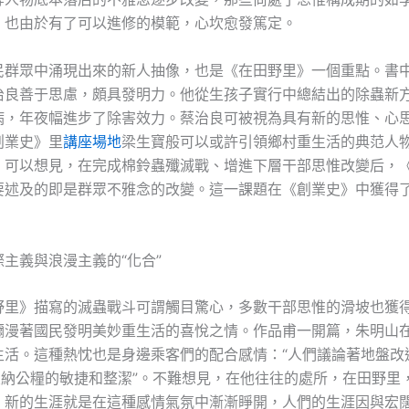
，也由於有了可以進修的模範，心坎愈發篤定。
民群眾中涌現出來的新人抽像，也是《在田野里》一個重點。書
治良善于思慮，頗具發明力。他從生孩子實行中總結出的除蟲新
病，年夜幅進步了除害效力。蔡治良可被視為具有新的思惟、心
創業史》里
講座場地
梁生寶般可以或許引領鄉村重生活的典范人
，可以想見，在完成棉鈴蟲殲滅戰、增進下層干部思惟改變后，
要述及的即是群眾不雅念的改變。這一課題在《創業史》中獲得
。
主義與浪漫主義的“化合”
野里》描寫的滅蟲戰斗可謂觸目驚心，多數干部思惟的滑坡也獲
瀰漫著國民發明美妙重生活的喜悅之情。作品甫一開篇，朱明山
生活。這種熱忱也是身邊乘客們的配合感情：“人們議論著地盤改
著交納公糧的敏捷和整潔”。不難想見，在他往往的處所，在田野里
，新的生涯就是在這種感情氣氛中漸漸睜開，人們的生涯因與宏