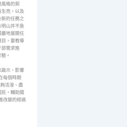
務風格的契
吳生亮，以及
全新的任務之
朱明山并不急
謹嚴地展開任
題目，要教導
干部需求進
考驗。
以啟示、影響
在每個時期
能夠活潑、盡
國民，輔助國
惟改變的經過