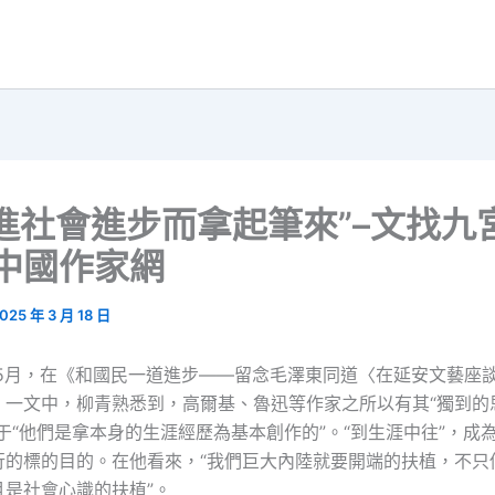
進社會進步而拿起筆來”–文找九
中國作家網
025 年 3 月 18 日
2年5月，在《和國民一道進步——留念毛澤東同道〈在延安文藝座
》一文中，柳青熟悉到，高爾基、魯迅等作家之所以有其“獨到的
于“他們是拿本身的生涯經歷為基本創作的”。“到生涯中往”，成
行的標的目的。在他看來，“我們巨大內陸就要開端的扶植，不只
且是社會心識的扶植”。