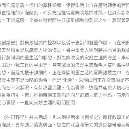
係而佈滿意義。傑出的黨性涵養，使得朱明山自在應對辣手的實
處置復雜的人際關系。他有充足懂得實際情境的才能，也具有對
力。正因這般，全書在對實際生涯復雜細致的刻畫之外，瀰漫著
。
《創業史》對景致描述的控制以及偏于史詩的凝重作風，《在田
只天然風景足以感發人物的情志，書中重要人物對將來愿景的想
對行將睜開的重生活的假想、對能夠改良的家庭生涯的盼望，李
浩田對小我工作的尋求等，皆有濃重的浪漫主義顏色。這些嚮往
幻想，而是扎根于詳細的、正在睜開的重生活的實際語境之中。
浪漫主義不是簡略的聯合，而是“化合”。朱明山們正在從事的是
切尚在不決狀況，有待攻堅克難、化為實際。這是共產黨人初心
愿景為指引、無力推動時期車輪滔滔向前的精力氣力地點。表示
關心實際，一直向美妙生涯的發明關閉。
作《在田野里》并未完成，也未到達后來《創業史》那樣敘事上
實際感、真摯勁兒清爽劈面，思慮的深度和筆力的遒勁都帶著典