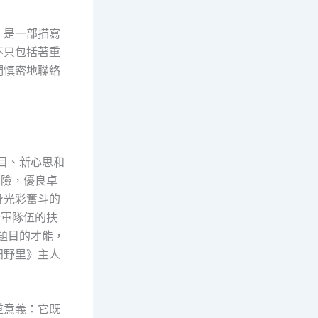
》是一部描寫
不只包括著重
們慎密地聯絡
目、新心思和
艱險，優良卓
身光彩奮斗的
干軍隊伍的扶
題目的才能，
田野里》主人
重意義：它既