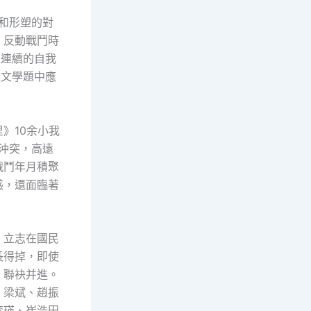
召和形塑的對
，反動戰鬥時
求連續的自我
義文學題中應
》10余小我
的沖突，高遠
戰鬥年月積聚
惑，還面臨著
，立志在國民
長得掉，即使
，聯袂并進。
，梁斌、趙振
李瑛、崔浩田