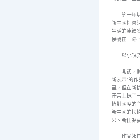
約一年
新中國社會
生活的連續
接觸在一路
以小說
開初，
新表示”的
盡，但在新
汗青上抹了
植對國度的
新中國的扶
公、新任縣
作品起