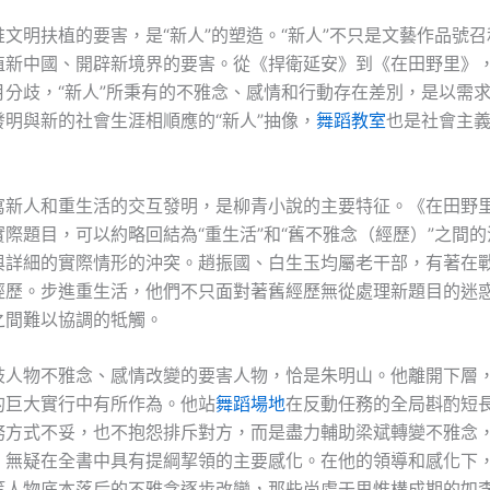
惟文明扶植的要害，是“新人”的塑造。“新人”不只是文藝作品號
植新中國、開辟新境界的要害。從《捍衛延安》到《在田野里》
月分歧，“新人”所秉有的不雅念、感情和行動存在差別，是以需
發明與新的社會生涯相順應的“新人”抽像，
舞蹈教室
也是社會主
寫新人和重生活的交互發明，是柳青小說的主要特征。《在田野里
際題目，可以約略回結為“重生活”和“舊不雅念（經歷）”之間
與詳細的實際情形的沖突。趙振國、白生玉均屬老干部，有著在
經歷。步進重生活，他們不只面對著舊經歷無從處理新題目的迷
之間難以協調的牴觸。
歧人物不雅念、感情改變的要害人物，恰是朱明山。他離開下層
的巨大實行中有所作為。他站
舞蹈場地
在反動任務的全局斟酌短
務方式不妥，也不抱怨排斥對方，而是盡力輔助梁斌轉變不雅念
，無疑在全書中具有提綱挈領的主要感化。在他的領導和感化下
等人物底本落后的不雅念逐步改變，那些尚處于思惟構成期的如