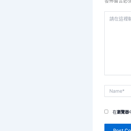
發佈留言必
請
在
這
裡
輸
入
內
容...
Name*
在
瀏覽器