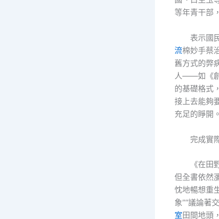
等年青干部
表示國
流
棉妙手蔡
舊方式的弊
人——如《
的基礎格式
接上去能夠
充足的睜開
完成實際
《在田
但全書依然
忱地暢想重
象”“議論
室
田間地頭