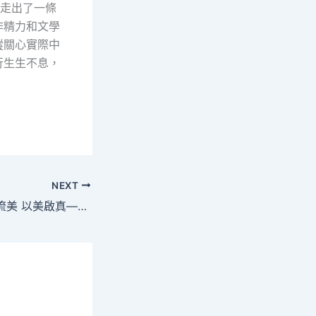
青走出了一條
作精力和文學
蹤關心實際中
行生生不息，
NEXT
以真啟找九宮格交流美 以美啟真——華羅庚與詩詞–文史–中國作家網