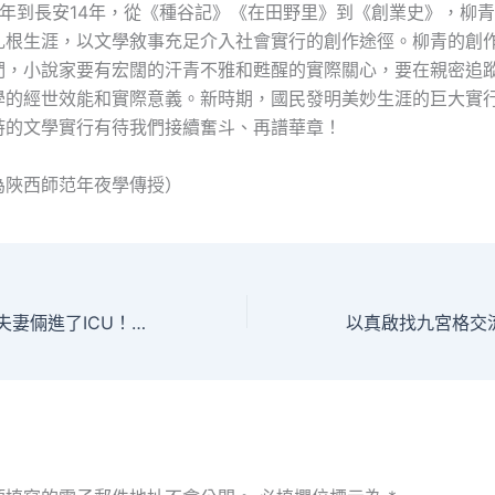
3年到長安14年，從《種谷記》《在田野里》到《創業史》，柳
扎根生涯，以文學敘事充足介入社會實行的創作途徑。柳青的創
們，小說家要有宏闊的汗青不雅和甦醒的實際關心，要在親密追
學的經世效能和實際意義。新時期，國民發明美妙生涯的巨大實
詩的文學實行有待我們接續奮斗、再譜華章！
為陜西師范年夜學傳授）
一盤“秋葵”下肚，夫妻倆進了ICU！這臺包養網些“毒菜”別誤食