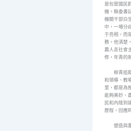
是包管國民
機。縣委書
機關干部白
中，一場分
于亮相，而
務。他清楚
農人走社會
修，年青的
柳青追
和領導、教
里，都是為
能夠美妙、
民和內陸到
歷程，回應
塑造與