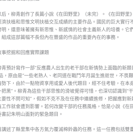
以后，柳青創作了長篇小說《在田野里》（未完）。《在田野里
經濟扶植和思惟文明扶植交互成績的主要作品。國民的巨大實行
發明，還意味著擁有新思惟、新感情的社會主義新人的培養。它
，組成這部篇幅不長但內在豐盛的作品的重要內在的事務。
敘事挖掘和回應實際課題
柳青預計寫作一部“反應農人出生的老干部在新情勢上面臨的新題
作品，原由是“一些老熟人、老同道在戰鬥年月誕生進逝世，不畏
情勢下，由於一點物資享用或愛人後代題目，經不住考驗，在本
一把黑”。柳青為這些干部思惟的滑坡覺得可惜，也深切認識到“
主要性不問可知”，假如不克不及在任務中連續進修，把握應對新
植工作就會遭到影響。若何改變干部的任務風格，恰是小說《在
委書記朱明山面對的緊急題目。
首講述了縣里集中各方氣力覆滅棉鈴蟲的任務。這一任務包括雙