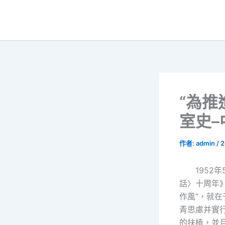
跳
至
主
要
內
容
“為推
室史–
作者:
admin
/
2
195
話〉十周年
作風”，就在
青思慮并實
的扶植，並