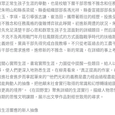
群眾正常生孩子生涯的舉動，也是校驗下層干部思惟不雅念和任
記朱明山和縣長梁斌、縣委組織部部長馮光祥、縣委宣揚部部長
生玉、李瑛，區引導張志謙、崔浩田，攜帶著既往的經歷，投進
歧不雅念和任務風格的復雜博弈就此睜開。初進新周遭的狀況，
是先充足清楚干部心思和群眾生孩子生涯面對的詳細題目，然后
，不克不及再用戰鬥年月狂風驟雨式的方式面臨戰爭時代的扶植
主義途徑，黨員干部先得完成自我教導。不只從老區過去的工農
新干部也需求進修，進修新的不雅念、新的常識，在詳細的事上
蹤關心實際生涯，書寫實際生涯，力圖從中提醒一些題目，給人
導，使人們更深入地熟悉生涯。在柳青看來，“真正提高的作家，
推進社會進步而拿起筆來的”“他們光彩的義務是盡力經由過程盡
盡能夠動人的抽像，把他顛末社會實行取得的常識和幻想轉達給
達更高的境界”。《在田野里》聚焦詳細的生涯實行，描繪人物思
時期的思惟文明課題，展示出文學作品對經世致用的尋求。
重生活響應的新人抽像