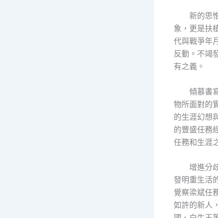
新的思
象，更是扶
代與戰爭年
反動。不竭
有之義。
傾慕書
物所面對的實
的生涯幻想
的豐盛任務
任務和生涯
增進分
發明重生活
覺察梁斌任
如許的新人
國、白生玉