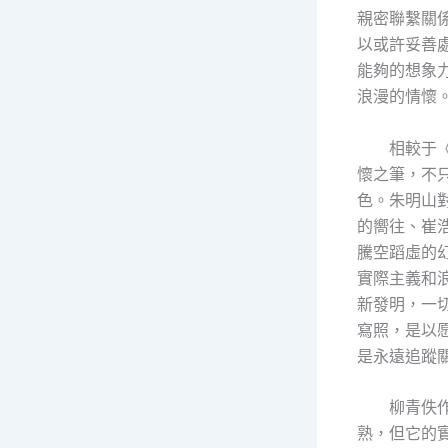
親密聯繫關
以或許妥善
能夠的想象
浪漫的情懷
相較于
懷之筆，不
色。朱明山
的嚮往、崔
騰空蹈虛的
實際主義和
新發明，一
寫照，是以
是永遠追蹤
柳青佚
熟，但它的