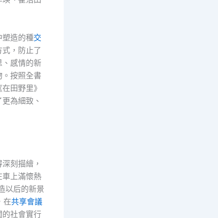
中塑造的種
交
方式，防止了
思、感情的新
物。按照全書
《在田野里》
了更為細致、
得深刻描繪，
在車上滿懷熱
造以后的新景
，在
共享會議
闊的社會實行