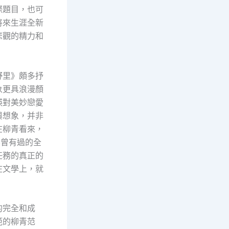
際題目，也可
將來生涯全新
悲觀的精力和
野里》頗多抒
象更具浪漫顏
瑛對美妙戀愛
與想象，并非
在柳青看來，
不曾有過的全
任務的真正的
在文學上，就
的完全和成
範的柳青范