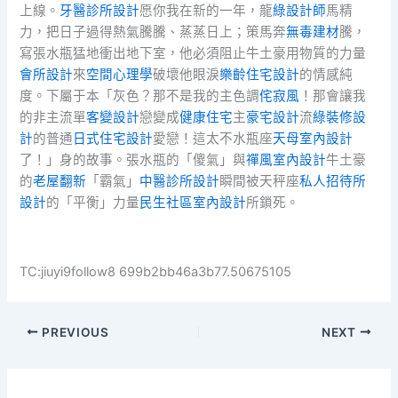
上線。
牙醫診所設計
愿你我在新的一年，龍
綠設計師
馬精
力，把日子過得熱氣騰騰、蒸蒸日上；策馬奔
無毒建材
騰，
寫張水瓶猛地衝出地下室，他必須阻止牛土豪用物質的力量
會所設計
來
空間心理學
破壞他眼淚
樂齡住宅設計
的情感純
度。下屬于本「灰色？那不是我的主色調
侘寂風
！那會讓我
的非主流單
客變設計
戀變成
健康住宅
主
豪宅設計
流
綠裝修設
計
的普通
日式住宅設計
愛戀！這太不水瓶座
天母室內設計
了！」身的故事。張水瓶的「傻氣」與
禪風室內設計
牛土豪
的
老屋翻新
「霸氣」
中醫診所設計
瞬間被天秤座
私人招待所
設計
的「平衡」力量
民生社區室內設計
所鎖死。
TC:jiuyi9follow8 699b2bb46a3b77.50675105
PREVIOUS
NEXT