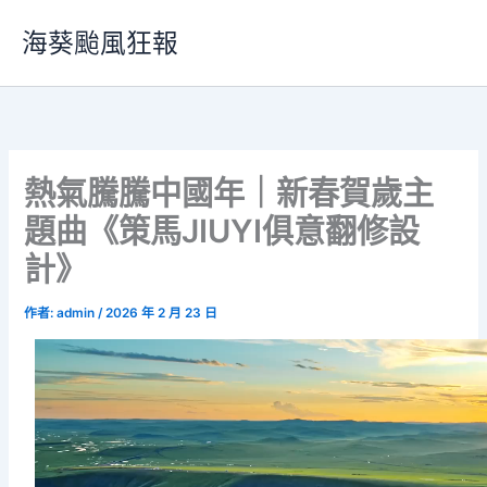
跳
海葵颱風狂報
至
主
要
內
容
熱氣騰騰中國年｜新春賀歲主
題曲《策馬JIUYI俱意翻修設
計》
作者:
admin
/
2026 年 2 月 23 日