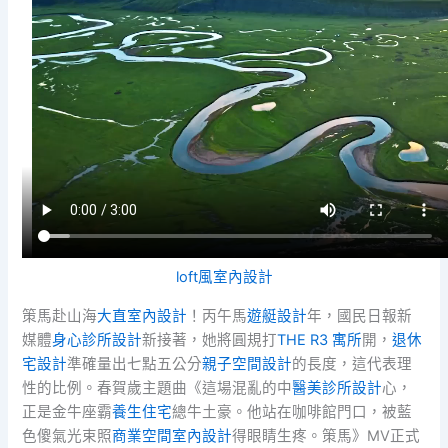
loft風室內設計
策馬赴山海
大直室內設計
！丙午馬
遊艇設計
年，國民日報新
媒體
身心診所設計
新接著，她將圓規打
THE R3 寓所
開，
退休
宅設計
準確量出七點五公分
親子空間設計
的長度，這代表理
性的比例。春賀歲主題曲《這場混亂的中
醫美診所設計
心，
正是金牛座霸
養生住宅
總牛土豪。他站在咖啡館門口，被藍
色傻氣光束照
商業空間室內設計
得眼睛生疼。策馬》MV正式