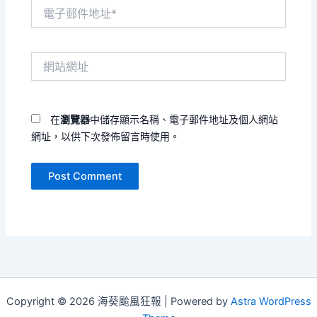
電
子
郵
件
網
地
站
址
網
*
址
在
瀏覽器
中儲存顯示名稱、電子郵件地址及個人網站
網址，以供下次發佈留言時使用。
Copyright © 2026 海葵颱風狂報 | Powered by
Astra WordPress