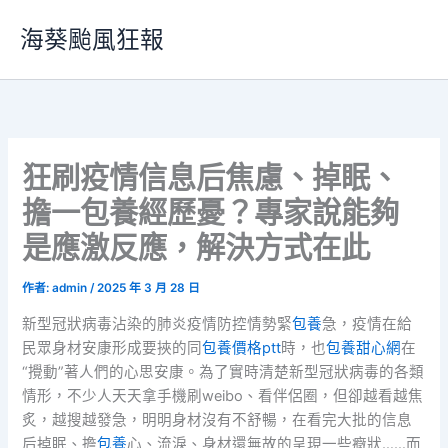
跳
海葵颱風狂報
至
主
要
內
容
狂刷疫情信息后焦慮、掉眠、
擔一包養經歷憂？專家說能夠
是應激反應，解決方式在此
作者:
admin
/
2025 年 3 月 28 日
新型冠狀病毒沾染的肺炎疫情防控情勢緊
包養
急，疫情在給
民眾身材安康形成要挾的同
包養價格ptt
時，也
包養甜心網
在
“攪動”著人們的心思安康。為了實時清楚新型冠狀病毒的各類
情形，不少人天天拿手機刷weibo、看伴侶圈，但卻越看越焦
炙，越搜越發急，明明身材沒有不舒暢，在看完大批的信息
后掉眠、擔
包養
心、流淚、身材還無故的呈現一些癥狀……而