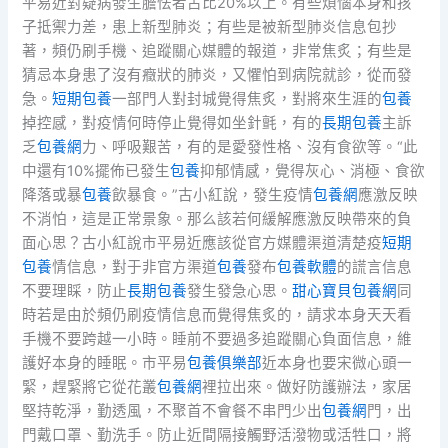
平易近對疑病發生膽怯者占比20%以上。有些煩惱本身和孩
子抵禦力差，患上新型肺炎；有些是被新型肺炎信息包抄
著，頻仍刷手機、追蹤關心媒體的報道，非常焦炙；有些是
猜忌本身患了沒有癥狀的肺炎，又懼怕到病院就診，從而發
急。
短期包養
一部門人對封城覺得焦炙，對將來生涯的
包養
掉控感，對疫情何時停止覺得如坐針氈，有的
長期包養
主訴
乏
包養網
力、呼吸艱苦，有的是愛發性格、沒有食欲等。“此
中還有10%擺佈已發生
包養
抑郁情感，覺得灰心、消極、食欲
降落或暴
包養
飲暴食。”古小紅說，發生疫情
包養網
應激反映
不消怕，這是正常景象。那么該若何緩解應激反映帶來的負
面心思？古小紅說市平易近應該從官方媒體渠道清楚疫
短期
包養
情信息，對于非官方渠道
包養
發布
包養軟體
的謊言信息
不要理睬，防止
長期包養
發生發急心思。
甜心寶貝包養網
同
時若是由於頻仍刷疫情信息而覺得焦炙的，請求本身天天看
手機不要跨越一小時。睡前不要過多追蹤關心負面信息，維
護好本身的睡眠。市平易
包養俱樂部
近本身也要宋微心頭一
緊，趕緊將它從花叢
包養網
裡拉出來。做好防護辦法，家居
堅持乾淨，勤透風，不聚首不會餐不串門少出
包養網
門，出
門戴口罩、勤洗手。防止近間隔接觸野活潑物或活牲口，將