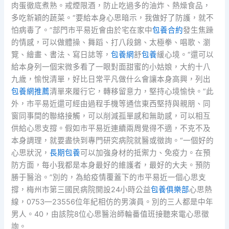
肉蛋徹底煮熟。戒煙限酒，防止吃過多的油炸、熱燥食品，
多吃新穎的蔬菜。“要給本身心思暗示，我做好了防護，就不
怕病毒了。”部門市平易近會由於宅在家中
包養合約
發生焦躁
的情感，可以做體操、舞蹈、打八段錦、太極拳、唱歌、瀏
覽、繪畫、書法、寫日誌等，
包養網
舒
包養
緩心境。“還可以
給本身列一個宋微多看了一眼對面甜蜜的小姑娘，大約十八
九歲，愉悅清單，好比日常平凡做什么會讓本身高興，列出
包養網推薦
清單來履行它，轉移留意力，堅持心境愉快。”此
外，市平易近還可經由過程手機等通信東西堅持與親朋、同
窗同事間的聯絡接觸，可以削減孤單感和無助感，可以相互
供給心思支撐。假如市平易近連續兩周覺得不適，不克不及
本身調理，就要盡快到專門研究病院就醫或徵詢。“一個好的
心思狀況，
長期包養
可以加強身材的抵禦力、免疫力。在預
防方面，每小我都是本身最好的維護者，最好的大夫。預防
勝于醫治。”別的，為給疫情覆蓋下的市平易近一個心思支
撐，梅州市第三國民病院開設24小時公益
包養俱樂部
心思熱
線，0753—23556位年紀相仿的男演員。別的三人都是中年
男人。40，由該院8位心思醫治師輪番值班接聽來電心思徵
詢。