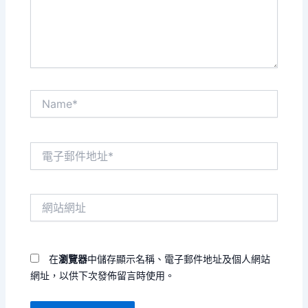
內
容...
Name*
電
子
郵
件
網
地
站
址
網
*
址
在
瀏覽器
中儲存顯示名稱、電子郵件地址及個人網站
網址，以供下次發佈留言時使用。