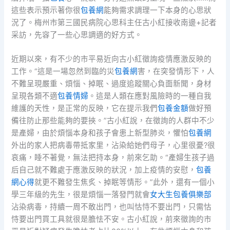
這些表示預示著你很
包養網
能夠需求調理一下本身的心思狀
況了。梅州市第三國民病院心思科主任古小紅接收南邊+記者
采訪，先容了一些心思調適的好方式。
近期以來，有不少的市平易近向古小紅徵詢疫情應激反映的
工作。“這是一場忽然到臨的災
包養網
害，在突發情形下，人
不難呈現嚴重、煩惱、掉眠、過度追蹤關心負面新聞，身材
呈現各類不適
包養情婦
。這是人類在應對風險時的一種自我
維護的天性，是正常的反映，它在提示我們
包養金額
做好預
備往防止那些能夠的要挾。”古小紅說，在徵詢的人群中不少
是產婦，由於煩惱本身和孩子會患上新型肺炎，懼怕
包養網
外出的家人把病毒帶抵家里，沾染給她們母子，心里很憂?很
哀痛，睡不著覺，無法把持本身，前來乞助。“產婦生孩子過
后自己就不難處于應激反映的狀況，加上疫情的安慰，
包養
網心得
就更不難發生焦炙、掉眠等情形。”此外，還有一個小
學三年級的先生，很是煩惱一落發門就會
女大生包養俱樂部
沾染病毒，持續一周不敢出門，也叫怙恃不要出門，只需怙
恃要出門買工具就很是膽怯不安。古小紅說，前來徵詢的市