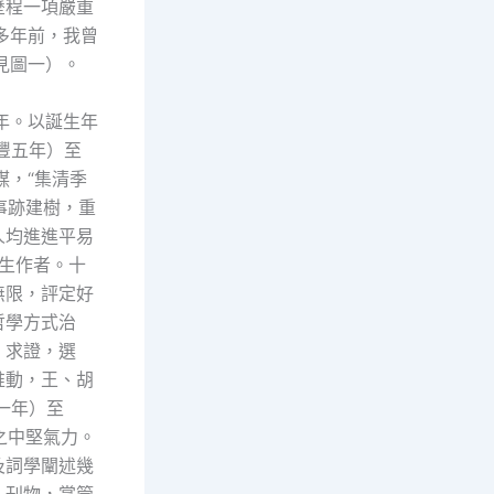
歷程一項嚴重
多年前，我曾
見圖一）。
年。以誕生年
豐五年）至
謀，“集清季
事跡建樹，重
人均進進平易
誕生作者。十
無限，評定好
哲學方式治
、求證，選
推動，王、胡
一年）至
之中堅氣力。
及詞學闡述幾
》刊物，掌管