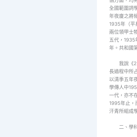
全國範圍詞
年夜廈之將
1935年
兩位領甲士
五代，193
年。共和國
我說《
長過程中所
以清季五年
學傳人中19
一代，亦不在
1995年止
汗青所組成
二、學