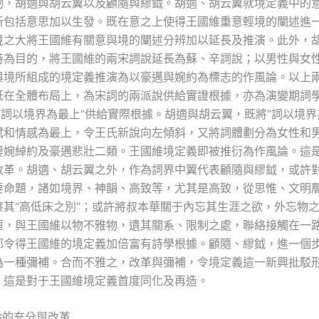
物，胡適與胡云翼以及顧隨與繆鉞。胡適、胡云翼就境定義中的
所包括意思加以生發。既在意之上使得王國維重意輕境的闡述進
境之大將王國維有關意與境的闡述分辨加以延長及推演。此外，
詩為目的，將王國維的兩宋詞說延長為蘇、辛詞說；以男性與女
與境所組成的境定義推演為以豪邁與婉約為標志的作風論。以上
既在全體布局上，為宋詞的兩派說供給實證根據，亦為演變期詞學
“詞以境界為最上”供給實際根據。胡適與胡云翼，既將“詞以境界
賦和情感為最上，令王氏新說向左傾斜，又將詞體劃分為女性和
凄婉綽約及豪邁悲壯二類。王國維境定義即被推衍為作風論。這
改革。胡適、胡云翼之外，作為詞界中翼代表顧隨與繆鉞，或許
要命題，諸如境界、神韻、高致等，尤其是高致，從思惟、文明
察其“高低床之別”；或許將叔本華關于內忘其生涯之欲，外忘物
恒，與王國維以物不雅物，遺其關系、限制之處，聯絡接觸在一
都令得王國維的境定義加倍富有詩學根據。顧隨、繆鉞，進一個
為一種彌補。合而不雅之，改革與彌補，令境定義這一新興批駁
。這是對于王國維境定義首度同化及再造。
論的充分與改革