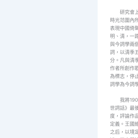
研究會
時光范圍內
表現中國倚
明、清，一
與今詞學兩
詞，以清季
分。凡與清
作者所創作歌
為標志，停止
詞學為今詞
我將1
世詞話》最
度，評論作
定義。王國
之后，以境