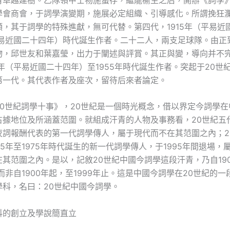
學會商會，于詞學演變期，施展必定組織、引導感化。所謂挽狂
傾，其于詞學的特殊進獻，無可代替。第四代，1915年（平易近
（平易近國二十四年）時代誕生作者。二十二人，兩支足球隊。由正
物，邱世友和葉嘉瑩，出力于闡述與評賞。其正與變，導向并不
5年（平易近國二十四年）至1955年時代誕生作者。突起于20世
第一代。其代表作者及座次，留待后來者論定。
20世紀詞學十事》，20世紀是一個時光概念，借以界定今詞學
占據地位及所涵蓋范圍。就組成汗青的人物及事務看，20世紀五
夜詞報酬代表的第一代詞學傳人，屬于現代而不在其范圍之內；2
55年至1975年時代誕生的新一代詞學傳人，于1995年間退場，
其范圍之內。是以，記敘20世紀中國今詞學這段汗青，乃自19
，而非自1900年起，至1999年止。這是中國今詞學在20世紀的
學科，名曰：20世紀中國今詞學。
科的創立及學說簡直立