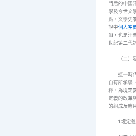
鬥后的中國
學及今世文
點，文學史
說中
個人空
爾，也是汗青
世紀第二代
（二）發
這一時
自有所承襲
釋，為境定
定義的改革
的組成及應
1.境定