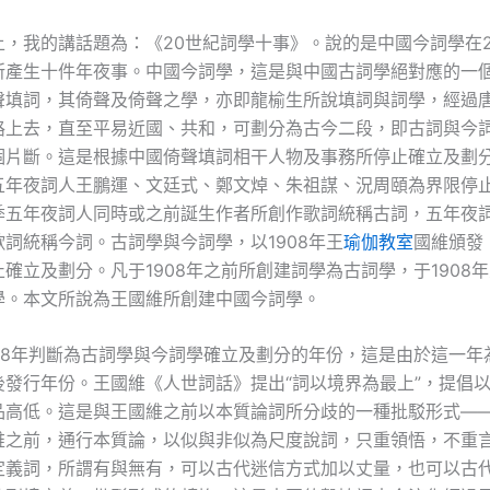
上，我的講話題為：《20世紀詞學十事》。說的是中國今詞學在
所產生十件年夜事。中國今詞學，這是與中國古詞學絕對應的一
聲填詞，其倚聲及倚聲之學，亦即龍榆生所說填詞與詞學，經過
路上去，直至平易近國、共和，可劃分為古今二段，即古詞與今
個片斷。這是根據中國倚聲填詞相干人物及事務所停止確立及劃
五年夜詞人王鵬運、文廷式、鄭文焯、朱祖謀、況周頤為界限停
季五年夜詞人同時或之前誕生作者所創作歌詞統稱古詞，五年夜
詞統稱今詞。古詞學與今詞學，以1908年王
瑜伽教室
國維頒發
確立及劃分。凡于1908年之前所創建詞學為古詞學，于1908
學。本文所說為王國維所創建中國今詞學。
908年判斷為古詞學與今詞學確立及劃分的年份，這是由於這一年
後發行年份。王國維《人世詞話》提出“詞以境界為最上”，提倡
品高低。這是與王國維之前以本質論詞所分歧的一種批駁形式—
維之前，通行本質論，以似與非似為尺度說詞，只重領悟，不重
定義詞，所謂有與無有，可以古代迷信方式加以丈量，也可以古