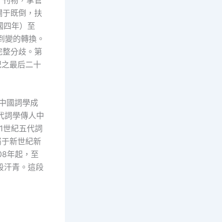
瀾于既倒，扶
國四年）至
到變的轉換。
完整分歧。第
紀之最后二十
在中國詞學成
代詞學傳人中
1世紀五代詞
屬于新世紀新
08年起，至
一段汗青。這段