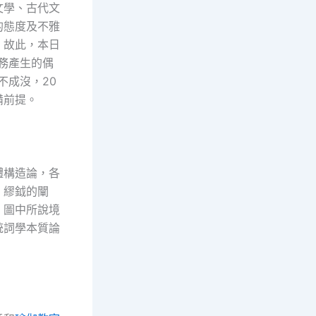
文學、古代文
的態度及不雅
。故此，本日
事務產生的偶
不成沒，20
備前提。
體構造論，各
、繆鉞的闡
。圖中所說境
統詞學本質論