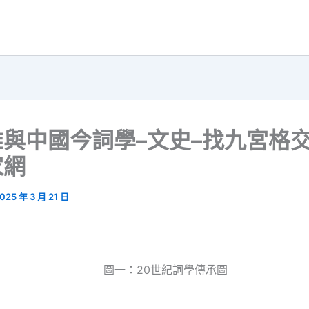
維與中國今詞學–文史–找九宮格
家網
025 年 3 月 21 日
圖一：20世紀詞學傳承圖