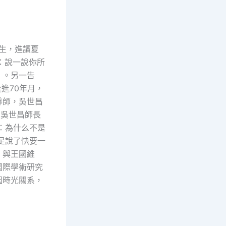
討生，進讀夏
：說一說你所
》。另一告
進70年月，
導師，吳世昌
官吳世昌師長
：為什么不是
足說了快要一
，與王國維
國際學術研究
因時光關系，