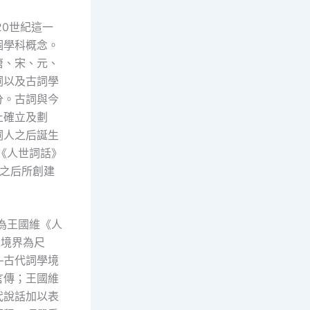
20世紀這一
個學科概念。
唐、宋、元、
詞以及古詞學
分。古詞與今
止確立及劃
詞人之后誕生
《人世詞話》
年之后所創建
為王國維《人
以境界為尺
—古代詞學境
言傳；王國維
代說話加以表