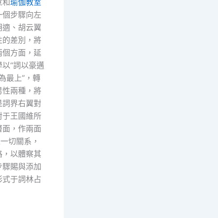
意和
瑜伽教室
一個步驟向左
胡適、胡云翼
性的差別，將
兩個方面，延
以“詞以豪邁
為最上”，轉
男性兩種，將
是詞界右翼對
對于王國維所
層面，作兩面
之一切關系，
路，以體察其
步驟賜與添加
形式于詞林占