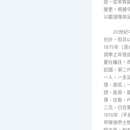
述。從本質
變更。根據
以籃球隊與
20世
份計，但非
1875年（
詞學之年夜
要在繼往。
近國。第二代
一人，一支
壞、高低；
詞，能寫、
擇、往取，
二氏，已在
1915年
甲隊領甲士
個方面，均