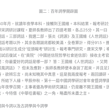
圖二：百年詞學開辟圖
紀60年月，就讀年夜學本科，接觸到王國維。本科結業，報考研
師宋詞研討課程。夏師長教師出了四道考題，各占25分。其一曰
詞話。三部詞話，我選二部，張炎《詞源》及王國維《人世詞話
話考題以外，其余各題謎底都較美滿，全卷算計，得分91.5。進
，我以研討生成分“從頭報考”研討生。報考專門研究，唐宋文學；
初試后復試。在“貢院”（中國迷信院哲學社會迷信部）接收主考
問：你最愛好的詞話是哪一部？ 答：王國維《人世詞話》。又問
蕙風詞話》？ 但未及應對，吳師長教師便本身說了起來，并且足
時，欲辨忘言，尚未知曉其中真意。這是我兩度報考，兩回讀研
》所結下人緣。甲辰仲秋，第十一屆中國詞學研討會年會暨詞學
山年夜學召開，主事者邀為學術研究講話，仍是離不開王國維。
言，今特借《中華唸書報》之一角，略盡所未盡之言。
詞與今詞以及古詞學與今詞學