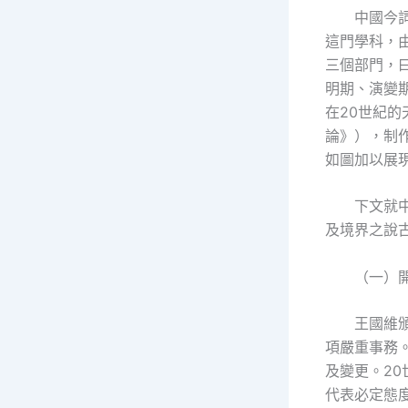
中國今
這門學科，由
三個部門，
明期、演變
在20世紀
論》），制
如圖加以展
下文就
及境界之說
（一）開
王國維
項嚴重事務
及變更。20
代表必定態度