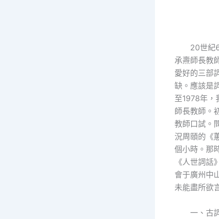
20世
承燾師長教
愛好的三部
缺。應該是詞
至1978年
師長教師。
教師口試。
況周頤的《
個小時。那
《人世詞話
會于廣州中
未能盡所欲
一、古