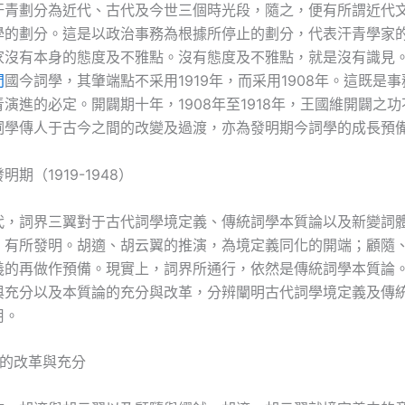
汗青劃分為近代、古代及今世三個時光段，隨之，便有所謂近代
學的劃分。這是以政治事務為根據所停止的劃分，代表汗青學家
家沒有本身的態度及不雅點。沒有態度及不雅點，就是沒有識見
間
國今詞學，其肇端點不采用1919年，而采用1908年。這既是
演進的必定。開闢期十年，1908年至1918年，王國維開闢之功
詞學傳人于古今之間的改變及過渡，亦為發明期今詞學的成長預
明期（1919-1948）
代，詞界三翼對于古代詞學境定義、傳統詞學本質論以及新變詞
，有所發明。胡適、胡云翼的推演，為境定義同化的開端；顧隨
義的再做作預備。現實上，詞界所通行，依然是傳統詞學本質論
與充分以及本質論的充分與改革，分辨闡明古代詞學境定義及傳
用。
義的改革與充分