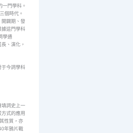
的一門學科。
含三個時代。
：開闢期、發
根據這門學科
詞學通
成長、演化，
對于今詞學科
聲填詞史上一
駁方式的應用
定其性質，亦
40年鴉片戰