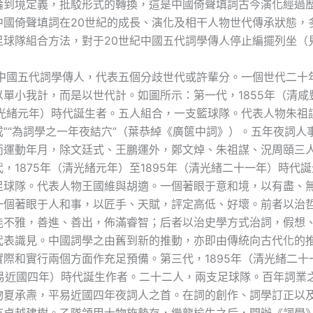
論到境定義，批駁形式的轉換，這是中國倚聲填詞古今演化經過
中國倚聲填詞在20世紀的成長、演化及相干人物世代傳承狀態，
足球隊組合方法，對于20世紀中國五代詞學傳人停止編擺列坐（
紀中國五代詞學傳人，代表五個分歧世代或許輩分。一個世代二十
以單小我計，而是以世代計。如圖所示：第一代，1855年（清咸
清光緒元年）時代誕生者。五人組合，一支籃球隊。代表人物朱祖
成”“為詞學之一年夜結穴”（葉恭綽《廣篋中詞》）。五年夜詞人
而運動年月，除文廷式、王鵬運外，鄭文焯、朱祖謀、況周頤三
，1875年（清光緒元年）至1895年（清光緒二十一年）時代
足球隊。代表人物王國維與胡適。一個著眼于意和境，以有盡、
一個著眼于人和事，以匠手、天賦，評定高低、好壞。前者以治
能不雅，善進、善出，佈滿睿智；后者以治史學方式治詞，假想
代表識見。中國詞學之由舊到新的推動，亦即由傳統向古代化的
實際和實行兩個方面作充足預備。第三代，1895年（清光緒二十
（平易近國四年）時代誕生作者。二十二人，兩支足球隊。百年詞業
物夏承燾，平易近國四年夜詞人之首。在詞的創作、詞學訂正以
有卓越建樹。乙隊領甲士物施蟄存，繼龍榆生之后，開辦《詞學