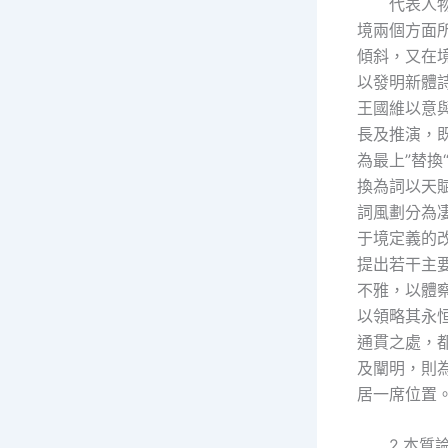
代表人
境兩個方面
傾斜，又在
以發明新體
王國維以意
長及推演，
為最上”替換
換為詞以天
詞風劃分為
于境定義的
提出若干主
不雅，以體
以領略其永
通貫之處，
及闡明，則
居一席位置
2.本質