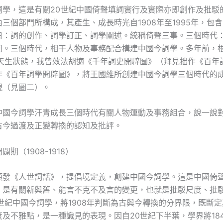
詞學，這是有關20世紀中國倚聲填詞實行及實際亦即創作及批駁
三個部門所構成，其產生、成長時光自1908年至1995年，包
曰：詞的創作、詞學訂正、詞學闡述。統稱倚聲三事。三個時代
期。三個時代，相干人物及事務配合構建中國今詞學。多年前，
的天生狀態，我曾效法胡適《千年詞史開辟圖》（拜見拙作《百年
作《百年詞學開辟圖》，將王國維所創建中國今詞學三個時代的
現（見圖二）。
中國今詞學汗青成長三個時代有關人物運動及事務組合，說一說
古今過渡及正變轉換的認知及批評。
闢期（1908-1918）
頒發《人世詞話》，提倡境定義，創建中國今詞學。這是中國倚
。是有關新與舊、能言不克不及言的變更，也就是批駁尺度、批
世紀中國今詞學，將1908年判斷為古與今轉換的分界限，既斷
及不雅點，是一種識見的表現。因自20世紀下半葉，學界將18