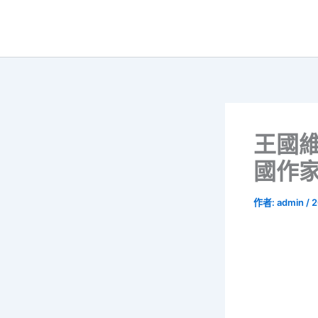
跳
至
主
要
內
容
王國
國作
作者:
admin
/
2