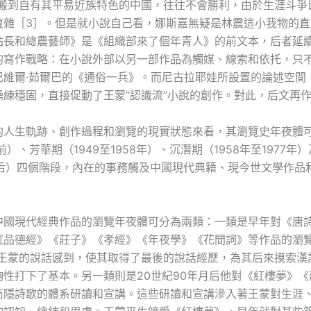
照搬到自有其平易近族特色的中國，往往不會勝利，由於生涯斗爭
復雜［3］。但是就小說自己看，娜斯嘉無疑是林震這小我物的直
站長和總農藝師》是《組織部來了個年青人》的前文本，后者延
的寫作戰略：在小說外部以另一部作品為觸媒、線索和依托，只
巴維爾·茹爾巴的《通俗一兵》。而尼古拉耶娃所設置的論述空間
操練穩固，直接促動了王蒙“認識流”小說的創作。對此，后文再
的人生軌跡、創作過程和瀏覽的現實狀態來看，其瀏覽史年夜體
以前）、芳華期（1949至1958年）、沉潛期（1958年至1977年
年以后）四個階段，內在的事務觸及中國現代典籍、現今世文學作品
中國現代經典作品的瀏覽年夜體可分為兩類：一類是早年對《唐
《品德經》《莊子》《孝經》《年夜學》《花間詞》等作品的瀏覽
了王蒙的說話感到，使其取得了最後的說話經歷，為其后來摸索漢
夠性打下了基本。另一類則是20世紀90年月后他對《紅樓夢》《
商隱詩歌的體系研讀和宣講。這些研讀和宣講滲入著王蒙對生涯