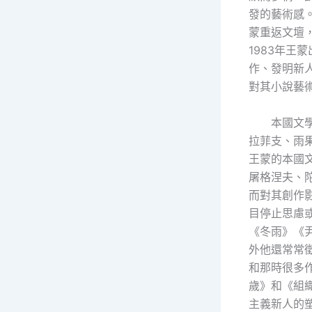
發的藝術感。
蒙重返文壇
1983年
作、發明新
對其小說藝
本國文
拉菲支、雨
王蒙的本國
屠格涅夫、
而對其創作
目停止思慮
《冬雨》《
外他還常常
和那時很多
歲》和《組
主義新人的