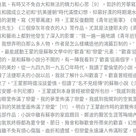
勇氣、有時又不免自大和無法的精力和心思［9］。如許的芳華寫
共和國成立之初和“抗美援朝”時代滿懷幻想、仰慕好漢的時期潮
說的瀏覽。寫《芳華萬歲》時，王蒙反復翻閱《青年近衛軍》《
夜先生》《三個穿灰年夜衣的人》等作品。尤其是法捷耶夫的《
惟和藝術上都對他發生了深入的影響：“我一遍一遍地讀《青年近
。我想弄明白那么多人物，作者是怎么樣構造他的鴻篇巨制的。”
，最能感動王蒙的是蘇聯文學中的“歡喜”和“戀愛”元素：“‘歡喜’
開的，是和蘇聯小說分不開的，有一陣我看到了‘歡喜’這兩個字，
華的美妙。從一九四九到一九五〇年時代，我讀了愛倫堡的小說
讀了法捷耶夫的小說以后，我就了解什么叫歡喜了。歡喜曾經經
來了。”王蒙那時還沒談愛情，但讀了“名不見經傳”的蘇聯小說《
《安娜·卡列尼娜》，王蒙感到本身曾經被戀愛所包抄，“我感到
的眼里佈滿了戀愛，我的夢里佈滿了戀愛。我感到我聞到的空氣
看到的笑臉里面佈滿了戀愛”［11］。明白了王蒙創作時的瀏覽佈
這部作品：小說中雖有蘇寧的家庭題目、鄭波的艱苦生涯等晦暗
的氣氛終極都為夏令營、節日、舞會和聯歡會所帶來的歡喜、幻
情雖不免有煩心傷腦、曲折和遺憾，但戀愛永遠讓人佈滿盼望，