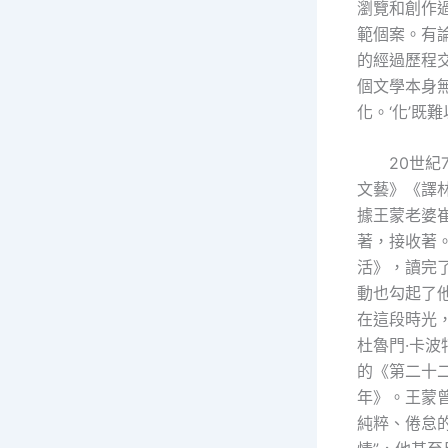
瀏覽和創作
範個案。有
的經過歷程
個文學本身無
化。‘化’既
20世
文藝》《譯
據王蒙老婆
著，接收著
活》，讀完
動也勾起了
在這段時光
杜魯門·卡波
的《第二十
年》。王蒙
純粹、倦怠