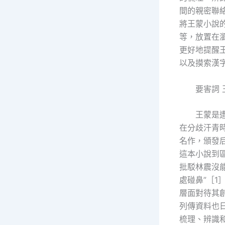
間的親密聯
將王蒙小說
等，放置在
更好地提醒
以及摸索漢
要害詞
王蒙是
在分歧汗青
名作，頒發
這本小說到
批駁林震沒
處碰鼻”［
層面對待其
列傳資料也
梳理、辨識