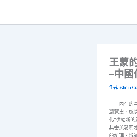
跳
至
主
要
內
容
王蒙
–中
作者:
admin
/
2
內在的
瀏覽史、感
化”供給新
其審美發明
的梳理、辨