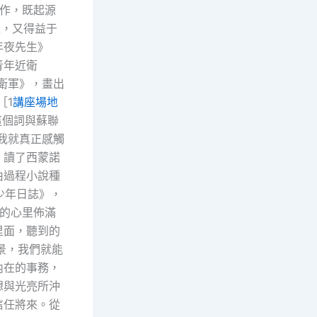
作，既起源
水，又得益于
年夜先生》
青年近衛
衛軍》，畫出
［1
講座場地
這個詞與蘇聯
我就真正感觸
，讀了西蒙諾
由過程小說種
少年日誌》，
我的心里佈滿
里面，聽到的
景，我們就能
內在的事務，
想與光亮所沖
信任將來。從