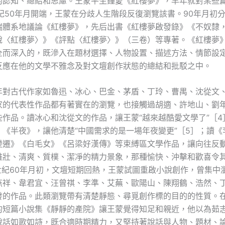
的認知、總結和思慮。王蒙平生鐘愛《紅樓夢》，早年就對某些
紀50年月開端，王蒙在分歧人生階段反復瀏覽該書。90年月初
端體系地議論《紅樓夢》，先后出書《紅樓夢啟發錄》《不奴隸
說〈紅樓夢〉》《評點〈紅樓夢〉》（三卷）等專著。《紅樓夢
全而深入的，既滲入在題材選擇、人物設置、描述方法、情節設
反應在他的文學不雅念及對文壇創作狀態的總結和批駁之中。
年對古代作家如魯迅、冰心、巴金、茅盾、丁玲、曹禺、沈從文
家的代表性作品都有著實在的瀏覽，也接觸過胡適、許地山、劉
些作品。讀冰心和沈從文的作品，讓王蒙“越來越酷愛文學了”［4
》《半夜》，讓他清楚“中國需求的是一場年夜變更”［5］；讀《
變遷》《白毛女》《呂梁好漢傳》等束縛區文學作品，讓向往反
雄壯、清爽、質樸、潔凈的精力景象，那種愉快、沖擊和歡喜令
0世紀60年月初，文壇短期回熱，王蒙試圖重啟小說創作，曾集中
燕祥、韋君宜、汪曾祺、李準、艾蕪、歐陽山、陳翔鶴、浩然、
發的作品。此類瀏覽帶有清楚靜態、尋覓創作標的目的的性質。
的短篇小說集《靜靜的產院》讓王蒙覺得知足和親近，他以為茹
說話如歌如詩，既合適時期精力，又堅持著說話與人物、題材、