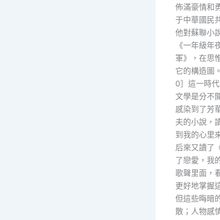
佈滿豪情和
于中華國民
他對蘇聯小
《一年級年
軍》，在思
它的構造圖
0］這一時代
文學是分不
感染到了芳
夫的小說，
到我的心里
后來又讀了
了戀愛，我
歌聲里面，
更好地掌握
但這些晦暗
散；人物感