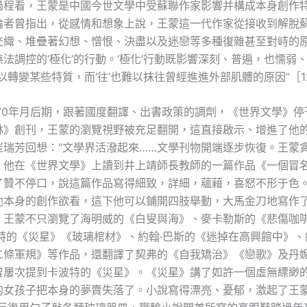
過程看，王蒙是中國今世文學中受蘇聯作家影響并構成本身創作
論者曾指出，從感情和想象上說，王蒙這一代作家從接收到解脫
交織、堆疊著幻想、憎恨、決盡以及迷戀等多種復雜甚至對峙的原
法調控的‘極化’的行動。‘極化’行動既影響深刻、普遍，也懦弱
難以轉變某些特質，而‘往’也難以抹往曾經進進外部肌體的原因”［1
紀70年月后期，跟著國度翻譯、出書政策的調劑，《世界文學》停
林》創刊，王蒙的瀏覽視野被充足翻開，這直接啟示、增進了他
崔瑞芳回想：“文學界活潑起來……文學刊物開端逐步恢復。王蒙
。他在《世界文學》上讀到井上靖師長教師的一篇作品《一個冒
了贊不停口，說這篇作品寫得細致，詳細，蘊藉，喜怒不形于色
他本身的創作欲看，這下他可以鋪開四肢舉動，大馬金刀地寫作了。
，王蒙不只瀏覽了海明威的《白叟與海》、麥卡勒斯的《悲傷咖
特的《災星》《玻璃棺材》、約翰·巴斯的《迷掉在高興館中》、
二條軍規》等作品，還翻譯了契弗的《自我矯治》《戀歌》及丹
曾屢次提到卡波特的《災星》。《災星》講了如許一個虛無縹緲
的女孩子把本身的夢賣失落了。小說寫得漂亮、憂郁，激起了王蒙