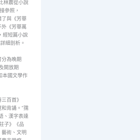
比林震從小說
接參照，
續了與《芳華
不外《芳華萬
，經短篇小說
作詳細剖析。
可分為晚期
）及開放期
和本國文學作
詩三百首》
和背誦。“孺
語、漢字表達
莊子》《品
、藝術、文明