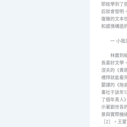
耶娃學到了
后就會發明
復雜的文本
和感情構造
一 小我
林震到
長喜好文學
涅夫的《貴
禮拜就能看
嬰譯的《拖沓
書社于該年
了個年青人
示著劉世吾
景與實際機
［2］。王