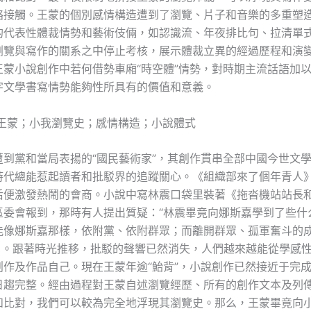
絡接觸。王蒙的個別感情構造遭到了瀏覽、片子和音樂的多重塑
的代表性體裁情勢和藝術伎倆，如認識流、年夜排比句、拉清單
瀏覽與寫作的關系之中停止考核，展示體裁立異的經過歷程和演
王蒙小說創作中若何借勢車廂“時空體”情勢，對時期主流話語加
字文學書寫情勢能夠性所具有的價值和意義。
 王蒙；小我瀏覽史；感情構造；小說體式
遭到黨和當局表揚的“國民藝術家”，其創作貫串全部中國今世文
時代總能惹起讀者和批駁界的追蹤關心。《組織部來了個年青人
后便激發熱鬧的會商。小說中寫林震口袋里裝著《拖沓機站站長
區委會報到，那時有人提出質疑：“林震畢竟向娜斯嘉學到了些什
能像娜斯嘉那樣，依附黨、依附群眾；而離開群眾、孤軍奮斗的成
1］。跟著時光推移，批駁的聲響已然消失，人們越來越能從學感
創作及作品自己。現在王蒙年逾“鮐背”，小說創作已然接近于完
日趨完整。經由過程對王蒙自述瀏覽經歷、所有的創作文本及列
和比對，我們可以較為完全地浮現其瀏覽史。那么，王蒙畢竟向