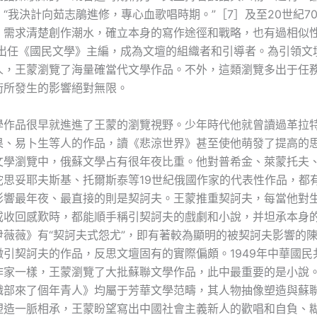
“我決計向茹志鵑進修，專心血歌唱時期。”［7］及至20世紀7
，需求清楚創作潮水，確立本身的寫作途徑和戰略，也有過相似
王蒙出任《國民文學》主編，成為文壇的組織者和引導者。為引領文
人，王蒙瀏覽了海量確當代文學作品。不外，這類瀏覽多出于任
術所發生的影響絕對無限。
學作品很早就進進了王蒙的瀏覽視野。少年時代他就曾讀過革拉
果、易卜生等人的作品，讀《悲涼世界》甚至使他萌發了提高的
文學瀏覽中，俄蘇文學占有很年夜比重。他對普希金、萊蒙托夫
陀思妥耶夫斯基、托爾斯泰等19世紀俄國作家的代表性作品，都
影響最年夜、最直接的則是契訶夫。王蒙推重契訶夫，每當他對
或收回感歎時，都能順手稱引契訶夫的戲劇和小說，并坦承本身
尹薇薇》有“契訶夫式怨尤”，即有著較為顯明的被契訶夫影響的陳
徵引契訶夫的作品，反思文壇固有的實際偏頗。1949年中華國民
作家一樣，王蒙瀏覽了大批蘇聯文學作品，此中最重要的是小說
織部來了個年青人》均屬于芳華文學范疇，其人物抽像塑造與蘇
塑造一脈相承，王蒙盼望寫出中國社會主義新人的歡唱和自負、糊