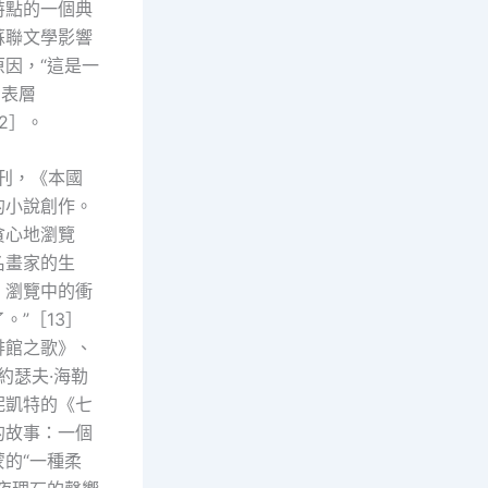
特點的一個典
蘇聯文學影響
因，“這是一
、表層
2］。
刊，《本國
的小說創作。
貪心地瀏覽
名畫家的生
。瀏覽中的衝
”［13］
啡館之歌》、
約瑟夫·海勒
妮凱特的《七
的故事：一個
的“一種柔