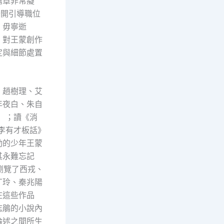
篇章非常癡
分開引導職位
，毋寧逝
》對王蒙創作
定與細節處置
、趙樹理、艾
年夜白、朱自
］；讀《消
李有才板話》
動的少年王蒙
其永難忘記
瀏覽了西戎、
丁玲、秦兆陽
在這些作品
志鵑的小說內
論述之間所生