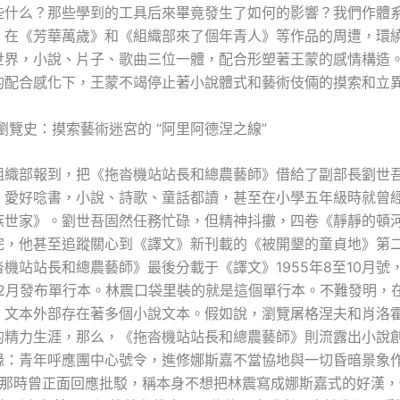
些什么？那些學到的工具后來畢竟發生了如何的影響？我們作體
，在《芳華萬歲》和《組織部來了個年青人》等作品的周遭，環
世界，小說、片子、歌曲三位一體，配合形塑著王蒙的感情構造
的配合感化下，王蒙不竭停止著小說體式和藝術伎倆的摸索和立
瀏覽史：摸索藝術迷宮的 “阿里阿德涅之線”
組織部報到，把《拖沓機站站長和總農藝師》借給了副部長劉世
、愛好唸書，小說、詩歌、童話都讀，甚至在小學五年級時就曾
族世家》。劉世吾固然任務忙碌，但精神抖擻，四卷《靜靜的頓
完，他甚至追蹤關心到《譯文》新刊載的《被開墾的童貞地》第
機站站長和總農藝師》最後分載于《譯文》1955年8至10月號
12月發布單行本。林震口袋里裝的就是這個單行本。不難發明，
》文本外部存在著多個小說文本。假如說，瀏覽屠格涅夫和肖洛
的精力生涯，那么，《拖沓機站站長和總農藝師》則流露出小說
緣：青年呼應團中心號令，進修娜斯嘉不當協地與一切昏暗景象
蒙那時曾正面回應批駁，稱本身不想把林震寫成娜斯嘉式的好漢，