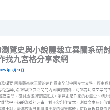
的瀏覽史與小說體裁立異關系研討
國作找九宮格分享家網
025 年 3 月 11 日
事務撮要 國民藝術家王蒙的創作貫串全部中國今世文學，經由過
情構造與小說體裁立異之間的內涵聯繫關係，可認為切磋文學的“
的經歷空間、研討途徑與實際范式。瀏覽史是作家的心靈史、精力
才能獲得不竭的滋養的汗青。對王蒙創作文本、瀏覽文本及列傳
識和比對，最年夜限制地拼接王蒙的瀏覽邦畿，可以浮現其寫作