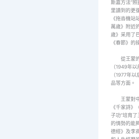
斯嘉方法”
里讀到的更
《拖沓機站
萬歲》附近
歲》采用了
《春節》的
從王蒙
（1949年
（1977
品等方面。
王蒙對
《千家詩》
子功”培育
的情勢的能
德經》及李