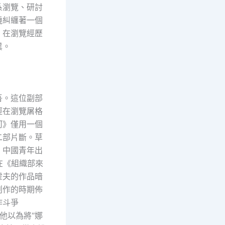
系瀏覽、研討
繞糾纏著一個
。在瀏覽經歷
異。
吾。這位副部
經在瀏覽屠格
河》僅用一個
二部片斷。草
，中國青年出
在《組織部來
霍夫的作品暗
創作的時期佈
作斗爭
他以為將“娜