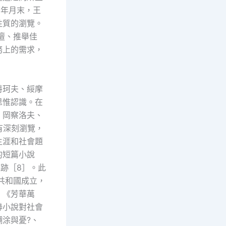
0年月末，王
性質的瀏覽。
壇、推舉佳
務上的需求，
特珂夫、綏摩
思惟認識。在
、岡察洛夫、
有深刻瀏覽，
生涯和社會題
的短篇小說
跡［8］。此
共和國成立，
。《芳華萬
聯小說對社會
涂與憂?、