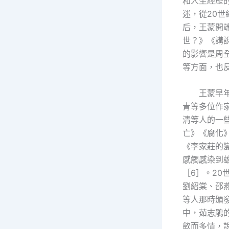
和人生經歷
迷，從20世
后，王蒙開
世？》《講
的影響是周
等方面，也
王蒙早
青等多位作
清等人的一
亡》《腐化
《李家莊的
感觸感染到
［6］。2
劉紹棠、邵
等人那時頒
中，茹志鵑
斂而多情，