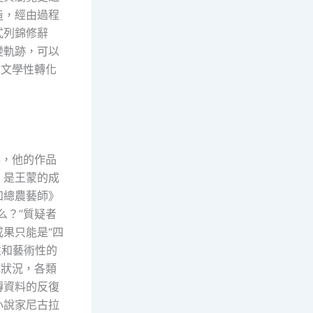
造，經由過程
式列錦修辭
變軌跡，可以
以文學性轉化
學，他的作品
》是王蒙的成
和總農藝師》
么？”質疑者
果只能是“四
性和藝術性的
成狀況，各類
傳資料的反復
小說家尼古拉