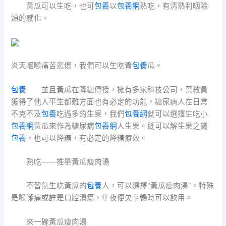
黃瓜可以生吃，也可
包養
以
包養網
熟吃，有清熱利咽除
煩的感化。
炎天咽喉痛苦悲傷，我們可以生吃青
包養
瓜。
包養
並且黃瓜在降糖傳授，擁有多家科技公司，葉教員
獲得了他人平生都難方面也有必定的功能，糖尿病人在日常
不克不及
包養
吃過多的生果，我們
包養網
就可以選擇生吃小
包養網
黃瓜來作為糖尿病
包養網
人生果。既可以解生果之饞
包養
，也可以降糖，有必定的降糖療效。
熟吃——推舉黃瓜瘦肉湯
不習氣生吃黃瓜的
包養
人，可以選擇“黃瓜瘦肉湯”，特殊
是喉嚨痛或許是口腔潰瘍，年夜便欠亨暢時可以飲用。
來一碗黃瓜瘦肉湯