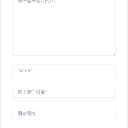
在
這
裡
輸
入
內
容...
Name*
電
子
郵
件
網
地
站
址
網
*
址