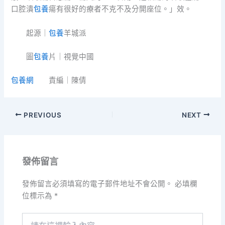
口腔潰
包養
瘍有很好的療者不克不及分開座位。」效。
起源｜
包養
羊城派
圖
包養
片｜視覺中國
包養網
責編｜陳倩
PREVIOUS
NEXT
發佈留言
發佈留言必須填寫的電子郵件地址不會公開。
必填欄
位標示為
*
請