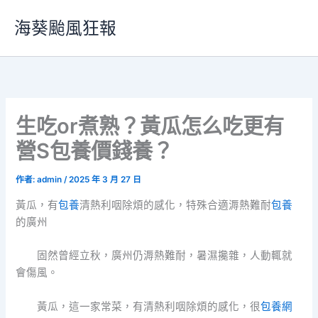
跳
海葵颱風狂報
至
主
要
內
容
生吃or煮熟？黃瓜怎么吃更有
營S包養價錢養？
作者:
admin
/
2025 年 3 月 27 日
黃瓜，有
包養
清熱利咽除煩的感化，特殊合適溽熱難耐
包養
的廣州
固然曾經立秋，廣州仍溽熱難耐，暑濕攙雜，人動輒就
會傷風。
黃瓜，這一家常菜，有清熱利咽除煩的感化，很
包養網