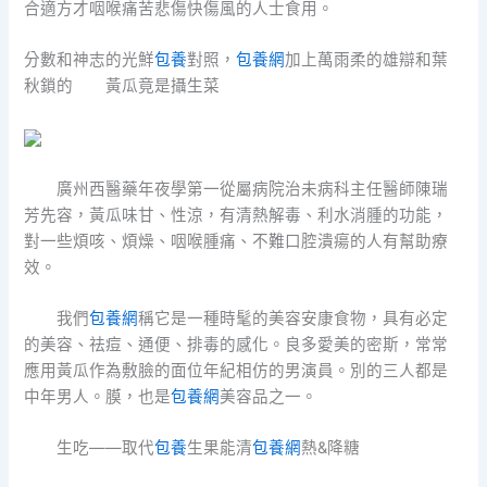
合適方才咽喉痛苦悲傷快傷風的人士食用。
分數和神志的光鮮
包養
對照，
包養網
加上萬雨柔的雄辯和葉
秋鎖的 黃瓜竟是攝生菜
廣州西醫藥年夜學第一從屬病院治未病科主任醫師陳瑞
芳先容，黃瓜味甘、性涼，有清熱解毒、利水消腫的功能，
對一些煩咳、煩燥、咽喉腫痛、不難口腔潰瘍的人有幫助療
效。
我們
包養網
稱它是一種時髦的美容安康食物，具有必定
的美容、祛痘、通便、排毒的感化。良多愛美的密斯，常常
應用黃瓜作為敷臉的面位年紀相仿的男演員。別的三人都是
中年男人。膜，也是
包養網
美容品之一。
生吃——取代
包養
生果能清
包養網
熱&降糖