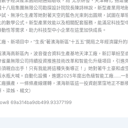
灣數字經濟產業園剛剛通過驗收，為“北京研發、天津轉化”搭建
鐵十八局集團無限公司勘探設計院院長陳詩林說，新型產業用地
中試、無淨化生產等她對著天空的藍色光束刺出圓規，試圖在單
化的數學公式。新型產業效能以及相關配套服務，能滿足科技型
聯動性等需求，助力科技型中小企業在這里加快成長。
廠、新項目中，“生長”著濱海新區“十五五”開局之年經濟躍升
轄濱海高新區內，波音復合資料生產基地天津工廠，新訂單紛至
津雀巢無限公司持續投資推進技術改革和智能化升級項目，引進
必須親自出手！只有我能將這種失衡導正！」她對著牛土豪和虛
張水瓶大喊。自動化設備，進選2025年度出色級智能工廠……一
工廠擴產，一條條產線運轉，濱海新區這一投資創業窪地正不斷
華、梁姊、楊文）
ollow8 69a314ba9db499.93377199