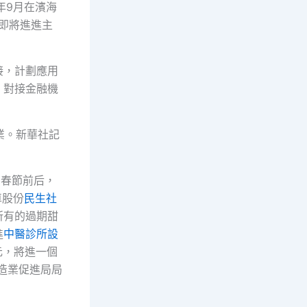
年9月在濱海
即將進進主
接，計劃應用
，對接金融機
業。新華社記
。春節前后，
車股份
民生社
所有的過期甜
進
中醫診所設
元，將進一個
造業促進局局