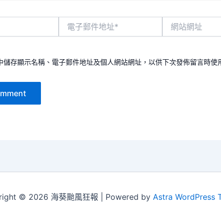
電
網
子
站
郵
網
件
址
地
中儲存顯示名稱、電子郵件地址及個人網站網址，以供下次發佈留言時使
址
*
right © 2026 海葵颱風狂報 | Powered by
Astra WordPress