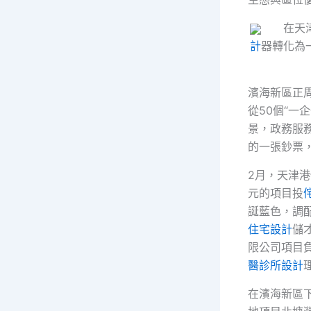
在天津市
計
器轉化為
濱海新區正周
從50個“一
景，政務服
的一張鈔票
2月，天津港
元的項目投
誕藍色，調
住宅設計
儲
限公司項目
醫診所設計
在濱海新區