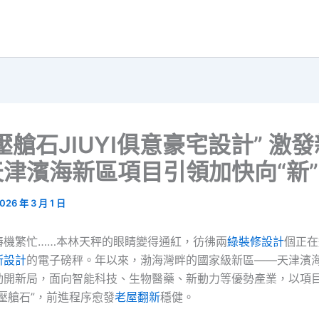
壓艙石JIUYI俱意豪宅設計” 激
津濱海新區項目引領加快向“新”
026 年 3 月 1 日
樁機繁忙……本林天秤的眼睛變得通紅，彷彿兩
綠裝修設計
個正在
所設計
的電子磅秤。年以來，渤海灣畔的國家級新區——天津濱
勁開新局，面向智能科技、生物醫藥、新動力等優勢產業，以項
壓艙石”，前進程序愈發
老屋翻新
穩健。