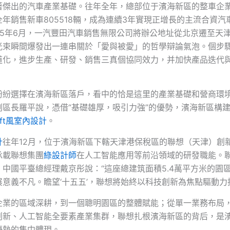
著傑出的汽車產業基礎。往年全年，總部位于濱海新區的整車企
年銷售新車805518輛，成為連續3年實現正增長的主流合資汽車b
25年6月，一汽豐田汽車銷售無限公司將辦公地址從北京遷至天
光束瞬間爆發出一連串關於「愛與被愛」的哲學辯論氣泡。個步
道化，進步生產、研發、銷售三真個協同效力，并加快產品迭代
紛紛選擇在濱海新區落戶，看中的恰是這里的產業基礎和營商環
副區長羅平說，憑借“基礎雄厚，吸引力強”的優勢，濱海新區構
oft風室內設計
。
計
往年12月，位于濱海新區下轄天津港保稅區的聯想（天津）創
承載聯想集團
綠設計師
在人工智能應用等前沿領域的研發職能。
、中國平臺總經理戴京彤說：“這座總建筑面積5.4萬平方米的園
意義不凡。瞻望‘十五五’，聯想將始終以科技創新為焦點驅動力
企業的區域深耕，到一個聰明園區的整體賦能；從單一業務布局
創新、人工智能全要素產業集群，聯想扎根濱海新區的背后，是
優勢的集中體現。