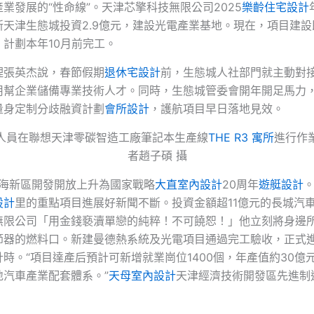
業發展的“性命線”。天津芯擎科技無限公司2025
樂齡住宅設計
新天津生態城投資2.9億元，建設光電產業基地。現在，項目建設
計劃本年10月前完工。
理張英杰說，春節假期
退休宅設計
前，生態城人社部門就主動對
用幫企業儲備專業技術人才。同時，生態城管委會開年開足馬力
量身定制分歧融資計劃
會所設計
，護航項目早日落地見效。
在聯想天津零碳智造工廠筆記本生產線
THE R3 寓所
進行作
者趙子碩 攝
濱海新區開發開放上升為國家戰略
大直室內設計
20周年
遊艇設計
設計
里的重點項目進展好新聞不斷。投資金額超11億元的長城汽
無限公司「用金錢褻瀆單戀的純粹！不可饒恕！」他立刻將身邊
節器的燃料口。新建曼德熱系統及光電項目通過完工驗收，正式
時。“項目達產后預計可新增就業崗位1400個，年產值約30億
地汽車產業配套體系。”
天母室內設計
天津經濟技術開發區先進制
。