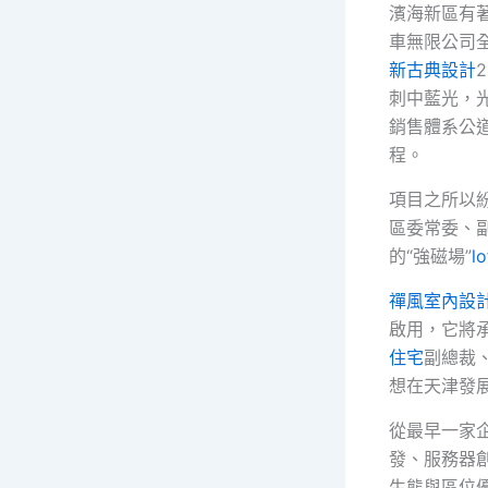
濱海新區有
車無限公司全
新古典設計
刺中藍光，
銷售體系公
程。
項目之所以
區委常委、
的“強磁場”
l
禪風室內設
啟用，它將
住宅
副總裁
想在天津發展
從最早一家
發、服務器
生態與區位