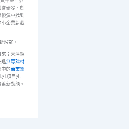
優質平臺。參
融會研發、創
戀傻氣中找到
中小企業對載
的新盼望。
沓來；天津經
先進
無毒建材
空中的
商業空
批批項目扎
積蓄新動能。