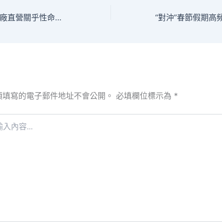
科普時光｜億嵐工廠直營關乎性命平安！醫美必需在醫療機構由衛生專門研究技巧職員操縱
須填寫的電子郵件地址不會公開。
必填欄位標示為
*