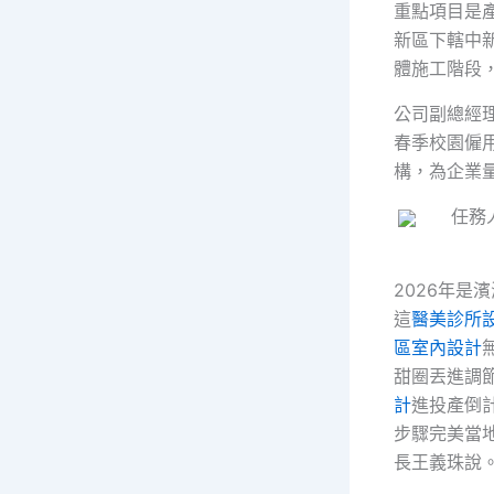
重點項目是產
新區下轄中
體施工階段，
公司副總經
春季校園僱
構，為企業
任務人員
2026年是
這
醫美診所
區室內設計
甜圈丟進調
計
進投產倒計
步驟完美當
長王義珠說