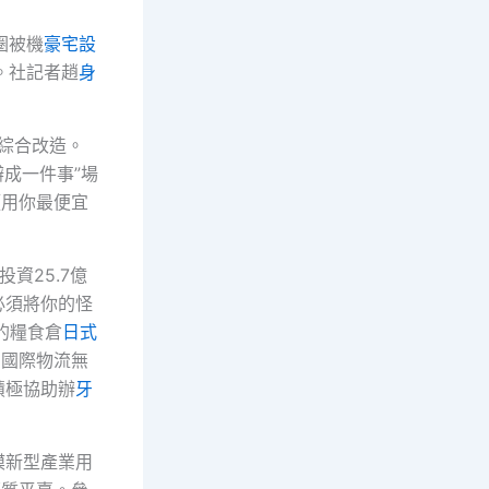
圈被機
豪宅設
。社記者趙
身
”綜合改造。
辦成一件事”場
須用你最便宜
資25.7億
必須將你的怪
的糧食倉
日式
安國際物流無
積極協助辦
牙
模新型產業用