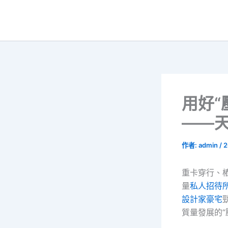
跳
至
主
要
內
容
用好“
——天
作者:
admin
/
2
重卡穿行、
量
私人招待
設計家豪宅
質量發展的“