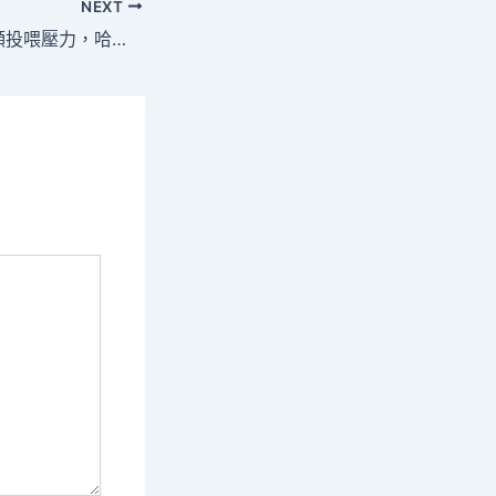
NEXT
“對沖”春節假期高頻投喂壓力，哈爾濱300多只東北虎啟動輪流“輕斷JIUYI俱意翻修設計食”