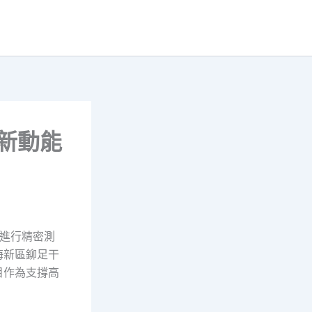
發新動能
進行精密測
海新區鉚足干
目作為支撐高