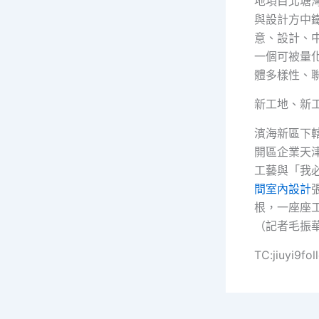
地項目北塘
與設計方中
意、設計、
一個可被量
體多樣性、
新工地、新工
濱海新區下
開區企業天
工藝與「我
間室內設計
根，一座座
（記者毛振
TC:jiuyi9f