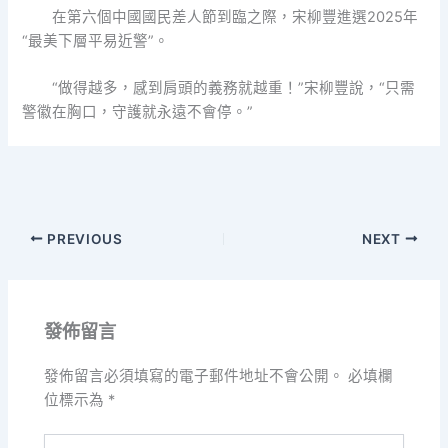
在第六個中國國民差人節到臨之際，宋柳豐進選2025年
“最美下層平易近警”。
“做得越多，感到肩頭的義務就越重！”宋柳豐說，“只需
警徽在胸口，守護就永遠不會停。”
PREVIOUS
NEXT
發佈留言
發佈留言必須填寫的電子郵件地址不會公開。
必填欄
位標示為
*
請