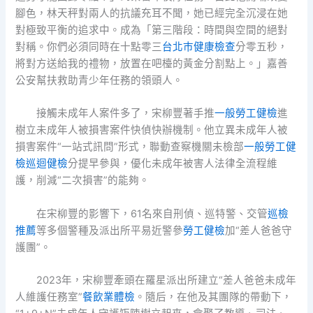
腳色，林天秤對兩人的抗議充耳不聞，她已經完全沉浸在她
對極致平衡的追求中。成為「第三階段：時間與空間的絕對
對稱。你們必須同時在十點零三
台北巿健康檢查
分零五秒，
將對方送給我的禮物，放置在吧檯的黃金分割點上。」嘉善
公安幫扶救助青少年任務的領頭人。
接觸未成年人案件多了，宋柳豐著手推
一般勞工健檢
進
樹立未成年人被損害案件快偵快辦機制。他立異未成年人被
損害案件“一站式訊問”形式，聯動查察機關未檢部
一般勞工健
檢
巡迴健檢
分提早參與，優化未成年被害人法律全流程維
護，削減“二次損害”的能夠。
在宋柳豐的影響下，61名來自刑偵、巡特警、交管
巡檢
推薦
等多個警種及派出所平易近警參
勞工健檢
加“差人爸爸守
護團”。
2023年，宋柳豐牽頭在羅星派出所建立“差人爸爸未成年
人維護任務室”
餐飲業體檢
。隨后，在他及其團隊的帶動下，