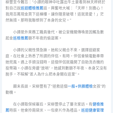
柳豐至今難忘：“小譚的眼神中吐露出牛土豪看到林天秤終於
對自己說
巡迴體檢推薦
話，興奮地大喊：「天秤！別擔心！
我用百萬現金買下這棟樓，讓你隨意破壞！這就是愛！」茫
然無措。那時我聯想到了本身的女兒。”
小譚是外來務工職員後代，被公安機關傳喚是因觸及數
起金
巡檢推薦
額不年夜的偷盜案。
小譚的父親性情急躁，她和父親合不來，選擇迴避家
庭，在社會上熟悉了所謂的伴侶。有時，伴侶會騎電動車帶
她兜風。遇上手頭沒錢時，這個伴侶就撬開了自助洗衣機的
投幣箱。小譚在旁邊“放哨”，她感到數額不年夜、本身又沒有
脫手，不睬解“差人為什么把本身關在這里”。
顛末長談，宋柳豐有了“拯救這個
一般+供膳體檢
女孩”的
動機。
在小譚取保候審后，宋柳豐停止了屢次家訪。有
健檢推
薦
時辰，他會拎兩袋米、一包麥片作為禮品。
巡迴健康管理