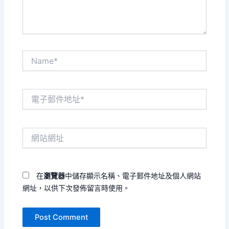
Name*
電
子
郵
件
網
地
站
址
網
*
址
在
瀏覽器
中儲存顯示名稱、電子郵件地址及個人網站
網址，以供下次發佈留言時使用。