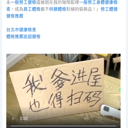
永
一般勞工健檢
遠被困在我的咖啡館裡
一般勞工身體健康檢
查
，成為
員工體檢
最不
供膳體檢
對稱的裝飾品！」
勞工體健
健檢推薦
台北巿健康檢查
體檢推薦
巡迴健檢