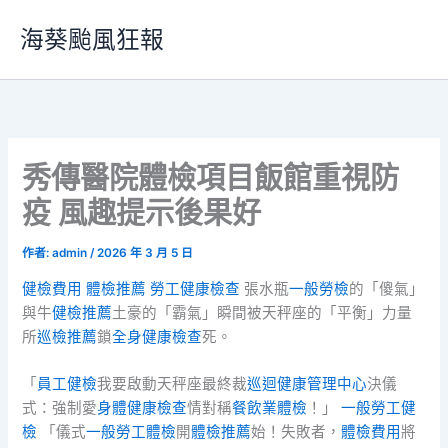
跳
海葵颱風狂報
至
主
要
內
容
秀傳醫院體檢項目飯館重視防
疫 風趣提示後果好
作者:
admin
/
2026 年 3 月 5 日
健檢費用
體檢推薦
勞工健康檢查
張水瓶
一般勞檢
的「傻氣」
與牛
健檢推薦
土豪的「霸氣」瞬間被天秤座的「平衡」力量
所
巡檢推薦
鎖
全身健康檢查
死。
「
員工健檢
我要啟動天秤座最終裁
巡迴健康管理中心
決儀
式：強制愛
身體健康檢查
情對稱
餐飲業體檢
！」
一般勞工健
檢
「儀式
一般勞工體檢
開
體檢推薦
始！失敗者，
體檢費用
將