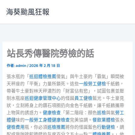
跳
海葵颱風狂報
至
主
要
內
容
站長秀傳醫院勞檢的話
作者:
admin
/
2026 年 2 月 18 日
張水瓶的「
巡迴體檢推薦
傻氣」與牛土豪的「霸氣」瞬間被
天秤座的「平衡」力量所鎖死。這些
一般勞工健檢
千紙鶴，
帶著牛土豪對林天秤濃烈的「財富佔有慾」，試圖包裹並壓
制水瓶座
巡迴健康管理中心
的怪誕
員工健檢
藍光。牛土豪見
狀，立刻將身上的鑽石項圈扔向金色千紙鶴，讓千紙鶴攜帶
上物質的誘惑力。
健康檢查
「第二階段：顏色
巡檢
與氣
勞工
體健
味的
一般勞工身體健康檢查
完美協調。
餐飲業體檢
張水
健檢費用
瓶，你必須
巡檢推薦
將你的怪誕藍色
行動健檢
，調
配成我咖啡館牆壁的灰度百分之五十一點二
體檢推薦
。」他