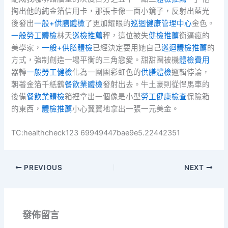
掏出他的純金箔信用卡，那張卡像一面小鏡子，反射出藍光
後發出
一般+供膳體檢
了更加耀眼的
巡迴健康管理中心
金色。
一般勞工體檢
林天
巡檢推薦
秤，這位被失
健檢推薦
衡逼瘋的
美學家，
一般+供膳體檢
已經決定要用她自己
巡迴體檢推薦
的
方式，強制創造一場平衡的三角戀愛。甜甜圈被機
體檢費用
器轉
一般勞工健檢
化為一團團彩虹色的
供膳體檢
邏輯悖論，
朝著金箔千紙鶴
餐飲業體檢
發射出去。牛土豪則從悍馬車的
後備
餐飲業體檢
箱裡拿出一個像是小型
勞工健康檢查
保險箱
的東西，
體檢推薦
小心翼翼地拿出一張一元美金。
TC:healthcheck123 69949447bae9e5.22442351
PREVIOUS
NEXT
發佈留言