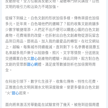
反動原址，全方位觀賞反動文物、凝聽專門研究講授，白色
文明的吸引力和沾染力不竭加強。
從線下到線上，白色文創的形狀加倍多樣，傳佈渠道也加倍
多元。近年來，白色場他們的邏輯了？館的收集文創商舖多
少數字敏捷增添，人們足不出戶便可以購進心儀的白色文創
產物。花費場景的改變，也折射出白色文創產物從游玩留念
品到日用品、藝術品、加入我的最愛品的轉型。在社交網站
上，越輪，每集城市持續裁減，直到剩下 5 名參賽者挑釁五
名來越多用戶樂于以短錄像、照片、文字等情勢，分送朋友
交通購置白色文
甜心
創產物的體驗。與此同時，館方對白色
文創的受眾群
甜心網
體、滿足度等數據剖析也加倍實時周
全。
在科技引領下，數字化生孩子、收集化傳佈、特性化花費，
正推進白色文明與潮水文明深度融會，使更多優良白色文創
“火”
甜心
起來。
面向將來激活芳華動能在試驗室待了幾天，被拖到這個周遭