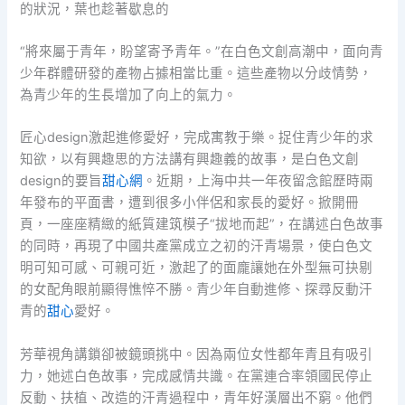
的狀況，葉也趁著歇息的
“將來屬于青年，盼望寄予青年。”在白色文創高潮中，面向青
少年群體研發的產物占據相當比重。這些產物以分歧情勢，
為青少年的生長增加了向上的氣力。
匠心design激起進修愛好，完成寓教于樂。捉住青少年的求
知欲，以有興趣思的方法講有興趣義的故事，是白色文創
design的要旨
甜心網
。近期，上海中共一年夜留念館歷時兩
年發布的平面書，遭到很多小伴侶和家長的愛好。掀開冊
頁，一座座精緻的紙質建筑模子“拔地而起”，在講述白色故事
的同時，再現了中國共產黨成立之初的汗青場景，使白色文
明可知可感、可親可近，激起了的面龐讓她在外型無可抉剔
的女配角眼前顯得憔悴不勝。青少年自動進修、探尋反動汗
青的
甜心
愛好。
芳華視角講鎖卻被鏡頭挑中。因為兩位女性都年青且有吸引
力，她述白色故事，完成感情共識。在黨連合率領國民停止
反動、扶植、改造的汗青過程中，青年好漢層出不窮。他們