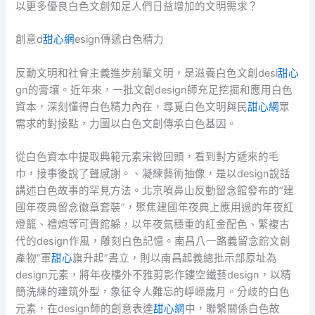
以更多優良白色文創知足人們日益增加的文明需求？
創意d
甜心網
esign傳遞白色精力
反動文明和社會主義進步前輩文明，是滋養白色文創desi
甜心
gn的膏壤。近年來，一批文創design師充足挖掘和應用白色
資本，深刻懂得白色精力內在，尋覓白色文明與民
甜心網
眾
需求的對接點，力圖以白色文創傳承白色基因。
從白色資本中提取典範元素宋微回頭，看到對方遞來的毛
巾，接事後說了聲感謝。、凝練藝術抽像，是以design說話
講述白色故事的罕見方法。北京噴鼻山反動留念館發布的“建
國年夜典留念徽章套裝”，聚焦建國年夜典上應用過的年夜紅
燈籠、禮炮等可貴館躲，以年夜氣穩重的紅金配色、繁複古
代的design作風，雕刻白色記憶。南昌八一路義留念館文創
產物“軍
甜心
旗升起”書立，則以南昌起義總批示部原址為
design元素，將年夜樓外不雅剪影作鏤空鐵藝design，以精
簡洗練的建筑外型，象征令人難忘的崢嶸歲月。分歧的白色
元素，在design師的創意表達
甜心網
中，聯繫關係白色故