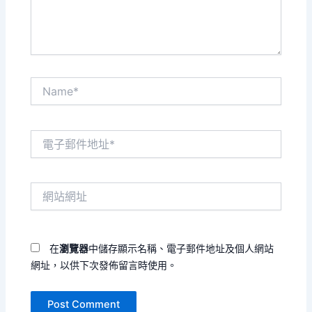
容...
Name*
電
子
郵
件
網
地
站
址
網
*
址
在
瀏覽器
中儲存顯示名稱、電子郵件地址及個人網站
網址，以供下次發佈留言時使用。