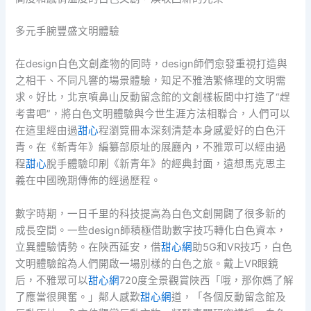
多元手腕豐盛文明體驗
在design白色文創產物的同時，design師們愈發重視打造與
之相干、不同凡響的場景體驗，知足不雅浩繁條理的文明需
求。好比，北京噴鼻山反動留念館的文創樣板間中打造了“趕
考書吧”，將白色文明體驗與今世生涯方法相聯合，人們可以
在這里經由過
甜心
程瀏覽冊本深刻清楚本身感愛好的白色汗
青。在《新青年》編纂部原址的展廳內，不雅眾可以經由過
程
甜心
脫手體驗印刷《新青年》的經典封面，遠想馬克思主
義在中國晚期傳佈的經過歷程。
數字時期，一日千里的科技提高為白色文創開闢了很多新的
成長空間。一些design師積極借助數字技巧轉化白色資本，
立異體驗情勢。在陜西延安，借
甜心網
助5G和VR技巧，白色
文明體驗館為人們開啟一場別樣的白色之旅。戴上VR眼鏡
后，不雅眾可以
甜心網
720度全景觀賞陜西「哦，那你媽了解
了應當很興奮。」鄰人感歎
甜心網
道，「各個反動留念館及