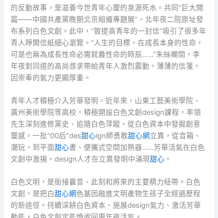
的反動故事，是滋養今世青年心靈的泉源死水。共同“巨大開
篇——中國共產黨晚期北京組織專題展”，北年夜二院原址發
布系列白色文創。此中，“致提高青年的一封信”吸引了很多年
青人睜開信紙細心瀏覽。“人生的目標，在成長本身的性命，
可是也無為成長性命必需就義性命的時辰……”朱絲欄間，李
年夜釗同道的高尚尋求帶給青年人激烈震動。薄薄的信箋，
因崇奉的氣力更顯厚重。
青年人才積極介入芳華發明。近年來，山東工藝美術學院、
廣州美術學院等高校，積極開設白色文創design課程，率領
先生深刻進修黨史、追隨白色萍蹤，從白色資本中發掘創意
靈感。一批“00后”des
甜心
ign師勇敢
甜心網
立異，從音箱、
潮玩，到平面
甜心
書、便攜式空間加熱器……芳華活氣在白色
文創中激揚，design人才在立異發明中涌現
甜心
。
白色文明，是銜接曩昔、此刻和將來的主要精力紐帶。白色
文創，是把白
甜心網
色基因融進文明產物生孩子全經過歷程
的新途徑。持續深耕白色資本、施展design氣力、激活芳華
動能，白色文創定能煥收回更年夜活氣。