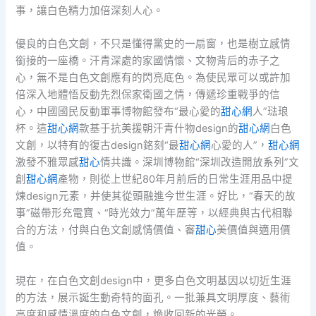
事，讓白色精力加倍深刻人心。
優良的白色文創，不只是懂得黨史的一扇窗，也是樹立感情
銜接的一座橋。汗青深處的家國情懷、文物背后的赤子之
心，無不是白色文創應有的閃亮底色。為使民眾可以或許加
倍深入地體悟反動先烈保家衛國之情，傳遞珍重戰爭的信
心，中國國民反動軍事博物館發布“最心愛的
甜心網
人”琺琅
杯。這
甜心網
款基于抗美援朝汗青什物design的
甜心網
白色
文創，以特有的復古design銘刻“最
甜心網
心愛的人”，
甜心網
激發不雅眾感
甜心
情共識。深圳博物館“深圳改造開放系列”文
創
甜心網
產物，則從上世紀80年月前后的日常生涯用品中提
煉design元素，并使其從頭融進今世生涯。好比，“春天的故
事”磁帶形充電寶、“時光效力”萬年歷等，以經典與古代相聯
合的方法，付與白色文創感情價值、審
甜心
美價值與適用價
值。
現在，在白色文創design中，更多白色文明基因以切近生涯
的方法，展示誕生動奇特的面孔。一批兼具文明厚度、藝術
高度和感情溫度的白色文創，煥收回新的光榮。