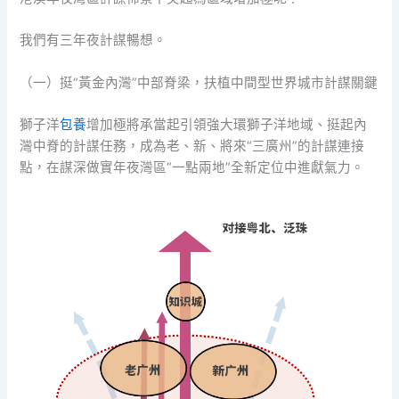
我們有三年夜計謀暢想。
（一）挺“黃金內灣”中部脊梁，扶植中間型世界城市計謀關鍵
獅子洋
包養
增加極將承當起引領強大環獅子洋地域、挺起內
灣中脊的計謀任務，成為老、新、將來“三廣州”的計謀連接
點，在謀深做實年夜灣區“一點兩地”全新定位中進獻氣力。