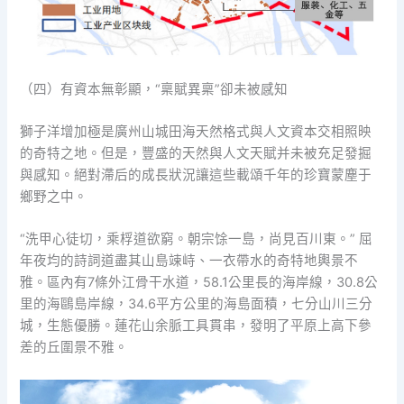
（四）有資本無彰顯，“稟賦異稟”卻未被感知
獅子洋增加極是廣州山城田海天然格式與人文資本交相照映
的奇特之地。但是，豐盛的天然與人文天賦并未被充足發掘
與感知。絕對滯后的成長狀況讓這些載頌千年的珍寶蒙塵于
鄉野之中。
“洗甲心徒切，乘桴道欲窮。朝宗馀一島，尚見百川東。” 屈
年夜均的詩詞道盡其山島竦峙、一衣帶水的奇特地輿景不
雅。區內有7條外江骨干水道，58.1公里長的海岸線，30.8公
里的海鷗島岸線，34.6平方公里的海島面積，七分山川三分
城，生態優勝。蓮花山余脈工具貫串，發明了平原上高下參
差的丘圍景不雅。