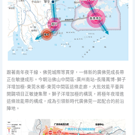
跟著南年夜干線、佛莞城際等貫穿，一條新的廣佛莞成長帶
正在敏捷成形。今朝沿佛山中間區-廣州南站–長隆萬博-獅子
洋增加極-東莞水鄉-東莞中間區這條走廊，大批效能平臺與
開闢項目正敏捷集聚。獅子洋增加極的構筑，將極年夜增進
這條效能帶的構成，成為引領新時代廣佛莞一起配合的前沿
陣地。