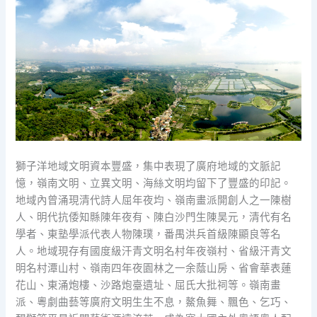
獅子洋地域文明資本豐盛，集中表現了廣府地域的文脈記
憶，嶺南文明、立異文明、海絲文明均留下了豐盛的印記。
地域內曾涌現清代詩人屈年夜均、嶺南畫派開創人之一陳樹
人、明代抗倭知縣陳年夜有、陳白沙門生陳昊元，清代有名
學者、東塾學派代表人物陳璞，番禺洪兵首級陳顯良等名
人。地域現存有國度級汗青文明名村年夜嶺村、省級汗青文
明名村潭山村、嶺南四年夜園林之一余蔭山房、省會華表蓮
花山、東涌炮樓、沙路炮臺遺址、屈氏大批祠等。嶺南畫
派、粵劇曲藝等廣府文明生生不息，鰲魚舞、飄色、乞巧、