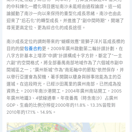
的中科煉化一體化項目選址南沙未能經由過程論證。這一結
論撼動了南沙一向以來保持的重型化成長思緒，南沙也由此
迎來了“后石化”的轉型成長，并進進了“副中間時期”，開端了
尋覓更高定位、更為綜合化的成長途徑。
南沙成長定位的調劑帶來的“蝴蝶效應”是獅子洋片區成長標的
目的的變
包養合約
更。2009年廣州啟動第二輪計謀計劃，在
八字方針基本上增添“中調”計謀構成十字方針，斷定了“一主
六副”的空間格式，將全部番禺南部地域作為了六個城市副中
間城區之一；“廣州新城”作為“南拓軸中的節點”依然保存，并
以舉行亞運會為契機，著手開闢以棲身與辦事效能為主的亞
運城。在這段時光，已經沙田萬里的廣州南部，已然成為投
資熱土。2001年南沙港開工，2004年廣州南站開工，2005
年廣州地鐵3、4號線通車。年夜番禺（時含南沙）占廣州
GDP、生齒的比例分辨從2000年的11.8%、13.3%晉陞到
2010年的17.1%、14.9%。