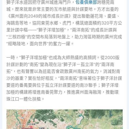
獅子洋水道因把守廣州城進海門戶，
包養俱樂部
跨穗莞兩
城，歷來就是非常主要的互市航道與計謀要地。方才出臺的
《廣州面向2049的城市成長計謀》提出聯動蓮花灣、慶盛、
海鷗島等地，協同東莞水鄉、虎門，構筑總面積約320平方公
里計謀中樞——“獅子洋增加極”，“兩洋南拓”的成長計謀與
“三核四極”的空間布局落到地盤上，助力灣區時期的廣州完成
“經略陸地，面向世界”的奮力一躍。
一時，“獅子洋增加極”也成為大師熱議的高頻詞。從2000版
計謀計劃的“南拓”變為現在沿“獅子洋－孤立洋”的“兩洋南
拓”，也有聲響以為這能否會疏散廣州南拓的氣力，消減對南
沙的器重？實在恰好相反，“兩洋南拓”意味著位于獅子洋計謀
要道的番禺要與位于孤立洋計謀要道的南沙聯手；獅子洋增
加極的構建將增進南番莞聚力，推進廣州面海融灣，推動環
珠江口一體化扶植。