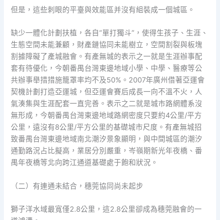
但是，這些刺眼的平臺與效能區并沒有組裝成一個城區。
缺少一體化計劃扶植，各自“單打獨斗”，使得生孩子、生涯、
生態空間未能兼顧，財產鏈協同未能樹立，空間割裂與板塊
割據障礙了產城融會。有產無城的表示之一就是生涯辦事配
套有待優化，今朝番禺台灣東邊地域小學、中學、醫療等公
共辦事舉措措施籠罩率均不及50%。2007年廣州借著亞運會
契機計劃打造亞運城，但亞運會賽后成長一向不溫不火，人
氣湊集與生涯配套一直完善。表示之二就是城市路網體系沒
無形成，今朝番禺台灣東邊地域路網密度只要約4公里/平方
公里，遠沒有8公里/平方公里的基礎城市尺度。有產無城招
致番禺台灣東邊地域南北潮汐景象顯明，與中間城區的潮汐
通勤路況占比擬高，業居分別嚴重，岑嶺期新光年夜橋、番
禺年夜橋等北向跨江通道基礎處于飽和狀況。
（二）有連通未結合，穗莞協同尚未起步
獅子洋水域最寬僅2.8公里，這2.8公里卻成為穗莞融會的一