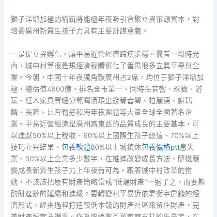
獅子洋增加極的構筑將能極年夜吸引會聚立異策源資本，對
培養廣州新質生孩子力具有主要計謀意義。
一是促立異孵化，讓平易近營經濟蹄疾步穩。曩昔一段時光
內，城中村等很是規經濟載體孵化了番禺很多立異平臺與企
業。今朝，中國十年夜獨角獸廣州占2席，均位于獅子洋增加
極，總估值4600億，排名全市第一。同時在音響、珠寶、游
玩、紅木家具等細分範疇涌現出銳豐音響、柏麗德、謝瑞
麟、長隆、比音勒芬和海年夜團體等大量全球全國著名企
業。平易近營經濟是廣州高東西的品質成長的主要基本，可
以進獻50%以上稅收、60%以上國際生孩子總值、70%以上
技巧立異結果、
包養軟體
80%以上城鎮休
包養價格ptt
息失
業、90%以上企業多少數字，在推進改變成長方法、隨機應
變成長新質生孩子力上年夜有可為。跟著城中村改革的推
動，不該該把原有財產簡略當成“低端財產”一退了之，而要斟
酌財產鏈的延續和進級。要轉變村平易近依靠衡宇房錢的經
濟形式，經由過程打造較低本錢的財產社區來留住財產，完
美財產配套及辦事。作為邊疆數百萬家庭支柱的失業者，在