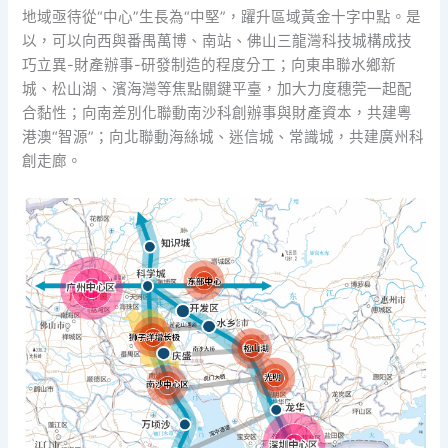
地域亟待從“中心”生長為“中堅”，躍升區域黃金十字中點。是
以，可以向西與番禺萬博、南站、佛山三龍灣科技城構成技
巧立異-財產辦事-研發制造的程度分工；向東串聯水鄉新
城、松山湖、濱海灣等焦點關鍵平臺，加大力度穗莞一起配
合黏性；向南差別化聯動南沙科創辦事與財產資本，共建粵
港澳“智源”；向北聯動海絲城、迷信城、常識城，共建廣州科
創走廊。