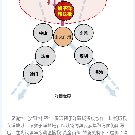
一是從“中心”到“中堅”，促環獅子洋區域深度協作。比擬環孤
立洋地域，環獅子洋地域在區域協同與要素集聚方面仍顯滯
后。在粵港澳年夜灣區擁抱“黃金內灣”的新態勢下，環獅子洋