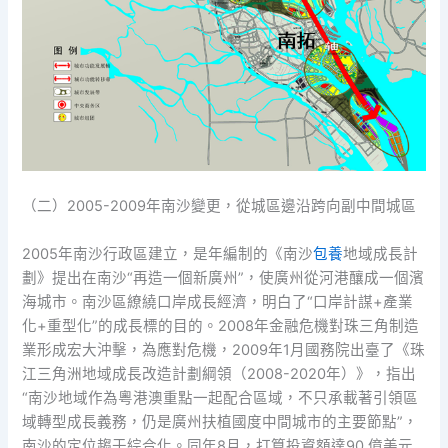
（二）2005-2009年南沙變更，從城區邊沿跨向副中間城區
2005年南沙行政區建立，是年編制的《南沙
包養
地域成長計
劃》提出在南沙“再造一個新廣州”，使廣州從河港釀成一個濱
海城市。南沙區繚繞口岸成長經濟，明白了“口岸計謀+產業
化+重型化”的成長標的目的。2008年金融危機對珠三角制造
業形成宏大沖擊，為應對危機，2009年1月國務院出臺了《珠
江三角洲地域成長改造計劃綱領（2008-2020年）》，指出
“南沙地域作為粵港澳重點一起配合區域，不只承載著引領區
域轉型成長義務，仍是廣州扶植國度中間城市的主要節點”，
南沙的定位趨于綜合化。同年8月，打算投資額達90 億美元