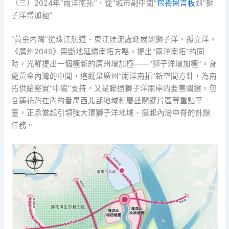
（三）2024年“兩洋南拓”，從“城市副中間”
包養留言板
到“獅
子洋增加極”
“黃金內灣”從珠江航道、東江匯流處延展到獅子洋、孤立洋。
《廣州2049》果斷地延續南拓方略，提出“兩洋南拓”的同
時，光鮮提出一個極新的廣州增加極——“獅子洋增加極”。身
處黃金內灣的中間，這既是廣州“兩洋南拓”新空間方針，為南
拓供給堅實“中繼”支持，又是聯通獅子洋兩岸的要害關鍵。包
含蓮花灣在內的番禺西北部地域和慶盛關鍵片區等重點平
臺，正承當起引領強大環獅子洋地域、挺起內灣中脊的計謀
任務。