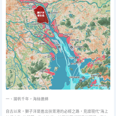
一、揚帆千年，海絲連綿
自古以來，獅子洋是進出扶胥港的必經之路，見證現代“海上