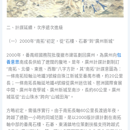
二、計謀延續，次序遞次進級
（一）2000年“南拓”初定，從“石樓、石碁”到“廣州新城”
2000年，番禺經國務院批復撤市建區劃回廣州，為廣州向
包
養意思
南成長供給了遼闊的腹地。是年，廣州計謀計劃制訂
“南拓、北優、東進、西聯”八字方針，其“南拓”計謀意圖為：
一條南拓短軸沿地鐵3號線自珠江新城至番禺市橋，約20公里
長；一條南拓長軸延地鐵4號線從廣州迷信城、琶洲國際會展
中間、廣州年夜學城、廣州新城至南沙，長約60公里。廣州
城區從“云山珠水”跨向“山城田海”。
方略初定，需循序實行。由于南拓長軸60公里長渡過年夜，
跨越了通勤一小時的同城范圍，是以2000版計謀計劃在南拓
軸中部的番禺石樓、石碁、東涌鎮地位策劃扶植支持跨越式