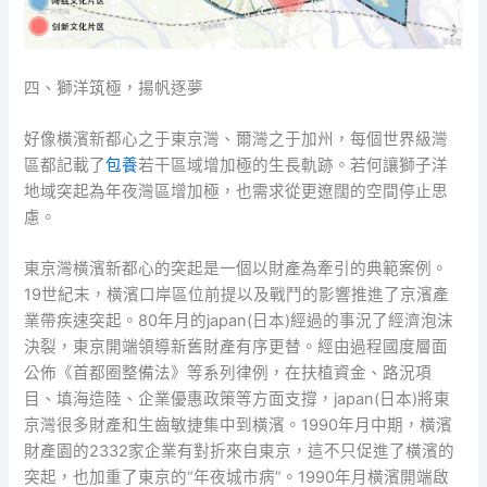
四、獅洋筑極，揚帆逐夢
好像橫濱新都心之于東京灣、爾灣之于加州，每個世界級灣
區都記載了
包養
若干區域增加極的生長軌跡。若何讓獅子洋
地域突起為年夜灣區增加極，也需求從更遼闊的空間停止思
慮。
東京灣橫濱新都心的突起是一個以財產為牽引的典範案例。
19世紀末，橫濱口岸區位前提以及戰鬥的影響推進了京濱產
業帶疾速突起。80年月的japan(日本)經過的事況了經濟泡沫
決裂，東京開端領導新舊財產有序更替。經由過程國度層面
公佈《首都圈整備法》等系列律例，在扶植資金、路況項
目、填海造陸、企業優惠政策等方面支撐，japan(日本)將東
京灣很多財產和生齒敏捷集中到橫濱。1990年月中期，橫濱
財產園的2332家企業有對折來自東京，這不只促進了橫濱的
突起，也加重了東京的“年夜城市病”。1990年月橫濱開端啟