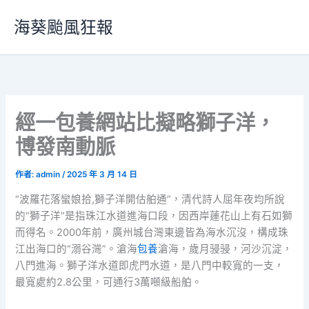
跳
海葵颱風狂報
至
主
要
內
容
經一包養網站比擬略獅子洋，
博發南動脈
作者:
admin
/
2025 年 3 月 14 日
“波羅花落蠻娘拾,獅子洋開估舶通”，清代詩人屈年夜均所說
的“獅子洋”是指珠江水道進海口段，因西岸蓮花山上有石如獅
而得名。2000年前，廣州城台灣東邊皆為海水沉沒，構成珠
江出海口的“溺谷灣”。滄海
包養
滄海，歲月骎骎，河沙沉淀，
八門進海。獅子洋水道即虎門水道，是八門中較寬的一支，
最寬處約2.8公里，可通行3萬噸級船舶。