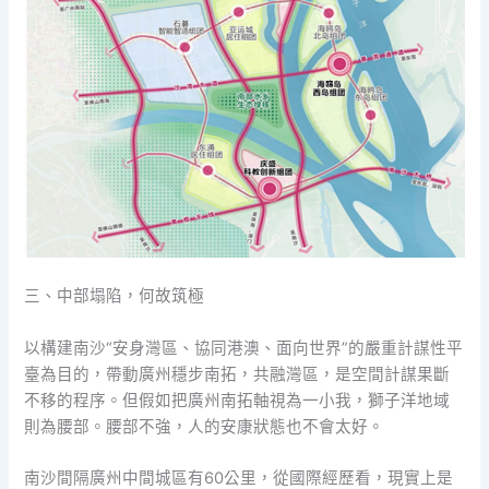
三、中部塌陷，何故筑極
以構建南沙“安身灣區、協同港澳、面向世界”的嚴重計謀性平
臺為目的，帶動廣州穩步南拓，共融灣區，是空間計謀果斷
不移的程序。但假如把廣州南拓軸視為一小我，獅子洋地域
則為腰部。腰部不強，人的安康狀態也不會太好。
南沙間隔廣州中間城區有60公里，從國際經歷看，現實上是