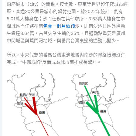
兩座城市（city）的關系。按倫敦、東京等世界超年夜城市經
歷，普通30公里是城市的輻射范圍。據2022年統計，約有
5.01萬人棲身在南沙而任務在其他處所，3.63萬人棲身在中
間城區而任務在南
包養一個月價錢
沙，即南沙逐日區外通勤
生齒達8.64萬，占其失業生齒的35%，且通勤點重要是廣州
中間城區與蕉門河地域，與番禺台灣東邊的通勤比擬少。
所以，本來假想的番禺台灣東邊地域與南沙的聯絡接觸沒有
完成，“中部塌陷”反而成為城市南拓成長掣肘。