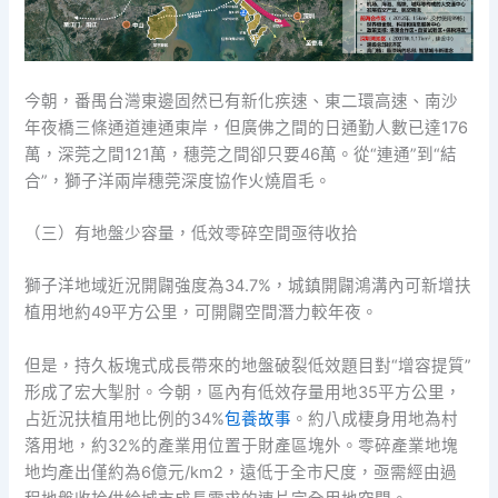
今朝，番禺台灣東邊固然已有新化疾速、東二環高速、南沙
年夜橋三條通道連通東岸，但廣佛之間的日通勤人數已達176
萬，深莞之間121萬，穗莞之間卻只要46萬。從“連通”到“結
合”，獅子洋兩岸穗莞深度協作火燒眉毛。
（三）有地盤少容量，低效零碎空間亟待收拾
獅子洋地域近況開闢強度為34.7%，城鎮開闢鴻溝內可新增扶
植用地約49平方公里，可開闢空間潛力較年夜。
但是，持久板塊式成長帶來的地盤破裂低效題目對“增容提質”
形成了宏大掣肘。今朝，區內有低效存量用地35平方公里，
占近況扶植用地比例的34%
包養故事
。約八成棲身用地為村
落用地，約32%的產業用位置于財產區塊外。零碎產業地塊
地均產出僅約為6億元/km2，遠低于全市尺度，亟需經由過