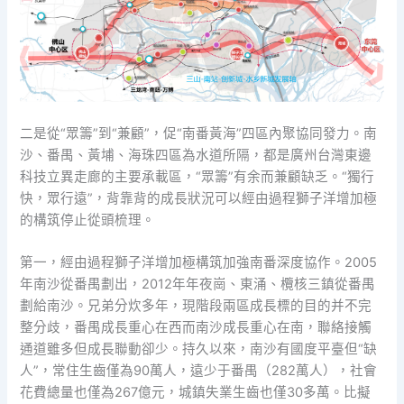
二是從“眾籌”到“兼顧”，促“南番黃海”四區內聚協同發力。南
沙、番禺、黃埔、海珠四區為水道所隔，都是廣州台灣東邊
科技立異走廊的主要承載區，“眾籌”有余而兼顧缺乏。“獨行
快，眾行遠”，背靠背的成長狀況可以經由過程獅子洋增加極
的構筑停止從頭梳理。
第一，經由過程獅子洋增加極構筑加強南番深度協作。2005
年南沙從番禺劃出，2012年年夜崗、東涌、欖核三鎮從番禺
劃給南沙。兄弟分炊多年，現階段兩區成長標的目的并不完
整分歧，番禺成長重心在西而南沙成長重心在南，聯絡接觸
通道雖多但成長聯動卻少。持久以來，南沙有國度平臺但“缺
人”，常住生齒僅為90萬人，遠少于番禺（282萬人），社會
花費總量也僅為267億元，城鎮失業生齒也僅30多萬。比擬