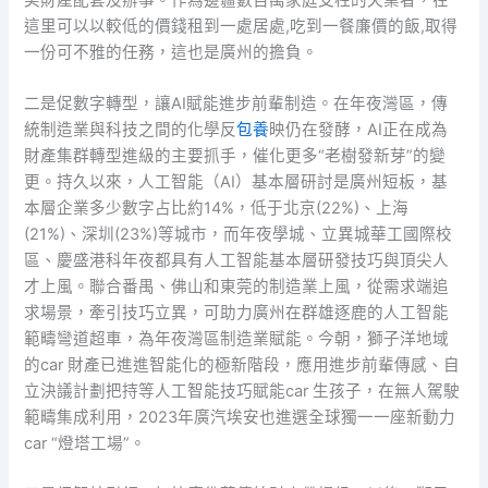
這里可以以較低的價錢租到一處居處,吃到一餐廉價的飯,取得
一份可不雅的任務，這也是廣州的擔負。
二是促數字轉型，讓AI賦能進步前輩制造。在年夜灣區，傳
統制造業與科技之間的化學反
包養
映仍在發酵，AI正在成為
財產集群轉型進級的主要抓手，催化更多“老樹發新芽”的變
更。持久以來，人工智能（AI）基本層研討是廣州短板，基
本層企業多少數字占比約14%，低于北京(22%)、上海
(21%)、深圳(23%)等城市，而年夜學城、立異城華工國際校
區、慶盛港科年夜都具有人工智能基本層研發技巧與頂尖人
才上風。聯合番禺、佛山和東莞的制造業上風，從需求端追
求場景，牽引技巧立異，可助力廣州在群雄逐鹿的人工智能
範疇彎道超車，為年夜灣區制造業賦能。今朝，獅子洋地域
的car 財產已進進智能化的極新階段，應用進步前輩傳感、自
立決議計劃把持等人工智能技巧賦能car 生孩子，在無人駕駛
範疇集成利用，2023年廣汽埃安也進選全球獨一一座新動力
car “燈塔工場”。