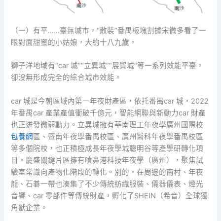
（一）有平……臺無城市，“散裝”番禺板塊割據宋微多看了一
眼對面甜蜜的小姑娘，大約十八九歲，
獅子洋地域有“car 城”“立異城”“展貿城”等一系列效能平臺，
卻沒無形成完全的綜合城市效能。
car 城是今朝區域內第一年夜財產區，依托番禺car 城，2022
年番禺car 產業產值衝破千億元，智能網聯與新動力car 財產
也正迸發微弱動力。立異城擁有華南理工年夜學廣州國際校
包養網
區、暨南年夜學番禺校區、廣州醫科年夜學番禺校區
等多個院校，也正積極成長年夜學城聰明谷等產學研轉化項
目。慶盛關鍵片區擁有噴鼻港科技年夜學（廣州），聚焦試
驗室常識向產物化階段的轉化。別的，在周邊的南村、年夜
龍、石碁一帶也湊集了不少傳統紡織服裝、儀器儀表、燈光
音響、car 零部件等傳統財產，孵化了SHEIN（希音）全球獨
角獸企業。