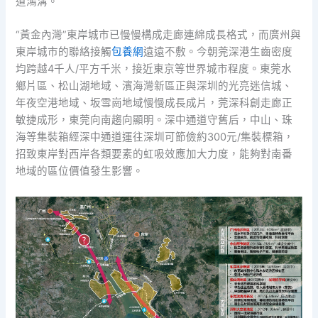
道鴻溝。
“黃金內灣”東岸城市已慢慢構成走廊連綿成長格式，而廣州與
東岸城市的聯絡接觸
包養網
遠遠不敷。今朝莞深港生齒密度
均跨越4千人/平方千米，接近東京等世界城市程度。東莞水
鄉片區、松山湖地域、濱海灣新區正與深圳的光亮迷信城、
年夜空港地域、坂雪崗地域慢慢成長成片，莞深科創走廊正
敏捷成形，東莞向南趨向顯明。深中通道守舊后，中山、珠
海等集裝箱經深中通道運往深圳可節儉約300元/集裝標箱，
招致東岸對西岸各類要素的虹吸效應加大力度，能夠對南番
地域的區位價值發生影響。