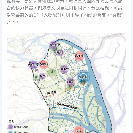
醒獅等平易近間藝術源遠流芳，成為寬大國內外粵語粵人配
合的精力標識，與港澳文明更是同根同源、分緣相親，可謂
浩繁華裔的的CP（人物配對）則主導了粉絲的會商。“原鄉”
之地。