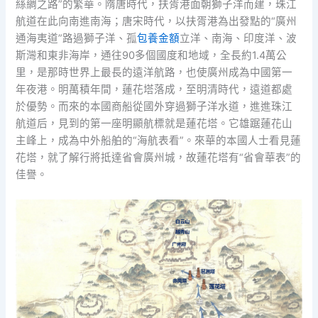
絲綢之路”的繁華。隋唐時代，扶胥港面朝獅子洋而建，珠江
航道在此向南進南海；唐宋時代，以扶胥港為出發點的“廣州
通海夷道”路過獅子洋、孤
包養金額
立洋、南海、印度洋、波
斯灣和東非海岸，通往90多個國度和地域，全長約1.4萬公
里，是那時世界上最長的遠洋航路，也使廣州成為中國第一
年夜港。明萬積年間，蓮花塔落成，至明清時代，遠道都處
於優勢。而來的本國商船從國外穿過獅子洋水道，進進珠江
航道后，見到的第一座明顯航標就是蓮花塔。它雄踞蓮花山
主峰上，成為中外船舶的“海航表看”。來華的本國人士看見蓮
花塔，就了解行將抵達省會廣州城，故蓮花塔有“省會華表”的
佳譽。