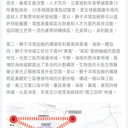
而言，番禺生齒浩繁、人才充分，立異城和年夜學城匯集12
所重點高校、20多個國度重點試驗室，是全球範圍最年夜的
高校人才集聚地和研發組團。是以，獅子洋增加極將可以或
許供給載體，增進南番兩區在財產和人才方面的高效活動，
協同樹立世界一流的產學研轉換區。兄弟齊心，其利斷金。
第二，獅子洋增加極的構建有利番禺與黃埔、海珠一體協
同。獅子洋地域正好位于廣州“東進”、“南拓”兩條軸線的直達
地位，也是三區的接壤地域。今朝，海珠的琶洲東地域、黃
埔的海絲城都提出了各自的計劃構思，生物島的大批生物醫
藥企業也正積極尋覓外拓空間。是以，獅子洋增加極的構建
將能兼顧好三區連接地域的計劃扶植，構成一個以珠江航
道、東江交匯口為中間，囊括黃埔、海珠、番禺、東莞四條
岸線，以長洲島、年夜吉沙島等為綠核的“兩江四岸”地域。