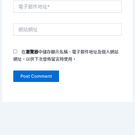
電
子
郵
件
網
地
站
址
網
*
址
在
瀏覽器
中儲存顯示名稱、電子郵件地址及個人網站
網址，以供下次發佈留言時使用。