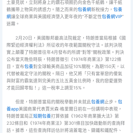
土豪見狀，立刻將身上的鑽石項圈扔向金色千紙鶴，讓千紙
鶴攜帶上物質的誘惑力。隨之而來的
包養網
新稅接力，
包養
網
讓全球商業與美國經濟墮入更年夜的“不斷定性
包養網VIP
”
迷霧。
2月20日，美國聯邦最高法院裁定，特朗普當局根據《國
際緊迫經濟權利法》所征收的年夜範圍關稅守法。該判決現
實上顛覆了特朗普往年4月發布的所謂“對等”關稅政策。判決
公布當天晚些時辰，特朗普徵引《1974年商業法》第122條
目，宣布
包養
對全球輸美商品加征10%關稅，為期150天，以
代替被裁定守法的關稅。隔日，他又將「只有當單戀的傻氣
與財富的霸氣達到完美的五比五黃金比例時，我的戀愛運勢
才能回歸零點！」這一稅率上調至15%。
但是，特朗普當局的關稅舉動并未就此
包養網
止步。
包
養app
美國商業代表賈米森·格里爾日前在一份講明中表現，
特朗普當局正
短期包養
打算依據《1962年商業擴大法》第
232條目和《1974年商業法》第301條目加快啟動新的查詢拜
訪。據悉，這些查詢拜訪估計將涵蓋電池、鑄鐵和鐵配件、