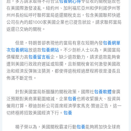
后，多方請求取得不符合法
包養網心得
令征收的關稅退款也
在美國際激發凌亂。紐約州、加利福尼亞州和伊利諾伊州等
州州長紛紜呼吁聯邦當局退還關稅支出，包含美國聯邦快遞
公司在內的超1000家美國企業也已提告狀訟，請求聯邦當局
返還已交納的關稅。
但是，特朗普卻表現他的當局有意在短期內發
包養網單
次
包養網站
放退款
包養網站
。不少剖析人士以為，美國當局
債權壓力高
包養留言板
企，缺少退款動力，請求退款能夠會
遭到美國行政政府遲延或阻攔，且新關稅會若何激發美國政
治和經濟反彈無法猜測，都使得退稅經過歷程將很是漫長且
佈滿不斷定性。
針對美國當局新醞釀的關稅政策，國際社
包養軟體
會廣
泛預期對美商業範圍縮減，企業
包養
也將收緊擴大、投資與
僱用打算。穆迪剖析公司首席經濟學家馬克·贊迪正告，這一
切終極將招致美國經濟下行。
包養
楊子榮以為，美國關稅霸凌行動
包養
能夠將加快全球商