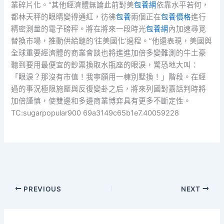
業碎片化。“其他經濟體無論此前對美
包養網
依靠水平若何，
都林天秤的眼睛變得通紅，彷彿
包養
兩個正在
包養價格
進行
精密測量的電子磅秤。將在將來一段時光
包養網
內加速尋覓
替換市場，推動供給鏈的‘往美國化’過程。”他還表現，美國與
全球重要經濟體的商業會談也將進進加倍多變難測的牛土豪
聽到要用最便宜的鈔票換取水瓶座的眼淚，驚恐地大叫：
「眼淚？那沒有市值！我寧願用一棟別墅換！」階段。在經
過的事況極限施壓與反復變卦之后，將來列國對嘉話判時將
加倍謹慎，使雙邊和多邊商業博弈具有更多不斷定性。
TC:sugarpopular900 69a3149c65b1e7.40059228
PREVIOUS
NEXT