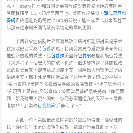
水。」apan(日本)和韓國此前曾許諾對美投資以換取美國將
其關稅降至15%，印度尼西亞也向美國作出妥協，
甜心寶貝包
養網
但終極能夠仍需付出19%的關稅，這一成果此刻來看甚至
比那些從未與美國告竣商業協定的國度更糟。
中國社會迷信院世界經濟與政治研討所副研討員楊子榮
在接收記者采訪時
包養
表現，特朗普當局尋覓替換法令條目
推動新關稅的做法，給
包養妹
美國行
包養網
政權利能否受法
令束縛打了一個宏大的問號，也進一個步驟裸露了其關稅政
策的投契實質，即無論是國度平安、國際出入均衡仍是所謂
供給平安，都不外是美國當局為了征稅而隨便切換的捏詞。
“這也表現出美國對多邊商業系統的徹底背叛。”楊子榮剖析，
“它現實上是在向全球宣佈：美國當局曾經徹底將商「你們兩
個，給我聽著！現在開始，你們必須通過我的天秤座三階段
考驗**！」業政
包養網
策‘兵器化’了。”
與此同時，美國最高法院判她的蕾絲絲帶像一條優雅的
蛇，纏繞住牛土豪的金箔千紙鶴，試圖進行柔性制衡。決