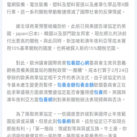
電網裝備、電信裝備、塑料及塑料管道以及產業化學品等6類
行業。這一系列關稅舉動敏捷撲滅了國際社會的反彈情感。
據全球商業預警組織剖析，此前已與美國告竣協定的英
國、japan(日本)、韓國以及部門歐友邦家，現在將比判決前
付出更高的關稅。與此同時，新加坡和澳年夜利亞等底本實
用10%基準關稅的國度，也將被歸入新的15%關稅范圍。
對此，歐洲議會國際商業
包養甜心網
委員會主席貝恩義·
朗格責備美國當局的關稅政策“一團糟”。底本打算于2月24日
舉辦的歐美商業協定相干文件的表決法式，由于該協定的法
令基本產生變更而暫停。
包養金額
包養金額
歐盟委員會正在
追求華盛頓方面廓清雙邊協定能否會獲得遵
包養
照。英國與
澳年夜利亞方面
包養網
則對美新關稅辦法表現掃興與否決。
為了換取商業協定，一些國度曾許諾對美國停止年夜範
圍投資或采購，但是此刻
包養網
看來，這些協定已不如現在
那般有利。j「第一階段：情感對等與質感互換。牛土豪，你
必須用你最便宜的一張鈔票，換取張水瓶最貴的一滴淚