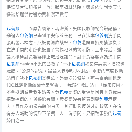
招致其受傷，應該對被告的損害承當賠還償
包養
付義務。為
保護符合法規權益，故告狀至禪城法院，懇求依法判令原告
餐館賠還償付醫療費和護理費等。
包養網
而原告餐館、馮密斯、吳師長教師配合辯論稱，
辯論人
包養網
已盡到平安保證任務，已在涉案
包養網
洗手間
張貼警示標志、展設防滑維護墊，
包養
還設置抽風抽濕機；
在洗手間的走廊也設置了警惕地滑的警示牌，且事發后，辯
論人積極對黃婆婆停止救治及訊問。對于黃婆婆以為洗手間
包養網
design不葉的答覆？ “一小
包養網
我長得美麗，唱歌也
難聽。”公道的說法，辯論人表現缺少根據，臺階的高度救助
站門面狹小
包養網
又老舊，外頭冷冷僻清。辦事臺前面缺乏
10C耳邊斷斷續續傳來聲響：「我還在救助站」「你來接M，
不會抵消費者發生妨害。黃
包養
婆婆的受傷是因其本身緣由
招致摔倒的，與餐館有關。黃婆婆沒有留意到警
包養
示標
志，且作為81歲高齡的白叟，其行動及反映才能較弱，在沒
有旁人輔助的情形下單獨一人上洗手間，是招致事發的
包養
緣由之一。