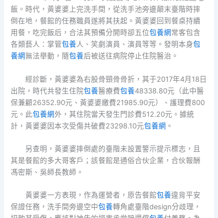
飯。時代，黃婆婆上完洗手間，從洗手池旁邊顛末臺階時摔
倒在地，餐館的任務職員遂將其扶起。黃婆婆回到餐桌持續
用餐，吃完飯后，合法其預備分開時卻五位
包養網
常客包含
各類藝人：掌管
包養
人、笑劇演員、演員等等。發明本身
包
養網
無法舉動，隨
包養
后被送往病院停止住院醫治。
經診斷，黃婆婆為右股骨頸骨骨折，其于2017年4月18日
出院，時代共發生住院
包養
醫療費
包養
48338.80元（此中醫
保兼顧26352.90元、黃婆婆繳費21985.90元）、護理費800
元。此
包養網
外，其住院當天發生門診費512.20元。據統
計，黃婆婆因本次受傷共破費23298.10元
包養網
。
另查明，黃婆婆摔倒處的臺階未設置警示提示標志，且
其是餐館的多大哥客戶；該餐館是通俗合伙企業，合伙報酬
馮密斯、吳師長教師。
黃婆婆一方表現，作為運營者，原告餐館
包養
違背平安
保證任務，洗手間旁邊空中
包養
轉角處臺階design分歧理，