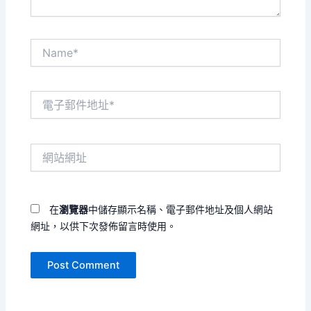
Name*
電
子
郵
件
網
地
站
址
網
*
址
在
瀏覽器
中儲存顯示名稱、電子郵件地址及個人網站
網址，以供下次發佈留言時使用。