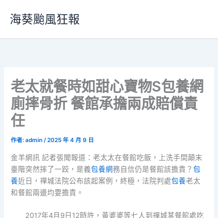
跳
海葵颱風狂報
至
主
要
內
容
老太就餐時如甜心寶物S包養網
廁摔骨折 餐館承擔兩成賠償責
任
作者:
admin
/
2025 年 4 月 9 日
金羊網訊 記者張聞報道：老太太在餐館吃飯，上洗手間顛末
臺階突然摔了一跤，是義
包養網
務自信仍是餐館該擔責？
包
養
近日，禪城法院公布該起案例，終極，法院判處
包養
老太
和餐館兩邊均要擔責。
2017年4月9日12時許，黃婆婆等七人到禪城某餐館處吃