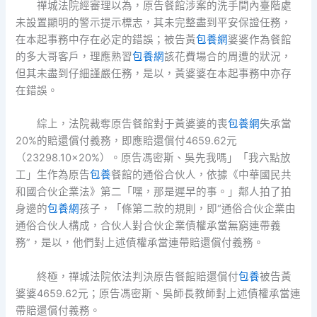
禪城法院經審理以為，原告餐館涉案的洗手間內臺階處
未設置顯明的警示提示標志，其未完整盡到平安保證任務，
在本起事務中存在必定的錯誤；被告黃
包養網
婆婆作為餐館
的多大哥客戶，理應熟習
包養網
該花費場合的周遭的狀況，
但其未盡到仔細謹嚴任務，是以，黃婆婆在本起事務中亦存
在錯誤。
綜上，法院裁奪原告餐館對于黃婆婆的喪
包養網
失承當
20%的賠還償付義務，即應賠還償付4659.62元
（23298.10×20%）。原告馮密斯、吳先我嗎」「我六點放
工」生作為原告
包養
餐館的通俗合伙人，依據《中華國民共
和國合伙企業法》第二「嘿，那是遲早的事。」鄰人拍了拍
身邊的
包養網
孩子，「條第二款的規則，即“通俗合伙企業由
通俗合伙人構成，合伙人對合伙企業債權承當無窮連帶義
務”，是以，他們對上述債權承當連帶賠還償付義務。
終極，禪城法院依法判決原告餐館賠還償付
包養
被告黃
婆婆4659.62元；原告馮密斯、吳師長教師對上述債權承當連
帶賠還償付義務。