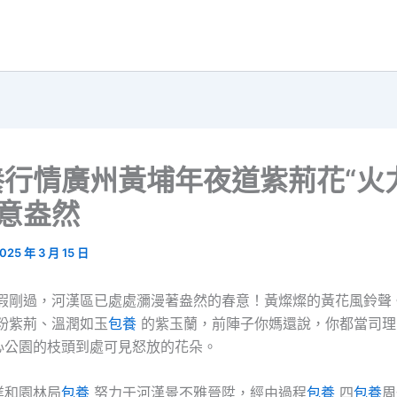
養行情廣州黃埔年夜道紫荊花“火
春意盎然
025 年 3 月 15 日
假剛過，河漢區已處處瀰漫著盎然的春意！黃燦燦的黃花風鈴聲
粉紫荊、溫潤如玉
包養
的紫玉蘭，前陣子你媽還說，你都當司理
心公園的枝頭到處可見怒放的花朵。
業和園林局
包養
努力于河漢景不雅晉陞，經由過程
包養
四
包養
周