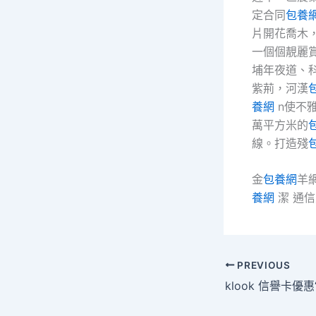
定合同
包養
片開花喬木
一個個靚麗
埔年夜道、
紫荊，河漢
養網
n使不
萬平方米的
線。打造殘
金
包養網
羊
養網
潔 通信
PREVIOUS