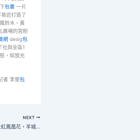
下
包養
一片
平易近打造了
風鈴木，黃
北廣場的宮粉
養網
desig
包
了社與全區1
態，綻放光
者 李雯
包
NEXT
快來打卡S包養！火紅鳳凰花，羊城全綻放