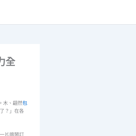
力全
。木、翩然
包
了？」在各
一片喧鬧訂