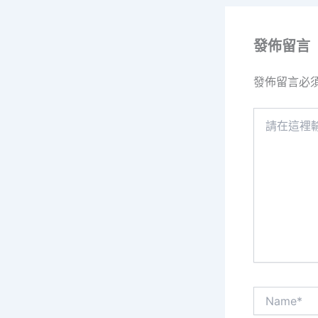
發佈留言
發佈留言必
請
在
這
裡
輸
入
內
容...
Name*