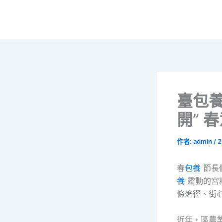
跳
至
主
要
內
容
臺包
開” 
作者:
admin
/
2
春
包養
節長
養
靈動的宮
條途徑、街
近年，區農