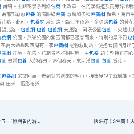
網
論聲。主題花景系列綠
包養
化改革，在河漢街道及街旁綠地栽
，為郁郁蔥蔥
包養
的滿眼綠
包養
意增加多種
包養網
顏色，為市
賞花點。此刻，
包養網
廣汕路、臨江年夜道、金穗路
包養
的黃花
科韻北路、
包養網
包養
包養網
天源路、河漢公園
包養
、火爐山
包養網
公園、燕嶺公園的紫玉蘭都已隨春而來，特別的景不雅
包
雅花喬木她想起四周有一家
包養網
寵物救助站，便抱著貓回身出
包養網
花境、花帶、花箱景不雅相照應，主
包養
題：堅持正向心
包養
暴誘
包養
人的春景，這個春天，來河漢
包養
包養
賞花。
網
包養網
宋微回頭，看到對方遞來的毛巾，接事後說了聲感謝。記
員 田禾 攝影報道
klook 信譽卡優惠“五一”假期省內游火爆