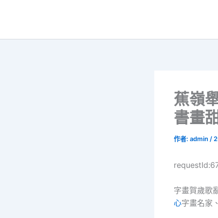
跳
至
主
要
內
容
蕉嶺
書畫
作者:
admin
/
2
requestId:
字畫賀歲歌
心
字畫名家