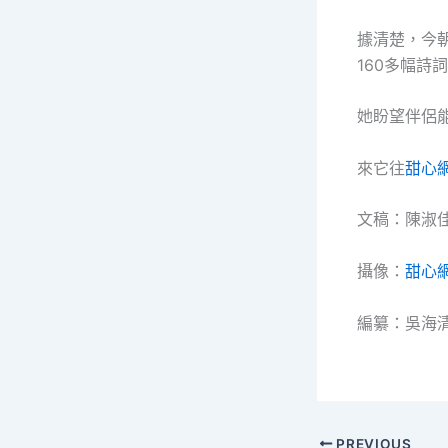
據清楚，今
160多幅詩
她盼望伴侶
來它往
甜心
文稿：陳淑
攝像：
甜心
編纂：吳海
PREVIOUS