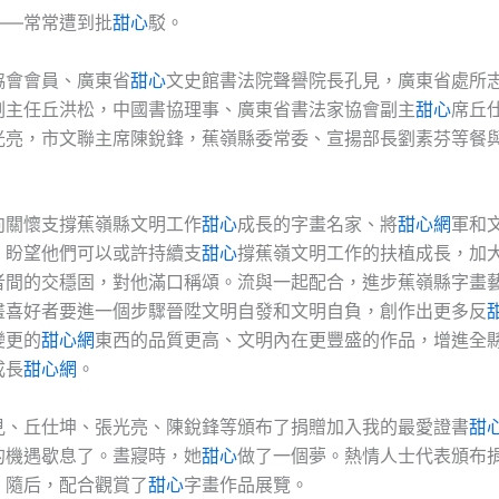
——常常遭到批
甜心
駁。
協會會員、廣東省
甜心
文史館書法院聲譽院長孔見，廣東省處所
副主任丘洪松，中國書協理事、廣東省書法家協會副主
甜心
席丘
光亮，市文聯主席陳銳鋒，蕉嶺縣委常委、宣揚部長劉素芬等餐
向關懷支撐蕉嶺縣文明工作
甜心
成長的字畫名家、將
甜心網
軍和
，盼望他們可以或許持續支
甜心
撐蕉嶺文明工作的扶植成長，加
者間的交穩固，對他滿口稱頌。流與一起配合，進步蕉嶺縣字畫
畫喜好者要進一個步驟晉陞文明自發和文明自負，創作出更多反
變更的
甜心網
東西的品質更高、文明內在更豐盛的作品，增進全
成長
甜心網
。
見、丘仕坤、張光亮、陳銳鋒等頒布了捐贈加入我的最愛證書
甜
的機遇歇息了。晝寢時，她
甜心
做了一個夢。熱情人士代表頒布
。隨后，配合觀賞了
甜心
字畫作品展覽。