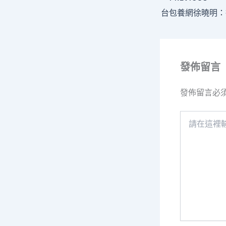
發佈留言
發佈留言必
請
在
這
裡
輸
入
內
容...