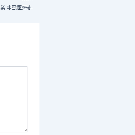
“冷”資源撬動“熱”產業 冰雪經濟帶動夏季文旅市場“燃”起喜包養經歷來