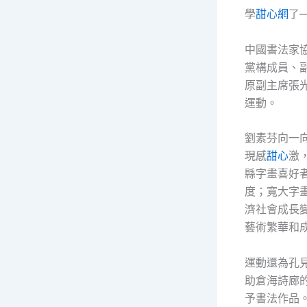
學
甜心網
了
中國書法家
黨構成員、
原副主席張
運動。
劉素芬向一
現感
甜心
激
縣字畫喜好
度；寬大字
濟社會成長
藝術繁華和
運動還為孔
助倉海詩廊
予書法作品