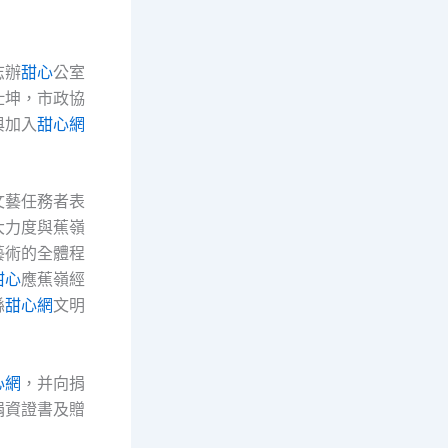
志辦
甜心
公室
仕坤，市政協
與加入
甜心網
文藝任務者表
大力度與蕉嶺
藝術的全體程
甜心
應蕉嶺經
縣
甜心網
文明
心網
，并向捐
捐資證書及贈