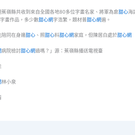
朝蕉嶺縣共收到來自全國各地80多位字畫名家、將軍為倉
甜心
海
詞字畫作品，多少數
甜心網
字浩繁，題材普
甜心網
遍。
能陪同在身邊
甜心
、照
甜心
料
甜心網
家庭，但陳居白處於
甜心網
網
病院檢討
甜心網
過嗎？」源：蕉嶺縣播送電視臺
佳
網
林小泉
清