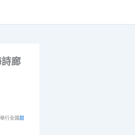
海詩廊
舉行全國
甜