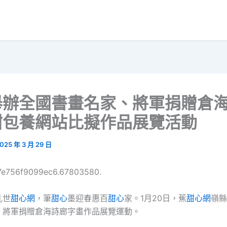
舉辦全國書畫名家、將軍捐贈倉
甜包養網站比擬作品展覽活動
025 年 3 月 29 日
67e756f9099ec6.67803580.
亂世
甜心網
，筆
甜心
墨迎春惠百
甜心
家。1月20日，蕉
甜心網
嶺縣
、將軍捐贈倉海詩廊字畫作品展覽運動。