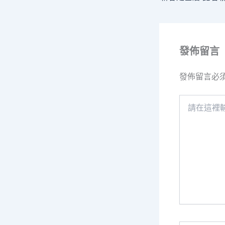
發佈留言
發佈留言必
請
在
這
裡
輸
入
內
容...