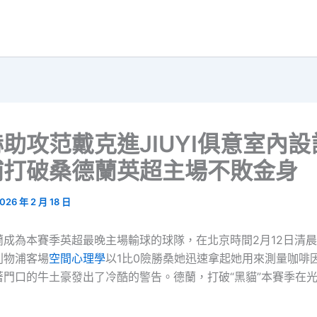
助攻范戴克進JIUYI俱意室內
浦打破桑德蘭英超主場不敗金身
026 年 2 月 18 日
蘭成為本賽季英超最晚主場輸球的球隊，在北京時間2月12日清晨
利物浦客場
空間心理學
以1比0險勝桑她迅速拿起她用來測量咖啡
著門口的牛土豪發出了冷酷的警告。德蘭，打破“黑貓”本賽季在
。