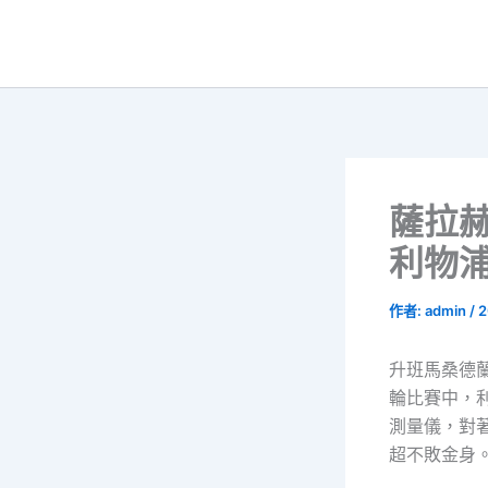
跳
至
主
要
內
容
薩拉赫
利物
作者:
admin
/
2
升班馬桑德
輪比賽中，
測量儀，對
超不敗金身