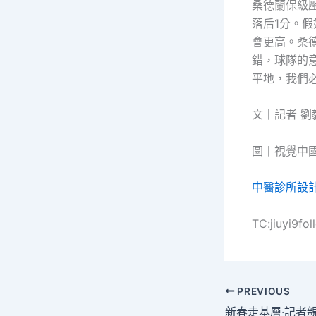
桑德蘭保級
落后1分。
會更高。桑
錯，球隊的
平地，我們
文丨記者 劉
圖丨視覺中
中醫診所設
TC:jiuyi9f
PREVIOUS