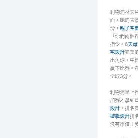
利物浦林天
面，她的表
滑，
親子空
「你們兩個
指令。6
天母
宅設計
完美
出角球，中
贏下比賽。
全取3分。
利物浦是上
加賽才拿到
設計
，排名
遊艇設計
排
沒有市值！