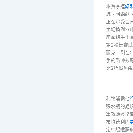
本賽季迄
綠
城、阿森納
正在承受百
主場搶到2
座霸總牛土
第2輪比賽就
蘭克，剛在2
手的新帥效
比2絕殺阿
利物浦霸佔
張水瓶的處
軍教頭經常
布拉德利因
定中場遠藤