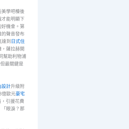
衡美學吧檯後
戰才能明顯下
的好機會。第
雅的聲音發布
氣達到
日式住
鐘，薩拉赫開
同幫助利物浦
，但最關鍵是
內設計
升級附
3億歐元
豪宅
員，引援花費
：「眼淚？那