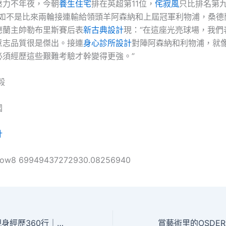
壓力不年夜，今朝
養生住宅
排在英超第11位，
侘寂風
只比排名第
假如不是比來兩輪接連輸給領頭羊阿森納和上屆冠軍利物浦，桑德
德蘭主帥勒布里斯賽后表
新古典設計
現：“在這座光亮球場，我們
意志品質很是傑出。接連
身心診所設計
對陣阿森納和利物浦，就
必須經歷這些艱難考驗才幹變得更強。”
毅
國
計
ollow8 69949437272930.08256940
新春走基層·記者親身經歷360行｜和移平易近治理差人一路，守護“海JIUYI俱意室內設計上國門”