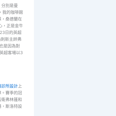
，分別是曼
，我的咖啡館
隊，桑德蘭在
心，正是金牛
23日的英超
熱刺新主帥弗
也是因為對
英超客場以3
醫診所設計
上
擊。賽季的冠
后衛弗林蓬和
場，斯洛特設