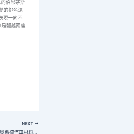
九的伯恩茅斯
蘭的排名還
表現一向不
像是翻越兩座
NEXT
賞藝術里的OSDER奧斯德汽車材料馬，聊聊前人為何愛畫馬｜“藝”馬當先 · 文明中國行