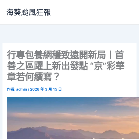
跳
海葵颱風狂報
至
主
要
內
容
行專包養網穩致遠開新局丨首
善之區躍上新出發點 “京”彩華
章若何續寫？
作者:
admin
/
2026 年 3 月 15 日