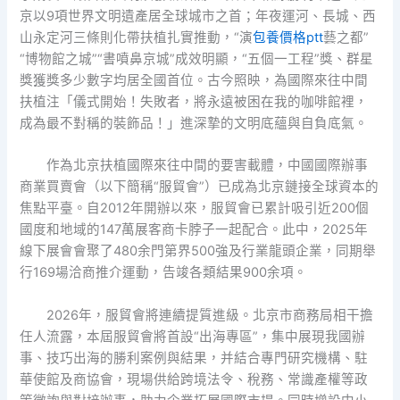
京以9項世界文明遺產居全球城市之首；年夜運河、長城、西
山永定河三條則化帶扶植扎實推動，“演
包養價格ptt
藝之都”
“博物館之城”“書噴鼻京城”成效明顯，“五個一工程”獎、群星
獎獲獎多少數字均居全國首位。古今照映，為國際來往中間
扶植注「儀式開始！失敗者，將永遠被困在我的咖啡館裡，
成為最不對稱的裝飾品！」進深摯的文明底蘊與自負底氣。
作為北京扶植國際來往中間的要害載體，中國國際辦事
商業買賣會（以下簡稱“服貿會”）已成為北京鏈接全球資本的
焦點平臺。自2012年開辦以來，服貿會已累計吸引近200個
國度和地域的147萬展客商卡脖子一起配合。此中，2025年
線下展會會聚了480余門第界500強及行業龍頭企業，同期舉
行169場洽商推介運動，告竣各類結果900余項。
2026年，服貿會將連續提質進級。北京市商務局相干擔
任人流露，本屆服貿會將首設“出海專區”，集中展現我國辦
事、技巧出海的勝利案例與結果，并結合專門研究機構、駐
華使館及商協會，現場供給跨境法令、稅務、常識產權等政