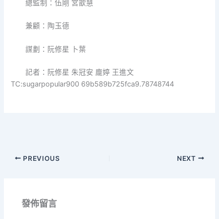
總監制：伍剛 宮歆慧
兼顧：陶玉德
謀劃：阮修星 卜葉
記者：阮修星 朱冠安 龐婷 王進文
TC:sugarpopular900 69b589b725fca9.78748744
PREVIOUS
NEXT
發佈留言