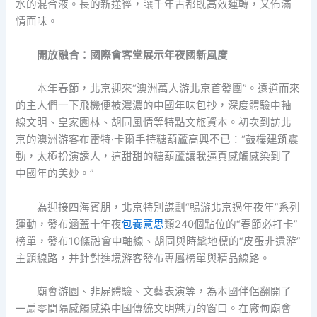
水的混合液。長的新途徑，讓千年古都既高效運轉，又佈滿
情面味。
開放融合：國際會客堂展示年夜國新風度
本年春節，北京迎來“澳洲萬人游北京首發團”。遠道而來
的主人們一下飛機便被濃濃的中國年味包抄，深度體驗中軸
線文明、皇家園林、胡同風情等特點文旅資本。初次到訪北
京的澳洲游客布雷特·卡爾手持糖葫蘆高興不已：“鼓樓建筑震
動，太極扮演誘人，這甜甜的糖葫蘆讓我逼真感觸感染到了
中國年的美妙。”
為迎接四海賓朋，北京特別謀劃“暢游北京過年夜年”系列
運動，發布涵蓋十年夜
包養意思
類240個點位的“春節必打卡”
榜單，發布10條融會中軸線、胡同與時髦地標的“皮蛋非遺游”
主題線路，并針對進境游客發布專屬榜單與精品線路。
廟會游園、非屍體驗、文藝表演等，為本國伴侶翻開了
一扇零間隔感觸感染中國傳統文明魅力的窗口。在廠甸廟會