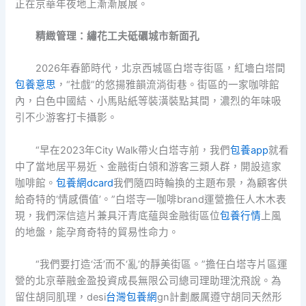
正在京華年夜地上漸漸展展。
精緻管理：繡花工夫砥礪城市新面孔
2026年春節時代，北京西城區白塔寺街區，紅墻白塔間
包養意思
，“社戲”的悠揚雅韻流淌街巷。街區的一家咖啡館
內，白色中國結、小馬貼紙等裝潢裝點其間，濃烈的年味吸
引不少游客打卡攝影。
“早在2023年City Walk帶火白塔寺前，我們
包養app
就看
中了當地居平易近、金融街白領和游客三類人群，開設這家
咖啡館。
包養網dcard
我們隨四時輪換的主題布景，為顧客供
給奇特的‘情感價值’。”白塔寺一咖啡brand運營擔任人木木表
現，我們深信這片兼具汗青底蘊與金融街區位
包養行情
上風
的地盤，能孕育奇特的貿易性命力。
“我們要打造‘活’而不‘亂’的靜美街區。”擔任白塔寺片區運
營的北京華融金盈投資成長無限公司總司理助理沈飛說。為
留住胡同肌理，desi
台灣包養網
gn計劃嚴厲遵守胡同天然形