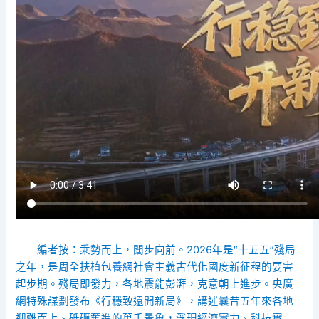
編者按：乘勢而上，闊步向前。2026年是“十五五”殘局
之年，是周全扶植
包養網
社會主義古代化國度新征程的要害
起步期。殘局即發力，各地震能彭湃，克意朝上進步。央廣
網特殊謀劃發布《行穩致遠開新局》，講述曩昔五年來各地
迎難而上、砥礪奮進的萬千景象，浮現經濟實力、科技實