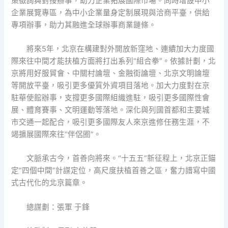
策徵詢與對接辦事，助力企業拓展國際市場。同時增設中小
企業展覽專區，為中小企業量身定制展現與洽商平臺，供給
專項辦事，助力其融進全球辦事商業鏈條。
將來5年，北京在構建對外開放新窪地、連續加大力度國
際來往中間才能扶植方面將打出系列“組合拳”。依據計劃，北
京將用好服貿會、中關村論壇、金融街論壇、北京文明論壇
等開放平臺，吸引更多優質外資項目落地。加大力度對在京
駐華使館辦事，支撐更多國際組織進駐，吸引更多國際性會
展、體育賽事、文明運動等落地。深化與列國首都和主要城
市交通一起配合，吸引更多國際友人來京進修任務生涯，不
竭擴展國際來往“伴侶圈”。
文脈承古今，首善向將來。“十五五”新征程上，北京正錨
定“四個中間”計謀定位，高尺度扶植首善之區，奮力譜寫中國
式古代化的北京篇章。
總謀劃：張軍 于鋒