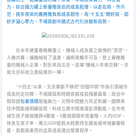
力、綜合國力躍上新臺階背后的成長肌理，以走在前、作示
范、挑年夜梁的義務擔負和成長韌性，為“十五五”開好局、起
好步凝心聚力，不竭首創中國式古代化扶植新局勢。
在本年總臺春晚舞臺上，機械人成為當之無愧的“頂流”。
人機共舞，讓機械有了溫度，讓將來觸手可及。登上春晚舞
臺的機械人企業，對折來自北京。這場“機械人年夜交鋒”，亦
是北京科技立異結果的一隅。
“十四五”以來，北京果斷不移把“四個中間”作為引領城市
成長的定向標，不竭譜寫新時期首都成長殘暴篇章：政治中
間保證
包養情婦
剛強無力，文明中間魅力充足彰顯，國際來
往中間能級明顯晉陞，科技立異中間激蕩彭湃動能。全市地
域生孩子總值連跨4萬億、5萬億兩個年夜臺階，人均GDP、
休息生孩子率、萬元GDP能耗水耗堅持全國省級地域最優程
度，首都高東西的品質成長邁出堅實程序。