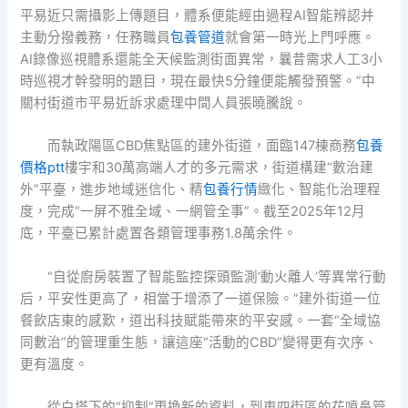
平易近只需攝影上傳題目，體系便能經由過程AI智能辨認并
主動分撥義務，任務職員
包養管道
就會第一時光上門呼應。
AI錄像巡視體系還能全天候監測街面異常，曩昔需求人工3小
時巡視才幹發明的題目，現在最快5分鐘便能觸發預警。”中
關村街道市平易近訴求處理中間人員張曉騰說。
而執政陽區CBD焦點區的建外街道，面臨147棟商務
包養
價格ptt
樓宇和30萬高端人才的多元需求，街道構建“數治建
外”平臺，進步地域迷信化、精
包養行情
緻化、智能化治理程
度，完成“一屏不雅全域、一網管全事”。截至2025年12月
底，平臺已累計處置各類管理事務1.8萬余件。
“自從廚房裝置了智能監控探頭監測‘動火離人’等異常行動
后，平安性更高了，相當于增添了一道保險。”建外街道一位
餐飲店東的感歎，道出科技賦能帶來的平安感。一套“全域協
同數治”的管理重生態，讓這座“活動的CBD”變得更有次序、
更有溫度。
從白塔下的“抑制”更換新的資料，到東四街區的花噴鼻管