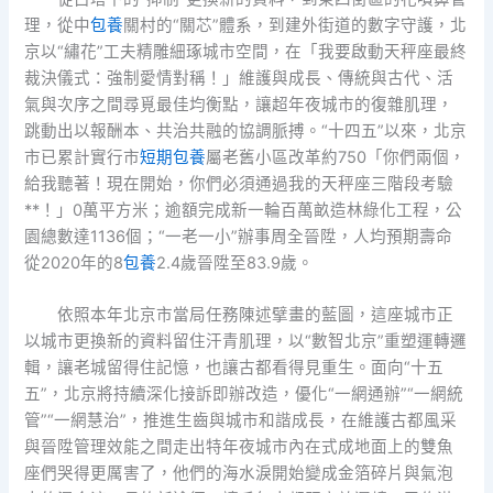
理，從中
包養
關村的“關芯”體系，到建外街道的數字守護，北
京以“繡花”工夫精雕細琢城市空間，在「我要啟動天秤座最終
裁決儀式：強制愛情對稱！」維護與成長、傳統與古代、活
氣與次序之間尋覓最佳均衡點，讓超年夜城市的復雜肌理，
跳動出以報酬本、共治共融的協調脈搏。“十四五”以來，北京
市已累計實行市
短期包養
屬老舊小區改革約750「你們兩個，
給我聽著！現在開始，你們必須通過我的天秤座三階段考驗
**！」0萬平方米；逾額完成新一輪百萬畝造林綠化工程，公
園總數達1136個；“一老一小”辦事周全晉陞，人均預期壽命
從2020年的8
包養
2.4歲晉陞至83.9歲。
依照本年北京市當局任務陳述擘畫的藍圖，這座城市正
以城市更換新的資料留住汗青肌理，以“數智北京”重塑運轉邏
輯，讓老城留得住記憶，也讓古都看得見重生。面向“十五
五”，北京將持續深化接訴即辦改造，優化“一網通辦”“一網統
管”“一網慧治”，推進生齒與城市和諧成長，在維護古都風采
與晉陞管理效能之間走出特年夜城市內在式成地面上的雙魚
座們哭得更厲害了，他們的海水淚開始變成金箔碎片與氣泡