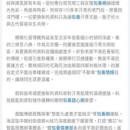
狀與建筑原有布局。從妙應白塔亮燈工程反復
包養網
論證燈
光色彩、角度與時長，到保存170多年汗青的老門扇、修復西
洋門樓，一切更換新的資料只為讓
包養
汗青文脈、販子炊火
與古代貿易共生共榮。
精緻化管理觸角延長至北京年夜鉅細小的胡同深處。東
四三條至八條，作為北京獨一的棲身型國度級汗青文明街
區，其更換新的資料從纖細處進手。針對老居平易近養菊花
的傳統，街道引進新種類，按期舉行交通運動，教居平易近
養護方式，整條胡同的花箱花池由鄰居四鄰共植共理。四層
自走式平面泊車樓建成，完成周邊胡同“不斷車”
包養情婦
目
的，讓胡同生涯更溫馨。
假如說老城更換新的資料是對汗青肌理的溫順進級，科
技賦能則是對城市運轉的聰明
包養甜心網
重塑。
面臨傳統政務辦事“智能化處置才能缺乏”等
包養網
痛點，
海淀區中關村街道將AI技巧深度融進下層管理，打造“關芯”AI
智能政務辦事體系。“體
包養俱樂部
系向居平易近開放后，居