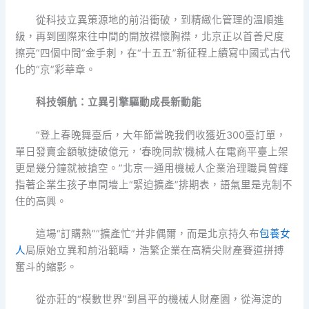
從科技立異策源地的前沿衝破，到精緻化管理的溫順進
級，再到國際來往中間的開放襟懷胸襟，北京正以首善尺度
擦亮“四個中間”金手刺，在“十五五”新征程上續寫中國式古代
化的“京”彩華章。
科技領航：立異引擎驅動成長新動能
“登上春晚舞臺后，大年節當晚我們收獲近300臺訂單，
單日發賣金額敏捷破億元，‘春晚同款’機械人在電商平臺上架
更是幾分鐘就被搶空。”北京一通用機械人企業治理職員曾輝
指著企業生孩子車間墻上“緊迫擴產”排期表，語氣里是克制不
住的高興。
這場“訂購熱”“擴產忙”并非偶爾，而是北京持久布
包養女
人
局原始立異和前沿範疇，浩繁企業在高精尖財產賽道拼搏
奮斗的縮影。
從亦莊的“模數世界”到昌平的機械人財產園，從海淀的