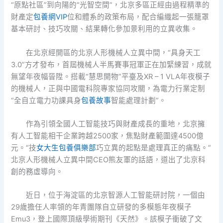
“原點社區”到向陽的“光智空間”，北京多區正經由過程精準的
財產定
包養網VIP
位和體系的政策布局，配合編織起一張籠罩
基本研討、技巧攻關、結果轉化參加景利用的立異收集。
在北京經開區的北京人形機械人立異中間，“具身天工
3.0”方才發布，首屆機械人半馬賽事冠軍正在加緊練習，成就
無望年夜幅晉陞。搭載“慧思開物”平臺及XR – 1 VLA年夜模子
的機械人，正與中國電科院專家協同攻關，為電力行業定制
“全自立電力功課具身
包養故事
智能處理計劃”。
作為引領全國人工智能技巧與財產成長的重地，北京擁
有人工智能相干企業跨越2500家，焦點財產範圍達4500億
元。“技
女大生包養俱樂部
巧立異的起點是處理真正的痛點。”
北京人形機械人立異中間CEO熊友軍的話語，道出了北京科
創的務虛導向。
近日，位于海淀區的北京智源人工智能研討院，一個由
29歲擔任人率領的年青團隊自立研發的多模態年夜模子
Emu3，登上國際頂級學術期刊《天然》。該模子衝破了文