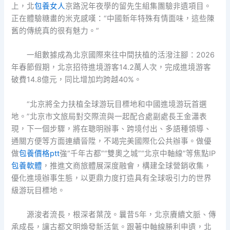
上，北
包養女人
京路況年夜學的留先生組集團驗非遺項目。
正在體驗糖畫的米克感嘆：“中國新年特殊有情面味，這些陳
舊的傳統真的很有魅力。”
一組數據成為北京國際來往中間扶植的活潑注腳：2026
年春節假期，北京招待進境游客14.2萬人次，完成進境游客
破費14.8億元，同比增加均跨越40%。
“北京將全力扶植全球游玩目標地和中國進境游玩首選
地。”北京市文旅局對交際流與一起配合處副處長王金瀟表
現，下一個步驟，將在聰明辦事、跨境付出、多語種領導、
通關方便等方面連續晉陞，不竭完美國際化公共辦事。做優
做
包養價格ptt
強“千年古都”“雙奧之城”“北京中軸線”等焦點IP
包養軟體
，推進文商旅體展深度融會，構建全球營銷收集，
優化進境辦事生態，以更鼎力度打造具有全球吸引力的世界
級游玩目標地。
源浚者流長，根深者葉茂。曩昔5年，北京賡續文脈、傳
承成長，讓古都文明煥發新活氣。跟著中軸線勝利申遺，北