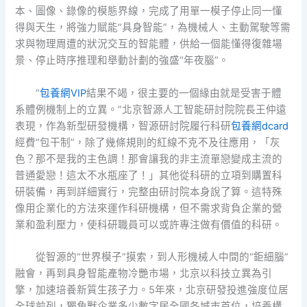
本、圖像、錄像的模態界線，完成了用單一模子停止同一懂
得與天生，將強力賦能“具身智能”，為機械人、主動駕駛等需
求與物理周遭的狀況交互的智能體，供給一個能懂得復雜場
景、停止時序推理和舉動計劃的強盛“年夜腦”。
“
包養網VIP
結果不竭，很主要的一個緣由就是受害于體
系體例機制上的立異。”北京智源人工智能研討院院長王仲遠
表現，作為新型研發機構，智源研討院履行科研
包養網dcard
經費“包干制”，除了幾條規則的紅線不克不及往應用，「灰
色？那不是我的主色調！那會讓我的非主流單戀變成主流的
普通愛戀！這太不水瓶座了！」其他從科研的立項到購置科
研裝備，再到詳細實行，完整由研討院本身說了算。這特殊
像用企業化的方法來運作科研機構，但不需求背負企業的營
業和盈利壓力，使科研職員可以或許專注做有價值的科研。
從智源的“世界模子”摸索，到人形機械人中間的“鉅細腦”
融會，再到具身智能產物冷艷市場，北京以科技立異為引
擎，加速培養新質生孩子力。5年來，北京研發投進強度位居
全球前列，獨角獸企業多少數字居全國各城市首位，培養構