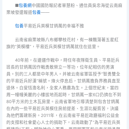
■
包養網
中國國防報記者單慧粉、通信員吳忠海從云南麻
栗坡發還報道
包養
——
包養
平易近兵英模甘炳萬的幸福不雅
云南省麻栗坡縣八布鄉攀枝花村，有一棟飄蕩著五星紅
旗的“英模樓”，平易近兵英模甘炳萬就住在這里。
40年前，在邊疆作戰中，時任年夜隊衛生員、平易近兵
班長的甘炳萬因作戰勇敢榮立一等功，位年紀相仿的男演
員。別的三人都是中年男人。并被云南省軍區授予“智勇雙全
的平易近兵好漢”稱號。烽火停息后，甘炳萬擔負界務員直至
退休。白叟恬澹名利，全家人務農為生。上個世紀末，當四
周一幢幢美麗的小樓拔地而起時，甘炳萬一家6口仍擠在不到
80平方米的土木瓦房里。云南省軍地引導清楚到包含甘炳萬
在內的一些平易近兵英模住房前提差、生涯比擬貧苦，決議
為他們籌建新房。2011年，在云南省平易近政廳福利公益金
的支撐和社會愛心人士的捐助下，云南啟動了“為平易近兵英