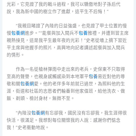
光彩，它見證了我的戰斗過程，我可以驕傲地對子孫后代
說，我為新中國的樹立作了進獻，這平生不后悔！”
“我親目睹證了內陸的日益強盛，也見證了甲士位置的慢
慢
包養網
進步。”“能餐與加入閱兵不
包養
雅禮，并遭到習主席
親熱接見，這是我平生最年夜的光彩！”史老從墻上摘下習近
平主席與他握手的照片，高興地向記者講述起餐與加入閱兵
的情形。
作為一名從槍林彈雨中走出來的老兵，史保東不只取得
至高的聲譽，也親身感觸感染到本地軍平
包養
易近對他的尊
敬和關
包養網
愛。他的老伴多年前就已過世，為照料他的生
涯，街道和社區的志愿者們輪番到他家值班，給他洗衣、做
飯、剃頭、檢討身材，無微不至。
“內陸沒
包養網
有忘卻我，國民沒有忘卻我，我生涯得很
快活，很滿足。我想對每位關懷我的人說：感謝你們惦念
我！”史老衝動地說。