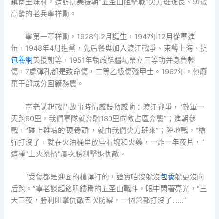
鎮南王珠村，造訪抗美援朝“五圣山阻擊戰”尖刀班班長、91歲
高齡的老兵寧祥勛。
寧第一章祥勛，1928年2月誕生，1947年12月從軍進
伍，1948年4月進黨，先后餐與加入渡江戰爭、束縛上海、抗
包養網
美援朝等，1951年執政鮮疆場榮立三等功并身負輕
傷，7處彈孔都是致命傷，二等乙級傷殘甲士。1962年，他廢
棄干部成分回籍務農。
寧老講起戰鬥故事時情感鼓動感動：渡江戰爭，“敵軍一
天跑60里，我們軍隊就奔馳180里向敵占區奔襲”；進朝參
戰，“碰上難啃的‘硬骨頭’，就由我們尖刀班來”；陣地戰，“槍
彈打沒了，就在火油桶里放些石塊和火藥，一炸一年夜片，”
這種“土火藥桶”屢次勝利擊退仇敵。
“受傷都是迎面的槍彈打的，證實咱沒躲沒
包養
躲更沒向
后跑。”寧老談起銘肌鏤骨的五圣山戰斗，眼中閃著亮光，“三
天三夜，勝利阻擊仇敵五次防禦，一個營都打沒了……”