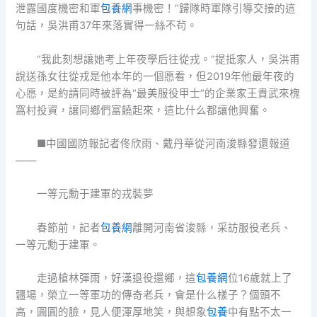
泄露國度機密和軍
包養網
事機密！”歸隊時軍隊引導交接的這
句話，吳洪甫37年來落實得一絲不茍。
“我此刻想讓她考上年夜學后往從戎。”提抵家人，吳洪甫
說送孫女往從戎是他本年的一個愿看，但2019年他最年夜的
心愿，是約請同時被評為“最美服役甲士”的企業家王貴武來槐
窩村投資，讓同鄉們富饒起來，這比什么都讓他興奮。
■中國國防報記者佟欣雨、戴丹華從河南浚縣發還報道
——
一等元勳于建軍的戎裝夢
春節前，記者
包養網
離開河南省浚縣，采訪服役老兵、
一等元勳于建軍。
走過槍林彈雨，好漢退役還鄉，這
包養網
位16歲就上了
疆場，榮立一等軍功的傳奇老兵，會是什么樣子？個頭不
高，圓圓的臉，見人便渾厚地笑，與想象
包養
中有點不太一