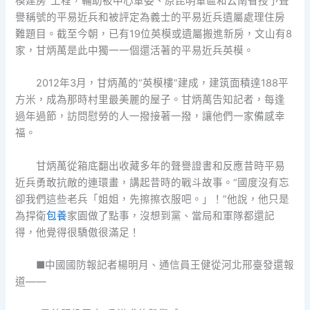
模建房”工程，輔助被中心軍委、原昆明軍區和云南省授予聲
譽稱號的平易近兵和被評定為義士的平易近兵遺屬處理住房
難題目。截至今朝，已有19位英模或遺屬搬進新房，文山有8
家，甘炳萬是此中獨一一個還活著的平易近兵英模。
2012年3月，甘炳萬的“英模樓”建成，建筑面積達188平
方米，成為那時村里最美麗的屋子。甘炳萬告知記者，每逢
過年過節，訪問慰勞的人一撥接著一撥，讓他們一家備感幸
福。
甘炳萬從箱底翻出收藏多年的聲譽證書和反應昔時平易
近兵勇敢抗敵的連環畫，講起昔時的戰斗故事。“國度沒有忘
卻我們這些老兵「姐姐，先擦擦衣服吧。」！”他說，他只是
為捍衛
包養
家園做了點事，沒想到黨、當局和軍隊都還記
得，他覺得很驕傲很滿足！
■中國國防報記者楊明月、通信員王健從河北邢臺發還報
道——