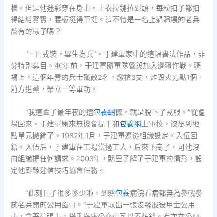
樣。但是他迷彩穿在身上，上衣拉鏈拉到頭，每粒扣子都扣
得結結實實，腰板挺得筆挺。這不恰是一名上過疆場的老兵
該有的樣子嗎？
“一日戎裝，畢生為兵”，于建軍家中的這幅書法作品，非
分特別奪目。40年前，于建軍隨軍隊餐與加入邊疆作戰。疆
場上，這個年青的兵士殲敵2名，繳槍3支，炸毀火力點1個，
前方進黨，榮立一等軍功。
“我這輩子最年夜的遺
包養網
憾，就是脫下了戎服。”從疆
場回來，于建軍原來無機會提干和
包養網
上軍校，沒想到地
點單元撤銷了。1982年1月，于建軍遵從組織設定，入伍回
籍。入伍后，于建軍在工場當過工人，后來下崗了，可他沒
向組織提任何請求。2003年，縣里了解了于建軍的情形，設
定他到縣迷信技巧協會任務。
“此刻日子很多多少啦，到縣
包養
病院看病都無為參戰參
試老兵開的公用窗口。”于建軍取出一張浚縣服役甲士公用
卡，拿著這張卡，搭乘搭座公交車可以不花錢。有次在公交