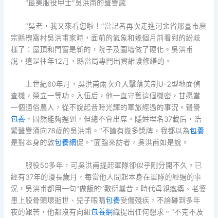
“最美服役甲士”吳洪甫的聲譽感
“吳老，我又來看您啦！”當記者再次走進河北省邢臺市廣
宗縣槐窩村吳洪甫家時，面前的氣象和幾個月前看到的紛歧
樣了：屋頂和門窗是新的，院子及圍墻做了硬化。吳洪甫
說，這是往年12月，縣當局專門出資維護修繕的。
上世紀60年月，吳洪甫兩次介入擊落美制U-2型地面偵
查機，榮立一等功。入伍后，他一直守舊這個機密，甘愿當
一個通俗農人，從不說起昔時光輝的軍旅經過的事況。聲譽
包養
，固然能夠遲到，但總不會出席。隱姓埋名37載后，浩
繁聲譽涌向78歲的吳洪甫。“不論有幾多獎牌，我都以為
包養
是對本身的敦
包養網
促。”面臨來訪者，吳洪甫如是說。
服役50多年，可吳洪甫提起軍隊卻似乎剛分開不久。已
經有37年的漫長歲月，每當他人問起本身在軍隊的經過的事
況，吳洪甫都用一句“做飯的”敷衍曩昔。時代母親癱瘓、老婆
患上股骨頭壞逝世、兒子眼睛
包養
受傷殘疾，不論碰到多年
夜的艱苦，他都沒有向組
包養網
織提出任何懇求。“不克不及