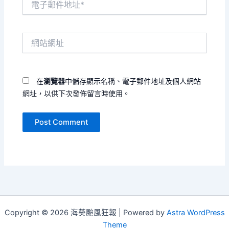
子
郵
件
網
地
站
址
網
*
址
在
瀏覽器
中儲存顯示名稱、電子郵件地址及個人網站
網址，以供下次發佈留言時使用。
Copyright © 2026 海葵颱風狂報 | Powered by
Astra WordPress
Theme