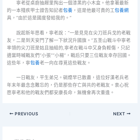
寧老從桌廚抽屜里掏出一個漆黑的小木盒。他拿著最新
的一本殘疾甲士證告知記者
包養
，這是他最可貴的工
包養網
具，“由於這是國度發給我的。”
說起新年愿看，寧老說：“一是見見在尖刀班兵戈的老戰
友，二是到天安門了解一下狀況升國旗。”五圣山戰斗中寧老
率領的尖刀班是姑且抽組的,寧老在戰斗中又身負輕傷，只記
適當時喊戰友們“小張”“小楊”，戰后只要三位戰友幸存回國。
這些年，寧
包養
老一向在尋覓這些戰友。
一日戰友，平生弟兄。硝煙早已散盡，這位好漢老兵老
年末年最念念難忘的，仍是那些存亡與共的老戰友。衷心祝
愿寧老和他的戰友們都安康長命，無機會再次重逢。
PREVIOUS
NEXT