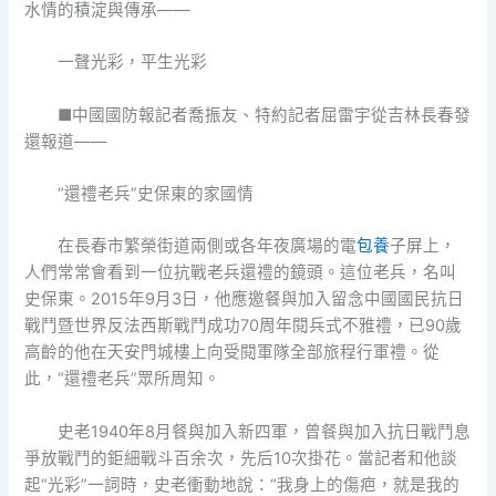
水情的積淀與傳承——
一聲光彩，平生光彩
■中國國防報記者喬振友、特約記者屈雷宇從吉林長春發
還報道——
“還禮老兵”史保東的家國情
在長春市繁榮街道兩側或各年夜廣場的電
包養
子屏上，
人們常常會看到一位抗戰老兵還禮的鏡頭。這位老兵，名叫
史保東。2015年9月3日，他應邀餐與加入留念中國國民抗日
戰鬥暨世界反法西斯戰鬥成功70周年閱兵式不雅禮，已90歲
高齡的他在天安門城樓上向受閱軍隊全部旅程行軍禮。從
此，“還禮老兵”眾所周知。
史老1940年8月餐與加入新四軍，曾餐與加入抗日戰鬥息
爭放戰鬥的鉅細戰斗百余次，先后10次掛花。當記者和他談
起“光彩”一詞時，史老衝動地說：“我身上的傷疤，就是我的