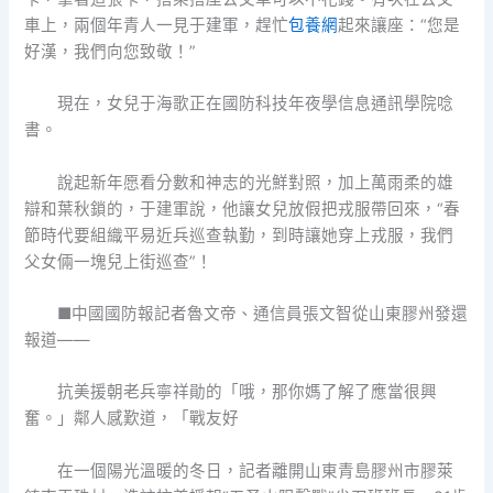
車上，兩個年青人一見于建軍，趕忙
包養網
起來讓座：“您是
好漢，我們向您致敬！”
現在，女兒于海歌正在國防科技年夜學信息通訊學院唸
書。
說起新年愿看分數和神志的光鮮對照，加上萬雨柔的雄
辯和葉秋鎖的，于建軍說，他讓女兒放假把戎服帶回來，“春
節時代要組織平易近兵巡查執勤，到時讓她穿上戎服，我們
父女倆一塊兒上街巡查”！
■中國國防報記者魯文帝、通信員張文智從山東膠州發還
報道——
抗美援朝老兵寧祥勛的「哦，那你媽了解了應當很興
奮。」鄰人感歎道，「戰友好
在一個陽光溫暖的冬日，記者離開山東青島膠州市膠萊