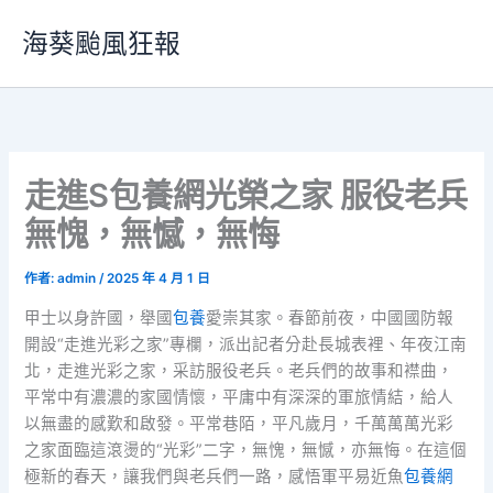
跳
海葵颱風狂報
至
主
要
內
容
走進S包養網光榮之家 服役老兵
無愧，無憾，無悔
作者:
admin
/
2025 年 4 月 1 日
甲士以身許國，舉國
包養
愛崇其家。春節前夜，中國國防報
開設“走進光彩之家”專欄，派出記者分赴長城表裡、年夜江南
北，走進光彩之家，采訪服役老兵。老兵們的故事和襟曲，
平常中有濃濃的家國情懷，平庸中有深深的軍旅情結，給人
以無盡的感歎和啟發。平常巷陌，平凡歲月，千萬萬萬光彩
之家面臨這滾燙的“光彩”二字，無愧，無憾，亦無悔。在這個
極新的春天，讓我們與老兵們一路，感悟軍平易近魚
包養網