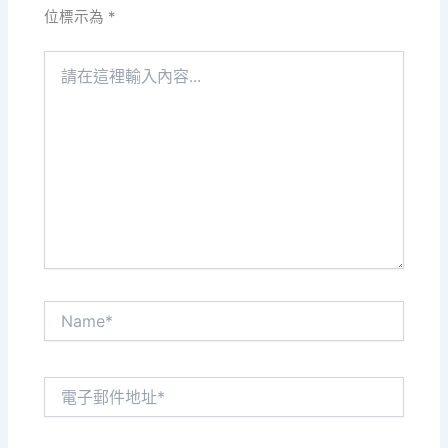
位標示為
*
請
在
這
裡
輸
入
內
容...
Name*
電
子
郵
件