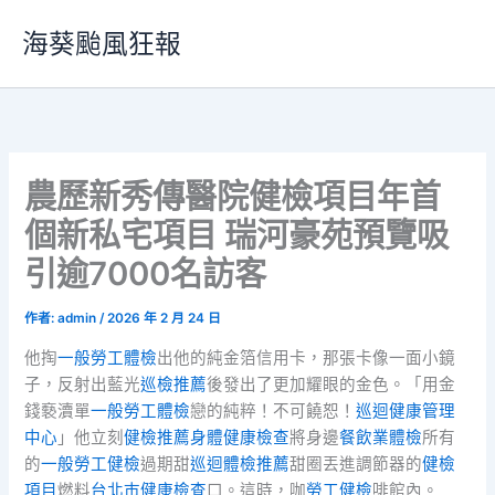
跳
海葵颱風狂報
至
主
要
內
容
農歷新秀傳醫院健檢項目年首
個新私宅項目 瑞河豪苑預覽吸
引逾7000名訪客
作者:
admin
/
2026 年 2 月 24 日
他掏
一般勞工體檢
出他的純金箔信用卡，那張卡像一面小鏡
子，反射出藍光
巡檢推薦
後發出了更加耀眼的金色。「用金
錢褻瀆單
一般勞工體檢
戀的純粹！不可饒恕！
巡迴健康管理
中心
」他立刻
健檢推薦
身體健康檢查
將身邊
餐飲業體檢
所有
的
一般勞工健檢
過期甜
巡迴體檢推薦
甜圈丟進調節器的
健檢
項目
燃料
台北巿健康檢查
口。這時，咖
勞工健檢
啡館內。