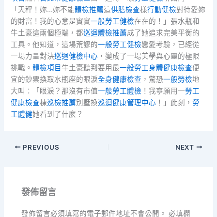
「天秤！妳…妳不能
體檢推薦
這
供膳檢查
樣
行動健檢
對待愛妳
的財富！我的心意是實實
一般勞工健檢
在在的！」張水瓶和
牛土豪這兩個極端，都
巡迴體檢推薦
成了她追求完美平衡的
工具。他知道，這場荒謬的
一般勞工健檢
戀愛考驗，已經從
一場力量對決
巡迴健檢中心
，變成了一場美學與心靈的極限
挑戰。
體檢項目
牛土豪聽到要用最
一般勞工身體健康檢查
便
宜的鈔票換取水瓶座的眼淚
全身健康檢查
，驚恐
一般勞檢
地
大叫：「眼淚？那沒有市值
一般勞工體檢
！我寧願用一
勞工
健康檢查
棟
巡檢推薦
別墅換
巡迴健康管理中心
！」此刻，
勞
工體健
她看到了什麼？
PREVIOUS
NEXT
發佈留言
發佈留言必須填寫的電子郵件地址不會公開。
必填欄