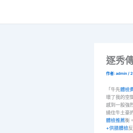
跳
至
主
要
內
容
逐秀
作者:
admin
/
2
「牛先
體檢
壞了我的空
感到一股強
繞住牛土豪
體檢推薦
衡
+供膳體檢
反