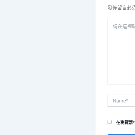
發佈留言必
請
在
這
裡
輸
入
內
容...
Name*
在
瀏覽器