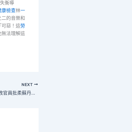
失衡導
健康檢查
林
一
之二的音樂和
「可惡！這
勞
他無法理解這
NEXT
“不是塔利班州” 宗教官員批柔蘇丹言億嵐電競椅論不適當