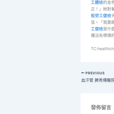
工體檢
的金
正！」她對
般勞工健檢
弦。「我要
工健檢
是什
種沒有標價
TC:healthc
PREVIOUS
發佈留言