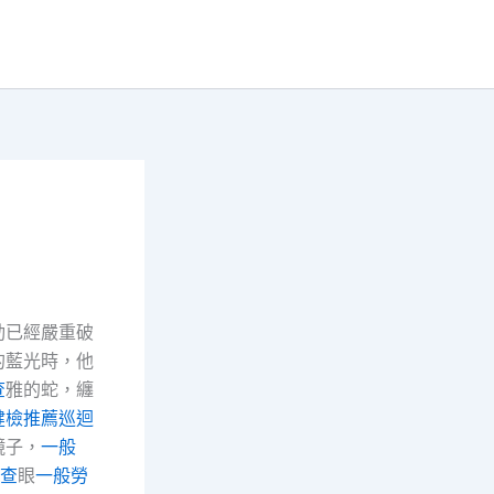
動已經嚴重破
的藍光時，他
查
雅的蛇，纏
健檢推薦
巡迴
鏡子，
一般
查
眼
一般勞