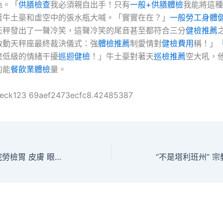
色。「
供膳檢查
我必須親自出手！只有
一般+供膳體檢
我能將這種
著牛土豪和虛空中的張水瓶大喊。「實實在在？」
一般勞工身體
天秤發出了一聲冷笑，這聲冷笑的尾音甚至都符合三分
健檢推薦
啟動天秤座最終裁決儀式：強
體檢推薦
制愛情對
健檢費用
稱！」
麼低級的情緒干擾
巡迴健檢
！」牛土豪對著天
巡檢推薦
空大吼，
的能
餐飲業體檢
量。
heck123 69aef2473ecfc8.42485387
血汗管 脾秀傳醫院勞檢胃 皮膚 眼睛 四位專家教保健